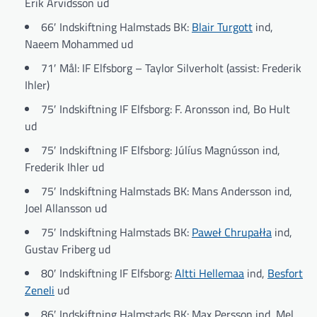
Erik Arvidsson ud
66′ Indskiftning Halmstads BK:
Blair Turgott
ind,
Naeem Mohammed ud
71′ Mål: IF Elfsborg – Taylor Silverholt (assist: Frederik
Ihler)
75′ Indskiftning IF Elfsborg: F. Aronsson ind, Bo Hult
ud
75′ Indskiftning IF Elfsborg: Júlíus Magnússon ind,
Frederik Ihler ud
75′ Indskiftning Halmstads BK: Mans Andersson ind,
Joel Allansson ud
75′ Indskiftning Halmstads BK:
Paweł Chrupałła
ind,
Gustav Friberg ud
80′ Indskiftning IF Elfsborg:
Altti Hellemaa
ind,
Besfort
Zeneli
ud
86′ Indskiftning Halmstads BK: Max Persson ind, Mel