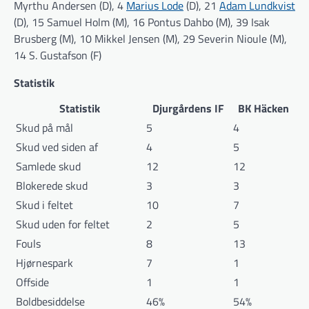
Myrthu Andersen (D), 4
Marius Lode
(D), 21
Adam Lundkvist
(D), 15 Samuel Holm (M), 16 Pontus Dahbo (M), 39 Isak
Brusberg (M), 10 Mikkel Jensen (M), 29 Severin Nioule (M),
14 S. Gustafson (F)
Statistik
Statistik
Djurgårdens IF
BK Häcken
Skud på mål
5
4
Skud ved siden af
4
5
Samlede skud
12
12
Blokerede skud
3
3
Skud i feltet
10
7
Skud uden for feltet
2
5
Fouls
8
13
Hjørnespark
7
1
Offside
1
1
Boldbesiddelse
46%
54%