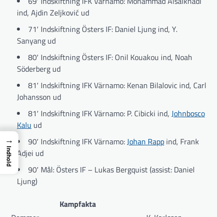
69′ Indskiftning IFK Värnamo: Mohammad Alsalkhadi
ind, Ajdin Zeljković ud
71′ Indskiftning Östers IF: Daniel Ljung ind, Y.
Sanyang ud
80′ Indskiftning Östers IF: Onil Kouakou ind, Noah
Söderberg ud
81′ Indskiftning IFK Värnamo: Kenan Bilalovic ind, Carl
Johansson ud
81′ Indskiftning IFK Värnamo: P. Cibicki ind,
Johnbosco
Kalu
ud
→
90′ Indskiftning IFK Värnamo:
Johan Rapp
ind, Frank
Indhold
Adjei ud
90′ Mål: Östers IF – Lukas Bergquist (assist: Daniel
Ljung)
Kampfakta