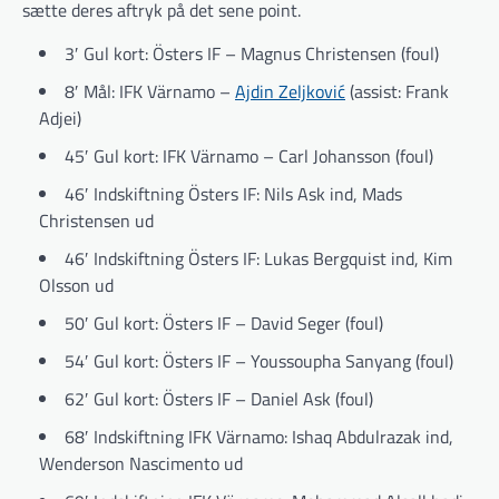
sætte deres aftryk på det sene point.
3′ Gul kort: Östers IF – Magnus Christensen (foul)
8′ Mål: IFK Värnamo –
Ajdin Zeljković
(assist: Frank
Adjei)
45′ Gul kort: IFK Värnamo – Carl Johansson (foul)
46′ Indskiftning Östers IF: Nils Ask ind, Mads
Christensen ud
46′ Indskiftning Östers IF: Lukas Bergquist ind, Kim
Olsson ud
50′ Gul kort: Östers IF – David Seger (foul)
54′ Gul kort: Östers IF – Youssoupha Sanyang (foul)
62′ Gul kort: Östers IF – Daniel Ask (foul)
68′ Indskiftning IFK Värnamo: Ishaq Abdulrazak ind,
Wenderson Nascimento ud