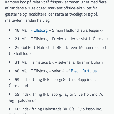
Kampen bød på relativt få frispark sammenlignet med flere
af rundens øvrige opgør, markant offside-aktivitet fra
gæsterne og indskiftere, der satte et tydeligt præg på
måltavlen i anden halvleg.
18′ Mål:
IF Elfsborg
– Simon Hedlund (straffespark)
21′ Mål: IF Elfsborg – Frederik Ihler (assist: L. Östman)
24′ Gul kort: Halmstads BK – Naeem Mohammed (off
the ball foul)
31′ Mål: Halmstads BK – selvmål af Ibrahim Buhari
48′ Mål: IF Elfsborg – selvmål af
Bleon Kurtulus
59′ Indskiftning IF Elfsborg: Gottfrid Rapp ind, L.
Östman ud
59′ Indskiftning IF Elfsborg: Taylor Silverholt ind, A.
Sigurpálsson ud
66′ Indskiftning Halmstads BK: Gísli Eyjólfsson ind,