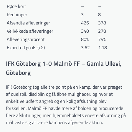
Røde kort
–
–
Redninger
3
8
Afsendte afleveringer
426
378
Vellykkede afleveringer
340
278
Afleveringsprocent
80%
74%
Expected goals (xG)
3.62
1.18
IFK Göteborg 1-0 Malmö FF – Gamla Ullevi,
Göteborg
IFK Göteborg tog alle tre point på en kamp, der var præget
af duelspil, disciplin og få åbne muligheder, og hvor et
enkelt veludført angreb og en kølig afslutning blev
forskellen. Malmö FF havde mere af bolden og producerede
flere afslutninger, men hjemmeholdets eneste afslutning på
mål viste sig at være kampens afgørende aktion.