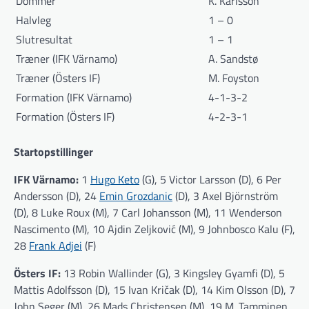
Dommer
K. Karlsson
Halvleg
1 – 0
Slutresultat
1 – 1
Træner (IFK Värnamo)
A. Sandstø
Træner (Östers IF)
M. Foyston
Formation (IFK Värnamo)
4-1-3-2
Formation (Östers IF)
4-2-3-1
Startopstillinger
IFK Värnamo:
1
Hugo Keto
(G), 5 Victor Larsson (D), 6 Per
Andersson (D), 24
Emin Grozdanic
(D), 3 Axel Björnström
(D), 8 Luke Roux (M), 7 Carl Johansson (M), 11 Wenderson
Nascimento (M), 10 Ajdin Zeljković (M), 9 Johnbosco Kalu (F),
28
Frank Adjei
(F)
Östers IF:
13 Robin Wallinder (G), 3 Kingsley Gyamfi (D), 5
Mattis Adolfsson (D), 15 Ivan Kričak (D), 14 Kim Olsson (D), 7
John Seger (M), 26 Mads Christensen (M), 19 M. Tamminen