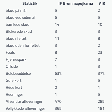
Statistik
IF Brommapojkarna
AIK
Skud på mål
5
2
Skud ved siden af
6
5
Samlede skud
14
10
Blokerede skud
3
3
Skud i feltet
11
8
Skud uden for feltet
3
2
Fouls
8
23
Hjørnespark
7
3
Offside
1
3
Boldbesiddelse
63%
37%
Gule kort
1
5
Røde kort
0
1
Redninger
1
5
Afsendte afleveringer
470
285
Vellykkede afleveringer
365
181