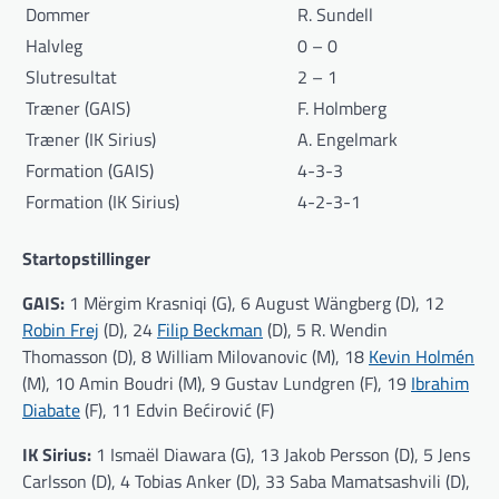
Dommer
R. Sundell
Halvleg
0 – 0
Slutresultat
2 – 1
Træner (GAIS)
F. Holmberg
Træner (IK Sirius)
A. Engelmark
Formation (GAIS)
4-3-3
Formation (IK Sirius)
4-2-3-1
Startopstillinger
GAIS:
1 Mërgim Krasniqi (G), 6 August Wängberg (D), 12
Robin Frej
(D), 24
Filip Beckman
(D), 5 R. Wendin
Thomasson (D), 8 William Milovanovic (M), 18
Kevin Holmén
(M), 10 Amin Boudri (M), 9 Gustav Lundgren (F), 19
Ibrahim
Diabate
(F), 11 Edvin Bećirović (F)
IK Sirius:
1 Ismaël Diawara (G), 13 Jakob Persson (D), 5 Jens
Carlsson (D), 4 Tobias Anker (D), 33 Saba Mamatsashvili (D),