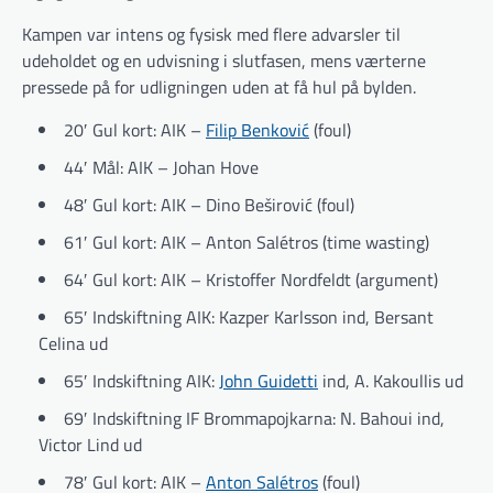
Kampen var intens og fysisk med flere advarsler til
udeholdet og en udvisning i slutfasen, mens værterne
pressede på for udligningen uden at få hul på bylden.
20′ Gul kort: AIK –
Filip Benković
(foul)
44′ Mål: AIK – Johan Hove
48′ Gul kort: AIK – Dino Beširović (foul)
61′ Gul kort: AIK – Anton Salétros (time wasting)
64′ Gul kort: AIK – Kristoffer Nordfeldt (argument)
65′ Indskiftning AIK: Kazper Karlsson ind, Bersant
Celina ud
65′ Indskiftning AIK:
John Guidetti
ind, A. Kakoullis ud
69′ Indskiftning IF Brommapojkarna: N. Bahoui ind,
Victor Lind ud
78′ Gul kort: AIK –
Anton Salétros
(foul)