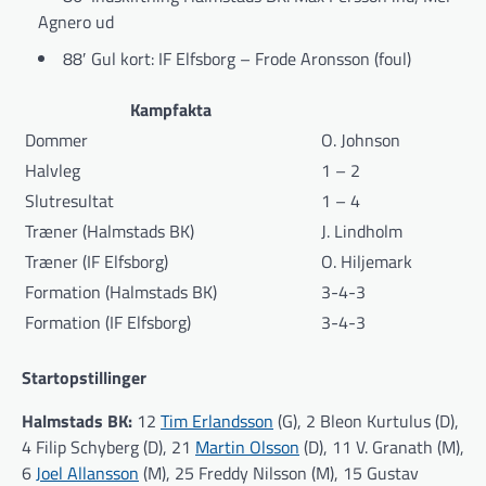
Agnero ud
88′ Gul kort: IF Elfsborg – Frode Aronsson (foul)
Kampfakta
Dommer
O. Johnson
Halvleg
1 – 2
Slutresultat
1 – 4
Træner (Halmstads BK)
J. Lindholm
Træner (IF Elfsborg)
O. Hiljemark
Formation (Halmstads BK)
3-4-3
Formation (IF Elfsborg)
3-4-3
Startopstillinger
Halmstads BK:
12
Tim Erlandsson
(G), 2 Bleon Kurtulus (D),
4 Filip Schyberg (D), 21
Martin Olsson
(D), 11 V. Granath (M),
6
Joel Allansson
(M), 25 Freddy Nilsson (M), 15 Gustav