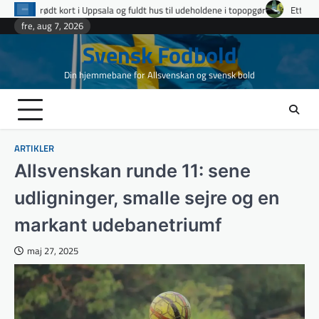
Skip
ala og fuldt hus til udeholdene i topopgør
Ettan Norra runde 9: fire udvisn
to
fre, aug 7, 2026
content
Svensk Fodbold
Din hjemmebane for Allsvenskan og svensk bold
ARTIKLER
Allsvenskan runde 11: sene
udligninger, smalle sejre og en
markant udebanetriumf
maj 27, 2025