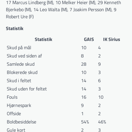
17 Marcus Lindberg (M), 10 Melker Heier (M), 29 Kenneth
Bjerkebo (M), 14 Leo Walta (M), 7 Joakim Persson (M), 9
Robert Ure (F)
Statistik
Statistik
GAIS
IK Sirius
Skud på mål
10
4
Skud ved siden af
8
2
Samlede skud
28
9
Blokerede skud
10
3
Skud i feltet
14
6
Skud uden for feltet
14
3
Fouls
16
10
Hjørnespark
9
2
Offside
1
2
Boldbesiddelse
54%
46%
Gule kort
2
3