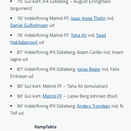
75′ Gul kort: IFK Göteborg – August Erlingmark
(argument)
76′ Indskiftning Malmö FF:
Isaac Kiese Thelin
ind,
Daníel Guðjohnsen
ud
76′ Indskiftning Malmö FF:
Taha Ali
ind,
Sead
Hakšabanović
ud
87′ Indskiftning IFK Göteborg: Adam Carlén ind, Imam
Jagne ud
87′ Indskiftning IFK Göteborg:
Jonas Bager
ind, Felix
Eriksson ud
90′ Gul kort: Malmö FF – Taha Ali (simulation)
90′ Gul kort:
Malmö FF
– Lasse Berg Johnsen (foul)
90′ Indskiftning IFK Göteborg:
Anders Trondsen
ind, N.
Tolf ud
Kampfakta