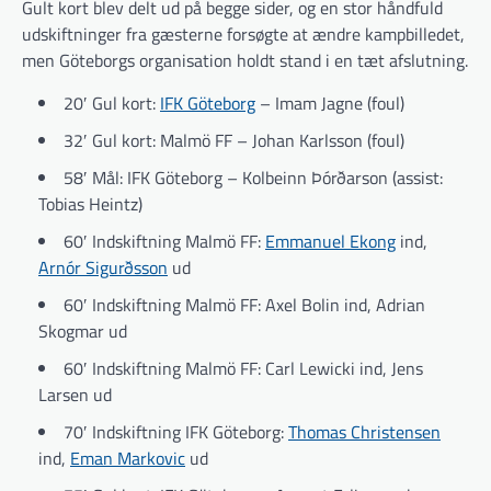
Gult kort blev delt ud på begge sider, og en stor håndfuld
udskiftninger fra gæsterne forsøgte at ændre kampbilledet,
men Göteborgs organisation holdt stand i en tæt afslutning.
20′ Gul kort:
IFK Göteborg
– Imam Jagne (foul)
32′ Gul kort: Malmö FF – Johan Karlsson (foul)
58′ Mål: IFK Göteborg – Kolbeinn Þórðarson (assist:
Tobias Heintz)
60′ Indskiftning Malmö FF:
Emmanuel Ekong
ind,
Arnór Sigurðsson
ud
60′ Indskiftning Malmö FF: Axel Bolin ind, Adrian
Skogmar ud
60′ Indskiftning Malmö FF: Carl Lewicki ind, Jens
Larsen ud
70′ Indskiftning IFK Göteborg:
Thomas Christensen
ind,
Eman Markovic
ud