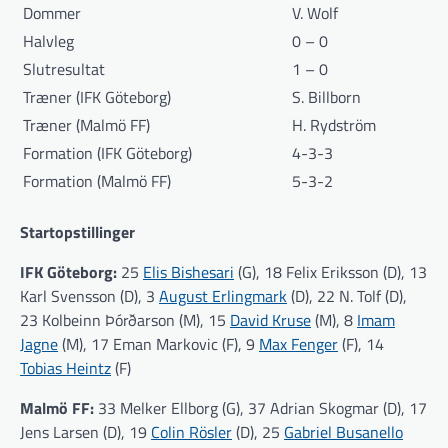
Dommer
V. Wolf
Halvleg
0 – 0
Slutresultat
1 – 0
Træner (IFK Göteborg)
S. Billborn
Træner (Malmö FF)
H. Rydström
Formation (IFK Göteborg)
4-3-3
Formation (Malmö FF)
5-3-2
Startopstillinger
IFK Göteborg:
25
Elis Bishesari
(G), 18 Felix Eriksson (D), 13
Karl Svensson (D), 3
August Erlingmark
(D), 22 N. Tolf (D),
23 Kolbeinn Þórðarson (M), 15
David Kruse
(M), 8
Imam
Jagne
(M), 17 Eman Markovic (F), 9
Max Fenger
(F), 14
Tobias Heintz
(F)
Malmö FF:
33 Melker Ellborg (G), 37 Adrian Skogmar (D), 17
Jens Larsen (D), 19
Colin Rösler
(D), 25
Gabriel Busanello