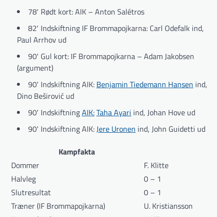
78′ Rødt kort: AIK – Anton Salétros
82′ Indskiftning IF Brommapojkarna: Carl Odefalk ind,
Paul Arrhov ud
90′ Gul kort: IF Brommapojkarna – Adam Jakobsen
(argument)
90′ Indskiftning AIK:
Benjamin Tiedemann Hansen
ind,
Dino Beširović ud
90′ Indskiftning
AIK:
Taha Ayari
ind, Johan Hove ud
90′ Indskiftning AIK:
Jere Uronen
ind, John Guidetti ud
Kampfakta
Dommer
F. Klitte
Halvleg
0 – 1
Slutresultat
0 – 1
Træner (IF Brommapojkarna)
U. Kristiansson