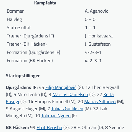
Kampfakta
Dommer
A. Aganovic
Halvleg
0 – 0
Slutresultat
1 – 1
Træner (Djurgårdens IF)
J. Honkavaara
Træner (BK Häcken)
J. Gustafsson
Formation (Djurgårdens IF)
4-2-3-1
Formation (BK Häcken)
4-2-3-1
Startopstillinger
Djurgårdens IF:
45
Filip Manojlović
(G), 12 Theo Bergvall
(D), 5 Miro Tenho (D), 3
Marcus Danielson
(D), 27
Keita
Kosugi
(D), 14 Hampus Finndell (M), 20
Matias Siltanen
(M),
9 August Flyger (M), 7
Tobias Gulliksen
(M), 32 Isak
Mulugeta (M), 10
Tokmac Nguen
(F)
BK Häcken:
99
Etrit Berisha
(G), 28 F. Öhman (D), 8 Svenne