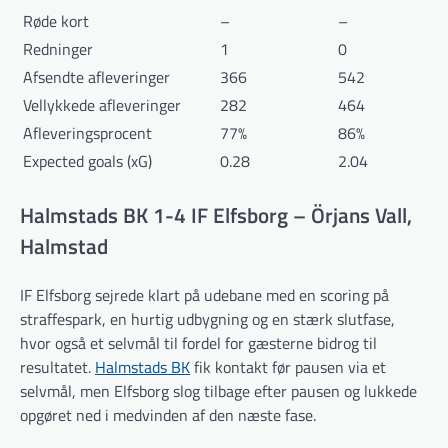
Røde kort
–
–
Redninger
1
0
Afsendte afleveringer
366
542
Vellykkede afleveringer
282
464
Afleveringsprocent
77%
86%
Expected goals (xG)
0.28
2.04
Halmstads BK 1-4 IF Elfsborg – Örjans Vall,
Halmstad
IF Elfsborg sejrede klart på udebane med en scoring på
straffespark, en hurtig udbygning og en stærk slutfase,
hvor også et selvmål til fordel for gæsterne bidrog til
resultatet.
Halmstads BK
fik kontakt før pausen via et
selvmål, men Elfsborg slog tilbage efter pausen og lukkede
opgøret ned i medvinden af den næste fase.