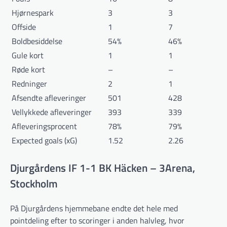
Hjørnespark
3
3
Offside
1
7
Boldbesiddelse
54%
46%
Gule kort
1
1
Røde kort
–
–
Redninger
2
1
Afsendte afleveringer
501
428
Vellykkede afleveringer
393
339
Afleveringsprocent
78%
79%
Expected goals (xG)
1.52
2.26
Djurgårdens IF 1-1 BK Häcken – 3Arena,
Stockholm
På Djurgårdens hjemmebane endte det hele med
pointdeling efter to scoringer i anden halvleg, hvor