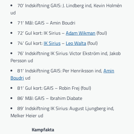
70′ Indskiftning GAIS: J. Lindberg ind, Kevin Holmén
ud
71′ Mål: GAIS – Amin Boudri
72′ Gul kort: IK Sirius –
Adam Wikman
(foul)
74′ Gul kort:
IK Sirius
–
Leo Walta
(foul)
76′ Indskiftning IK Sirius: Victor Ekström ind, Jakob
Persson ud
81′ Indskiftning GAIS: Per Henriksson ind,
Amin
Boudri
ud
81′ Gul kort: GAIS – Robin Frej (foul)
86′ Mål: GAIS – Ibrahim Diabate
89′ Indskiftning IK Sirius: August Ljungberg ind,
Melker Heier ud
Kampfakta