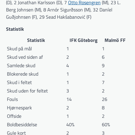
(D), 2 Jonathan Karlsson (D), 7
Otto Rosengren
(M), 23 L.
Berg Johnsen (M), 8 Arnór Sigurðsson (M), 32 Daníel
Guðjohnsen (F), 29 Sead Hakšabanović (F)
Statistik
Statistik
IFK Göteborg
Malmö FF
Skud på mål
1
1
Skud ved siden af
2
6
Samlede skud
4
9
Blokerede skud
1
2
Skud i feltet
1
7
Skud uden for feltet
3
2
Fouls
14
26
Hjørnespark
2
8
Offside
1
2
Boldbesiddelse
40%
60%
Gule kort
2
3