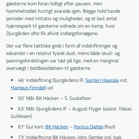
gæsterne kom foran tidligt efter pausen, men
hjemmeholdet hurtigt svarede igen. Begge hold havde
perioder med initiativ og muligheder, og et lavt antal
hjørnespark til gæsterne vidnede om en kamp, hvor
Djurgården ofte fik afvist indlægsforsøgene.
Der var flere taktiske greb i form af indskiftninger og
advarsler i en relativt fysisk duel, mens både skud- og
pasningsfordelingen var tæt på lige, med en marginal
overvægt i boldbesiddelsen til gæsterne.
46′ Indskiftning Djurgårdens IF:
Santeri Haarala
ind,
Hampus Finndell
ud
50′ Mål: BK Häcken – S. Gustafson
63′ Mål: Djurgårdens IF – August Flyger (assist: Tobias
Gulliksen)
67′ Gul kort:
BK Häcken
–
Pontus Dahbo
(foul)
73′ Indskiftning BK Häcken: John Dembe ind, Isak