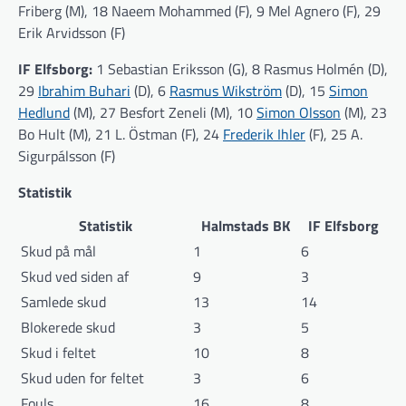
Friberg (M), 18 Naeem Mohammed (F), 9 Mel Agnero (F), 29
Erik Arvidsson (F)
IF Elfsborg:
1 Sebastian Eriksson (G), 8 Rasmus Holmén (D),
29
Ibrahim Buhari
(D), 6
Rasmus Wikström
(D), 15
Simon
Hedlund
(M), 27 Besfort Zeneli (M), 10
Simon Olsson
(M), 23
Bo Hult (M), 21 L. Östman (F), 24
Frederik Ihler
(F), 25 A.
Sigurpálsson (F)
Statistik
Statistik
Halmstads BK
IF Elfsborg
Skud på mål
1
6
Skud ved siden af
9
3
Samlede skud
13
14
Blokerede skud
3
5
Skud i feltet
10
8
Skud uden for feltet
3
6
Fouls
16
8