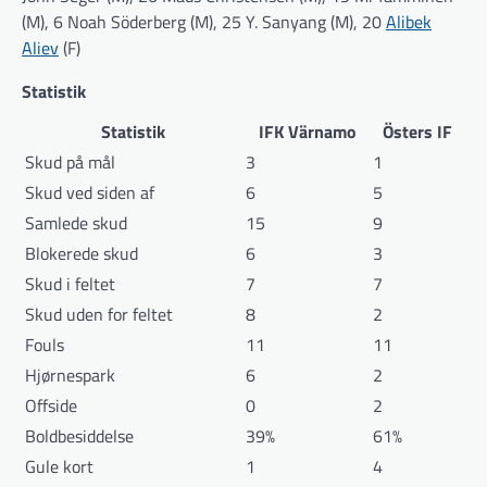
(M), 6 Noah Söderberg (M), 25 Y. Sanyang (M), 20
Alibek
Aliev
(F)
Statistik
Statistik
IFK Värnamo
Östers IF
Skud på mål
3
1
Skud ved siden af
6
5
Samlede skud
15
9
Blokerede skud
6
3
Skud i feltet
7
7
Skud uden for feltet
8
2
Fouls
11
11
Hjørnespark
6
2
Offside
0
2
Boldbesiddelse
39%
61%
Gule kort
1
4