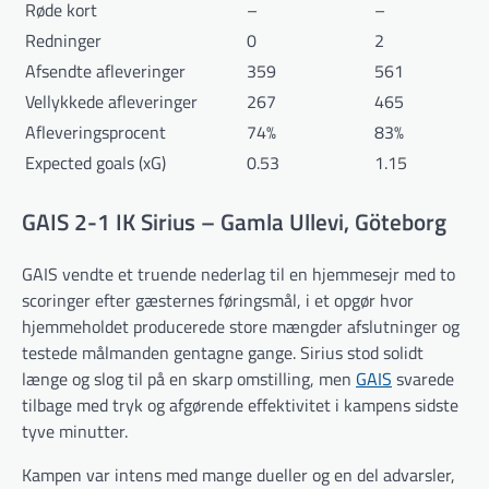
Røde kort
–
–
Redninger
0
2
Afsendte afleveringer
359
561
Vellykkede afleveringer
267
465
Afleveringsprocent
74%
83%
Expected goals (xG)
0.53
1.15
GAIS 2-1 IK Sirius – Gamla Ullevi, Göteborg
GAIS vendte et truende nederlag til en hjemmesejr med to
scoringer efter gæsternes føringsmål, i et opgør hvor
hjemmeholdet producerede store mængder afslutninger og
testede målmanden gentagne gange. Sirius stod solidt
længe og slog til på en skarp omstilling, men
GAIS
svarede
tilbage med tryk og afgørende effektivitet i kampens sidste
tyve minutter.
Kampen var intens med mange dueller og en del advarsler,