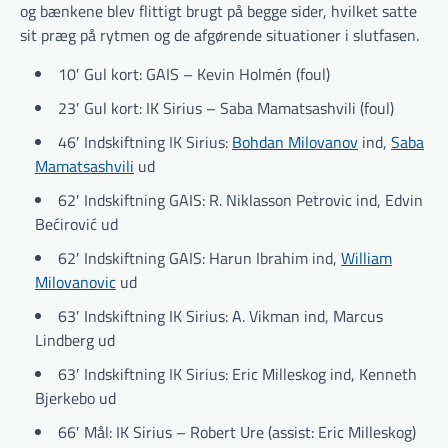
og bænkene blev flittigt brugt på begge sider, hvilket satte
sit præg på rytmen og de afgørende situationer i slutfasen.
10′ Gul kort: GAIS – Kevin Holmén (foul)
23′ Gul kort: IK Sirius – Saba Mamatsashvili (foul)
46′ Indskiftning IK Sirius:
Bohdan Milovanov
ind,
Saba
Mamatsashvili
ud
62′ Indskiftning GAIS: R. Niklasson Petrovic ind, Edvin
Bećirović ud
62′ Indskiftning GAIS: Harun Ibrahim ind,
William
Milovanovic
ud
63′ Indskiftning IK Sirius: A. Vikman ind, Marcus
Lindberg ud
63′ Indskiftning IK Sirius: Eric Milleskog ind, Kenneth
Bjerkebo ud
66′ Mål: IK Sirius – Robert Ure (assist: Eric Milleskog)