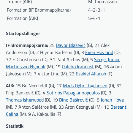
Træner (AIK)
M. Thomassen
Formation (IF Brommapojkarna)
4-2-3-1
Formation (AIK)
5-4-1
Startopstillinger
IF Brommapojkarna:
25
Davor Blažević
(G), 21 Alex
Andersson (D), 2 Hlynur Karlsson (D), 3
Even Hovland
(D),
77 F. Christensen (D), 31 Paul Arrhov (M), 5
Serge-Junior
Martinsson Ngouali
(M), 19
Daleho Irandust
(M), 16 Adam
Jakobsen (M), 7 Victor Lind (M), 23
Ezekiel Alladoh
(F)
AIK:
15 Bo Nordfeldt (G), 17
Mads Døhr Thychosen
(D), 32
Filip Benković (D), 4
Sotirios Papagiannopoulos
(D), 3
Thomas Isherwood
(D), 19
Dino Beširović
(D), 8
Johan Hove
(M), 7 Anton Salétros (M), 33 Áron Csongvai (M), 10
Bersant
Celina
(M), 9 A. Kakoullis (F)
Statistik