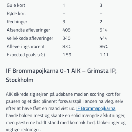
Gule kort
1
3
Røde kort
–
–
Redninger
3
2
Afsendte afleveringer
408
514
Vellykkede afleveringer
340
444
Afleveringsprocent
83%
86%
Expected goals (xG)
1.59
1.11
IF Brommapojkarna 0-1 AIK – Grimsta IP,
Stockholm
AIK sikrede sig sejren på udebane med en scoring kort før
pausen og et disciplineret forsvarsspil i anden halvleg, selv
efter at have fået en mand vist ud.
IF Brommapojkarna
havde bolden mest og skabte en solid mængde afslutninger,
men gæsterne holdt stand med kompakthed, blokeringer og
vigtige redninger.