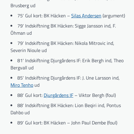
Brusberg ud
75′ Gul kort: BK Häcken –
Silas Andersen
(argument)
79′ Indskiftning BK Häcken: Sigge Jansson ind, F.
Öhman ud
79′ Indskiftning BK Häcken: Nikola Mitrovic ind,
Severin Nioule ud
81′ Indskiftning Djurgårdens IF: Erik Bergh ind, Theo
Bergvall ud
85′ Indskiftning Djurgårdens IF: J. Une Larsson ind,
Miro Tenho
ud
88′ Gul kort:
Djurgårdens IF
– Viktor Bergh (foul)
88′ Indskiftning BK Häcken: Lion Beqiri ind, Pontus
Dahbo ud
89′ Gul kort: BK Häcken – John Paul Dembe (foul)