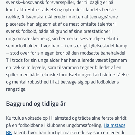
svensk–kosovansk forsvarsspiller, der til daglig er på
kontrakt i Halmstads BK og optræder i landets bedste
række, Allsvenskan. Allerede i midten af teenageårene
placerede han sig som et af de mest omtalte talenter i
svensk fodbold, både på grund af sine præstationer i
ungdomsrækkerne og sin bemærkelsesværdige debut i
seniorfodbolden, hvor han – i en særligt følelsesladet kamp
– stod over for sin egen bror på den modsatte banehalvdel.
Til trods for sin unge alder har han allerede været igennem
en række milepæle, som tilsammen tegner billedet af en
spiller med både tekniske forudsætninger, taktisk forståelse
og mental robusthed til at bevæge sig op ad fodboldens
rangstige.
Baggrund og tidlige år
Kurtulus voksede op i Halmstad og trådte sine første skridt
på en fodboldbane i klubbens ungdomsafdeling,
Halmstads
BK
Talent, hvor han hurtigt markerede sig som en ledende