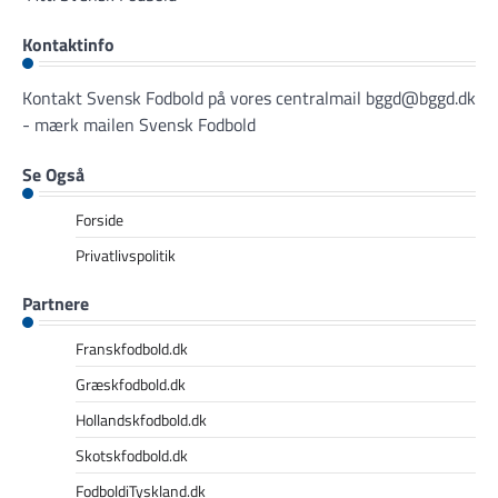
Kontaktinfo
Kontakt Svensk Fodbold på vores centralmail
bggd@bggd.dk
- mærk mailen Svensk Fodbold
Se Også
Forside
Privatlivspolitik
Partnere
Franskfodbold.dk
Græskfodbold.dk
Hollandskfodbold.dk
Skotskfodbold.dk
FodboldiTyskland.dk