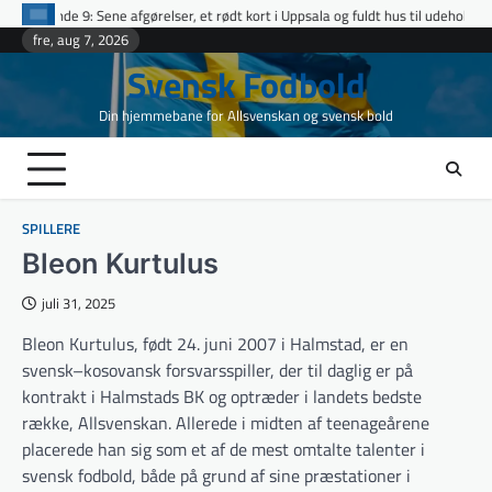
Skip
gørelser, et rødt kort i Uppsala og fuldt hus til udeholdene i topopgør
Etta
to
fre, aug 7, 2026
content
Svensk Fodbold
Din hjemmebane for Allsvenskan og svensk bold
SPILLERE
Bleon Kurtulus
juli 31, 2025
Bleon Kurtulus, født 24. juni 2007 i Halmstad, er en
svensk–kosovansk forsvarsspiller, der til daglig er på
kontrakt i Halmstads BK og optræder i landets bedste
række, Allsvenskan. Allerede i midten af teenageårene
placerede han sig som et af de mest omtalte talenter i
svensk fodbold, både på grund af sine præstationer i