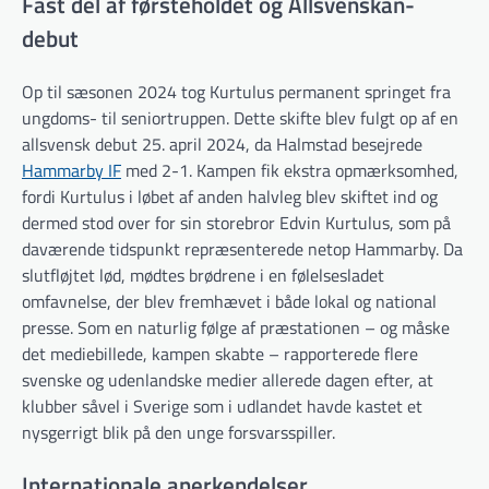
Fast del af førsteholdet og Allsvenskan-
debut
Op til sæsonen 2024 tog Kurtulus permanent springet fra
ungdoms- til seniortruppen. Dette skifte blev fulgt op af en
allsvensk debut 25. april 2024, da Halmstad besejrede
Hammarby IF
med 2-1. Kampen fik ekstra opmærksomhed,
fordi Kurtulus i løbet af anden halvleg blev skiftet ind og
dermed stod over for sin storebror Edvin Kurtulus, som på
daværende tidspunkt repræsenterede netop Hammarby. Da
slutfløjtet lød, mødtes brødrene i en følelsesladet
omfavnelse, der blev fremhævet i både lokal og national
presse. Som en naturlig følge af præstationen – og måske
det mediebillede, kampen skabte – rapporterede flere
svenske og udenlandske medier allerede dagen efter, at
klubber såvel i Sverige som i udlandet havde kastet et
nysgerrigt blik på den unge forsvarsspiller.
Internationale anerkendelser