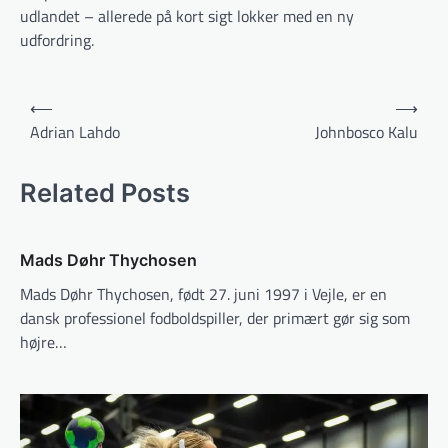
udlandet – allerede på kort sigt lokker med en ny
udfordring.
Indlægsnavigation
⟵
⟶
Adrian Lahdo
Johnbosco Kalu
Related Posts
Mads Døhr Thychosen
Mads Døhr Thychosen, født 27. juni 1997 i Vejle, er en
dansk professionel fodboldspiller, der primært gør sig som
højre…