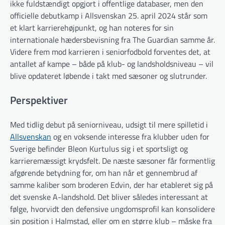
ikke fuldstændigt opgjort i offentlige databaser, men den
officielle debutkamp i Allsvenskan 25. april 2024 står som
et klart karrierehøjpunkt, og han noteres for sin
internationale hædersbevisning fra The Guardian samme år.
Videre frem mod karrieren i seniorfodbold forventes det, at
antallet af kampe – både på klub- og landsholdsniveau – vil
blive opdateret løbende i takt med sæsoner og slutrunder.
Perspektiver
Med tidlig debut på seniorniveau, udsigt til mere spilletid i
Allsvenskan
og en voksende interesse fra klubber uden for
Sverige befinder Bleon Kurtulus sig i et sportsligt og
karrieremæssigt krydsfelt. De næste sæsoner får formentlig
afgørende betydning for, om han når et gennembrud af
samme kaliber som broderen Edvin, der har etableret sig på
det svenske A-landshold. Det bliver således interessant at
følge, hvorvidt den defensive ungdomsprofil kan konsolidere
sin position i Halmstad, eller om en større klub – måske fra