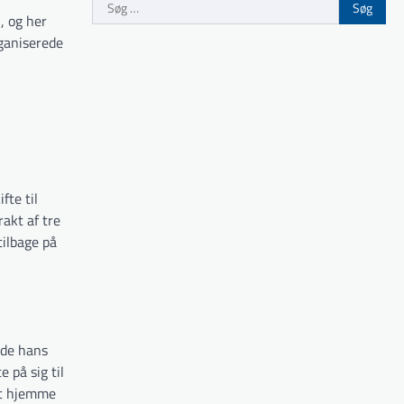
Søg
, og her
efter:
ganiserede
fte til
rakt af tre
ilbage på
ede hans
 på sig til
ut hjemme