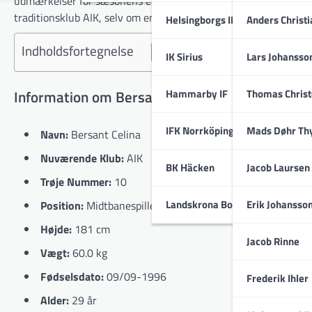
udmærkelser for sæsonens eller månedens flotteste mål, og si
traditionsklub AIK, selv om enkelte kilder fortsat henviser til 
Helsingborgs IF
Anders Christ
Indholdsfortegnelse
IK Sirius
Lars Johansso
Hammarby IF
Thomas Chris
Information om Bersant Celina
IFK Norrköping
Mads Døhr Th
Navn:
Bersant Celina
Nuværende Klub:
AIK
BK Häcken
Jacob Laursen
Trøje Nummer:
10
Landskrona BoIS
Erik Johansso
Position:
Midtbanespiller
Højde:
181 cm
Jacob Rinne
Vægt:
60.0 kg
Fødselsdato:
09/09-1996
Frederik Ihler
Alder:
29 år