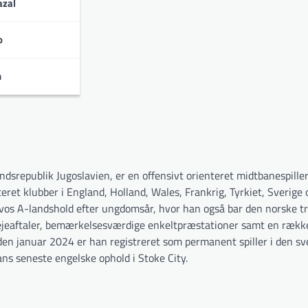
zal
o
n
neringer:
srepublik Jugoslavien, er en offensivt orienteret midtbanespiller
ret klubber i England, Holland, Wales, Frankrig, Tyrkiet, Sverige 
osovos A-landshold efter ungdomsår, hvor han også bar den norske t
lejeaftaler, bemærkelsesværdige enkeltpræstationer samt en rækk
den januar 2024 er han registreret som permanent spiller i den s
ans seneste engelske ophold i Stoke City.