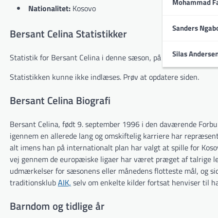
Mohammad Fa
Nationalitet:
Kosovo
Sanders Ngab
Bersant Celina Statistikker
Silas Anderse
Statistik for Bersant Celina i denne sæson, på tværs af alle tur
Statistikken kunne ikke indlæses. Prøv at opdatere siden.
Bersant Celina Biografi
Bersant Celina, født 9. september 1996 i den daværende Forbund
igennem en allerede lang og omskiftelig karriere har repræsente
alt imens han på internationalt plan har valgt at spille for K
vej gennem de europæiske ligaer har været præget af talrige 
udmærkelser for sæsonens eller månedens flotteste mål, og si
traditionsklub
AIK,
selv om enkelte kilder fortsat henviser til h
Barndom og tidlige år