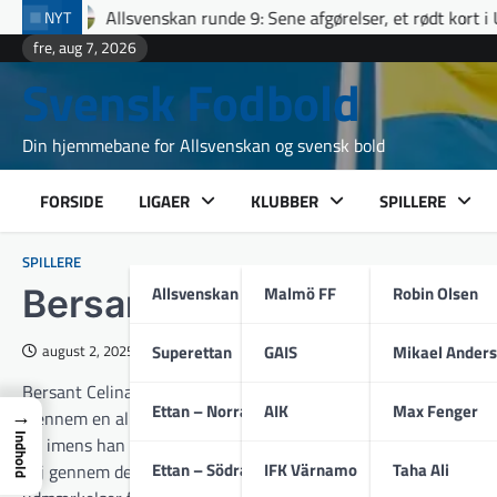
Skip
enskan runde 9: Sene afgørelser, et rødt kort i Uppsala og fuldt hus
NYT
to
fre, aug 7, 2026
content
Svensk Fodbold
Din hjemmebane for Allsvenskan og svensk bold
FORSIDE
LIGAER
KLUBBER
SPILLERE
SPILLERE
Allsvenskan
Malmö FF
Robin Olsen
Bersant Celina
Superettan
GAIS
Mikael Ander
august 2, 2025
Bersant Celina, født 9. september 1996 i den daværende Forbund
Ettan – Norra
AIK
Max Fenger
→
igennem en allerede lang og omskiftelig karriere har repræsente
Indhold
alt imens han på internationalt plan har valgt at spille for K
Ettan – Södra
IFK Värnamo
Taha Ali
vej gennem de europæiske ligaer har været præget af talrige 