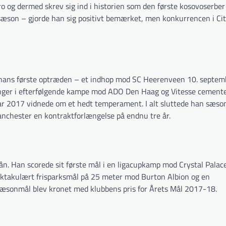
ro og dermed skrev sig ind i historien som den første kosovoserber
 sæson – gjorde han sig positivt bemærket, men konkurrencen i Cit
i hans første optræden – et indhop mod SC Heerenveen 10. septem
oringer i efterfølgende kampe mod ADO Den Haag og Vitesse cement
uar 2017 vidnede om et hedt temperament. I alt sluttede han sæs
anchester en kontraktforlængelse på endnu tre år.
lån. Han scorede sit første mål i en ligacupkamp mod Crystal Palac
ektakulært frisparksmål på 25 meter mod Burton Albion og en
 sæsonmål blev kronet med klubbens pris for Årets Mål 2017-18.