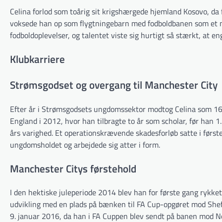
Celina forlod som toårig sit krigshærgede hjemland Kosovo, da
voksede han op som flygtningebarn med fodboldbanen som et n
fodboldoplevelser, og talentet viste sig hurtigt så stærkt, at e
Klubkarriere
Strømsgodset og overgang til Manchester City
Efter år i Strømsgodsets ungdomssektor modtog Celina som 16-å
England i 2012, hvor han tilbragte to år som scholar, før han 1. 
års varighed. Et operationskrævende skadesforløb satte i før
ungdomsholdet og arbejdede sig atter i form.
Manchester Citys førstehold
I den hektiske juleperiode 2014 blev han for første gang rykke
udvikling med en plads på bænken til FA Cup-opgøret mod Sheffi
9. januar 2016, da han i FA Cuppen blev sendt på banen mod 