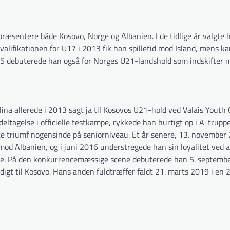
repræsentere både Kosovo, Norge og Albanien. I de tidlige år valgte
valifikationen for U17 i 2013 fik han spilletid mod Island, mens
15 debuterede han også for Norges U21-landshold som indskifter 
na allerede i 2013 sagt ja til Kosovos U21-hold ved Valais Youth 
eltagelse i officielle testkampe, rykkede han hurtigt op i A-trup
e triumf nogensinde på seniorniveau. Et år senere, 13. november 
od Albanien, og i juni 2016 understregede han sin loyalitet ved at
ne. På den konkurrencemæssige scene debuterede han 5. septem
igt til Kosovo. Hans anden fuldtræffer faldt 21. marts 2019 i en 