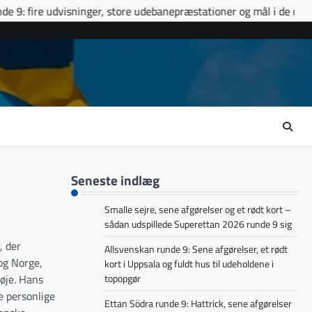
ger, store udebanepræstationer og mål i de døende minutter
E
Seneste indlæg
Smalle sejre, sene afgørelser og et rødt kort –
sådan udspillede Superettan 2026 runde 9 sig
, der
Allsvenskan runde 9: Sene afgørelser, et rødt
og Norge,
kort i Uppsala og fuldt hus til udeholdene i
røje. Hans
topopgør
e personlige
Ettan Södra runde 9: Hattrick, sene afgørelser