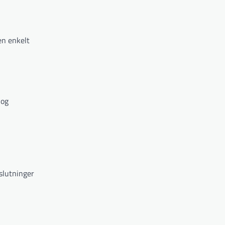
en enkelt
 og
slutninger