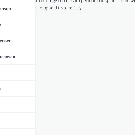
den januar 2024 er han registreret som permanent spiller i den s
hans seneste engelske ophold i Stoke City.
iansen
n
tensen
ychosen
n