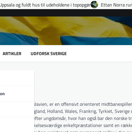
 til udeholdene i topopgør
Ettan Norra runde 9: fire udvisnin
ARTIKLER
UDFORSK SVERIGE
son
srepublik Jugoslavien, er en offensivt orienteret midtbanespiller
ret klubber i England, Holland, Wales, Frankrig, Tyrkiet, Sverige 
osovos A-landshold efter ungdomsår, hvor han også bar den norske t
lejeaftaler, bemærkelsesværdige enkeltpræstationer samt en rækk