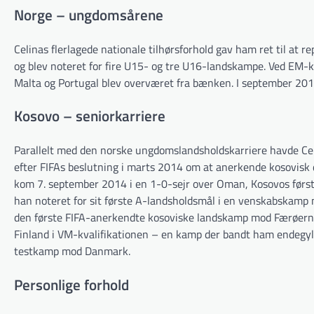
Norge – ungdomsårene
Celinas flerlagede nationale tilhørsforhold gav ham ret til at 
og blev noteret for fire U15- og tre U16-landskampe. Ved EM-k
Malta og Portugal blev overværet fra bænken. I september 20
Kosovo – seniorkarriere
Parallelt med den norske ungdomslandsholdskarriere havde Celi
efter FIFAs beslutning i marts 2014 om at anerkende kosovisk d
kom 7. september 2014 i en 1-0-sejr over Oman, Kosovos først
han noteret for sit første A-landsholdsmål i en venskabskamp m
den første FIFA-anerkendte kosoviske landskamp mod Færøer
Finland i VM-kvalifikationen – en kamp der bandt ham endegyld
testkamp mod Danmark.
Personlige forhold