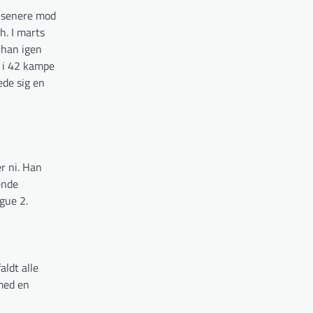
e senere mod
h. I marts
 han igen
 i 42 kampe
ede sig en
r ni. Han
ende
gue 2.
ldt alle
med en