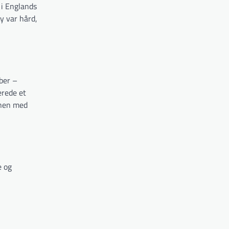
 i Englands
y var hård,
ber –
erede et
onen med
e og