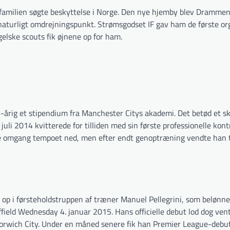
 familien søgte beskyttelse i Norge. Den nye hjemby blev Drammen
aturligt omdrejningspunkt. Strømsgodset IF gav ham de første or
ngelske scouts fik øjnene op for ham.
rig et stipendium fra Manchester Citys akademi. Det betød et ski
juli 2014 kvitterede for tilliden med sin første professionelle kont
ste omgang tempoet ned, men efter endt genoptræning vendte han t
t op i førsteholdstruppen af træner Manuel Pellegrini, som belønn
eld Wednesday 4. januar 2015. Hans officielle debut lod dog vente
Norwich City. Under en måned senere fik han Premier League-deb