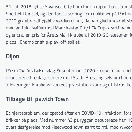
31. juli 2018 købte Swansea City ham for en rapporteret transf
Sheffield United, og den første scoring kom i oktober på Portm
2019 gik et viralt øjeblik verden rundt, da han gled under et
med en fuldtræffer mod Manchester City i FA Cup-kvartfinalen
og endnu en pris for Årets Mål i klubben. I 2019-20-sæsonen fu
plads i Championship-play-off-spillet.
Dijon
På sin 24-års fødselsdag, 9. september 2020, skrev Celina unde
debuterede fire dage senere mod Stade Brest, og selv om han 
afleveringer. Klubbens samlede præstation var dog utilstrække
Tilbage til Ipswich Town
Et hjerteproblem, der opstod efter en COVID-19-infektion, fors
brikker på plads. Med nummer 43 på ryggen debuterede han 18 
overtidsafgørelse mod Fleetwood Town samt to mål mod Wyco