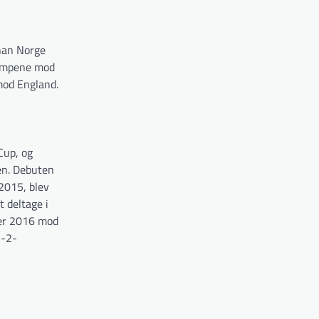
 han Norge
 kampene mod
mod England.
Cup, og
pen. Debuten
2015, blev
 deltage i
ber 2016 mod
2-2-