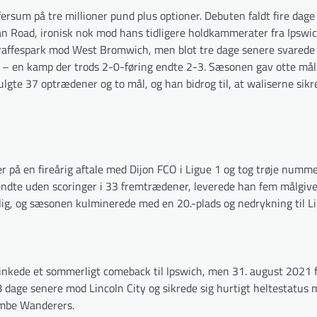
ersum på tre millioner pund plus optioner. Debuten faldt fire dag
an Road, ironisk nok mod hans tidligere holdkammerater fra Ipswic
 straffespark mod West Bromwich, men blot tre dage senere svarede
 – en kamp der trods 2-0-føring endte 2-3. Sæsonen gav otte mål
lgte 37 optrædener og to mål, og han bidrog til, at waliserne sikr
r på en fireårig aftale med Dijon FCO i Ligue 1 og tog trøje numme
endte uden scoringer i 33 fremtrædener, leverede han fem målgiv
lig, og sæsonen kulminerede med en 20.-plads og nedrykning til Li
inkede et sommerligt comeback til Ipswich, men 31. august 2021 fa
dage senere mod Lincoln City og sikrede sig hurtigt heltestatus 
mbe Wanderers.