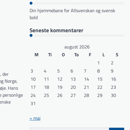
Din hjemmebane for Allsvenskan og svensk
bold
Seneste kommentarer
august 2026
M
Ti
O
To
F
L
S
1
2
3
4
5
6
7
8
9
, der
10
11
12
13
14
15
16
og Norge,
17
18
19
20
21
22
23
røje. Hans
e personlige
24
25
26
27
28
29
30
venske
31
« maj