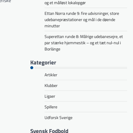
venske
og et målløst lokalopgør
Ettan Norra runde 9: fire udvisninger, store
udebanepræstationer og mål i de døende
minutter
Superettan runde 8: Målrige udebanesejre, et
par stærke hjemmestik – og et tæt nul-nul i
Borlänge
Kategorier
Artikler
Klubber
Ligaer
Spillere
Udforsk Sverige
Svensk Fodbold