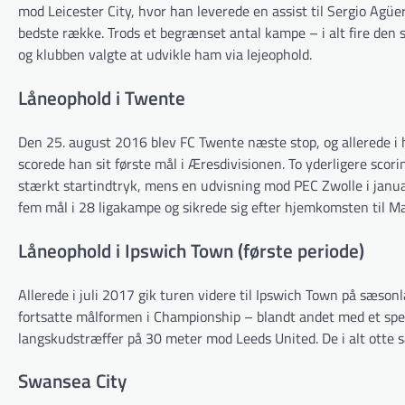
mod Leicester City, hvor han leverede en assist til Sergio Agüe
bedste række. Trods et begrænset antal kampe – i alt fire den
og klubben valgte at udvikle ham via lejeophold.
Låneophold i Twente
Den 25. august 2016 blev FC Twente næste stop, og allerede 
scorede han sit første mål i Æresdivisionen. To yderligere sc
stærkt startindtryk, mens en udvisning mod PEC Zwolle i jan
fem mål i 28 ligakampe og sikrede sig efter hjemkomsten til M
Låneophold i Ipswich Town (første periode)
Allerede i juli 2017 gik turen videre til Ipswich Town på sæson
fortsatte målformen i Championship – blandt andet med et sp
langskudstræffer på 30 meter mod Leeds United. De i alt otte
Swansea City