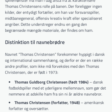
spillemønster må man i dag afstå fra at karakterisere
Thomas Christensens rolle på banen. Der foreligger ingen
kilder, der entydigt fortæller, om han var forsvarsspiller,
midtbanegeneral, offensiv kreativ kraft eller specialiseret
angriber. Dette understreger endnu en gang den
begrænsede mængde materiale, der findes om ham.
Distinktion til navnebrødre
Navnet “Thomas Christensen” forekommer hyppigt i dansk
og international sammenhæng, og derfor er der en række
andre profiler, som ikke må forveksles med den Thomas
Christensen, der er født i 1973:
Thomas Guldborg Christensen (født 1984)
– dansk
fodboldspiller med et yderligere mellemnavn, som gør det
nemmere at adskille ham fra sin ni år ældre navnebror.
Thomas Christensen (forfatter, 1948)
– amerikansk
forfatter og oversætter.