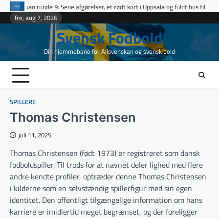
Skip
e 9: Sene afgørelser, et rødt kort i Uppsala og fuldt hus til udeholdene i topopgø
to
fre, aug 7, 2026
content
Svensk Fodbold
Din hjemmebane for Allsvenskan og svensk bold
SPILLERE
Thomas Christensen
juli 11, 2025
Thomas Christensen (født 1973) er registreret som dansk
fodboldspiller. Til trods for at navnet deler lighed med flere
andre kendte profiler, optræder denne Thomas Christensen
i kilderne som en selvstændig spillerfigur med sin egen
identitet. Den offentligt tilgængelige information om hans
karriere er imidlertid meget begrænset, og der foreligger