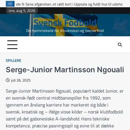
Skip
afgørelser, et rødt kort i Uppsala og fuldt hus til udeholdene i topopgør
Et
to
ons, aug 5, 2026
content
Svensk Fodbold
Din hjemmebane for Allsvenskan og svensk bold
SPILLERE
Serge-Junior Martinsson Ngouali
juli 26, 2025
Serge-Junior Martinsson Ngouali, populært kaldet Junior, er
en svensk-født central midtbanespiller fra 1992, som
igennem en årelang karriere har markeret sig både i
svensk, kroatisk og – ifølge visse kilder – norsk klubfodbold
samt på det gabonesiske A-landshold. Hans tekniske
kompetence, præcise pasningsspil og evne til at dække