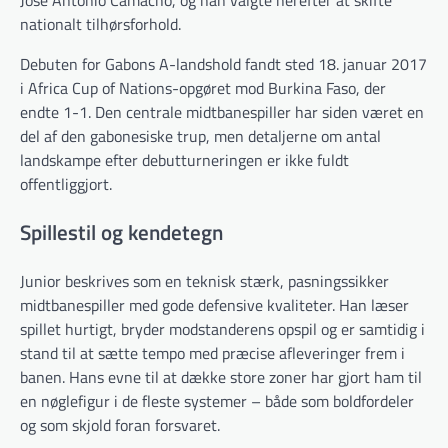
José Antonio Camacho, og han valgte herefter at skifte
nationalt tilhørsforhold.
Debuten for Gabons A-landshold fandt sted 18. januar 2017
i Africa Cup of Nations-opgøret mod Burkina Faso, der
endte 1-1. Den centrale midtbanespiller har siden været en
del af den gabonesiske trup, men detaljerne om antal
landskampe efter debutturneringen er ikke fuldt
offentliggjort.
Spillestil og kendetegn
Junior beskrives som en teknisk stærk, pasningssikker
midtbanespiller med gode defensive kvaliteter. Han læser
spillet hurtigt, bryder modstanderens opspil og er samtidig i
stand til at sætte tempo med præcise afleveringer frem i
banen. Hans evne til at dække store zoner har gjort ham til
en nøglefigur i de fleste systemer – både som boldfordeler
og som skjold foran forsvaret.