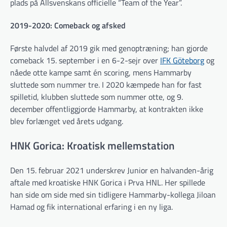
plads på Allsvenskans officielle “Team of the Year”.
2019-2020: Comeback og afsked
Første halvdel af 2019 gik med genoptræning; han gjorde
comeback 15. september i en 6-2-sejr over
IFK Göteborg
og
nåede otte kampe samt én scoring, mens Hammarby
sluttede som nummer tre. I 2020 kæmpede han for fast
spilletid, klubben sluttede som nummer otte, og 9.
december offentliggjorde Hammarby, at kontrakten ikke
blev forlænget ved årets udgang.
HNK Gorica: Kroatisk mellemstation
Den 15. februar 2021 underskrev Junior en halvanden-årig
aftale med kroatiske HNK Gorica i Prva HNL. Her spillede
han side om side med sin tidligere Hammarby-kollega Jiloan
Hamad og fik international erfaring i en ny liga.