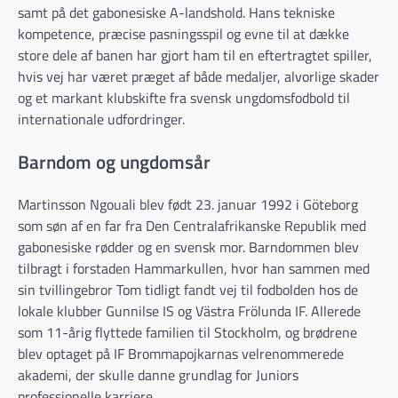
samt på det gabonesiske A-landshold. Hans tekniske
kompetence, præcise pasningsspil og evne til at dække
store dele af banen har gjort ham til en eftertragtet spiller,
hvis vej har været præget af både medaljer, alvorlige skader
og et markant klubskifte fra svensk ungdomsfodbold til
internationale udfordringer.
Barndom og ungdomsår
Martinsson Ngouali blev født 23. januar 1992 i Göteborg
som søn af en far fra Den Centralafrikanske Republik med
gabonesiske rødder og en svensk mor. Barndommen blev
tilbragt i forstaden Hammarkullen, hvor han sammen med
sin tvillingebror Tom tidligt fandt vej til fodbolden hos de
lokale klubber Gunnilse IS og Västra Frölunda IF. Allerede
som 11-årig flyttede familien til Stockholm, og brødrene
blev optaget på IF Brommapojkarnas velrenommerede
akademi, der skulle danne grundlag for Juniors
professionelle karriere.