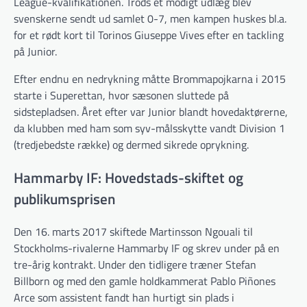
League-kvalifikationen. Trods et modigt udlæg blev
svenskerne sendt ud samlet 0-7, men kampen huskes bl.a.
for et rødt kort til Torinos Giuseppe Vives efter en tackling
på Junior.
Efter endnu en nedrykning måtte Brommapojkarna i 2015
starte i Superettan, hvor sæsonen sluttede på
sidstepladsen. Året efter var Junior blandt hovedaktørerne,
da klubben med ham som syv-målsskytte vandt Division 1
(tredjebedste række) og dermed sikrede oprykning.
Hammarby IF: Hovedstads-skiftet og
publikumsprisen
Den 16. marts 2017 skiftede Martinsson Ngouali til
Stockholms-rivalerne Hammarby IF og skrev under på en
tre-årig kontrakt. Under den tidligere træner Stefan
Billborn og med den gamle holdkammerat Pablo Piñones
Arce som assistent fandt han hurtigt sin plads i