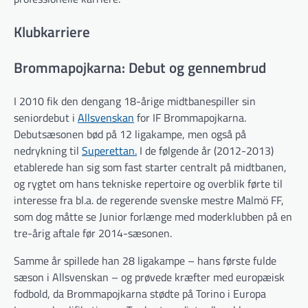
Klubkarriere
Brommapojkarna: Debut og gennembrud
I 2010 fik den dengang 18-årige midtbanespiller sin
seniordebut i
Allsvenskan
for IF Brommapojkarna.
Debutsæsonen bød på 12 ligakampe, men også på
nedrykning til
Superettan.
I de følgende år (2012-2013)
etablerede han sig som fast starter centralt på midtbanen,
og rygtet om hans tekniske repertoire og overblik førte til
interesse fra bl.a. de regerende svenske mestre Malmö FF,
som dog måtte se Junior forlænge med moderklubben på en
tre-årig aftale før 2014-sæsonen.
Samme år spillede han 28 ligakampe – hans første fulde
sæson i Allsvenskan – og prøvede kræfter med europæisk
fodbold, da Brommapojkarna stødte på Torino i Europa