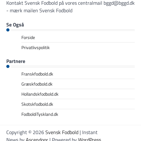
Kontakt Svensk Fodbold på vores centralmail
bggd@bggd.dk
- mærk mailen Svensk Fodbold
Se Også
Forside
Privatlivspolitik
Partnere
Franskfodbold.dk
Græskfodbold.dk
Hollandskfodbold.dk
Skotskfodbold.dk
FodboldiTyskland.dk
Copyright © 2026
Svensk Fodbold
| Instant
News by
Ascendoor
| Powered by
WordPress
.