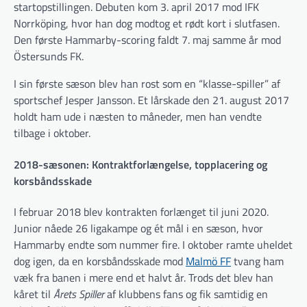
startopstillingen. Debuten kom 3. april 2017 mod IFK
Norrköping, hvor han dog modtog et rødt kort i slutfasen.
Den første Hammarby-scoring faldt 7. maj samme år mod
Östersunds FK.
I sin første sæson blev han rost som en “klasse-spiller” af
sportschef Jesper Jansson. Et lårskade den 21. august 2017
holdt ham ude i næsten to måneder, men han vendte
tilbage i oktober.
2018-sæsonen: Kontraktforlængelse, topplacering og
korsbåndsskade
I februar 2018 blev kontrakten forlænget til juni 2020.
Junior nåede 26 ligakampe og ét mål i en sæson, hvor
Hammarby endte som nummer fire. I oktober ramte uheldet
dog igen, da en korsbåndsskade mod
Malmö FF
tvang ham
væk fra banen i mere end et halvt år. Trods det blev han
kåret til
Årets Spiller
af klubbens fans og fik samtidig en