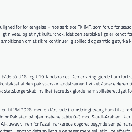
ulighed for forlængelse – hos serbiske FK IMT, som forud for sæs
ligt niveau og et nyt kulturchok, idet den serbiske liga er kendt for
 ambitionen om at sikre kontinuerlig spilletid og samtidig styrke 
.
de på U16- og U19-landsholdet. Den erfaring gjorde ham fortro
n kontaktet af den pakistanske landstræner, hvilket åbnede døren ti
statsborgerskab, hvilket teoretisk gjorde ham spilleberettiget fo
ionen til VM 2026, men en lårskade (hamstring) tvang ham til at for
, hvor Pakistan på hjemmebane tabte 0-3 mod Saudi-Arabien. Kam
sab Al-Juwayr, men for Fazal markerede opgøret begyndelsen på han
fortsat i landsholdets spilletrup og søger mere spilletid i de efterf