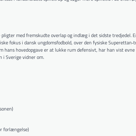
ligter med fremskudte overlap og indlæg i det sidste tredjedel. E
ekniske fokus i dansk ungdomsfodbold, over den fysiske Superettan‐tr
vom hans hovedopgave er at lukke rum defensivt, har han vist evne t
n i Sverige vidner om.
sonen)
r forlængelse)