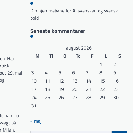
Din hjemmebane for Allsvenskan og svensk
bold
Seneste kommentarer
august 2026
M
Ti
O
To
F
L
S
ken. Han
1
2
rbisk
3
4
5
6
7
8
9
ødt 29. maj
 og
10
11
12
13
14
15
16
17
18
19
20
21
22
23
24
25
26
27
28
29
30
31
de han i en
« maj
 vægt på.
r Milan.