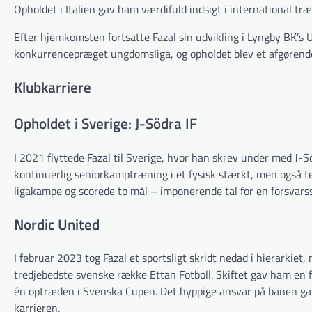
Opholdet i Italien gav ham værdifuld indsigt i international træ
Efter hjemkomsten fortsatte Fazal sin udvikling i Lyngby BK’s U1
konkurrencepræget ungdomsliga, og opholdet blev et afgørende
Klubkarriere
Opholdet i Sverige: J-Södra IF
I 2021 flyttede Fazal til Sverige, hvor han skrev under med J-
kontinuerlig seniorkamptræning i et fysisk stærkt, men også 
ligakampe og scorede to mål – imponerende tal for en forsvarsspil
Nordic United
I februar 2023 tog Fazal et sportsligt skridt nedad i hierarkiet, 
tredjebedste svenske række Ettan Fotboll. Skiftet gav ham en f
én optræden i Svenska Cupen. Det hyppige ansvar på banen gav 
karrieren.