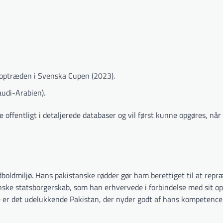
1 optræden i Svenska Cupen (2023).
udi-Arabien).
 offentligt i detaljerede databaser og vil først kunne opgøres, når
dboldmiljø. Hans pakistanske rødder gør ham berettiget til at rep
enske statsborgerskab, som han erhvervede i forbindelse med sit op
e er det udelukkende Pakistan, der nyder godt af hans kompetencer