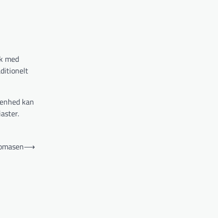
ck med
ditionelt
ldenhed kan
aster.
homasen
⟶