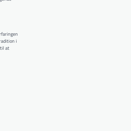
rfaringen
adition i
il at