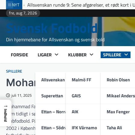
Skip
enskan runde 9: Sene afgørelser, et rødt kort i Uppsala og fuldt hu
NYT
to
fre, aug 7, 2026
content
Svensk Fodbold
Din hjemmebane for Allsvenskan og svensk bold
FORSIDE
LIGAER
KLUBBER
SPILLERE
SPILLERE
Allsvenskan
Malmö FF
Robin Olsen
Mohammad Fazal
Superettan
GAIS
Mikael Ander
juli 11, 2025
→
Mohammad Fazal er en danskfødt professionel fodboldspiller m
Ettan – Norra
AIK
Max Fenger
Indhold
kom tidligt i søgelyset i hjemlandet, blev som helt ung sendt ti
klubfodbold. På internationalt plan repræsenterer han Pakistan
Ettan – Södra
IFK Värnamo
Taha Ali
2002 i København, og hans karriereforløb illustrerer, hvordan