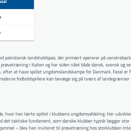
zal
o
turneringer:
n
ed pakistansk landsholdspas, der primært opererer på venstrebac
l prøvetræning i Italien og har siden nået både dansk, svensk og se
, efter at have spillet ungdomslandskampe for Danmark. Fazal er f
 moderne fodboldspillere kan bevæge sig på tværs af landegrænser
e, hvor han lærte spillet i klubbens ungdomsafdeling. Her udvikle
ed det taktiske fundament, som danske klubber typisk lægger stor
mmel – blev han inviteret til prøvetræning hos storklubben Inte