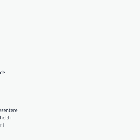
 de
ræsentere
hold i
 i