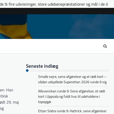
ger, store udebanepræstationer og mål i de døende minutter
E
Seneste indlæg
Smalle sejre, sene afgørelser og et rødt kort –
sådan udspillede Superettan 2026 runde 9 sig
ken. Han
Allsvenskan runde 9: Sene afgørelser, et rødt
rbisk
kort i Uppsala og fuldt hus til udeholdene i
ødt 29. maj
topopgør
 og
Ettan Södra runde 9: Hattrick, sene afgørelser