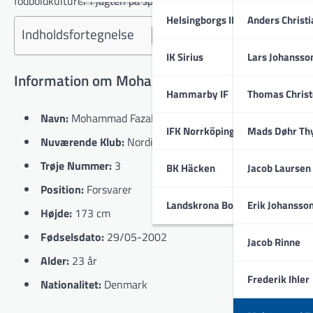
fodboldkulturer i jagten på spilletid og udvikling.
Helsingborgs IF
Anders Christ
Indholdsfortegnelse
IK Sirius
Lars Johansso
Information om Mohammad Fazal
Hammarby IF
Thomas Chris
Navn:
Mohammad Fazal
IFK Norrköping
Mads Døhr Th
Nuværende Klub:
Nordic United FC
Trøje Nummer:
3
BK Häcken
Jacob Laursen
Position:
Forsvarer
Landskrona BoIS
Erik Johansso
Højde:
173 cm
Fødselsdato:
29/05-2002
Jacob Rinne
Alder:
23 år
Frederik Ihler
Nationalitet:
Denmark