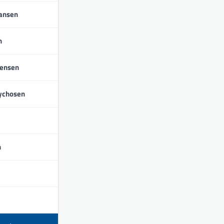
iansen
n
tensen
ychosen
n