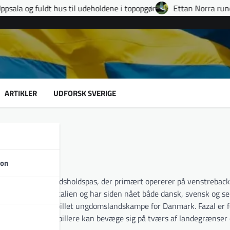
s til udeholdene i topopgør
Ettan Norra runde 9: fire udvisnin
ARTIKLER
UDFORSK SVERIGE
son
ed pakistansk landsholdspas, der primært opererer på venstrebac
l prøvetræning i Italien og har siden nået både dansk, svensk og se
, efter at have spillet ungdomslandskampe for Danmark. Fazal er f
 moderne fodboldspillere kan bevæge sig på tværs af landegrænser