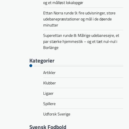
og et målløst lokalopgør
Ettan Norra runde 9: fire udvisninger, store
udebanepræstationer og mål i de døende
minutter
Superettan runde 8: Målrige udebanesejre, et
par stærke hjemmestik – og et tæt nul-nul i
Borlänge
Kategorier
Artikler
Klubber
Ligaer
Spillere
Udforsk Sverige
Svensk Fodbold