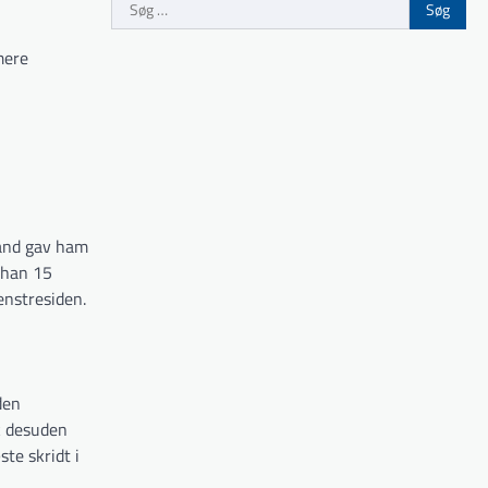
Søg
efter:
mere
and gav ham
 han 15
venstresiden.
den
k desuden
te skridt i