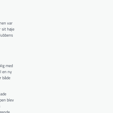
onen var
 sit høje
klubbens
lig med
l en ny
r både
lade
pen blev
s
ølgende