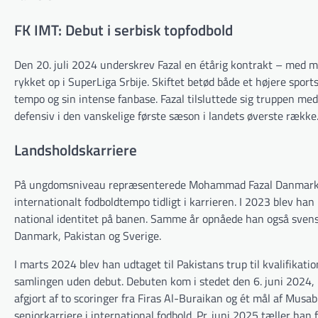
FK IMT: Debut i serbisk topfodbold
Den 20. juli 2024 underskrev Fazal en étårig kontrakt – med m
rykket op i SuperLiga Srbije. Skiftet betød både et højere sports
tempo og sin intense fanbase. Fazal tilsluttede sig truppen med
defensiv i den vanskelige første sæson i landets øverste række
Lands­holds­karriere
På ungdomsniveau repræsenterede Mohammad Fazal Danmark bå
internationalt fodboldtempo tidligt i karrieren. I 2023 blev ha
national identitet på banen. Samme år opnåede han også svensk 
Danmark, Pakistan og Sverige.
I marts 2024 blev han udtaget til Pakistans trup til kvalifikat
samlingen uden debut. Debuten kom i stedet den 6. juni 2024
afgjort af to scoringer fra Firas Al-Buraikan og ét mål af Mu
seniorkarriere i international fodbold. Pr. juni 2025 tæller han 