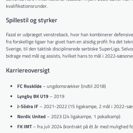
kvalifikationsrunder.
Spillestil og styrker
Fazal er udpræget venstreback, hvor han kombinerer defensive p
fra forskellige ligaer har givet ham en alsidig profil: fra det t
Sverige, til den taktisk disciplinerede serbiske SuperLiga. Sel
bidrage med mål og assists, hvilket hans to mål i 2022‐sæsone
Karriereoversigt
FC Roskilde
– ungdomsrækker (indtil 2018)
Lyngby BK U19
– 2019
J-Södra IF
– 2021-2022 (15 ligakampe, 2 mål i 2022-sæ
Nordic United
– 2023 (24 ligakampe, 1 pokalkamp)
FK IMT
– fra juli 2024 (kontrakt på ét år med mulighed fo