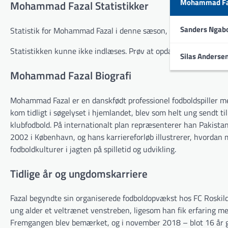
Mohammad Fa
Mohammad Fazal Statistikker
Sanders Ngab
Statistik for Mohammad Fazal i denne sæson, på tværs af alle 
Statistikken kunne ikke indlæses. Prøv at opdatere siden.
Silas Anderse
Mohammad Fazal Biografi
Mohammad Fazal er en danskfødt professionel fodboldspiller m
kom tidligt i søgelyset i hjemlandet, blev som helt ung sendt ti
klubfodbold. På internationalt plan repræsenterer han Pakistan
2002 i København, og hans karriereforløb illustrerer, hvordan
fodboldkulturer i jagten på spilletid og udvikling.
Tidlige år og ungdomskarriere
Fazal begyndte sin organiserede fodboldopvækst hos FC Roskild
ung alder et veltrænet venstreben, ligesom han fik erfaring m
Fremgangen blev bemærket, og i november 2018 – blot 16 år ga