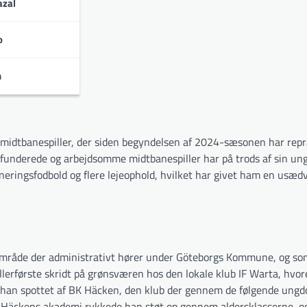
zal
o
le turneringer:
n
k midtbanespiller, der siden begyndelsen af 2024-sæsonen har rep
funderede og arbejdsomme midtbanespiller har på trods af sin ung
eringsfodbold og flere lejeophold, hvilket har givet ham en usæd
 område der administrativt hører under Göteborgs Kommune, og som
allerførste skridt på grønsværen hos den lokale klub IF Warta, hvor
lev han spottet af BK Häcken, den klub der gennem de følgende ung
. I Häckens akademi rykkede han støt op gennem aldersklasserne, 