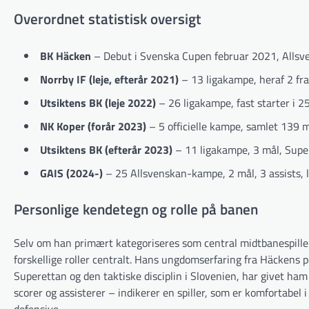
Overordnet statistisk oversigt
BK Häcken
– Debut i Svenska Cupen februar 2021, Allsv
Norrby IF (leje, efterår 2021)
– 13 ligakampe, heraf 2 fra 
Utsiktens BK (leje 2022)
– 26 ligakampe, fast starter i 25
NK Koper (forår 2023)
– 5 officielle kampe, samlet 139 mi
Utsiktens BK (efterår 2023)
– 11 ligakampe, 3 mål, Supe
GAIS (2024-)
– 25 Allsvenskan-kampe, 2 mål, 3 assists, l
Personlige kendetegn og rolle på banen
Selv om han primært kategoriseres som central midtbanespiller
forskellige roller centralt. Hans ungdomserfaring fra Häckens 
Superettan og den taktiske disciplin i Slovenien, har givet ha
scorer og assisterer – indikerer en spiller, som er komfortabel