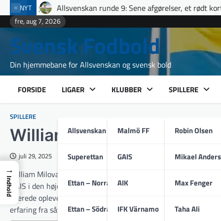
Skip
Allsvenskan runde 9: Sene afgørelser, et rødt kort i Uppsala og f
NYT
to
fre, aug 7, 2026
content
Svensk Fodbold
Din hjemmebane for Allsvenskan og svensk bold
FORSIDE
LIGAER
KLUBBER
SPILLERE
SPILLERE
Allsvenskan
Malmö FF
Robin Olsen
William Milovanovic
Superettan
GAIS
Mikael Ander
juli 29, 2025
→
William Milovanovic (født 6. maj 2002 i Göteborg) er en svens
Indhold
Ettan – Norra
AIK
Max Fenger
GAIS i den højeste svenske række Allsvenskan. Den teknisk vel
allerede oplevet både udenlandske udfordringer, europæisk turn
Ettan – Södra
IFK Värnamo
Taha Ali
erfaring fra såvel svenske som slovenske stadioner.