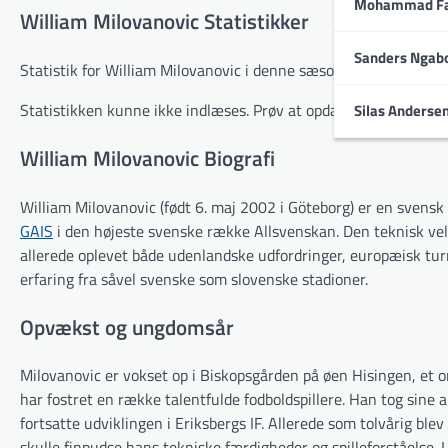
Mohammad Fa
William Milovanovic Statistikker
Sanders Ngab
Statistik for William Milovanovic i denne sæson, på tværs af al
Statistikken kunne ikke indlæses. Prøv at opdatere siden.
Silas Anderse
William Milovanovic Biografi
William Milovanovic (født 6. maj 2002 i Göteborg) er en svens
GAIS
i den højeste svenske række Allsvenskan. Den teknisk vel
allerede oplevet både udenlandske udfordringer, europæisk turn
erfaring fra såvel svenske som slovenske stadioner.
Opvækst og ungdomsår
Milovanovic er vokset op i Biskopsgården på øen Hisingen, et
har fostret en række talentfulde fodboldspillere. Han tog sine 
fortsatte udviklingen i Eriksbergs IF. Allerede som tolvårig b
skulle finpudse hans tekniske færdigheder og spilleforståelse