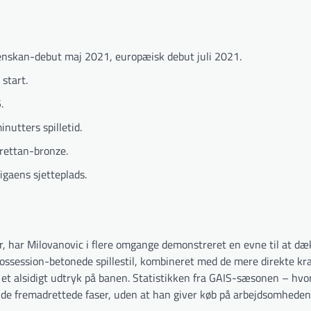
enskan-debut maj 2021, europæisk debut juli 2021.
start.
.
nutters spilletid.
rettan-bronze.
igaens sjetteplads.
, har Milovanovic i flere omgange demonstreret en evne til at dæ
possession-betonede spillestil, kombineret med de mere direkte kra
m et alsidigt udtryk på banen. Statistikken fra GAIS-sæsonen – hv
 i de fremadrettede faser, uden at han giver køb på arbejdsomheden