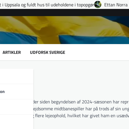
uldt hus til udeholdene i topopgør
Ettan Norra runde 9: fire u
ARTIKLER
UDFORSK SVERIGE
son
k midtbanespiller, der siden begyndelsen af 2024-sæsonen har rep
funderede og arbejdsomme midtbanespiller har på trods af sin ung
eringsfodbold og flere lejeophold, hvilket har givet ham en usæd