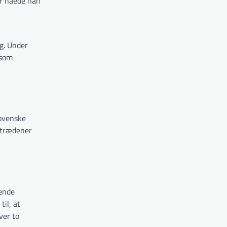
er nåede han
g. Under
 som
lovenske
optrædener
dende
il, at
ver to