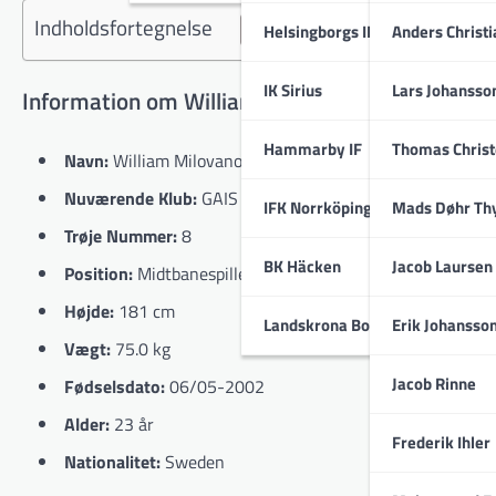
Indholdsfortegnelse
Helsingborgs IF
Anders Christ
IK Sirius
Lars Johansso
Information om William Milovanovic
Hammarby IF
Thomas Chris
Navn:
William Milovanovic
Nuværende Klub:
GAIS
IFK Norrköping
Mads Døhr Th
Trøje Nummer:
8
BK Häcken
Jacob Laursen
Position:
Midtbanespiller
Højde:
181 cm
Landskrona BoIS
Erik Johansso
Vægt:
75.0 kg
Jacob Rinne
Fødselsdato:
06/05-2002
Alder:
23 år
Frederik Ihler
Nationalitet:
Sweden