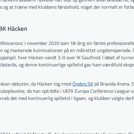
 og at træne med klubbens førstehold, noget der normalt er forb
 BK Häcken
Milovanovic i november 2020 som 18-årig sin første professionell
en og markerede kulminationen på en målrettet ungdomsperiode.
uppespil, hvor Häcken vandt 3-0 over IK Gauthiod. I løbet af turne
Västerås, og denne kontinuerlige spilletid gav ham værdifuld eksp
enskan-debuten, da Häcken tog imod
Örebro SK
på Bravida Arena. 
 kluboplevelse, da han optrådte i UEFA Europa Conference League-
neb det med kontinuerlig spilletid i ligaen, og klubben valgte der