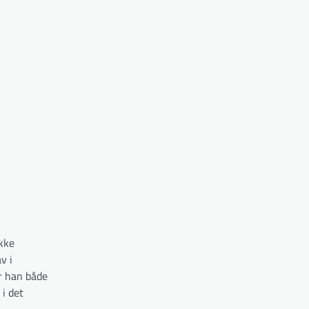
kke
v i
or han både
 i det