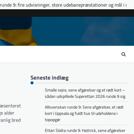
dvisninger, store udebanepræstationer og mål i de døende minutte
Seneste indlæg
Smalle sejre, sene afgørelser og et rødt kort –
sådan udspillede Superettan 2026 runde 9 sig
ræsenteret
Allsvenskan runde 9: Sene afgørelser, et rødt
e alder
kort i Uppsala og fuldt hus til udeholdene i
vanlig bred
topopgør
Ettan Södra runde 9: Hattrick, sene afgørelser