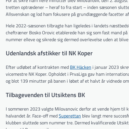
For at sikre ham flere minutter blev Milovanovic den 2. augus
tretten optrædener – heraf to fra start – inden sæsonen slutt
Allsvenskan og lod ham fokusere på grundlæggende facetter af s
Hele 2022-sæsonen tilbragte han ligeledes i landets næstbedst
cheftræner Bosko Orovic etablerede han sig som fast mand på
nummer elleve og sikrede sig dermed overlevelse uden at blive 
Udenlandsk afstikker til NK Koper
Efter udløbet af kontrakten med
BK Häcken
i januar 2023 skre
vice­mestre NK Koper. Opholdet i PrvaLiga gav ham internationa
og blot 139 minutter på banen i løbet af et halvt år vidnede 
Tilbagevenden til Utsiktens BK
I sommeren 2023 valgte Milovanovic derfor at vende hjem til 
halvandet år. Face-off med
Superettan
blev langt mere succesfu
klubben sluttede som nummer tre. Dermed kvalificerede Utsikten