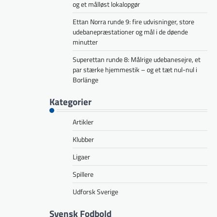
og et målløst lokalopgør
Ettan Norra runde 9: fire udvisninger, store
udebanepræstationer og mål i de døende
minutter
Superettan runde 8: Målrige udebanesejre, et
par stærke hjemmestik – og et tæt nul-nul i
Borlänge
Kategorier
Artikler
Klubber
Ligaer
Spillere
Udforsk Sverige
Svensk Fodbold