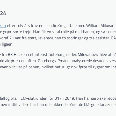
024
skan
efter tolv års fravær – en fireårig aftale med William Milovano
e grøn-sorte trøje. Han fik en vital rolle på midtbanen, og sæsone
raf 21 var fra start, leverede han to scoringer og tre assister. GA
 ligaen.
ra BK Häcken i et intenst Göteborg-derby. Milovanovic blev af bå
nde aktører den aften. Göteborgs-Posten analyserede desuden sæ
ovanovic var på banen, hvilket naturligt nok førte til rygter om in
tog bl.a. i EM-slutrunden for U17 i 2019. Han har serbiske rødde
men indtil videre har han udelukkende båret de blå-gule farver i of