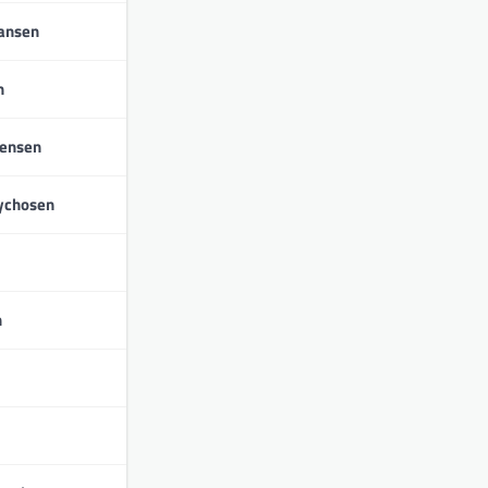
iansen
n
tensen
ychosen
n