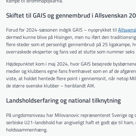
kampe til Brommapojkarna.
Skiftet til GAIS og gennembrud i Allsvenskan 2
Forud for 2024-sæsonen indgik GAIS – nyoprykket til
Allsven
dermed kunne blive på Hisingen, men nu iført den traditionsrig
flere steder som et personligt gennembrud: på 25 ligakampe, hvo
overraskede eksperter og fans ved at slutte som nummer seks i
Højdepunktet kom i maj 2024, hvor GAIS besejrede bysbørnene f
medier og klubbens egne fans fremhævet som en af de afgøre
viste, at holdet hentede flere point i gennemsnit, når netop Mil
de større svenske klubber – heriblandt AIK.
Landsholdserfaring og national tilknytning
På ungdomsniveau har Milovanovic repræsenteret Sverige og del
serbiske U21-landshold har angiveligt haft et godt øje til ham, 
holdssammenhæng.