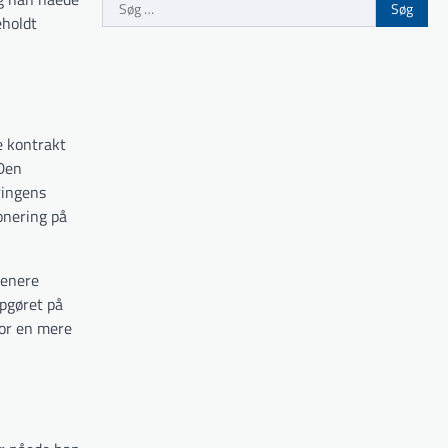
Søg
eholdt
efter:
e kontrakt
 Den
ringens
onering på
Senere
opgøret på
for en mere