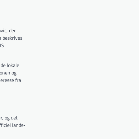
vic, der
n beskrives
IS
de lokale
sonen og
teresse fra
r, og det
ficiel lands­