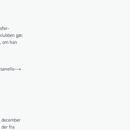
sfer-
klubben gør,
e, om han
sanello
⟶
. december
 der fra