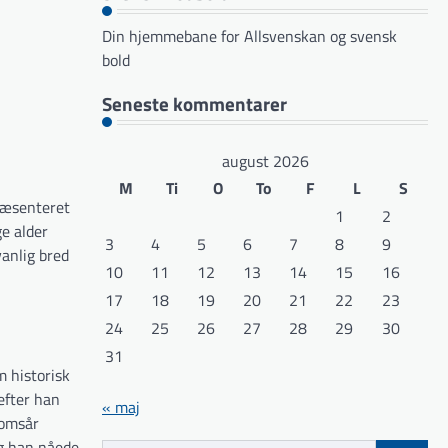
Din hjemmebane for Allsvenskan og svensk
bold
Seneste kommentarer
august 2026
M
Ti
O
To
F
L
S
ræsenteret
1
2
e alder
3
4
5
6
7
8
9
vanlig bred
10
11
12
13
14
15
16
17
18
19
20
21
22
23
24
25
26
27
28
29
30
31
 historisk
efter han
« maj
domsår
og han nåede