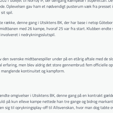
t 2021 udlejet til Norrby IF, der dengang kæmpede i Superettan. D
ede. Oplevelsen gav ham et nødvendigt pusterum væk fra presset i
it spil.
e række, denne gang i Utsiktens BK, der har base i netop Götebor
 midtbanen med 26 kampe, hvoraf 25 var fra start. Klubben endte
involveret i nedrykningsslutspil.
v den svenske midtbanespiller under på en etårig aftale med de s
l erfaring, men blev aldrig det store gennembrud: fem officielle 
om manglende kontinuitet og kampform.
kendte omgivelser i Utsiktens BK, denne gang på en kontrakt gæl
ld: på kun elleve kampe nettede han tre gange og bidrog markant t
 sig til opryknings­play-off til Allsvenskan, hvor man dog tabte o