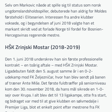
Selv om Markovic nåede at spille sig til status som norsk
ungdomslandsholdsspiller, debuterede han aldrig for Moldes
førstehold i Eliteserien. Interessen fra andre klubber
voksede, og i begyndelsen af juni 2018 valgte han et
markant skridt ved at forlade Norge til fordel for Bosnien-
Hercegovinas regerende mestre.
HŠK Zrinjski Mostar (2018-2019)
Den 1. juni 2018 underskrev han sin første professionelle
kontrakt – en toårig aftale – med HŠK Zrinjski Mostar.
Ligadebuten faldt den 5. august samme år i en 0-2-
udekamp mod FK Željezničar, hvor han blev sendt på banen
af træner Ante Miše. Det første fuldtræffer på seniorniveau
kom den 30. november 2018, da hans mål sikrede en 1-0-
sejr over Krupa. I alt blev det til 13 ligakampe, otte fra start,
og bidraget var med til at give klubben en sølvmedalje i
Premijer Liga, blot et enkelt point efter mestrene fra FK