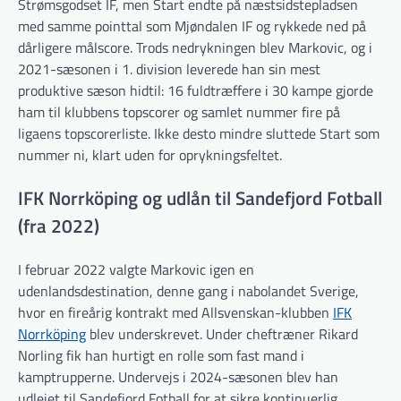
Strømsgodset IF, men Start endte på næstsidstepladsen
med samme pointtal som Mjøndalen IF og rykkede ned på
dårligere målscore. Trods nedrykningen blev Markovic, og i
2021-sæsonen i 1. division leverede han sin mest
produktive sæson hidtil: 16 fuldtræffere i 30 kampe gjorde
ham til klubbens topscorer og samlet nummer fire på
ligaens topscorerliste. Ikke desto mindre sluttede Start som
nummer ni, klart uden for oprykningsfeltet.
IFK Norrköping og udlån til Sandefjord Fotball
(fra 2022)
I februar 2022 valgte Markovic igen en
udenlandsdestination, denne gang i nabolandet Sverige,
hvor en fireårig kontrakt med Allsvenskan-klubben
IFK
Norrköping
blev underskrevet. Under cheftræner Rikard
Norling fik han hurtigt en rolle som fast mand i
kamptrupperne. Undervejs i 2024-sæsonen blev han
udlejet til Sandefjord Fotball for at sikre kontinuerlig