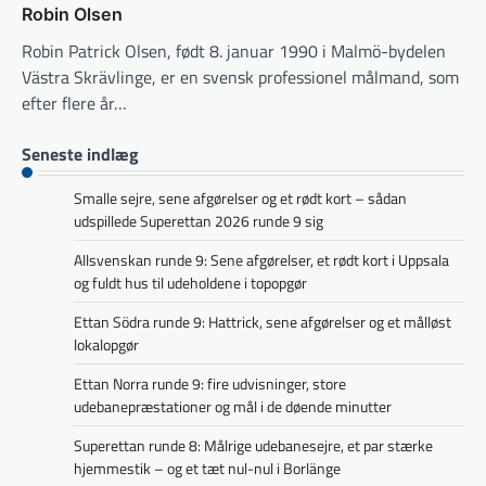
Robin Olsen
Robin Patrick Olsen, født 8. januar 1990 i Malmö-bydelen
Västra Skrävlinge, er en svensk professionel målmand, som
efter flere år…
Seneste indlæg
Smalle sejre, sene afgørelser og et rødt kort – sådan
udspillede Superettan 2026 runde 9 sig
Allsvenskan runde 9: Sene afgørelser, et rødt kort i Uppsala
og fuldt hus til udeholdene i topopgør
Ettan Södra runde 9: Hattrick, sene afgørelser og et målløst
lokalopgør
Ettan Norra runde 9: fire udvisninger, store
udebanepræstationer og mål i de døende minutter
Superettan runde 8: Målrige udebanesejre, et par stærke
hjemmestik – og et tæt nul-nul i Borlänge