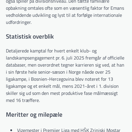
også spiller på divisionsniveau. Den tætte familiære
opbakning omtales ofte som en væsentlig faktor for Emans
vedholdende udvikling og lyst til at forfølge internationale
udfordringer.
Statistisk overblik
Detaljerede kamptal for hvert enkelt klub- og
landskampsengagement pr. 6. juli 2025 fremgår af officielle
databaser, men overordnet tegner karrieren sig ved, at han
i sin første hele senior-sæson i Norge nåede over 25
ligakampe, i Bosnien-Hercegovina blev noteret for 13
ligakampe og et enkelt mål, mens 2021-året i 1. division
skiller sig ud som den mest produktive fase målmæssigt
med 16 træffere.
Meritter og milepæle
Vizemester i Premijer Liga med HŠK Zrinjski Mostar