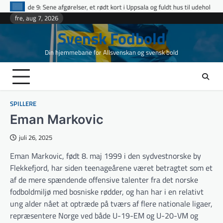
Skip
fgørelser, et rødt kort i Uppsala og fuldt hus til udeholdene i topopgør
Ett
to
fre, aug 7, 2026
content
Svensk Fodbold
Din hjemmebane for Allsvenskan og svensk bold
SPILLERE
Eman Markovic
juli 26, 2025
Eman Markovic, født 8. maj 1999 i den sydvestnorske by
Flekkefjord, har siden teenageårene været betragtet som et
af de mere spændende offensive talenter fra det norske
fodboldmiljø med bosniske rødder, og han har i en relativt
ung alder nået at optræde på tværs af flere nationale ligaer,
repræsentere Norge ved både U-19-EM og U-20-VM og