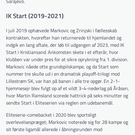
Sarajevo.
IK Start (2019-2021)
I juli 2019 ophævede Markovic og Zrinjski i fællesskab
kontrakten, hvorefter han returnerede til hjemlandet og
indgik en lang aftale, der løb til udgangen af 2023, med IK
Start i Kristiansand. Ankomsten skete i et efterår, hvor
klubben var under pres for at sikre oprykning fra 1. division.
Markovic nåede otte grundspilskampe, og da Start som
nummer tre skulle ud i en dramatisk playoff-trilogi mod
Lillestrøm SK, var han på banen i alle tre opgør. En 2-1-
hjemmesejr blev fulgt op af et vildt 3-4-nederlag på Åråsen,
hvor Martin Ramsland scorede hattrick på seks minutter og
sendte Start i Eliteserien via reglen om udebanemål.
Eliteserie-comebacket i 2020 blev sportsligt
overlevelsespræget; Markovic noterede sig for 28 kampe og
sit første ligamål allerede i åbningsrunden mod