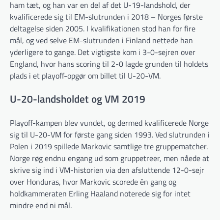
ham tæt, og han var en del af det U-19-landshold, der
kvalificerede sig til EM-slutrunden i 2018 – Norges første
deltagelse siden 2005. I kvalifikationen stod han for fire
mål, og ved selve EM-slutrunden i Finland nettede han
yderligere to gange. Det vigtigste kom i 3-0-sejren over
England, hvor hans scoring til 2-0 lagde grunden til holdets
plads i et playoff-opgør om billet til U-20-VM.
U-20-landsholdet og VM 2019
Playoff-kampen blev vundet, og dermed kvalificerede Norge
sig til U-20-VM for første gang siden 1993. Ved slutrunden i
Polen i 2019 spillede Markovic samtlige tre gruppematcher.
Norge røg endnu engang ud som gruppetreer, men nåede at
skrive sig ind i VM-historien via den afsluttende 12-0-sejr
over Honduras, hvor Markovic scorede én gang og
holdkammeraten Erling Haaland noterede sig for intet
mindre end ni mål.