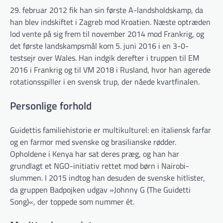
29. februar 2012 fik han sin første A-landsholdskamp, da
han blev indskiftet i Zagreb mod Kroatien. Næste optræden
lod vente på sig frem til november 2014 mod Frankrig, og
det første landskampsmål kom 5. juni 2016 i en 3-0-
testsejr over Wales. Han indgik derefter i truppen til EM
2016 i Frankrig og til VM 2018 i Rusland, hvor han agerede
rotationsspiller i en svensk trup, der nåede kvartfinalen.
Personlige forhold
Guidettis familiehistorie er multikulturel: en italiensk farfar
og en farmor med svenske og brasilianske rødder.
Opholdene i Kenya har sat deres præg, og han har
grundlagt et NGO-initiativ rettet mod børn i Nairobi-
slummen. I 2015 indtog han desuden de svenske hitlister,
da gruppen Badpojken udgav »Johnny G (The Guidetti
Song)«, der toppede som nummer ét.