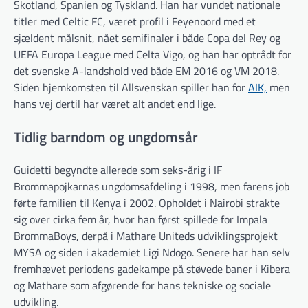
Skotland, Spanien og Tyskland. Han har vundet nationale
titler med Celtic FC, været profil i Feyenoord med et
sjældent målsnit, nået semifinaler i både Copa del Rey og
UEFA Europa League med Celta Vigo, og han har optrådt for
det svenske A-landshold ved både EM 2016 og VM 2018.
Siden hjemkomsten til Allsvenskan spiller han for
AIK,
men
hans vej dertil har været alt andet end lige.
Tidlig barndom og ungdomsår
Guidetti begyndte allerede som seks-årig i IF
Brommapojkarnas ungdomsafdeling i 1998, men farens job
førte familien til Kenya i 2002. Opholdet i Nairobi strakte
sig over cirka fem år, hvor han først spillede for Impala
BrommaBoys, derpå i Mathare Uniteds udviklingsprojekt
MYSA og siden i akademiet Ligi Ndogo. Senere har han selv
fremhævet periodens gadekampe på støvede baner i Kibera
og Mathare som afgørende for hans tekniske og sociale
udvikling.