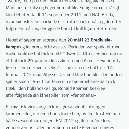
Twente, men på transfervinduets sidste dag lykkedes det
Manchester City og Feyenoord at blive enige om et etårigt
lån. Debuten faldt 11. september 2011 mod NAC Breda,
hvor svenskeren sparkede et straffespark i mål, og derefter
fulgte en målrus, der gjorde ham til kultfigur i Rotterdam.
I løbet af sæsonen scorede han
20 mål i 23 Eredivisie-
kampe
og leverede otte assists. Perioden var spækket med
højdepunkter: hattrick mod FC Twente 18. december, endnu
et hattrick 29. januar i klassikeren mod Ajax – Feyenoords
første sejr i derbyet i seks år – og et tredje hattrick 12.
februar 2012 mod Vitesse. Dermed blev han blot den anden
spiller siden 1963 til at levere tre hjemmebane-hattrick i
træk i den hollandske liga. Ronald Koeman beskrev
efterfølgende sin lånespiller som »fenomenal«.
Et mystisk virusangreb kort før sæsonafslutningen
lammede dog nerven i hans højre ben, hvilket kostede ham
både sæsonafslutningen, EM 2012 og flere måneders
genoptræning. Uden angriberen måtte Feyenoord nøjes