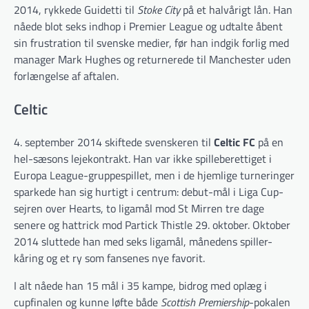
2014, rykkede Guidetti til
Stoke City
på et halvårigt lån. Han
nåede blot seks indhop i Premier League og udtalte åbent
sin frustration til svenske medier, før han indgik forlig med
manager Mark Hughes og returnerede til Manchester uden
forlængelse af aftalen.
Celtic
4. september 2014 skiftede svenskeren til
Celtic FC
på en
hel-sæsons lejekontrakt. Han var ikke spilleberettiget i
Europa League-gruppespillet, men i de hjemlige turneringer
sparkede han sig hurtigt i centrum: debut-mål i Liga Cup-
sejren over Hearts, to ligamål mod St Mirren tre dage
senere og hattrick mod Partick Thistle 29. oktober. Oktober
2014 sluttede han med seks ligamål, månedens spiller-
kåring og et ry som fansenes nye favorit.
I alt nåede han 15 mål i 35 kampe, bidrog med oplæg i
cupfinalen og kunne løfte både
Scottish Premiership
-pokalen