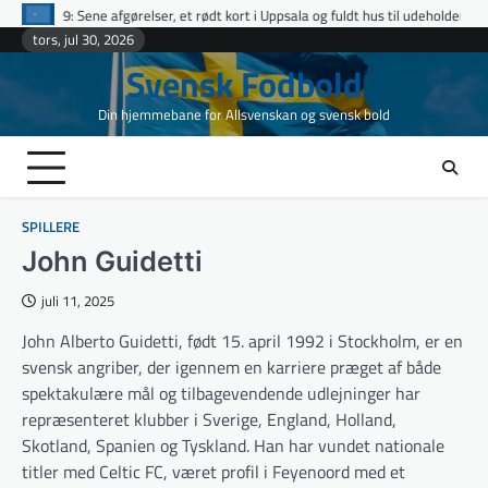
Skip
elser, et rødt kort i Uppsala og fuldt hus til udeholdene i topopgør
Ettan 
to
tors, jul 30, 2026
content
Svensk Fodbold
Din hjemmebane for Allsvenskan og svensk bold
SPILLERE
John Guidetti
juli 11, 2025
John Alberto Guidetti, født 15. april 1992 i Stockholm, er en
svensk angriber, der igennem en karriere præget af både
spektakulære mål og tilbagevendende udlejninger har
repræsenteret klubber i Sverige, England, Holland,
Skotland, Spanien og Tyskland. Han har vundet nationale
titler med Celtic FC, været profil i Feyenoord med et