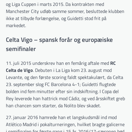
og Liga Cuppen i marts 2015. Da kontrakten med
Manchester City udløb samme sommer, besluttede klubben
ikke at tilbyde forlængelse, og Guidetti stod frit på
markedet.
Celta Vigo – spansk forår og europæiske
semifinaler
11. juli 2015 underskrev han en femårig aftale med
RC
Celta de Vigo
. Debuten i La Liga kom 23. august mod
Levante, og den første scoring faldt spektakulært, da Celta
23. september slog FC Barcelona 4-1; Guidetti flugtede
bolden ind fem minutter efter sin indskiftning. I Copa del
Rey leverede han hattrick mod Cádiz, og ved årsskiftet greb
han chancen som starter, da Nolito blev skadet.
27. januar 2016 hamrede han et langskudsmål ind mod
Atlético Madrid i pokalturneringen, hvilket bragte galicerne
i semifinalen for første gang i 15 år. 2016/17-sæsonen bød