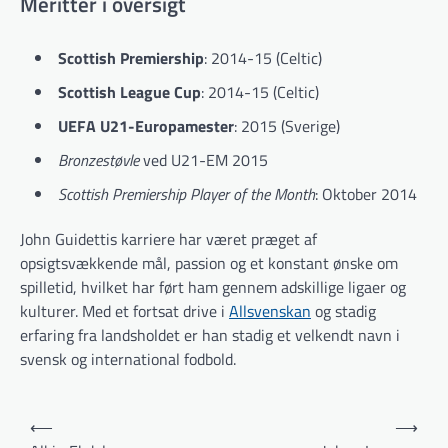
Meritter i oversigt
Scottish Premiership
: 2014-15 (Celtic)
Scottish League Cup
: 2014-15 (Celtic)
UEFA U21-Europamester
: 2015 (Sverige)
Bronzestøvle
ved U21-EM 2015
Scottish Premiership Player of the Month
: Oktober 2014
John Guidettis karriere har været præget af
opsigtsvækkende mål, passion og et konstant ønske om
spilletid, hvilket har ført ham gennem adskillige ligaer og
kulturer. Med et fortsat drive i
Allsvenskan
og stadig
erfaring fra landsholdet er han stadig et velkendt navn i
svensk og international fodbold.
Indlægsnavigation
⟵
⟶