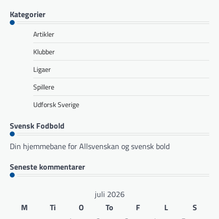
Kategorier
Artikler
Klubber
Ligaer
Spillere
Udforsk Sverige
Svensk Fodbold
Din hjemmebane for Allsvenskan og svensk bold
Seneste kommentarer
juli 2026
M
Ti
O
To
F
L
S