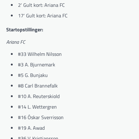
2′ Gult kort: Ariana FC
17′ Gult kort: Ariana FC
Startopstillinger:
Ariana FC
#33 Wilhelm Nilsson
#3 A. Bjurnemark
#5 G. Bunjaku
#8 Carl Brannefalk
#10 A. Reuterskiold
#14 L. Wettergren
#16 Óskar Sverrisson
#19 A. Awad
#36 V. Kristiansson