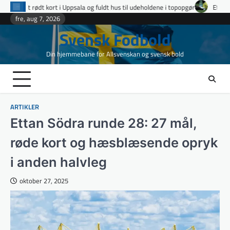
Skip
ppsala og fuldt hus til udeholdene i topopgør
Ettan Norra runde 9: fire udv
to
fre, aug 7, 2026
content
Svensk Fodbold
Din hjemmebane for Allsvenskan og svensk bold
ARTIKLER
Ettan Södra runde 28: 27 mål,
røde kort og hæsblæsende opryk
i anden halvleg
oktober 27, 2025