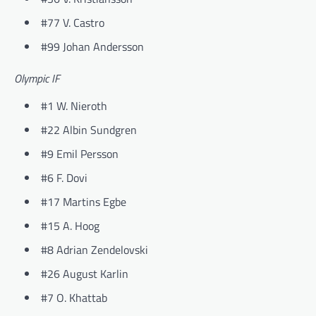
#77 V. Castro
#99 Johan Andersson
Olympic IF
#1 W. Nieroth
#22 Albin Sundgren
#9 Emil Persson
#6 F. Dovi
#17 Martins Egbe
#15 A. Hoog
#8 Adrian Zendelovski
#26 August Karlin
#7 O. Khattab