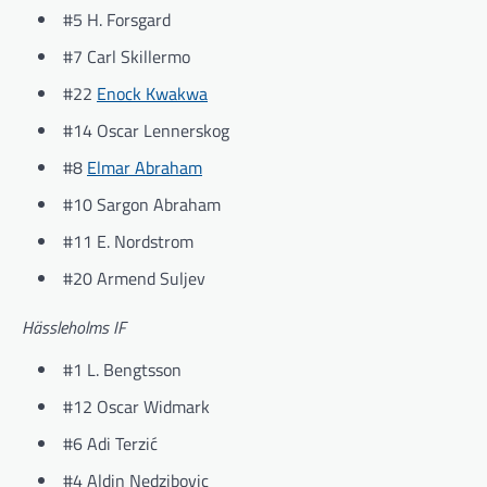
#5 H. Forsgard
#7 Carl Skillermo
#22
Enock Kwakwa
#14 Oscar Lennerskog
#8
Elmar Abraham
#10 Sargon Abraham
#11 E. Nordstrom
#20 Armend Suljev
Hässleholms IF
#1 L. Bengtsson
#12 Oscar Widmark
#6 Adi Terzić
#4 Aldin Nedzibovic