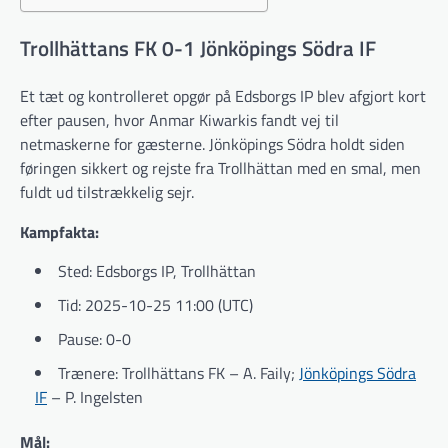
Trollhättans FK 0-1 Jönköpings Södra IF
Et tæt og kontrolleret opgør på Edsborgs IP blev afgjort kort
efter pausen, hvor Anmar Kiwarkis fandt vej til
netmaskerne for gæsterne. Jönköpings Södra holdt siden
føringen sikkert og rejste fra Trollhättan med en smal, men
fuldt ud tilstrækkelig sejr.
Kampfakta:
Sted: Edsborgs IP, Trollhättan
Tid: 2025-10-25 11:00 (UTC)
Pause: 0-0
Trænere: Trollhättans FK – A. Faily;
Jönköpings Södra
IF
– P. Ingelsten
Mål: