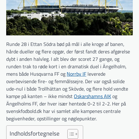
Runde 28 i Ettan Södra bød på mål i alle kroge af banen,
hårde dueller og flere opgør, der først fandt deres afgørelse
dybt i anden halvleg. I alt blev der scoret 27 gange, og
runden trak to røde kort i en dramatisk duel i Ängelholm,
mens både Husqvarna FF og
Norrby IF
leverede
overbevisende fire- og femmålssejre. Der var også solide
ude-nul i både Trollhättan og Skövde, og flere hold vendte
kampe på kanten – ikke mindst
Oskarshamns AIK
og
Ängelholms FF, der hver især hentede 0-2 til 2-2. Her på
svenskfodbold.dk har vi samlet alle kampenes centrale
begivenheder, opstillinger og nøglepunkter.
Indholdsfortegnelse