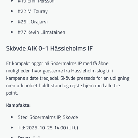
#19 Emil Persson
#22 M. Touray
#26 I. Orajarvi
#77 Kevin Liimatainen
Skövde AIK 0-1 Hässleholms IF
Et kompakt opgør på Södermalms IP med få åbne
muligheder, hvor gæsterne fra Hässleholm slog til i
kampens sidste tredjedel. Skövde pressede for en udligning,
men udeholdet holdt stand og rejste hjem med alle tre
point.
Kampfakta:
Sted: Södermalms IP, Skövde
Tid: 2025-10-25 14:00 (UTC)