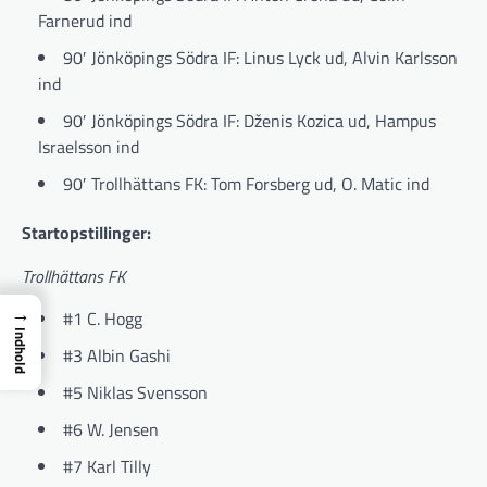
Farnerud ind
90′ Jönköpings Södra IF: Linus Lyck ud, Alvin Karlsson
ind
90′ Jönköpings Södra IF: Dženis Kozica ud, Hampus
Israelsson ind
90′ Trollhättans FK: Tom Forsberg ud, O. Matic ind
Startopstillinger:
Trollhättans FK
→
#1 C. Hogg
Indhold
#3 Albin Gashi
#5 Niklas Svensson
#6 W. Jensen
#7 Karl Tilly