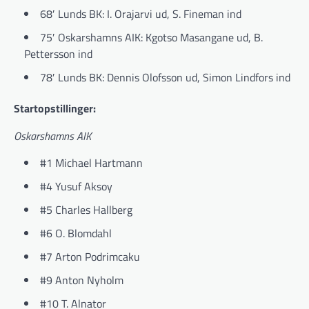
68′ Lunds BK: I. Orajarvi ud, S. Fineman ind
75′ Oskarshamns AIK: Kgotso Masangane ud, B.
Pettersson ind
78′ Lunds BK: Dennis Olofsson ud, Simon Lindfors ind
Startopstillinger:
Oskarshamns AIK
#1 Michael Hartmann
#4 Yusuf Aksoy
#5 Charles Hallberg
#6 O. Blomdahl
#7 Arton Podrimcaku
#9 Anton Nyholm
#10 T. Alnator