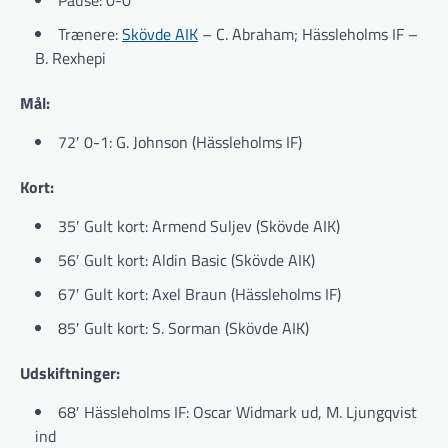
Pause: 0-0
Trænere:
Skövde AIK
– C. Abraham; Hässleholms IF –
B. Rexhepi
Mål:
72′ 0-1: G. Johnson (Hässleholms IF)
Kort:
35′ Gult kort: Armend Suljev (Skövde AIK)
56′ Gult kort: Aldin Basic (Skövde AIK)
67′ Gult kort: Axel Braun (Hässleholms IF)
85′ Gult kort: S. Sorman (Skövde AIK)
Udskiftninger:
68′ Hässleholms IF: Oscar Widmark ud, M. Ljungqvist
ind