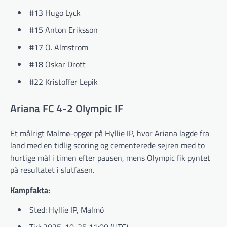
#13 Hugo Lyck
#15 Anton Eriksson
#17 O. Almstrom
#18 Oskar Drott
#22 Kristoffer Lepik
Ariana FC 4-2 Olympic IF
Et målrigt Malmø-opgør på Hyllie IP, hvor Ariana lagde fra
land med en tidlig scoring og cementerede sejren med to
hurtige mål i timen efter pausen, mens Olympic fik pyntet
på resultatet i slutfasen.
Kampfakta:
Sted: Hyllie IP, Malmö
Tid: 2025-10-25 11:00 (UTC)