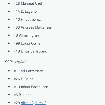
#23 Mehmet Uzel
#14 D. Lagerlof
#10 Filip Ambrož
#33 Andreas Mortensen
#8 Vilmer Tyren
#99 Lukas Corner
#18 Linus Carlstrand
FC Rosengård
#1 Carl Pettersson
#26 P. Balde
#19 Johan Backaliden
#5 B. Llana
#28
Alfred Ajdarević