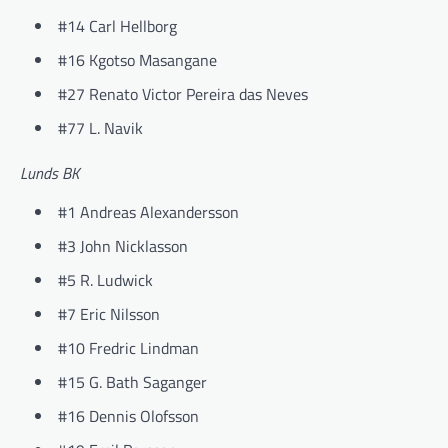
#14 Carl Hellborg
#16 Kgotso Masangane
#27 Renato Victor Pereira das Neves
#77 L. Navik
Lunds BK
#1 Andreas Alexandersson
#3 John Nicklasson
#5 R. Ludwick
#7 Eric Nilsson
#10 Fredric Lindman
#15 G. Bath Saganger
#16 Dennis Olofsson