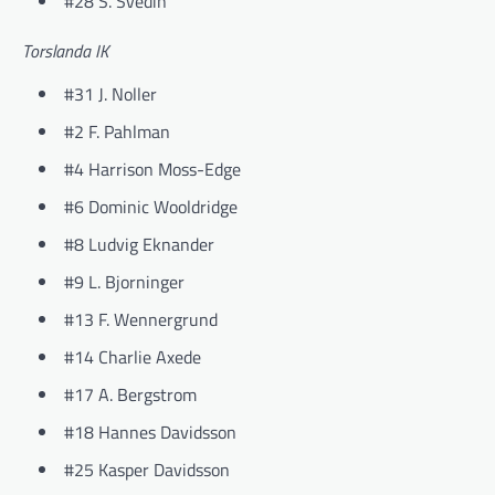
#28 S. Svedin
Torslanda IK
#31 J. Noller
#2 F. Pahlman
#4 Harrison Moss-Edge
#6 Dominic Wooldridge
#8 Ludvig Eknander
#9 L. Bjorninger
#13 F. Wennergrund
#14 Charlie Axede
#17 A. Bergstrom
#18 Hannes Davidsson
#25 Kasper Davidsson