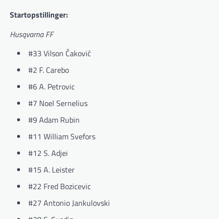
Startopstillinger:
Husqvarna FF
#33 Vilson Čaković
#2 F. Carebo
#6 A. Petrovic
#7 Noel Sernelius
#9 Adam Rubin
#11 William Svefors
#12 S. Adjei
#15 A. Leister
#22 Fred Bozicevic
#27 Antonio Jankulovski