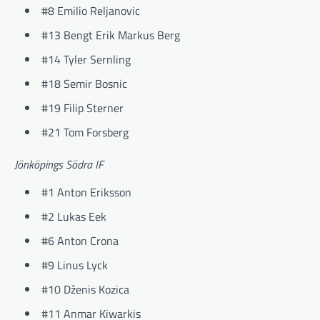
#8 Emilio Reljanovic
#13 Bengt Erik Markus Berg
#14 Tyler Sernling
#18 Semir Bosnic
#19 Filip Sterner
#21 Tom Forsberg
Jönköpings Södra IF
#1 Anton Eriksson
#2 Lukas Eek
#6 Anton Crona
#9 Linus Lyck
#10 Dženis Kozica
#11 Anmar Kiwarkis