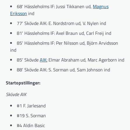
68′ Hässleholms IF: Jussi Tikkanen ud,
Magnus
Eriksson
ind
77′ Skövde AIK: E. Nordstrom ud, V. Nylen ind
81′ Hässleholms IF: Axel Braun ud, Carl Freij ind
85′ Hässleholms IF: Per Nilsson ud, Björn Arvidsson
ind
85′ Skövde
AIK:
Elmar Abraham ud, Marc Agerborn ind
88′ Skövde AIK: S. Sorman ud, Sam Johnson ind
Startopstillinger:
Skövde AIK
#1 F. Jarlesand
#19 S. Sorman
#4 Aldin Basic