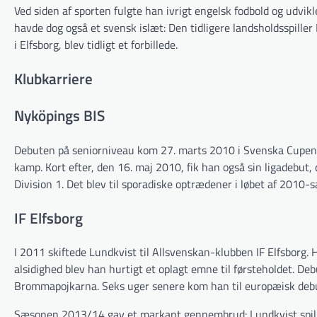
Ved siden af sporten fulgte han ivrigt engelsk fodbold og udvik
havde dog også et svensk islæt: Den tidligere landsholdsspiller
i Elfsborg, blev tidligt et forbillede.
Klubkarriere
Nyköpings BIS
Debuten på seniorniveau kom 27. marts 2010 i Svenska Cupen m
kamp. Kort efter, den 16. maj 2010, fik han også sin ligadebu
Division 1. Det blev til sporadiske optrædener i løbet af 2010-
IF Elfsborg
I 2011 skiftede Lundkvist til Allsvenskan-klubben IF Elfsborg. 
alsidighed blev han hurtigt et oplagt emne til førsteholdet. 
Brommapojkarna. Seks uger senere kom han til europæisk deb
Sæsonen 2013/14 gav et markant gennembrud: Lundkvist spillede