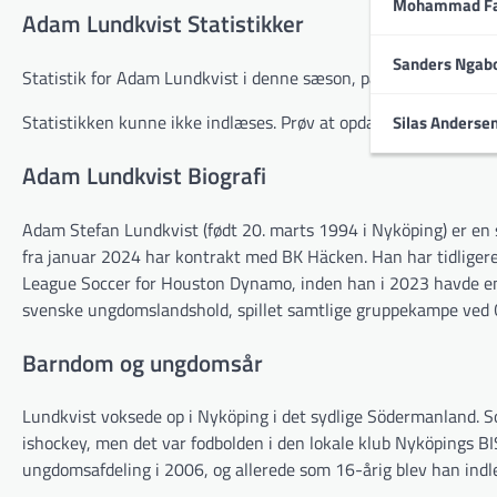
Mohammad Fa
Adam Lundkvist Statistikker
Sanders Ngab
Statistik for Adam Lundkvist i denne sæson, på tværs af alle t
Statistikken kunne ikke indlæses. Prøv at opdatere siden.
Silas Anderse
Adam Lundkvist Biografi
Adam Stefan Lundkvist (født 20. marts 1994 i Nyköping) er en 
fra januar 2024 har kontrakt med BK Häcken. Han har tidlige
League Soccer for Houston Dynamo, inden han i 2023 havde en k
svenske ungdomslandshold, spillet samtlige gruppekampe ved O
Barndom og ungdomsår
Lundkvist voksede op i Nyköping i det sydlige Södermanland. S
ishockey, men det var fodbolden i den lokale klub Nyköpings BI
ungdomsafdeling i 2006, og allerede som 16-årig blev han indl