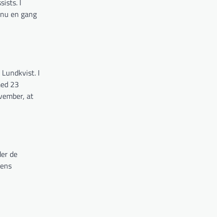
ists. I
ndnu en gang
Lundkvist. I
med 23
ovember, at
der de
pens