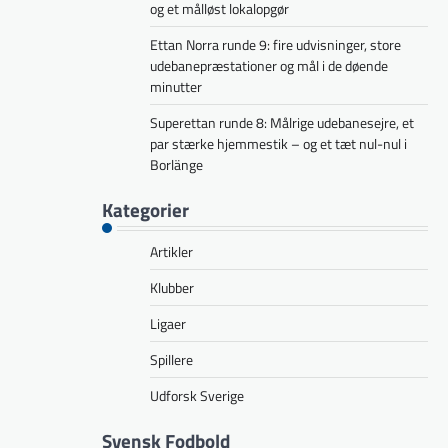
og et målløst lokalopgør
Ettan Norra runde 9: fire udvisninger, store
udebanepræstationer og mål i de døende
minutter
Superettan runde 8: Målrige udebanesejre, et
par stærke hjemmestik – og et tæt nul-nul i
Borlänge
Kategorier
Artikler
Klubber
Ligaer
Spillere
Udforsk Sverige
Svensk Fodbold