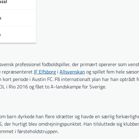
zal
o
urneringer:
n
svensk professionel fodboldspiller, der primært opererer som vens
re repræsenteret
IF Elfsborg
i
Allsvenskan
og spillet fem hele sæson
ort periode i Austin FC. På internationalt plan har han optrådt f
L i Rio 2016 og fået to A-landskampe for Sverige.
om barn dyrkede han flere idrætter og havde en særlig forkærligh
S, der hurtigt blev omdrejningspunktet. Han tilsluttede sig klubbe
emmet i førsteholdstruppen.