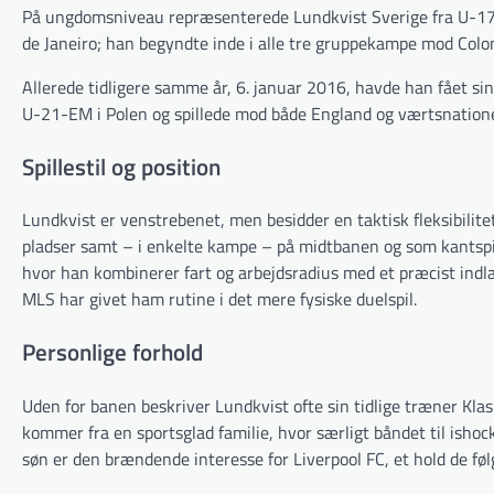
På ungdomsniveau repræsenterede Lundkvist Sverige fra U-17 til
de Janeiro; han begyndte inde i alle tre gruppekampe mod Colom
Allerede tidligere samme år, 6. januar 2016, havde han fået s
U-21-EM i Polen og spillede mod både England og værtsnationen 
Spillestil og position
Lundkvist er venstrebenet, men besidder en taktisk fleksibilit
pladser samt – i enkelte kampe – på midtbanen og som kantspil
hvor han kombinerer fart og arbejdsradius med et præcist indlæ
MLS har givet ham rutine i det mere fysiske duelspil.
Personlige forhold
Uden for banen beskriver Lundkvist ofte sin tidlige træner Klas
kommer fra en sportsglad familie, hvor særligt båndet til isho
søn er den brændende interesse for Liverpool FC, et hold de følge