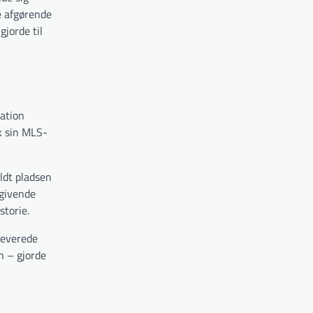
ve afgørende
jorde til
cation
k sin MLS-
ldt pladsen
lgivende
storie.
leverede
n – gjorde