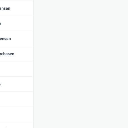
iansen
n
tensen
ychosen
n