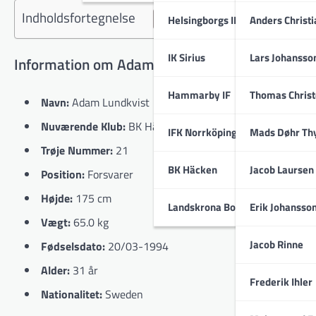
Indholdsfortegnelse
Helsingborgs IF
Anders Christ
IK Sirius
Lars Johansso
Information om Adam Lundkvist
Hammarby IF
Thomas Chris
Navn:
Adam Lundkvist
Nuværende Klub:
BK Häcken
IFK Norrköping
Mads Døhr Th
Trøje Nummer:
21
BK Häcken
Jacob Laursen
Position:
Forsvarer
Højde:
175 cm
Landskrona BoIS
Erik Johansso
Vægt:
65.0 kg
Jacob Rinne
Fødselsdato:
20/03-1994
Alder:
31 år
Frederik Ihler
Nationalitet:
Sweden