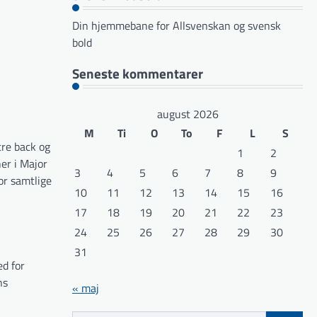
Din hjemmebane for Allsvenskan og svensk
bold
Seneste kommentarer
august 2026
M
Ti
O
To
F
L
S
tre back og
1
2
er i Major
3
4
5
6
7
8
9
or samtlige
10
11
12
13
14
15
16
17
18
19
20
21
22
23
24
25
26
27
28
29
30
31
ed for
ns
« maj