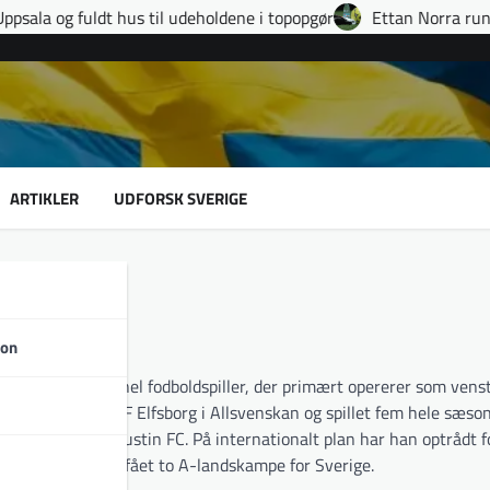
 til udeholdene i topopgør
Ettan Norra runde 9: fire udvisnin
ARTIKLER
UDFORSK SVERIGE
son
svensk professionel fodboldspiller, der primært opererer som vens
repræsenteret IF Elfsborg i Allsvenskan og spillet fem hele sæson
ort periode i Austin FC. På internationalt plan har han optrådt f
L i Rio 2016 og fået to A-landskampe for Sverige.