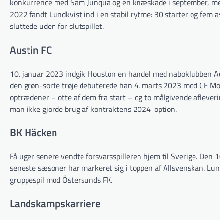
konkurrence med Sam Junqua og en knæskade i september, men 
2022 fandt Lundkvist ind i en stabil rytme: 30 starter og fem 
sluttede uden for slutspillet.
Austin FC
10. januar 2023 indgik Houston en handel med naboklubben Aust
den grøn-sorte trøje debuterede han 4. marts 2023 mod CF Mon
optrædener – otte af dem fra start – og to mål­givende aflever
man ikke gjorde brug af kontraktens 2024-option.
BK Häcken
Få uger senere vendte forsvarsspilleren hjem til Sverige. Den
seneste sæsoner har markeret sig i toppen af Allsvenskan. Lun
gruppespil mod Östersunds FK.
Landskampskarriere