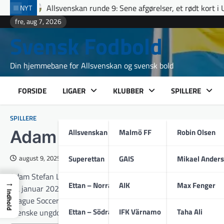
Skip
enskan runde 9: Sene afgørelser, et rødt kort i Uppsala og fuldt hus
NYT
to
fre, aug 7, 2026
content
Svensk Fodbold
Din hjemmebane for Allsvenskan og svensk bold
FORSIDE
LIGAER
KLUBBER
SPILLERE
SPILLERE
Allsvenskan
Malmö FF
Robin Olsen
Adam Lundkvist
Superettan
GAIS
Mikael Ander
august 9, 2025
Adam Stefan Lundkvist (født 20. marts 1994 i Nyköping) er en 
→
Ettan – Norra
AIK
Max Fenger
fra januar 2024 har kontrakt med BK Häcken. Han har tidligere 
Indhold
League Soccer for Houston Dynamo, inden han i 2023 havde en k
Ettan – Södra
IFK Värnamo
Taha Ali
svenske ungdomslandshold, spillet samtlige gruppekampe ved O