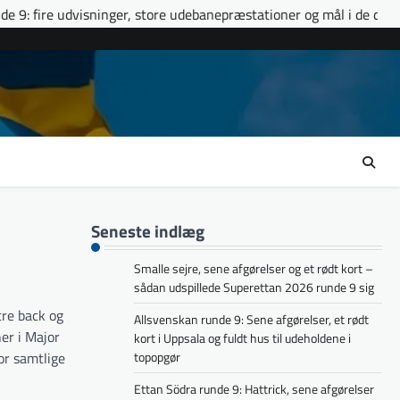
ger, store udebanepræstationer og mål i de døende minutter
E
Seneste indlæg
Smalle sejre, sene afgørelser og et rødt kort –
sådan udspillede Superettan 2026 runde 9 sig
tre back og
Allsvenskan runde 9: Sene afgørelser, et rødt
er i Major
kort i Uppsala og fuldt hus til udeholdene i
or samtlige
topopgør
Ettan Södra runde 9: Hattrick, sene afgørelser