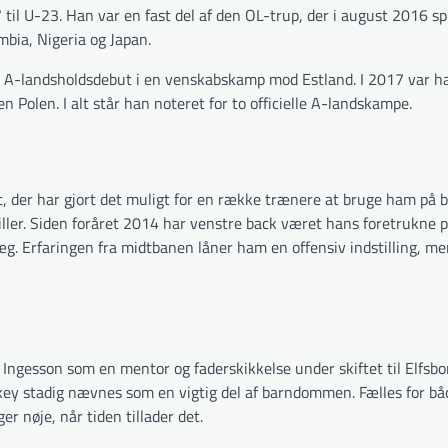
 U-23. Han var en fast del af den OL-trup, der i august 2016 spi
bia, Nigeria og Japan.
in A-landsholdsdebut i en venskabskamp mod Estland. I 2017 var h
Polen. I alt står han noteret for to officielle A-landskampe.
et, der har gjort det muligt for en række trænere at bruge ham på 
ler. Siden foråret 2014 har venstre back været hans foretrukne p
g. Erfaringen fra midtbanen låner ham en offensiv indstilling, me
 Ingesson som en mentor og faderskikkelse under skiftet til Elfsbo
ckey stadig nævnes som en vigtig del af barndommen. Fælles for bå
r nøje, når tiden tillader det.