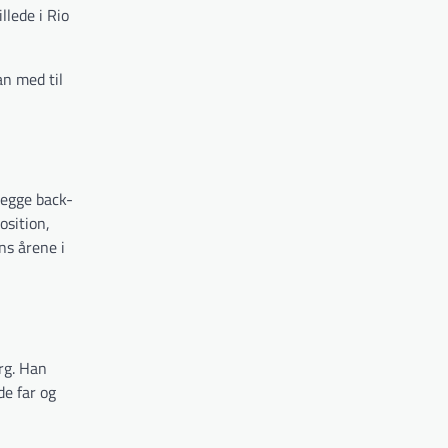
llede i Rio
an med til
begge back-
osition,
ns årene i
rg. Han
de far og