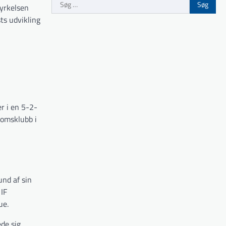
Søg
dyrkelsen
efter:
ts udvikling
r i en 5-2-
omsklubb i
und af sin
 IF
ue.
de sig