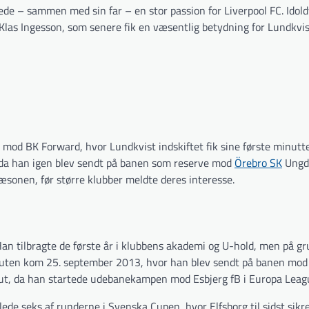
lede – sammen med sin far – en stor passion for Liverpool FC. Idol
 Klas Ingesson, som senere fik en væsentlig betydning for Lundkvis
od BK Forward, hvor Lundkvist indskiftet fik sine første minutte
t, da han igen blev sendt på banen som reserve mod
Örebro SK
Ungd
sæsonen, før større klubber meldte deres interesse.
Han tilbragte de første år i klubbens akademi og U-hold, men på gr
Debuten kom 25. september 2013, hvor han blev sendt på banen mod
ut, da han startede udebanekampen mod Esbjerg fB i Europa Leag
 seks af runderne i Svenska Cupen, hvor Elfsborg til sidst sikre