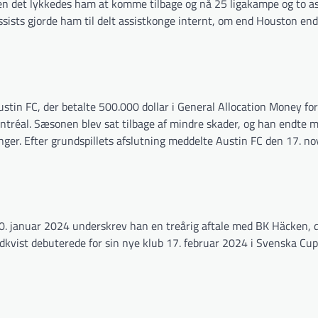
det lykkedes ham at komme tilbage og nå 25 ligakampe og to ass
assists gjorde ham til delt assistkonge internt, om end Houston e
in FC, der betalte 500.000 dollar i General Allocation Money for 
tréal. Sæsonen blev sat tilbage af mindre skader, og han endte 
inger. Efter grundspillets afslutning meddelte Austin FC den 17. n
 10. januar 2024 underskrev han en treårig aftale med BK Häcken, 
dkvist debuterede for sin nye klub 17. februar 2024 i Svenska Cu