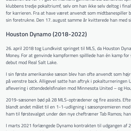
klubbens tredje pokaltriumf, selv om han ikke selv deltog i fina
for karrieren. Fra at have været anvendt som midtbanespiller bl
sin foretrukne. Den 17. august samme år kvitterede han med si
Houston Dynamo (2018-2022)
26. april 2018 tog Lundkvist springet til MLS, da Houston Dyna
Money. For at genvinde kampformen spilllede han én kamp for 
debut mod Real Salt Lake.
I sin første amerikanske sæson blev han ofte anvendt som højr
på venstre back. Alligevel satte han aftryk i pokalturneringe
aflevering i ottendedelsfinalen mod Minnesota United – og Hous
2019-sæsonen bød på 28 MLS-optrædener og fire assists. Efter 
blandt andet målet til en 1-1-udligning i sæsonpremieren mo
ham til førstevalget under den nye cheftræner Tab Ramos; han
I marts 2021 forlængede Dynamo kontrakten til udgangen af 2