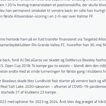
len. I 2014 foretog trænerstaben et positionsskifte, der skulle bli
ev han permanent omskolet til venstre back; en rolle han hurtigt g
n første Allsvenskan-scoring i en 2-0-sejr over Kalmar FF.
mo hentede ham på en fuld transfer finansieret via Targeted Allo
samarbejdsklubben Rio Grande Valley FC, hvorefter han 30. maj fi
e back, fordi AJ DeLaGarza var skadet og DaMarcus Beasley fastho
n U.S. Open Cup 2018: To kampe gav to assists – blandt dem den må
ton endte med at vinde turneringen for første gang i klubbens hi
Beasleys skade blev Lundkvist fast starter på venstre back og af
d Real Salt Lake. 2020-sæsonen – afkortet af COVID-19-pandemie
 startede 21 af klubbens 23 kampe.
022 med optioner for 2023 og 2024. Året blev dog præget af hård