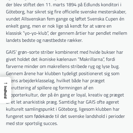
der blev stiftet den 11. marts 1894 på Edlunds konditori i
Göteborg, har sikret sig fire officielle svenske mesterskaber,
vundet Allsvenskan fem gange og løftet Svenska Cupen én
enkelt gang, men er nok lige så kendt for at være en
klassisk ”yo-yo-klub”, der gennem årtier har pendlet mellem
landets bedste og næstbedste rækker.
GAIS’ grøn-sorte striber kombineret med hvide bukser har
givet holdet det ikoniske kælenavn ”Makrillarna”, fordi
farverne minder om makrellens stribede ryg og lyse bug.
Gennem årene har klubben tydeligt positioneret sig som
byens arbejderklasselag, hvilket både har præget
→
rekruttering af spillere og formningen af en
Indhold
supporterkultur, der på én gang er loyal, kreativ og præget
af et let anarkistisk præg. Samtidig har GAIS ofte ageret
kulturelt samlingspunkt i Göteborg, ligesom klubben har
fungeret som fødekæde til det svenske landshold i perioder
med stor sportslig succes.