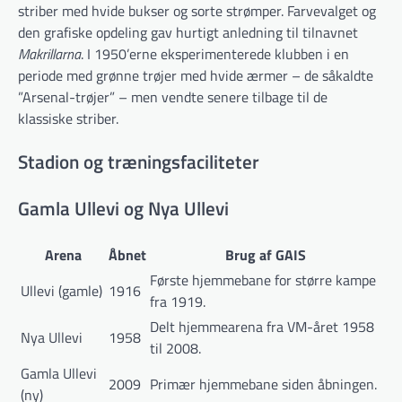
striber med hvide bukser og sorte strømper. Farvevalget og
den grafiske opdeling gav hurtigt anledning til tilnavnet
Makrillarna
. I 1950’erne eksperimenterede klubben i en
periode med grønne trøjer med hvide ærmer – de såkaldte
”Arsenal-trøjer” – men vendte senere tilbage til de
klassiske striber.
Stadion og træningsfaciliteter
Gamla Ullevi og Nya Ullevi
Arena
Åbnet
Brug af GAIS
Første hjemmebane for større kampe
Ullevi (gamle)
1916
fra 1919.
Delt hjemmearena fra VM-året 1958
Nya Ullevi
1958
til 2008.
Gamla Ullevi
2009
Primær hjemmebane siden åbningen.
(ny)