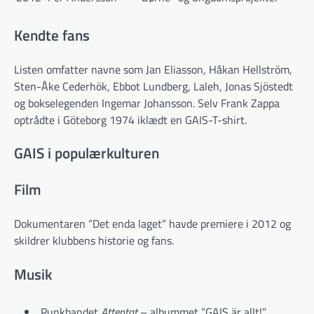
Kendte fans
Listen omfatter navne som Jan Eliasson, Håkan Hellström,
Sten-Åke Cederhök, Ebbot Lundberg, Laleh, Jonas Sjöstedt
og bokselegenden Ingemar Johansson. Selv Frank Zappa
optrådte i Göteborg 1974 iklædt en GAIS-T-shirt.
GAIS i populærkulturen
Film
Dokumentaren ”Det enda laget” havde premiere i 2012 og
skildrer klubbens historie og fans.
Musik
Punkbandet
Attentat
– albummet ”GAIS är allt!”.