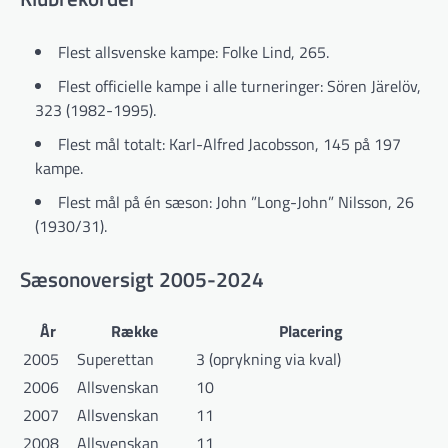
Flest allsvenske kampe: Folke Lind, 265.
Flest officielle kampe i alle turneringer: Sören Järelöv,
323 (1982-1995).
Flest mål totalt: Karl-Alfred Jacobsson, 145 på 197
kampe.
Flest mål på én sæson: John ”Long-John” Nilsson, 26
(1930/31).
Sæsonoversigt 2005-2024
År
Række
Placering
2005
Superettan
3 (oprykning via kval)
2006
Allsvenskan
10
2007
Allsvenskan
11
2008
Allsvenskan
11