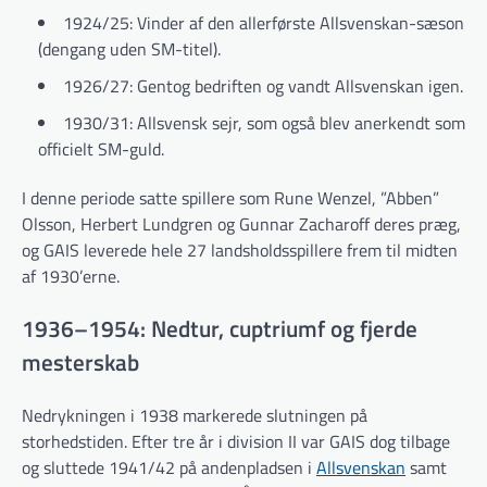
1924/25: Vinder af den allerførste Allsvenskan-sæson
(dengang uden SM-titel).
1926/27: Gentog bedriften og vandt Allsvenskan igen.
1930/31: Allsvensk sejr, som også blev anerkendt som
officielt SM-guld.
I denne periode satte spillere som Rune Wenzel, ”Abben”
Olsson, Herbert Lundgren og Gunnar Zacharoff deres præg,
og GAIS leverede hele 27 landsholdsspillere frem til midten
af 1930’erne.
1936–1954: Nedtur, cuptriumf og fjerde
mesterskab
Nedrykningen i 1938 markerede slutningen på
storhedstiden. Efter tre år i division II var GAIS dog tilbage
og sluttede 1941/42 på andenpladsen i
Allsvenskan
samt