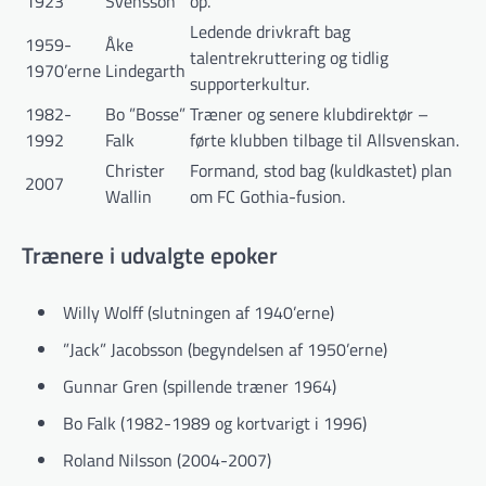
1923
Svensson
op.
Ledende drivkraft bag
1959-
Åke
talentrekruttering og tidlig
1970’erne
Lindegarth
supporterkultur.
1982-
Bo ”Bosse”
Træner og senere klubdirektør –
1992
Falk
førte klubben tilbage til Allsvenskan.
Christer
Formand, stod bag (kuldkastet) plan
2007
Wallin
om FC Gothia-fusion.
Trænere i udvalgte epoker
Willy Wolff (slutningen af 1940’erne)
”Jack” Jacobsson (begyndelsen af 1950’erne)
Gunnar Gren (spillende træner 1964)
Bo Falk (1982-1989 og kortvarigt i 1996)
Roland Nilsson (2004-2007)