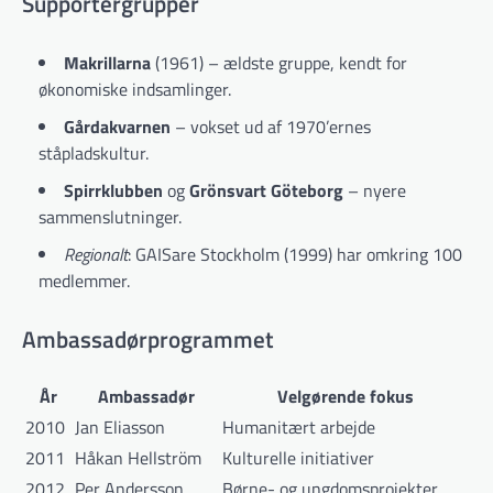
Supportergrupper
Makrillarna
(1961) – ældste gruppe, kendt for
økonomiske indsamlinger.
Gårdakvarnen
– vokset ud af 1970’ernes
ståpladskultur.
Spirrklubben
og
Grönsvart Göteborg
– nyere
sammenslutninger.
Regionalt
: GAISare Stockholm (1999) har omkring 100
medlemmer.
Ambassadørprogrammet
År
Ambassadør
Velgørende fokus
2010
Jan Eliasson
Humanitært arbejde
2011
Håkan Hellström
Kulturelle initiativer
2012
Per Andersson
Børne- og ungdomsprojekter