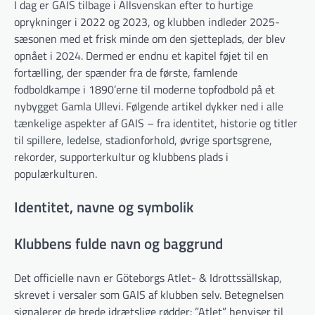
I dag er GAIS tilbage i Allsvenskan efter to hurtige
oprykninger i 2022 og 2023, og klubben indleder 2025-
sæsonen med et frisk minde om den sjetteplads, der blev
opnået i 2024. Dermed er endnu et kapitel føjet til en
fortælling, der spænder fra de første, famlende
fodboldkampe i 1890’erne til moderne topfodbold på et
nybygget Gamla Ullevi. Følgende artikel dykker ned i alle
tænkelige aspekter af GAIS – fra identitet, historie og titler
til spillere, ledelse, stadionforhold, øvrige sportsgrene,
rekorder, supporterkultur og klubbens plads i
populærkulturen.
Identitet, navne og symbolik
Klubbens fulde navn og baggrund
Det officielle navn er Göteborgs Atlet- & Idrottssällskap,
skrevet i versaler som GAIS af klubben selv. Betegnelsen
signalerer de brede idrætslige rødder: ”Atlet” henviser til