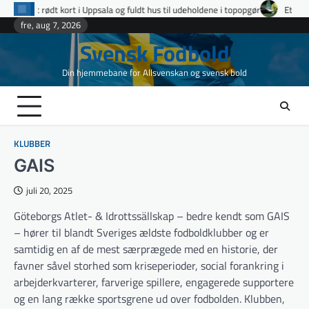
Skip
ppsala og fuldt hus til udeholdene i topopgør
Ettan Norra runde 9: fire ud
to
fre, aug 7, 2026
content
Svensk Fodbold
Din hjemmebane for Allsvenskan og svensk bold
KLUBBER
GAIS
juli 20, 2025
Göteborgs Atlet- & Idrottssällskap – bedre kendt som GAIS
– hører til blandt Sveriges ældste fodboldklubber og er
samtidig en af de mest særprægede med en historie, der
favner såvel storhed som kriseperioder, social forankring i
arbejderkvarterer, farverige spillere, engagerede supportere
og en lang række sportsgrene ud over fodbolden. Klubben,