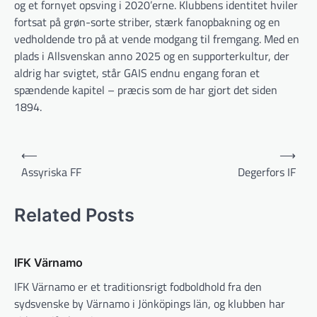
og et fornyet opsving i 2020’erne. Klubbens identitet hviler
fortsat på grøn-sorte striber, stærk fanopbakning og en
vedholdende tro på at vende modgang til fremgang. Med en
plads i Allsvenskan anno 2025 og en supporterkultur, der
aldrig har svigtet, står GAIS endnu engang foran et
spændende kapitel – præcis som de har gjort det siden
1894.
Indlægsnavigation
⟵
⟶
Assyriska FF
Degerfors IF
Related Posts
IFK Värnamo
IFK Värnamo er et traditionsrigt fodboldhold fra den
sydsvenske by Värnamo i Jönköpings län, og klubben har