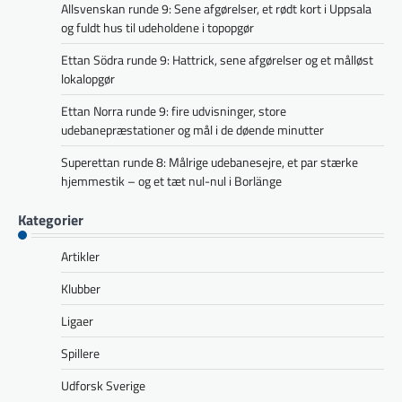
Allsvenskan runde 9: Sene afgørelser, et rødt kort i Uppsala
og fuldt hus til udeholdene i topopgør
Ettan Södra runde 9: Hattrick, sene afgørelser og et målløst
lokalopgør
Ettan Norra runde 9: fire udvisninger, store
udebanepræstationer og mål i de døende minutter
Superettan runde 8: Målrige udebanesejre, et par stærke
hjemmestik – og et tæt nul-nul i Borlänge
Kategorier
Artikler
Klubber
Ligaer
Spillere
Udforsk Sverige