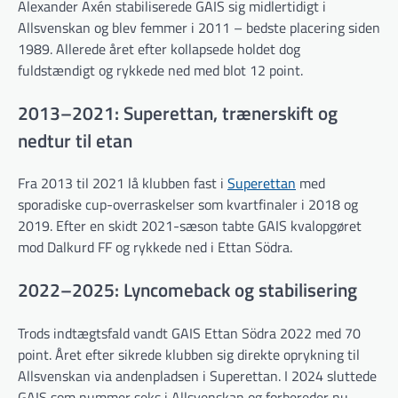
Alexander Axén stabiliserede GAIS sig midlertidigt i
Allsvenskan og blev femmer i 2011 – bedste placering siden
1989. Allerede året efter kollapsede holdet dog
fuldstændigt og rykkede ned med blot 12 point.
2013–2021: Superettan, trænerskift og
nedtur til etan
Fra 2013 til 2021 lå klubben fast i
Superettan
med
sporadiske cup-overraskelser som kvartfinaler i 2018 og
2019. Efter en skidt 2021-sæson tabte GAIS kvalopgøret
mod Dalkurd FF og rykkede ned i Ettan Södra.
2022–2025: Lyncomeback og stabilisering
Trods indtægtsfald vandt GAIS Ettan Södra 2022 med 70
point. Året efter sikrede klubben sig direkte oprykning til
Allsvenskan via andenpladsen i Superettan. I 2024 sluttede
GAIS som nummer seks i Allsvenskan og forbereder nu