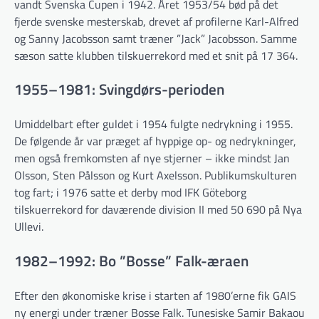
vandt Svenska Cupen i 1942. Året 1953/54 bød på det
fjerde svenske mesterskab, drevet af profilerne Karl-Alfred
og Sanny Jacobsson samt træner ”Jack” Jacobsson. Samme
sæson satte klubben tilskuerrekord med et snit på 17 364.
1955–1981: Svingdørs-perioden
Umiddelbart efter guldet i 1954 fulgte nedrykning i 1955.
De følgende år var præget af hyppige op- og nedrykninger,
men også fremkomsten af nye stjerner – ikke mindst Jan
Olsson, Sten Pålsson og Kurt Axelsson. Publikumskulturen
tog fart; i 1976 satte et derby mod IFK Göteborg
tilskuerrekord for daværende division II med 50 690 på Nya
Ullevi.
1982–1992: Bo ”Bosse” Falk-æraen
Efter den økonomiske krise i starten af 1980’erne fik GAIS
ny energi under træner Bosse Falk. Tunesiske Samir Bakaou