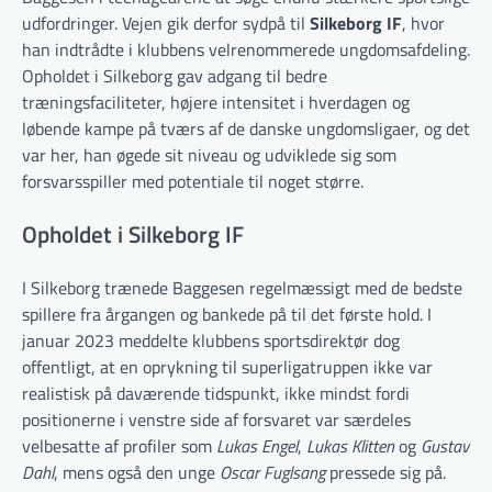
udfordringer. Vejen gik derfor sydpå til
Silkeborg IF
, hvor
han indtrådte i klubbens velrenommerede ungdomsafdeling.
Opholdet i Silkeborg gav adgang til bedre
træningsfaciliteter, højere intensitet i hverdagen og
løbende kampe på tværs af de danske ungdomsligaer, og det
var her, han øgede sit niveau og udviklede sig som
forsvarsspiller med potentiale til noget større.
Opholdet i Silkeborg IF
I Silkeborg trænede Baggesen regelmæssigt med de bedste
spillere fra årgangen og bankede på til det første hold. I
januar 2023 meddelte klubbens sportsdirektør dog
offentligt, at en oprykning til superligatruppen ikke var
realistisk på daværende tidspunkt, ikke mindst fordi
positionerne i venstre side af forsvaret var særdeles
velbesatte af profiler som
Lukas Engel
,
Lukas Klitten
og
Gustav
Dahl
, mens også den unge
Oscar Fuglsang
pressede sig på.