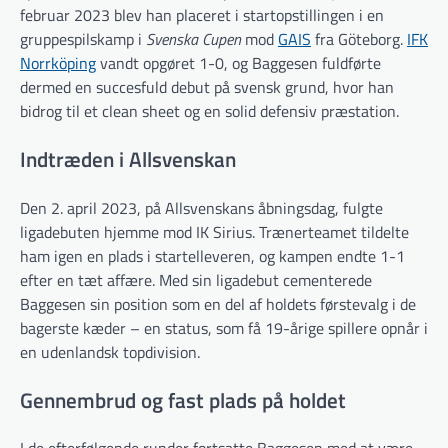
februar 2023 blev han placeret i startopstillingen i en
gruppe­spilskamp i
Svenska Cupen
mod
GAIS
fra Göteborg.
IFK
Norrköping
vandt opgøret 1-0, og Baggesen fuldførte
dermed en succesfuld debut på svensk grund, hvor han
bidrog til et clean sheet og en solid defensiv præstation.
Indtræden i Allsvenskan
Den 2. april 2023, på Allsvenskans åbningsdag, fulgte
ligadebuten hjemme mod IK Sirius. Trænerteamet tildelte
ham igen en plads i start­elleveren, og kampen endte 1-1
efter en tæt affære. Med sin ligadebut cementerede
Baggesen sin position som en del af holdets førstevalg i de
bagerste kæder – en status, som få 19-årige spillere opnår i
en udenlandsk topdivision.
Gennembrud og fast plads på holdet