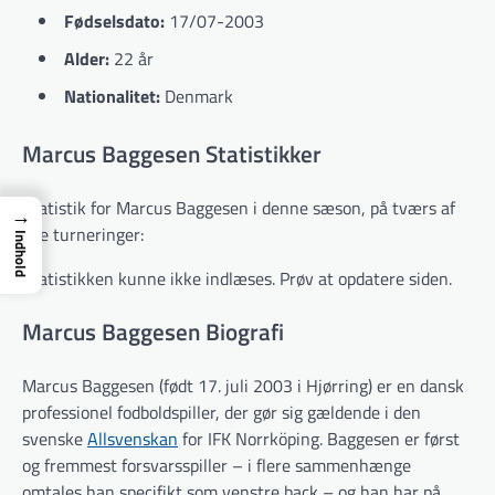
Fødselsdato:
17/07-2003
Alder:
22 år
Nationalitet:
Denmark
Marcus Baggesen Statistikker
Statistik for Marcus Baggesen i denne sæson, på tværs af
→
alle turneringer:
Indhold
Statistikken kunne ikke indlæses. Prøv at opdatere siden.
Marcus Baggesen Biografi
Marcus Baggesen (født 17. juli 2003 i Hjørring) er en dansk
professionel fodboldspiller, der gør sig gældende i den
svenske
Allsvenskan
for IFK Norrköping. Baggesen er først
og fremmest forsvarsspiller – i flere sammenhænge
omtales han specifikt som venstre back – og han har på