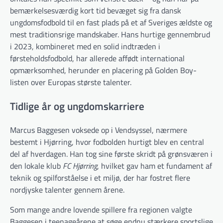
bemærkelsesværdig kort tid bevæget sig fra dansk
ungdomsfodbold til en fast plads på et af Sveriges ældste og
mest traditionsrige mandskaber. Hans hurtige gennembrud
i 2023, kombineret med en solid indtræden i
førsteholdsfodbold, har allerede affødt international
opmærksomhed, herunder en placering på Golden Boy-
listen over Europas største talenter.
Tidlige år og ungdomskarriere
Marcus Baggesen voksede op i Vendsyssel, nærmere
bestemt i Hjørring, hvor fodbolden hurtigt blev en central
del af hverdagen. Han tog sine første skridt på grønsværen i
den lokale klub
FC Hjørring
, hvilket gav ham et fundament af
teknik og spilforståelse i et miljø, der har fostret flere
nordjyske talenter gennem årene.
Som mange andre lovende spillere fra regionen valgte
Baggesen i teenageårene at søge endnu stærkere sportslige