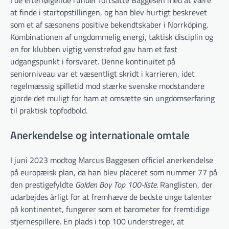
I de efterfølgende runder fortsatte Baggesen med at være
at finde i startopstillingen, og han blev hurtigt beskrevet
som et af sæsonens positive bekendtskaber i Norrköping.
Kombinationen af ungdommelig energi, taktisk disciplin og
en for klubben vigtig venstrefod gav ham et fast
udgangspunkt i forsvaret. Denne kontinuitet på
seniorniveau var et væsentligt skridt i karrieren, idet
regelmæssig spilletid mod stærke svenske modstandere
gjorde det muligt for ham at omsætte sin ungdomserfaring
til praktisk topfodbold.
Anerkendelse og internationale omtale
I juni 2023 modtog Marcus Baggesen officiel anerkendelse
på europæisk plan, da han blev placeret som nummer 77 på
den prestigefyldte
Golden Boy Top 100-liste
. Ranglisten, der
udarbejdes årligt for at fremhæve de bedste unge talenter
på kontinentet, fungerer som et barometer for fremtidige
stjernespillere. En plads i top 100 understreger, at