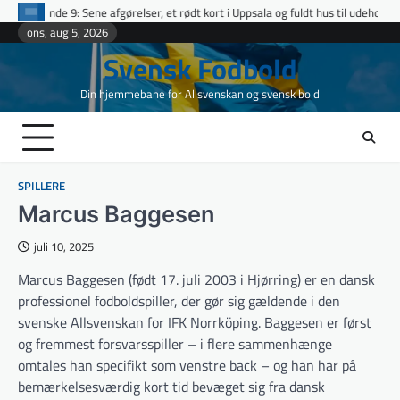
Skip
afgørelser, et rødt kort i Uppsala og fuldt hus til udeholdene i topopgør
Et
to
ons, aug 5, 2026
content
Svensk Fodbold
Din hjemmebane for Allsvenskan og svensk bold
SPILLERE
Marcus Baggesen
juli 10, 2025
Marcus Baggesen (født 17. juli 2003 i Hjørring) er en dansk
professionel fodboldspiller, der gør sig gældende i den
svenske Allsvenskan for IFK Norrköping. Baggesen er først
og fremmest forsvarsspiller – i flere sammenhænge
omtales han specifikt som venstre back – og han har på
bemærkelsesværdig kort tid bevæget sig fra dansk