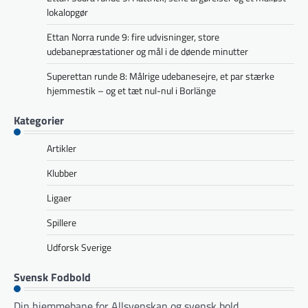
lokalopgør
Ettan Norra runde 9: fire udvisninger, store
udebanepræstationer og mål i de døende minutter
Superettan runde 8: Målrige udebanesejre, et par stærke
hjemmestik – og et tæt nul-nul i Borlänge
Kategorier
Artikler
Klubber
Ligaer
Spillere
Udforsk Sverige
Svensk Fodbold
Din hjemmebane for Allsvenskan og svensk bold