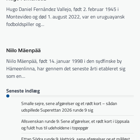
Hugo Daniel Fernández Vallejo, født 2. februar 1945 i
Montevideo og død 1. august 2022, var en uruguayansk
fodboldspiller og…
Niilo Mäenpää
Niilo Mäenpää, født 14. januar 1998 i den sydfinske by
Hämeenlinna, har gennem det seneste årti etableret sig
som en…
Seneste indlæg
Smalle sejre, sene afgørelser og et rødt kort – sådan
udspillede Superettan 2026 runde 9 sig
Allsvenskan runde 9: Sene afgørelser, et rødt kort i Uppsala
og fuldt hus til udeholdene i topopgør
Ettan Södra runde 9: Hattrick, sene afgørelser og et målløst