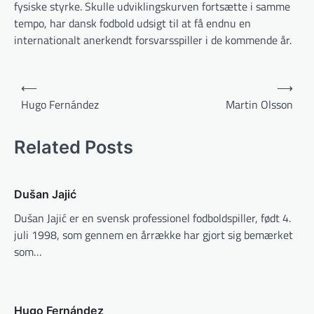
fysiske styrke. Skulle udviklingskurven fortsætte i samme
tempo, har dansk fodbold udsigt til at få endnu en
internationalt anerkendt forsvarsspiller i de kommende år.
Indlægsnavigation
⟵
⟶
Hugo Fernández
Martin Olsson
Related Posts
Dušan Jajić
Dušan Jajić er en svensk professionel fodboldspiller, født 4.
juli 1998, som gennem en årrække har gjort sig bemærket
som…
Hugo Fernández