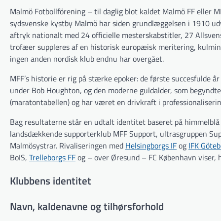
Malmö Fotbollförening – til daglig blot kaldet Malmö FF eller M
sydsvenske kystby Malmö har siden grundlæggelsen i 1910 udvik
aftryk nationalt med 24 officielle mesterskabstitler, 27 Allsv
trofæer suppleres af en historisk europæisk meritering, kulmi
ingen anden nordisk klub endnu har overgået.
MFF’s historie er rig på stærke epoker: de første succesfulde 
under Bob Houghton, og den moderne guldalder, som begyndte i
(maratontabellen) og har været en drivkraft i professionaliseri
Bag resultaterne står en udtalt identitet baseret på himmelblå
landsdækkende supporterklub MFF Support, ultrasgruppen Supr
Malmösystrar. Rivaliseringen med
Helsingborgs IF
og
IFK Göteb
BoIS,
Trelleborgs FF
og – over Øresund – FC København viser, hv
Klubbens identitet
Navn, kaldenavne og tilhørsforhold