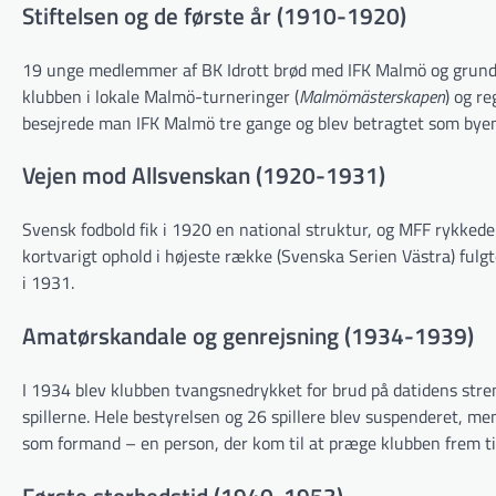
Stiftelsen og de første år (1910-1920)
19 unge medlemmer af BK Idrott brød med IFK Malmö og grundla
klubben i lokale Malmö-turneringer (
Malmömästerskapen
) og r
besejrede man IFK Malmö tre gange og blev betragtet som byen
Vejen mod Allsvenskan (1920-1931)
Svensk fodbold fik i 1920 en national struktur, og MFF rykkede 
kortvarigt ophold i højeste række (Svenska Serien Västra) fulg
i 1931.
Amatørskandale og genrejsning (1934-1939)
I 1934 blev klubben tvangsnedrykket for brud på datidens st
spillerne. Hele bestyrelsen og 26 spillere blev suspenderet, m
som formand – en person, der kom til at præge klubben frem ti
Første storhedstid (1940-1953)