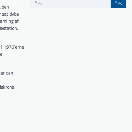
Søg
a den
efter:
r sat dybe
samling af
æstation,
d i 1970’erne
el
ter den
dskrona