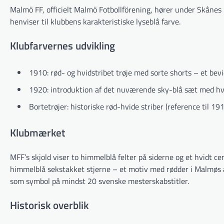
Malmö FF, officielt Malmö Fotbollförening, hører under Skånes
henviser til klubbens karakteristiske lyseblå farve.
Klubfarvernes udvikling
1910: rød- og hvidstribet trøje med sorte shorts – et bev
1920: introduktion af det nuværende sky-blå sæt med hv
Bortetrøjer: historiske rød-hvide striber (reference til 1
Klubmærket
MFF’s skjold viser to himmelblå felter på siderne og et hvidt ce
himmelblå sekstakket stjerne – et motiv med rødder i Malmøs æl
som symbol på mindst 20 svenske mesterskabstitler.
Historisk overblik