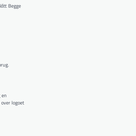
ått
. Begge
brug.
g en
 over logoet