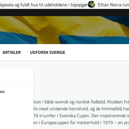
 til udeholdene i topopgør
Ettan Norra runde 9: fire udvisnin
ARTIKLER
UDFORSK SVERIGE
son
FF – er en institution i både svensk og nordisk fodbold. Klubben fr
let sig til landets mest vindende herrehold, og de himmelblå ha
enska seriesejre og 16 triumfer i Svenska Cupen. Den imponerende 
nerende med finalen i Europacuppen for mesterhold i 1979 – en pr