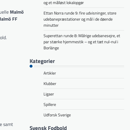
og et målløst lokalopgør
tuelle
Malmö
Ettan Norra runde 9: fire udvisninger, store
almö FF
udebanepræstationer og mål i de døende
minutter
Superettan runde 8: Målrige udebanesejre, et
old.
par stærke hjemmestik – og et tæt nul-nul i
Borlänge
Kategorier
Artikler
Klubber
Ligaer
Spillere
Udforsk Sverige
pe samt
Svensk Fodbold