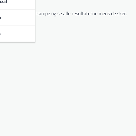
zal
 i alle Malmö FF kampe og se alle resultaterne mens de sker.
o
n