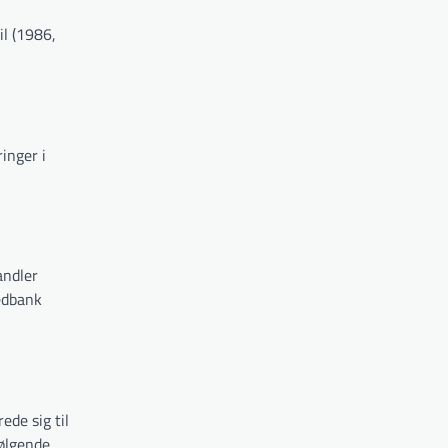
il (1986,
inger i
andler
edbank
de sig til
ølgende