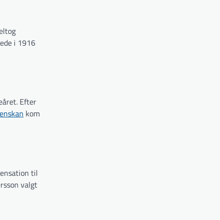
eltog
rede i 1916
året. Efter
venskan
kom
nsation til
ersson valgt