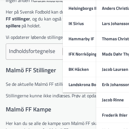
ingen anden nordisk klub endnu har overgået.
Helsingborgs IF
Anders Christ
Her på Svensk Fodbold kan du læse meget mere om Malmö FF. V
FF stillinger
, og du kan også få masser af spændende informat
IK Sirius
Lars Johansso
spillere
på holdet.
Vi opdaterer løbende stillinger og kampe, så du altid kan følg
Hammarby IF
Thomas Chris
Indholdsfortegnelse
IFK Norrköping
Mads Døhr Th
Malmö FF Stillinger
BK Häcken
Jacob Laursen
Se de aktuelle Malmö FF stillinger herunder, for alle turnering
Landskrona BoIS
Erik Johansso
Stillingerne kunne ikke indlæses. Prøv at opdatere siden.
Jacob Rinne
Malmö FF Kampe
Frederik Ihler
Her kan du se alle de kampe som Malmö FF skal spille på tværs