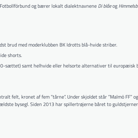
 Fotbollförbund og bærer lokalt dialektnavnene
Di blåe
og
Himmelsbl
idst brud med moderklubben BK Idrotts blå-hvide striber.
ide shorts.
910-sættet) samt helhvide eller helsorte alternativer til europæisk 
ntralt felt, kronet af fem ”tårne”. Under skjoldet står ”Malmö FF” o
dste bysegl. Siden 2013 har spillertrøjerne båret to guldstjerner