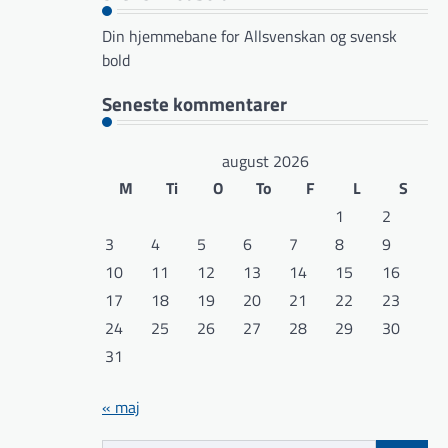
Din hjemmebane for Allsvenskan og svensk
bold
Seneste kommentarer
august 2026
M
Ti
O
To
F
L
S
1
2
3
4
5
6
7
8
9
10
11
12
13
14
15
16
17
18
19
20
21
22
23
24
25
26
27
28
29
30
31
« maj