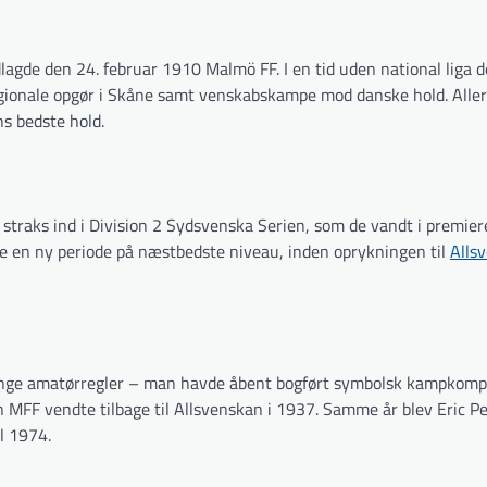
gde den 24. februar 1910 Malmö FF. I en tid uden national liga d
egionale opgør i Skåne samt venskabskampe mod danske hold. Alle
s bedste hold.
straks ind i Division 2 Sydsvenska Serien, som de vandt i premiere
te en ny periode på næstbedste niveau, inden oprykningen til
Alls
renge amatørregler – man havde åbent bogført symbolsk kampkompe
en MFF vendte tilbage til Allsvenskan i 1937. Samme år blev Eric P
l 1974.