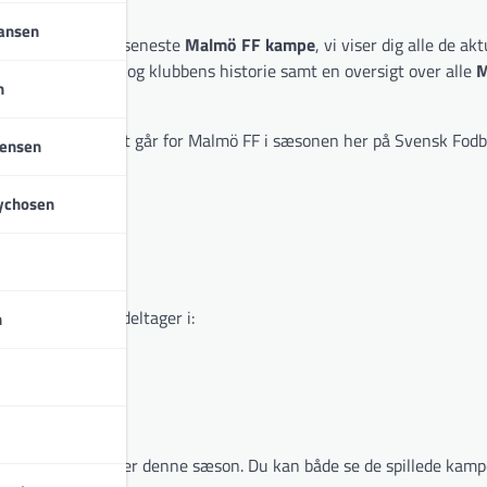
iansen
i bringer dig de seneste
Malmö FF kampe
, vi viser dig alle de ak
ion om Malmö FF og klubbens historie samt en oversigt over alle
M
n
e med i, hvordan det går for Malmö FF i sæsonen her på Svensk Fodb
tensen
ychosen
er som Malmö FF deltager i:
n
 af alle turneringer denne sæson. Du kan både se de spillede kam