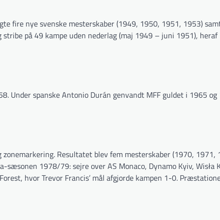
gte fire nye svenske mesterskaber (1949, 1950, 1951, 1953) sam
tribe på 49 kampe uden nederlag (maj 1949 – juni 1951), heraf 2
8. Under spanske Antonio Durán genvandt MFF guldet i 1965 og
 zonemarkering. Resultatet blev fem mesterskaber (1970, 1971, 
opa-sæsonen 1978/79: sejre over AS Monaco, Dynamo Kyiv, Wisła 
Forest, hvor Trevor Francis’ mål afgjorde kampen 1-0. Præstation