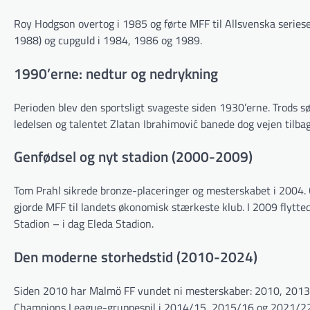
Roy Hodgson overtog i 1985 og førte MFF til Allsvenska seriese
1988) og cupguld i 1984, 1986 og 1989.
1990’erne: nedtur og nedrykning
Perioden blev den sportsligt svageste siden 1930’erne. Trods s
ledelsen og talentet Zlatan Ibrahimović banede dog vejen tilbag
Genfødsel og nyt stadion (2000-2009)
Tom Prahl sikrede bronze-placeringer og mesterskabet i 2004
gjorde MFF til landets økonomisk stærkeste klub. I 2009 flytt
Stadion – i dag Eleda Stadion.
Den moderne storhedstid (2010-2024)
Siden 2010 har Malmö FF vundet ni mesterskaber: 2010, 2013, 
Champions League-gruppespil i 2014/15, 2015/16 og 2021/22