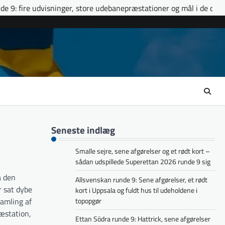
ger, store udebanepræstationer og mål i de døende minutter
Et
Seneste indlæg
Smalle sejre, sene afgørelser og et rødt kort –
sådan udspillede Superettan 2026 runde 9 sig
a den
Allsvenskan runde 9: Sene afgørelser, et rødt
r sat dybe
kort i Uppsala og fuldt hus til udeholdene i
samling af
topopgør
æstation,
Ettan Södra runde 9: Hattrick, sene afgørelser