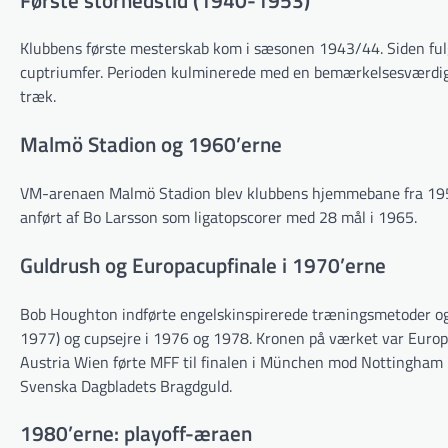
Klubbens første mesterskab kom i sæsonen 1943/44. Siden ful
cuptriumfer. Perioden kulminerede med en bemærkelsesværdig s
træk.
Malmö Stadion og 1960’erne
VM-arenaen Malmö Stadion blev klubbens hjemmebane fra 195
anført af Bo Larsson som ligatopscorer med 28 mål i 1965.
Guldrush og Europacupfinale i 1970’erne
Bob Houghton indførte engelskinspirerede træningsmetoder og
1977) og cupsejre i 1976 og 1978. Kronen på værket var Eur
Austria Wien førte MFF til finalen i München mod Nottingham 
Svenska Dagbladets Bragdguld.
1980’erne: playoff-æraen