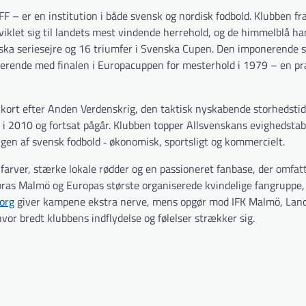
FF – er en institution i både svensk og nordisk fodbold. Klubben fr
let sig til landets mest vindende herrehold, og de himmelblå ha
enska seriesejre og 16 triumfer i Svenska Cupen. Den imponerende 
nerende med finalen i Europacuppen for mesterhold i 1979 – en pr
år kort efter Anden Verdenskrig, den taktisk nyskabende storhedsti
 2010 og fortsat pågår. Klubben topper Allsvenskans evighedstab
ngen af svensk fodbold ‑ økonomisk, sportsligt og kommercielt.
 farver, stærke lokale rødder og en passioneret fanbase, der omfat
as Malmö og Europas største organiserede kvindelige fangruppe,
org
giver kampene ekstra nerve, mens opgør mod IFK Malmö, Lan
or bredt klubbens indflydelse og følelser strækker sig.