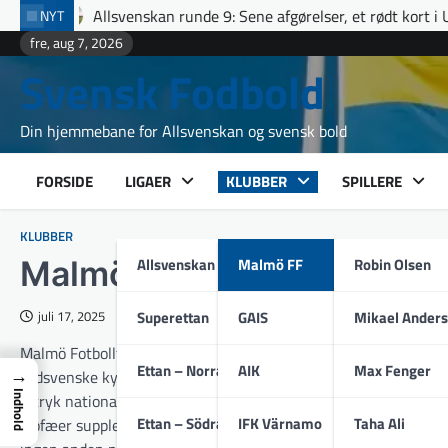
Skip
nskan runde 9: Sene afgørelser, et rødt kort i Uppsala og fuldt hus
NYT
to
fre, aug 7, 2026
content
Svensk Fodbold
Din hjemmebane for Allsvenskan og svensk bold
FORSIDE
LIGAER
KLUBBER
SPILLERE
KLUBBER
Allsvenskan
Malmö FF
Robin Olsen
Malmö FF
Superettan
GAIS
Mikael Ander
juli 17, 2025
Malmö Fotbollförening – til daglig blot kaldet Malmö FF eller M
Ettan – Norra
AIK
Max Fenger
→
sydsvenske kystby Malmö har siden grundlæggelsen i 1910 udvik
Indhold
aftryk nationalt med 24 officielle mesterskabstitler, 27 Allsv
Ettan – Södra
IFK Värnamo
Taha Ali
trofæer suppleres af en historisk europæisk meritering, kulmi