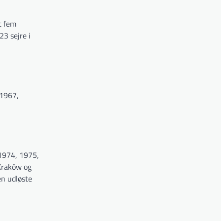
t fem
3 sejre i
 1967,
1974, 1975,
Kraków og
en udløste