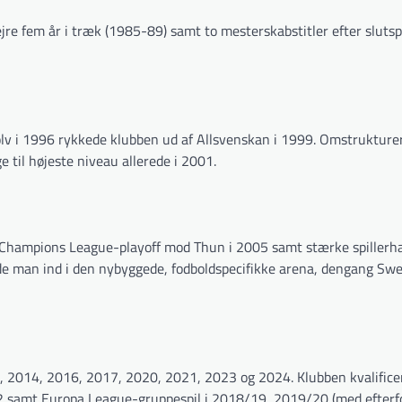
jre fem år i træk (1985-89) samt to mesterskabstitler efter slutsp
ølv i 1996 rykkede klubben ud af Allsvenskan i 1999. Omstrukturer
e til højeste niveau allerede i 2001.
. Champions League-playoff mod Thun i 2005 samt stærke spillerh
ede man ind i den nybyggede, fodboldspecifikke arena, dengang Sw
2014, 2016, 2017, 2020, 2021, 2023 og 2024. Klubben kvalificere
 samt Europa League-gruppespil i 2018/19, 2019/20 (med efterf