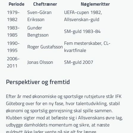
Periode
Cheftræner
Nøglemeritter
1979-
Sven-Göran
UEFA-cupen 1982,
1982
Eriksson
Allsvenskan-guld
1983-
Gunder
SM-guld 1983-84
1985
Bengtsson
1990-
Fem mesterskaber, CL-
Roger Gustafsson
1995
kvartfinale
2006-
Jonas Olsson
SM-guld 2007
2011
Perspektiver og fremtid
Efter år med økonomiske og sportslige rutsjeture står IFK
Göteborg over for en ny fase, hvor talentudvikling, stabil
økonomi og sportslig genrejsning skal spille sammen.
Klubben sigter mod at befæste sig i Allsvenskans øvre lag,
udbygge damholdets momentum og sikre, at næste
guldpytt ikke lader vente på sig alt for længe.