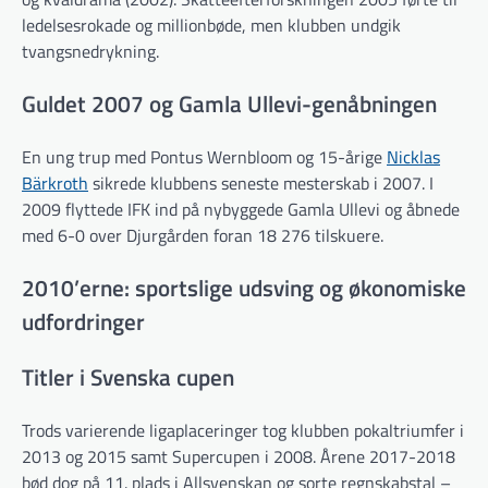
ledelsesrokade og millionbøde, men klubben undgik
tvangsnedrykning.
Guldet 2007 og Gamla Ullevi-genåbningen
En ung trup med Pontus Wernbloom og 15-årige
Nicklas
Bärkroth
sikrede klubbens seneste mesterskab i 2007. I
2009 flyttede IFK ind på nybyggede Gamla Ullevi og åbnede
med 6-0 over Djurgården foran 18 276 tilskuere.
2010’erne: sportslige udsving og økonomiske
udfordringer
Titler i Svenska cupen
Trods varierende ligaplaceringer tog klubben pokaltriumfer i
2013 og 2015 samt Supercupen i 2008. Årene 2017-2018
bød dog på 11. plads i Allsvenskan og sorte regnskabstal –