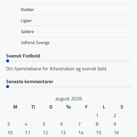
Klubber
Ligaer
Spillere
Udforsk Sverige
Svensk Fodbold
Din hjemmebane for Allsvenskan og svensk bold
Seneste kommentarer
august 2026
M
Ti
O
To
F
L
S
1
2
3
4
5
6
7
8
9
10
11
12
13
14
15
16