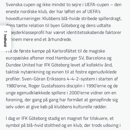
Svenska cupen og ikke mindst to sejre i UEFA-cupen – den
eneste nordiske klub, der har løftet en af UEFA’s
hovedturneringer. Klubbens blå-hvide stribede spillerdragt,
dens tætte relation til byen Göteborg og dens udtalte
→
arbejderklasseprofil har været identitetsskabende faktorer
Indhold
gennem mere end et århundrede.
Fra de første kampe på Karlsrofältet til de magiske
europæiske aftener mod Hamburger SV, Barcelona og
Dundee United har IFK Göteborg levet af kollektiv ånd,
taktisk nytænkning og evnen til at fostre egenudviklede
profiler. Sven-Göran Erikssons 4-4-2-system i starten af
1980’erne, Roger Gustafssons disciplin i 1990’erne og de
unge egenudklækkede spillere i 2000’erne vidner om en
forening, der gang på gang har formået at genopfinde sig
selv uden at give køb på klubbens kulturelle rødder.
I dag er IFK Göteborg stadig en magnet for tilskuere, et
symbol på blå-hvid stolthed og en klub, der trods udsving i