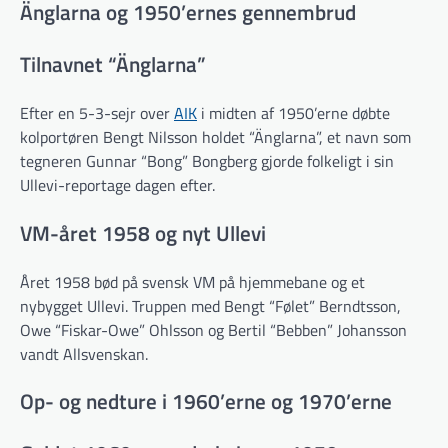
Änglarna og 1950’ernes gennembrud
Tilnavnet “Änglarna”
Efter en 5-3-sejr over
AIK
i midten af 1950’erne døbte
kolportøren Bengt Nilsson holdet “Änglarna”, et navn som
tegneren Gunnar “Bong” Bongberg gjorde folkeligt i sin
Ullevi-reportage dagen efter.
VM-året 1958 og nyt Ullevi
Året 1958 bød på svensk VM på hjemmebane og et
nybygget Ullevi. Truppen med Bengt “Følet” Berndtsson,
Owe “Fiskar-Owe” Ohlsson og Bertil “Bebben” Johansson
vandt Allsvenskan.
Op- og nedture i 1960’erne og 1970’erne