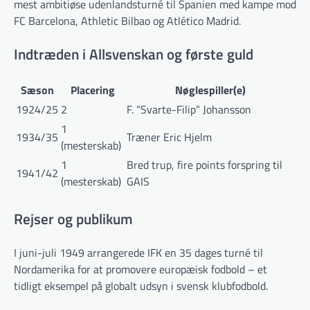
mest ambitiøse udenlandsturné til Spanien med kampe mod
FC Barcelona, Athletic Bilbao og Atlético Madrid.
Indtræden i Allsvenskan og første guld
Sæson
Placering
Nøglespiller(e)
1924/25
2
F. “Svarte-Filip” Johansson
1
1934/35
Træner Eric Hjelm
(mesterskab)
1
Bred trup, fire points forspring til
1941/42
(mesterskab)
GAIS
Rejser og publikum
I juni-juli 1949 arrangerede IFK en 35 dages turné til
Nordamerika for at promovere europæisk fodbold – et
tidligt eksempel på globalt udsyn i svensk klubfodbold.