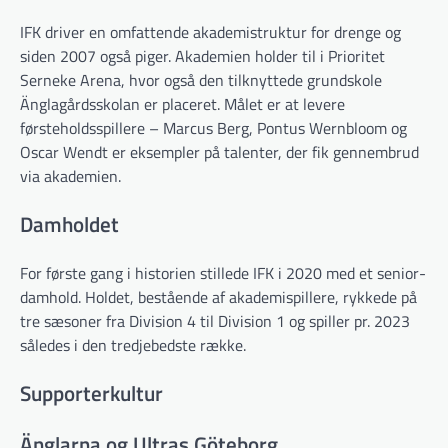
IFK driver en omfattende akademi­struktur for drenge og
siden 2007 også piger. Akademien holder til i Prioritet
Serneke Arena, hvor også den tilknyttede grundskole
Änglagårdsskolan er placeret. Målet er at levere
førsteholdsspillere – Marcus Berg, Pontus Wernbloom og
Oscar Wendt er eksempler på talenter, der fik gennembrud
via akademien.
Damholdet
For første gang i historien stillede IFK i 2020 med et senior­
damhold. Holdet, bestående af akademispillere, rykkede på
tre sæsoner fra Division 4 til Division 1 og spiller pr. 2023
således i den tredjebedste række.
Supporterkultur
Änglarna og Ultras Göteborg