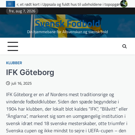
Skip
 i Uppsala og fuldt hus til udeholdene i topopgør
Ettan Norra runde 9: fire
to
fre, aug 7, 2026
content
Svensk Fodbold
Din hjemmebane for Allsvenskan og svensk bold
KLUBBER
IFK Göteborg
juli 16, 2025
IFK Göteborg er en af Nordens mest traditionsrige og
vindende fodboldklubber. Siden den spæde begyndelse i
1904 har klubben, der lokalt blot kaldes “IFK”, “Blåvitt” eller
“Änglarna”, markeret sig som en uomgængelig institution i
svensk idræt med 18 svenske mesterskaber, otte triumfer i
Svenska cupen og ikke mindst to sejre i UEFA-cupen – den