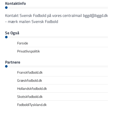
Kontaktinfo
Kontakt Svensk Fodbold på vores centralmail
bggd@bggd.dk
- mærk mailen Svensk Fodbold
Se Også
Forside
Privatlivspolitik
Partnere
Franskfodbold.dk
Græskfodbold.dk
Hollandskfodbold.dk
Skotskfodbold.dk
FodboldiTyskland.dk