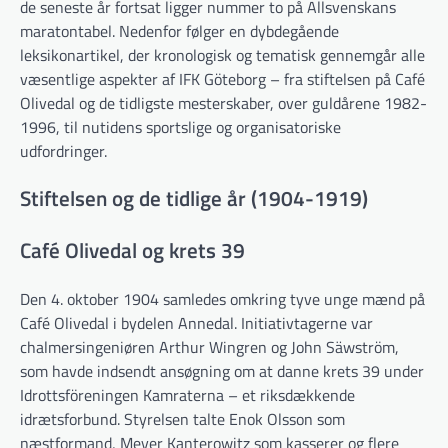
de seneste år fortsat ligger nummer to på Allsvenskans
maratontabel. Nedenfor følger en dybdegående
leksikonartikel, der kronologisk og tematisk gennemgår alle
væsentlige aspekter af IFK Göteborg – fra stiftelsen på Café
Olivedal og de tidligste mesterskaber, over guldårene 1982-
1996, til nutidens sportslige og organisatoriske
udfordringer.
Stiftelsen og de tidlige år (1904-1919)
Café Olivedal og krets 39
Den 4. oktober 1904 samledes omkring tyve unge mænd på
Café Olivedal i bydelen Annedal. Initiativtagerne var
chalmersingeniøren Arthur Wingren og John Säwström,
som havde indsendt ansøgning om at danne krets 39 under
Idrottsföreningen Kamraterna – et riksdækkende
idrætsforbund. Styrelsen talte Enok Olsson som
næstformand, Meyer Kanterowitz som kasserer og flere