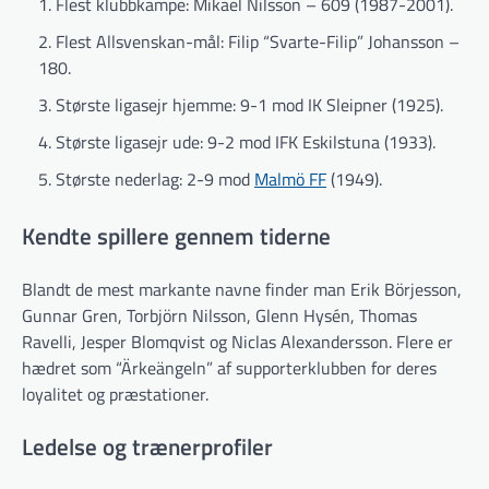
Flest klubbkampe: Mikael Nilsson – 609 (1987-2001).
Flest Allsvenskan-mål: Filip “Svarte-Filip” Johansson –
180.
Største ligasejr hjemme: 9-1 mod IK Sleipner (1925).
Største ligasejr ude: 9-2 mod IFK Eskilstuna (1933).
Største nederlag: 2-9 mod
Malmö FF
(1949).
Kendte spillere gennem tiderne
Blandt de mest markante navne finder man Erik Börjesson,
Gunnar Gren, Torbjörn Nilsson, Glenn Hysén, Thomas
Ravelli, Jesper Blomqvist og Niclas Alexandersson. Flere er
hædret som “Ärkeängeln” af supporter­klubben for deres
loyalitet og præstationer.
Ledelse og trænerprofiler