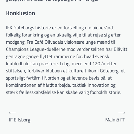
Konklusion
IFK Göteborgs historie er en fortælling om pionerånd,
folkelig forankring og en ukuelig vilje til at rejse sig efter
modgang. Fra Café Olivedals visionære unge mænd til
Champions League-duellerne mod verdenseliten har Blåvitt
gentagne gange flyttet rammerne for, hvad svensk
klubfodbold kan præstere. I dag, mere end 120 år efter
stiftelsen, forbliver klubben et kulturelt ikon i Göteborg, et
sportsligt fyrtårn i Norden og et levende bevis på, at
kombinationen af hårdt arbejde, taktisk innovation og
stærk fællesskabsfølelse kan skabe varig fodboldhistorie.
Indlægsnavigation
⟵
⟶
IF Elfsborg
Malmö FF