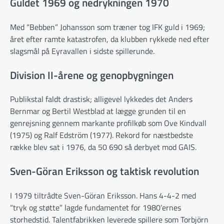
Guldet 1969 og nedrykningen 1970
Med “Bebben” Johansson som træner tog IFK guld i 1969;
året efter ramte katastrofen, da klubben rykkede ned efter
slagsmål på Eyravallen i sidste spillerunde.
Division II-årene og genopbygningen
Publikstal faldt drastisk; alligevel lykkedes det Anders
Bernmar og Bertil Westblad at lægge grunden til en
genrejsning gennem markante profilkøb som Ove Kindvall
(1975) og Ralf Edström (1977). Rekord for næstbedste
række blev sat i 1976, da 50 690 så derbyet mod GAIS.
Sven-Göran Eriksson og taktisk revolution
I 1979 tiltrådte Sven-Göran Eriksson. Hans 4-4-2 med
“tryk og støtte” lagde fundamentet for 1980’ernes
storhedstid. Talentfabrikken leverede spillere som Torbjörn