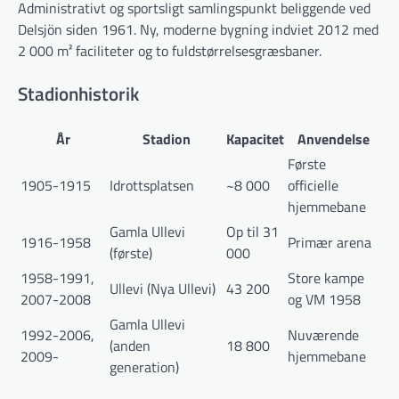
Administrativt og sportsligt samlingspunkt beliggende ved
Delsjön siden 1961. Ny, moderne bygning indviet 2012 med
2 000 m² faciliteter og to fuldstørrelsesgræsbaner.
Stadionhistorik
År
Stadion
Kapacitet
Anvendelse
Første
1905-1915
Idrottsplatsen
~8 000
officielle
hjemmebane
Gamla Ullevi
Op til 31
1916-1958
Primær arena
(første)
000
1958-1991,
Store kampe
Ullevi (Nya Ullevi)
43 200
2007-2008
og VM 1958
Gamla Ullevi
1992-2006,
Nuværende
(anden
18 800
2009-
hjemmebane
generation)