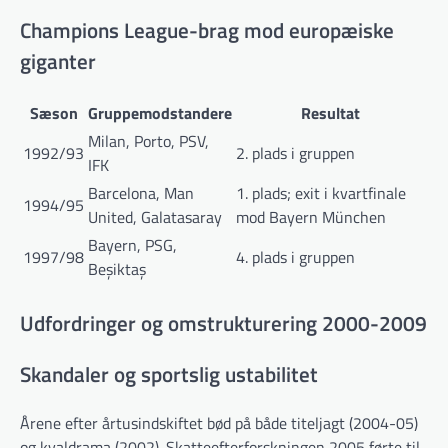
Champions League-brag mod europæiske
giganter
Sæson
Gruppemodstandere
Resultat
Milan, Porto, PSV,
1992/93
2. plads i gruppen
IFK
Barcelona, Man
1. plads; exit i kvartfinale
1994/95
United, Galatasaray
mod Bayern München
Bayern, PSG,
1997/98
4. plads i gruppen
Beşiktaş
Udfordringer og omstrukturering 2000-2009
Skandaler og sportslig ustabilitet
Årene efter årtusindskiftet bød på både titeljagt (2004-05)
og kvaldrama (2002). Skatteefterforskningen 2005 førte til