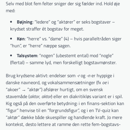
Selv med blot fem felter sniger der sig fælder ind. Hold øje
med:
Bøjning
: “ledere” og “aktører” er seks bogstaver –
krydset straffer ét bogstav for meget.
Køn
: “herre” vs. “dame” (4) – hvis paralleltråden siger
“hun”, er “herre” næppe sagen.
Talsystem
: “nogen” (ubestemt ental) mod “nogle”
(flertal) – samme lyd, men forskelligt bogstavmønster.
Brug krydsene aktivt: endelser som
-r
og
-n
er hyppige i
danske navneord, og vokalsammensætninger (fx
oe
i
“akoer” → “aktør”) afslører hurtigt, om en svensk
stavemåde (
aktor
,
aktor
) eller en diakritikløs variant er i spil.
Kig også på den overførte betydning: i en finans-sektion kan
“figur” henvise til en “forgrundsfigur”, og i en TV-quiz kan
“aktør” dække både skuespiller og handlende kraft. Jo mere
kontekst, desto lettere at ramme den rette fem-bogstavs-