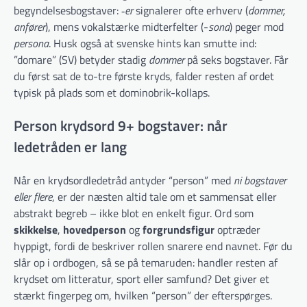
begyndelsesbogstaver: ‑
er
signalerer ofte erhverv (
dommer,
anfører
), mens vokalstærke midterfelter (-
sona
) peger mod
persona
. Husk også at svenske hints kan smutte ind:
”domare” (SV) betyder stadig
dommer
på seks bogstaver. Får
du først sat de to-tre første kryds, falder resten af ordet
typisk på plads som et dominobrik-kollaps.
Person krydsord 9+ bogstaver: når
ledetråden er lang
Når en krydsordledetråd antyder “person” med
ni bogstaver
eller flere
, er der næsten altid tale om et sammensat eller
abstrakt begreb – ikke blot en enkelt figur. Ord som
skikkelse
,
hovedperson
og
forgrundsfigur
optræder
hyppigt, fordi de beskriver rollen snarere end navnet. Før du
slår op i ordbogen, så se på temaruden: handler resten af
krydset om litteratur, sport eller samfund? Det giver et
stærkt fingerpeg om, hvilken “person” der efterspørges.