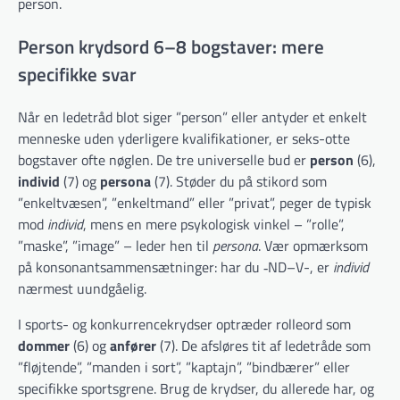
person.
Person krydsord 6–8 bogstaver: mere
specifikke svar
Når en ledetråd blot siger ”person” eller antyder et enkelt
menneske uden yderligere kvalifikationer, er seks-otte
bogstaver ofte nøglen. De tre universelle bud er
person
(6),
individ
(7) og
persona
(7). Støder du på stikord som
”enkeltvæsen”, ”enkeltmand” eller ”privat”, peger de typisk
mod
individ
, mens en mere psykologisk vinkel – ”rolle”,
”maske”, ”image” – leder hen til
persona
. Vær opmærksom
på konsonantsammensætninger: har du ‑ND–V-, er
individ
nærmest uundgåelig.
I sports- og konkurrencekrydser optræder rolleord som
dommer
(6) og
anfører
(7). De afsløres tit af ledetråde som
”fløjtende”, ”manden i sort”, ”kaptajn”, ”bindbærer” eller
specifikke sportsgrene. Brug de krydser, du allerede har, og