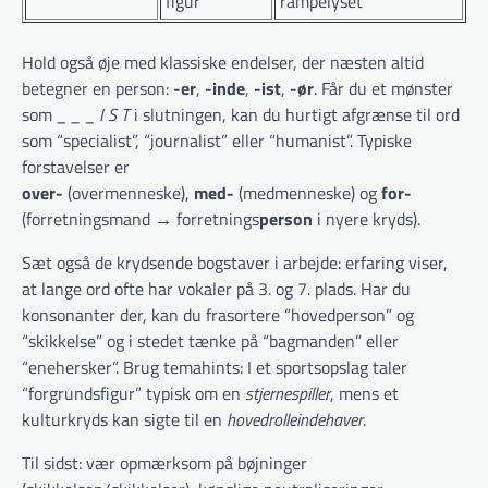
figur
rampelyset”
Hold også øje med klassiske endelser, der næsten altid
betegner en person:
-er
,
-inde
,
-ist
,
-ør
. Får du et mønster
som
_ _ _ I S T
i slutningen, kan du hurtigt afgrænse til ord
som “specialist”, “journalist” eller “humanist”. Typiske
forstavelser er
over-
(overmenneske),
med-
(medmenneske) og
for-
(forretningsmand → forretnings
person
i nyere kryds).
Sæt også de krydsende bogstaver i arbejde: erfaring viser,
at lange ord ofte har vokaler på 3. og 7. plads. Har du
konsonanter der, kan du frasortere “hovedperson” og
“skikkelse” og i stedet tænke på “bagmanden” eller
“enehersker”. Brug temahints: I et sportsopslag taler
“forgrundsfigur” typisk om en
stjernespiller
, mens et
kulturkryds kan sigte til en
hovedrolleindehaver
.
Til sidst: vær opmærksom på bøjninger