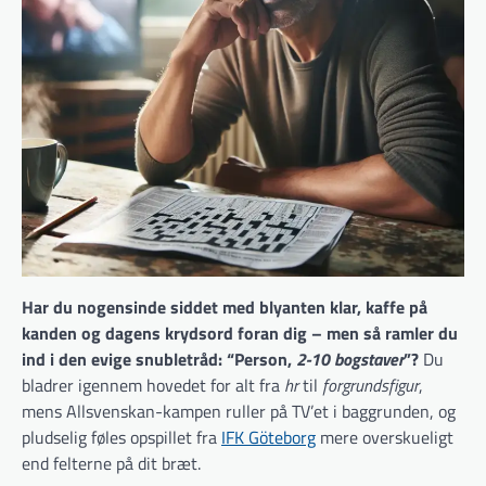
Har du nogensinde siddet med blyanten klar, kaffe på
kanden og dagens krydsord foran dig – men så ramler du
ind i den evige snubletråd: “Person,
2-10 bogstaver
”?
Du
bladrer igennem hovedet for alt fra
hr
til
forgrundsfigur
,
mens Allsvenskan-kampen ruller på TV’et i baggrunden, og
pludselig føles opspillet fra
IFK Göteborg
mere overskueligt
end felterne på dit bræt.