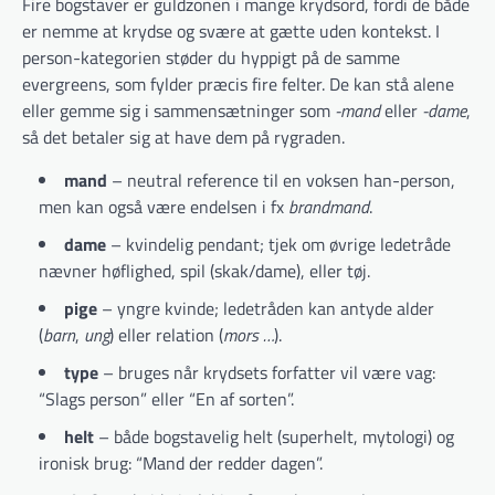
Fire bogstaver er guldzonen i mange krydsord, fordi de både
er nemme at krydse og svære at gætte uden kontekst. I
person-kategorien støder du hyppigt på de samme
evergreens, som fylder præcis fire felter. De kan stå alene
eller gemme sig i sammensætninger som
-mand
eller
-dame
,
så det betaler sig at have dem på rygraden.
mand
– neutral reference til en voksen han-person,
men kan også være endelsen i fx
brandmand
.
dame
– kvindelig pendant; tjek om øvrige ledetråde
nævner høflighed, spil (skak/dame), eller tøj.
pige
– yngre kvinde; ledetråden kan antyde alder
(
barn
,
ung
) eller relation (
mors …
).
type
– bruges når krydsets forfatter vil være vag:
“Slags person” eller “En af sorten”.
helt
– både bogstavelig helt (superhelt, mytologi) og
ironisk brug: “Mand der redder dagen”.