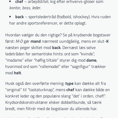
chef
– arbejdstitel; kig efter erhvervs-gloser som
kontor
,
boss
,
leder
.
back
– sportsledertråd (fodbold, ishockey). Hvis ruden
har andre sportsreferencer, er dette oplagt.
Hvordan vælger du den rigtige? Se på krydsende bogstaver
først:
M-D
gør
mand
nærmest uundgåelig, mens en slut-
K
næsten peger skiltet mod
back
. Dernæst læs selve
ledetråden for semantiske hints: ord som “kvinde”,
“madame” eller “høflig tiltale” styrer dig mod
dame
,
hvorimod ord som “rollemodel” eller “sagnfigur” trækker
mod
helt
.
Husk også den overførte mening:
type
kan dække alt fra
“original” til “tastaturknap”, mens
chef
kan dække både en
konkret leder og den populære slang “det’ i orden, chef!”.
Krydsordskonstruktører elsker dobbeltbunde, så tænk
bredt, men filtrér med de bogstaver du allerede har.