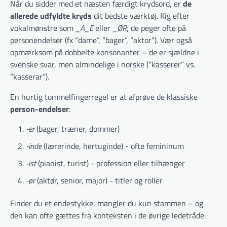
Når du sidder med et næsten færdigt krydsord, er
de
allerede udfyldte kryds
dit bedste værktøj. Kig efter
vokalmønstre som
_A_E
eller
_ØR
; de peger ofte på
personendelser (fx “dame”, “bager”, “aktor”). Vær også
opmærksom på dobbelte konsonanter – de er sjældne i
svenske svar, men almindelige i norske (“kasserer” vs.
“kasserar”).
En hurtig tommelfingerregel er at afprøve de klassiske
person-endelser
:
-er
(bager, træner, dommer)
-inde
(lærerinde, hertuginde) ­- ofte femininum
-ist
(pianist, turist) ­- profession eller tilhænger
-ør
(aktør, senior, major) ­- titler og roller
Finder du et endestykke, mangler du kun stammen – og
den kan ofte gættes fra konteksten i de øvrige ledetråde.