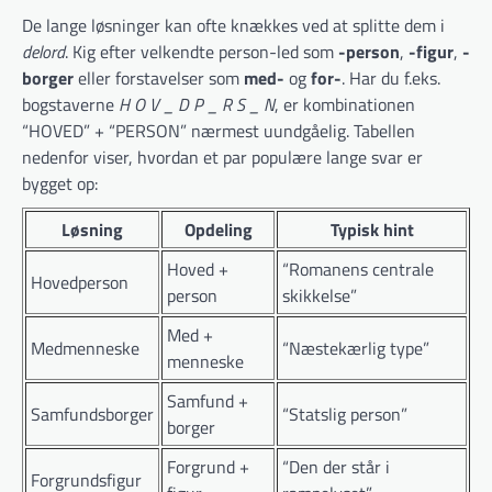
De lange løsninger kan ofte knækkes ved at splitte dem i
delord
. Kig efter velkendte person-led som
-person
,
-figur
,
-
borger
eller forstavelser som
med-
og
for-
. Har du f.eks.
bogstaverne
H O V _ D P _ R S _ N
, er kombinationen
“HOVED” + “PERSON” nærmest uundgåelig. Tabellen
nedenfor viser, hvordan et par populære lange svar er
bygget op:
Løsning
Opdeling
Typisk hint
Hoved +
“Romanens centrale
Hovedperson
person
skikkelse”
Med +
Medmenneske
“Næstekærlig type”
menneske
Samfund +
Samfundsborger
“Statslig person”
borger
Forgrund +
“Den der står i
Forgrundsfigur