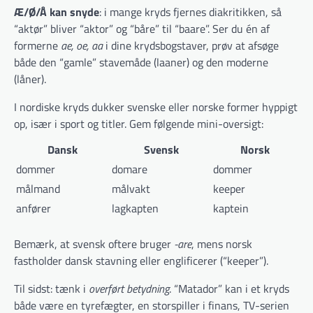
Æ/Ø/Å kan snyde
: i mange kryds fjernes diakritikken, så
“aktør” bliver “aktor” og “båre” til “baare”. Ser du én af
formerne
ae, oe, aa
i dine krydsbogstaver, prøv at afsøge
både den “gamle” stavemåde (laaner) og den moderne
(låner).
I nordiske kryds dukker svenske eller norske former hyppigt
op, især i sport og titler. Gem følgende mini-oversigt:
Dansk
Svensk
Norsk
dommer
domare
dommer
målmand
målvakt
keeper
anfører
lagkapten
kaptein
Bemærk, at svensk oftere bruger
-are
, mens norsk
fastholder dansk stavning eller englificerer (“keeper”).
Til sidst: tænk i
overført betydning
. “Matador” kan i et kryds
både være en tyrefægter, en storspiller i finans, TV-serien