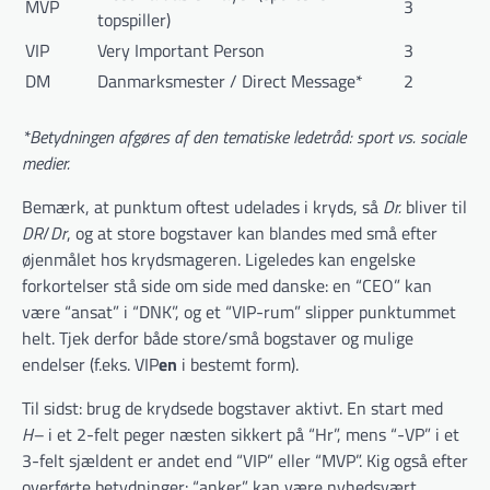
MVP
3
topspiller)
VIP
Very Important Person
3
DM
Danmarksmester / Direct Message*
2
*Betydningen afgøres af den tematiske ledetråd: sport vs. sociale
medier.
Bemærk, at punktum oftest udelades i kryds, så
Dr.
bliver til
DR
/
Dr
, og at store bogstaver kan blandes med små efter
øjenmålet hos krydsmageren. Ligeledes kan engelske
forkortelser stå side om side med danske: en “CEO” kan
være “ansat” i “DNK”, og et “VIP-rum” slipper punktummet
helt. Tjek derfor både store/små bogstaver og mulige
endelser (f.eks. VIP
en
i bestemt form).
Til sidst: brug de krydsede bogstaver aktivt. En start med
H–
i et 2-felt peger næsten sikkert på “Hr”, mens “-VP” i et
3-felt sjældent er andet end “VIP” eller “MVP”. Kig også efter
overførte betydninger: “anker” kan være nyhedsvært,