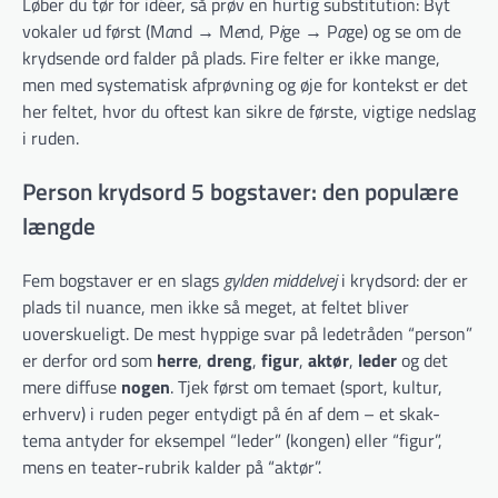
Løber du tør for idéer, så prøv en hurtig substitution: Byt
vokaler ud først (M
a
nd → M
e
nd, P
i
ge → P
a
ge) og se om de
krydsende ord falder på plads. Fire felter er ikke mange,
men med systematisk afprøvning og øje for kontekst er det
her feltet, hvor du oftest kan sikre de første, vigtige nedslag
i ruden.
Person krydsord 5 bogstaver: den populære
længde
Fem bogstaver er en slags
gylden middelvej
i krydsord: der er
plads til nuance, men ikke så meget, at feltet bliver
uoverskueligt. De mest hyppige svar på ledetråden “person”
er derfor ord som
herre
,
dreng
,
figur
,
aktør
,
leder
og det
mere diffuse
nogen
. Tjek først om temaet (sport, kultur,
erhverv) i ruden peger entydigt på én af dem – et skak-
tema antyder for eksempel “leder” (kongen) eller “figur”,
mens en teater-rubrik kalder på “aktør”.