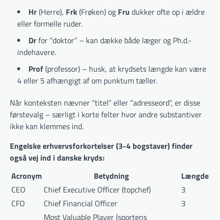
Hr
(Herre),
Frk
(Frøken) og
Fru
dukker ofte op i ældre
eller formelle ruder.
Dr
for “doktor” – kan dække både læger og Ph.d.-
indehavere.
Prof
(professor) – husk, at krydsets længde kan være
4 eller 5 afhængigt af om punktum tæller.
Når konteksten nævner “titel” eller “adresseord”, er disse
førstevalg – særligt i korte felter hvor andre substantiver
ikke kan klemmes ind.
Engelske erhvervsforkortelser (3-4 bogstaver) finder
også vej ind i danske kryds:
Acronym
Betydning
Længde
CEO
Chief Executive Officer (topchef)
3
CFO
Chief Financial Officer
3
Most Valuable Player (sportens