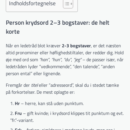
Indholdsfortegnelse
Person krydsord 2–3 bogstaver: de helt
korte
Når en ledetråd blot kræver
2-3 bogstaver
, er det næsten
altid pronominer eller høfligheds­tiltaler, der redder dig. Hold
øje med ord som
“han”
,
“hun”
,
“du”
,
“jeg”
– de passer især, når
ledetråden lyder “vedkommende”, “den talende”, “anden
person ental” eller lignende.
Fremgår der
titel
eller “adresseord”, skal du i stedet tænke
på forkortelser. De mest oplagte er:
Hr
– herre, kan stå uden punktum.
Fru
– gift kvinde; i krydsord klippes tit punktum og evt.
“fr.”-variant.
Frk
– frøken; sjældnere i moderne kryds, men ses i