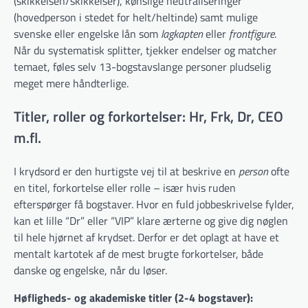
(skikkelsen/skikkelser), kønslige neutraliseringer
(hovedperson i stedet for helt/heltinde) samt mulige
svenske eller engelske lån som
lagkapten
eller
frontfigure
.
Når du systematisk splitter, tjekker endelser og matcher
temaet, føles selv 13-bogstavslange personer pludselig
meget mere håndterlige.
Titler, roller og forkortelser: Hr, Frk, Dr, CEO
m.fl.
I krydsord er den hurtigste vej til at beskrive en
person
ofte
en titel, forkortelse eller rolle – især hvis ruden
efterspørger få bogstaver. Hvor en fuld jobbeskrivelse fylder,
kan et lille “Dr” eller “VIP” klare ærterne og give dig nøglen
til hele hjørnet af krydset. Derfor er det oplagt at have et
mentalt kartotek af de mest brugte forkortelser, både
danske og engelske, når du løser.
Høfligheds- og akademiske titler (2-4 bogstaver):