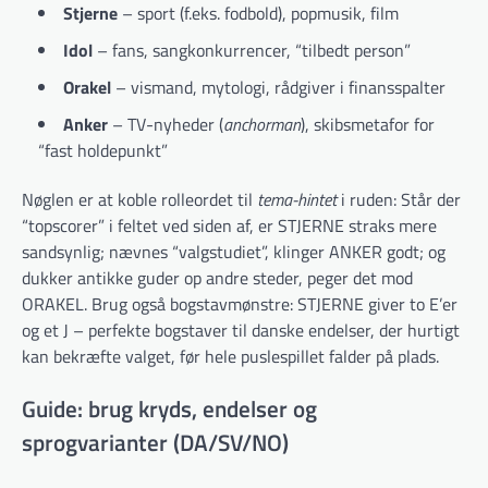
Stjerne
– sport (f.eks. fodbold), popmusik, film
Idol
– fans, sang­­konkurrencer, “tilbedt person”
Orakel
– vismand, mytologi, rådgiver i finans­spalter
Anker
– TV-nyheder (
anchorman
), skibs­metafor for
“fast holdepunkt”
Nøglen er at koble rolleordet til
tema-hintet
i ruden: Står der
“topscorer” i feltet ved siden af, er STJERNE straks mere
sandsynlig; nævnes “valgstudiet”, kling­er ANKER godt; og
dukker antikke guder op andre steder, peger det mod
ORAKEL. Brug også bogstav­mønstre: STJERNE giver to E’er
og et J – perfekte bogstaver til danske endelser, der hurtigt
kan bekræfte valget, før hele puslespillet falder på plads.
Guide: brug kryds, endelser og
sprogvarianter (DA/SV/NO)