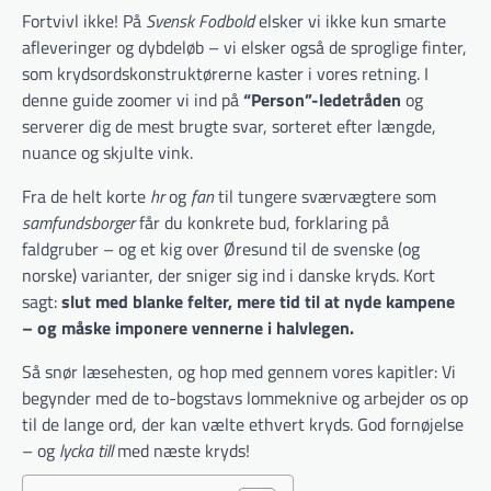
Fortvivl ikke! På
Svensk Fodbold
elsker vi ikke kun smarte
afleveringer og dybdeløb – vi elsker også de sproglige finter,
som krydsordskonstruktørerne kaster i vores retning. I
denne guide zoomer vi ind på
“Person”-ledetråden
og
serverer dig de mest brugte svar, sorteret efter længde,
nuance og skjulte vink.
Fra de helt korte
hr
og
fan
til tungere sværvægtere som
samfundsborger
får du konkrete bud, forklaring på
faldgruber – og et kig over Øresund til de svenske (og
norske) varianter, der sniger sig ind i danske kryds. Kort
sagt:
slut med blanke felter, mere tid til at nyde kampene
– og måske imponere vennerne i halvlegen.
Så snør læsehesten, og hop med gennem vores kapitler: Vi
begynder med de to-bogstavs lommeknive og arbejder os op
til de lange ord, der kan vælte ethvert kryds. God fornøjelse
– og
lycka till
med næste kryds!