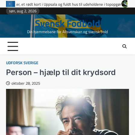
Skip
psala og fuldt hus til udeholdene i topopgør
Ettan Norra runde 9: fire udv
to
søn, aug 2, 2026
content
Svensk Fodbold
Din hjemmebane for Allsvenskan og svensk bold
UDFORSK SVERIGE
Person – hjælp til dit krydsord
oktober 28, 2025