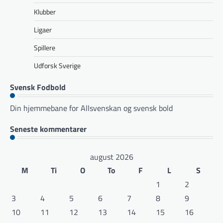
Klubber
Ligaer
Spillere
Udforsk Sverige
Svensk Fodbold
Din hjemmebane for Allsvenskan og svensk bold
Seneste kommentarer
august 2026
M
Ti
O
To
F
L
S
1
2
3
4
5
6
7
8
9
10
11
12
13
14
15
16