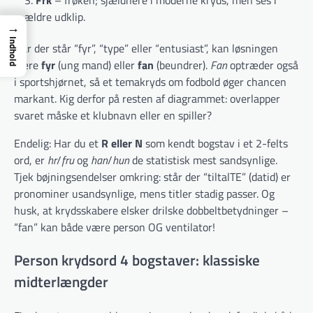
ældre udklip.
→
Indhold
Når der står “fyr”, “type” eller “entusiast”, kan løsningen
være
fyr
(ung mand) eller
fan
(beundrer).
Fan
optræder også
i sportshjørnet, så et tema­kryds om fodbold øger chancen
markant. Kig derfor på resten af diagrammet: overlapper
svaret måske et klubnavn eller en spiller?
Endelig: Har du et
R eller N
som kendt bogstav i et 2-felts
ord, er
hr
/
fru
og
han
/
hun
de statistisk mest sandsynlige.
Tjek bøjnings­endelser omkring: står der “tiltalTE” (datid) er
pronominer usandsynlige, mens titler stadig passer. Og
husk, at kryds­skabere elsker drilske dobbelt­betydninger –
“fan” kan både være person OG ventilator!
Person krydsord 4 bogstaver: klassiske
midterlængder