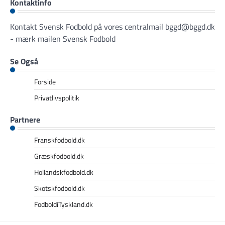
Kontaktinfo
Kontakt Svensk Fodbold på vores centralmail
bggd@bggd.dk
- mærk mailen Svensk Fodbold
Se Også
Forside
Privatlivspolitik
Partnere
Franskfodbold.dk
Græskfodbold.dk
Hollandskfodbold.dk
Skotskfodbold.dk
FodboldiTyskland.dk