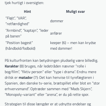
tjek hurtigt i oversigten:
Hint
Muligt svar
”Fløjt”, ”VAR”,
dommer
”retfærdighed”
”Armbind”, ”kaptajn”, ”leder
anfører
på banen”
”Position bagest”
keeper (6) – men kan krydse
(håndbold/fodbold)
med dommer!
På kulturfronten kan betydningen pludselig være billedlig.
Karakter
(8) bruges, når ledetråden nævner ”rolle i
bog/film”, ”fiktiv person” eller ”type i drama”. Endnu mere
drilsk er
matador
(7): Det kan henvise til tyrefægteren i
Spanien, den danske tv-serie, brætspillet eller blot en ”stor
erhvervsmand”. Optræder sammen med ”Mads Skjern”,
”Monopoly-variant” eller ”arena”, er du på rette spor.
Strategien til disse længder er at udnytte endelser og