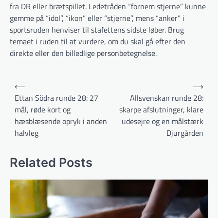
fra DR eller brætspillet. Ledetråden “fornem stjerne” kunne
gemme på “idol”, “ikon” eller “stjerne”, mens “anker” i
sportsruden henviser til stafettens sidste løber. Brug
temaet i ruden til at vurdere, om du skal gå efter den
direkte eller den billedlige personbetegnelse.
Indlægsnavigation
⟵
⟶
Ettan Södra runde 28: 27
Allsvenskan runde 28:
mål, røde kort og
skarpe afslutninger, klare
hæsblæsende opryk i anden
udesejre og en målstærk
halvleg
Djurgården
Related Posts