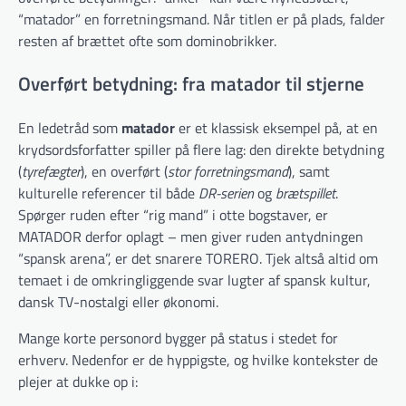
“matador” en forretningsmand. Når titlen er på plads, falder
resten af brættet ofte som dominobrikker.
Overført betydning: fra matador til stjerne
En ledetråd som
matador
er et klassisk eksempel på, at en
krydsordsforfatter spiller på flere lag: den direkte betydning
(
tyrefægter
), en overført (
stor forretningsmand
), samt
kulturelle referencer til både
DR-serien
og
brætspillet
.
Spørger ruden efter “rig mand” i otte bogstaver, er
MATADOR derfor oplagt – men giver ruden antydningen
“spansk arena”, er det snarere TORERO. Tjek altså altid om
temaet i de omkringliggende svar lugter af spansk kultur,
dansk TV-nostalgi eller økonomi.
Mange korte personord bygger på status i stedet for
erhverv. Nedenfor er de hyppigste, og hvilke kontekster de
plejer at dukke op i: