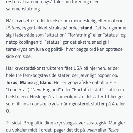
resten af rammen også taler om forening eller
sammenslutning.
Når krydset i stedet kredser om menneskelig eller materiel
tilstand
, ryger blikket straks på ordet
stand
. Det kan gemme
sig i ledetråde som “situation”, “forfatning” eller “status”, og
netop koblingen til “status” gør det ekstra snedigt i
temakryds om jura og politik, hvor begge ord kan optræde
side om side.
Har krydsordskonstruktøren fået USA på hjernen, er der
hele tre fem-bogstavs delstater, der jævnligt popper op:
Texas
,
Maine
og
Idaho
. Her er geografiske nabohints –
“Lone Star”, “New England” eller “Kartoffel-stat” – ofte din
bedste ven. Husk også, at amerikanske delstater tit bruges
som fill-ins i danske kryds, når mønsteret slutter på A eller
O.
Til sidst: Brug altid dine krydsbogstaver strategisk. Mangler
du vokaler midt i ordet, peger det tit på
union
eller
Texas
,