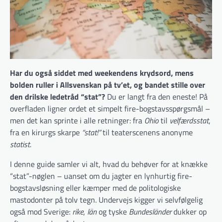
Har du også siddet med weekendens krydsord, mens
bolden ruller i Allsvenskan på tv’et, og bandet stille over
den drilske ledetråd “stat”?
Du er langt fra den eneste! På
overfladen ligner ordet et simpelt fire-bogstavs­spørgsmål –
men det kan sprinte i alle retninger: fra
Ohio
til
velfærdsstat
,
fra en kirurgs skarpe
“stat!”
til teaterscenens anonyme
statist
.
I denne guide samler vi alt, hvad du behøver for at knække
“stat”-nøglen – uanset om du jagter en lynhurtig fire-
bogstavsløsning eller kæmper med de politologiske
mastodonter på tolv tegn. Undervejs kigger vi selvfølgelig
også mod Sverige:
rike
,
län
og tyske
Bundesländer
dukker op