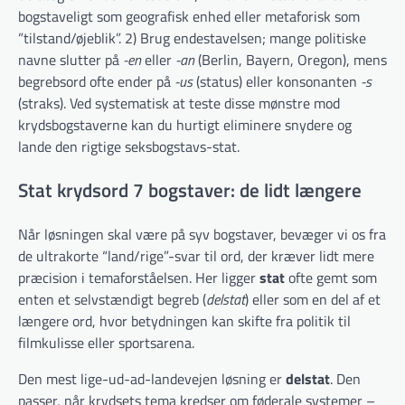
bogstaveligt som geografisk enhed eller metaforisk som
”tilstand/øjeblik”. 2) Brug endestavelsen; mange politiske
navne slutter på
-en
eller
-an
(Berlin, Bayern, Oregon), mens
begrebsord ofte ender på
-us
(status) eller konsonanten
-s
(straks). Ved systematisk at teste disse mønstre mod
krydsbogstaverne kan du hurtigt eliminere snydere og
lande den rigtige seksbogstavs-stat.
Stat krydsord 7 bogstaver: de lidt længere
Når løsningen skal være på syv bogstaver, bevæger vi os fra
de ultrakorte “land/rige”-svar til ord, der kræver lidt mere
præcision i temaforståelsen. Her ligger
stat
ofte gemt som
enten et selvstændigt begreb (
delstat
) eller som en del af et
længere ord, hvor betydningen kan skifte fra politik til
filmkulisse eller sportsarena.
Den mest lige-ud-ad-landevejen løsning er
delstat
. Den
passer, når krydsets tema kredser om føderale systemer –