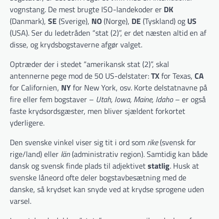
vognstang. De mest brugte ISO-landekoder er
DK
(Danmark),
SE
(Sverige),
NO
(Norge),
DE
(Tyskland) og
US
(USA). Ser du ledetråden “stat (2)”, er det næsten altid en af
disse, og krydsbogstaverne afgør valget.
Optræder der i stedet “amerikansk stat (2)”, skal
antennerne pege mod de 50 US-delstater:
TX
for Texas,
CA
for Californien,
NY
for New York, osv. Korte delstatnavne på
fire eller fem bogstaver –
Utah, Iowa, Maine, Idaho
– er også
faste krydsordsgæster, men bliver sjældent forkortet
yderligere.
Den svenske vinkel viser sig tit i ord som
rike
(svensk for
rige/land) eller
län
(administrativ region). Samtidig kan både
dansk og svensk finde plads til adjektivet
statlig
. Husk at
svenske låneord ofte deler bogstav­besætning med de
danske, så krydset kan snyde ved at krydse sprogene uden
varsel.