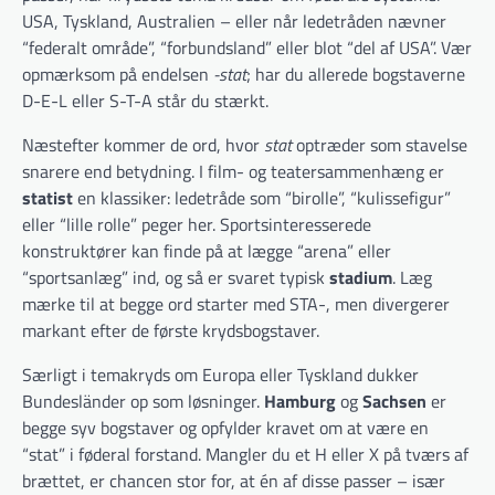
USA, Tyskland, Australien – eller når ledetråden nævner
“federalt område”, “forbundsland” eller blot “del af USA”. Vær
opmærksom på endelsen
-stat
; har du allerede bogstaverne
D-E-L eller S-T-A står du stærkt.
Næstefter kommer de ord, hvor
stat
optræder som stavelse
snarere end betydning. I film- og teatersammenhæng er
statist
en klassiker: ledetråde som “birolle”, “kulissefigur”
eller “lille rolle” peger her. Sportsinteresserede
konstruktører kan finde på at lægge “arena” eller
“sportsanlæg” ind, og så er svaret typisk
stadium
. Læg
mærke til at begge ord starter med STA-, men divergerer
markant efter de første krydsbogstaver.
Særligt i temakryds om Europa eller Tyskland dukker
Bundesländer op som løsninger.
Hamburg
og
Sachsen
er
begge syv bogstaver og opfylder kravet om at være en
“stat” i føderal forstand. Mangler du et H eller X på tværs af
brættet, er chancen stor for, at én af disse passer – især