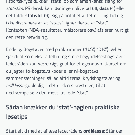
I sportskryds dukker “stats” op som amerikansk slang for
statistics
. På dansk kan løsningen blive
tal
(3),
data
(4) eller
det fulde
statistik
(9). Kig på antallet af felter – og lad dig
ikke distrahere af, at “stats” ligner flertal af “stat”.
Kontexten (NBA-resultater, målscorere osv.) afslører hurtigt
den rette betydning.
Endelig: Bogstaver med punktummer (“U.S.”, “D.K.”) tæller
sjældent som ekstra felter, og store begyndelsesbogstaver i
ledetråden kan være røgsignal for et egennavn. Uanset om
du jagter to-bogstavs koder eller ni-bogstavs
sammensætninger, så lad altid tema, krydsbogstaver og
ordklasse
guide dig – dét er den sikreste vej til at
nedkæmpe selv den mest luskede “stat”.
Sådan knækker du ‘stat’-nøglen: praktiske
løsetips
Start altid med at aflæse ledetrådens
ordklasse
: Står der