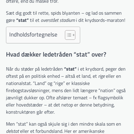
oftere, end du måske tror.
Sæt dig godt til rette, spids blyanten – og lad os sammen
gøre
“stat”
til et
overstået stadium
i dit krydsords-maraton!
Indholdsfortegnelse
Hvad dækker ledetråden “stat” over?
Når du støder på ledetråden
“stat”
i et krydsord, peger den
oftest på en politisk enhed – altså et land, et
rige
eller en
nationalstat. “Land” og “rige” er klassiske
firebogstavsløsninger, mens den lidt længere “nation” også
jævnligt dukker op. Ofte afslører temaet – fx flagsymbolik
eller hovedstæder – at det netop er denne betydning,
konstruktøren går efter.
Men “stat” kan også skjule sig i den mindre skala som en
delstat
eller et forbundsland. Her er amerikanske