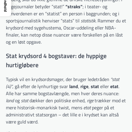
Indhold
lægejournaler betyder “stat!”
“straks”
; i teater- og
filmverdenen er en “statist” en person i baggrunden; og i
sportsjournalistik henviser “stats” til
statistik
. Rammer du et
krydsord med sygehustema, Oscar-uddeling eller NBA-
finaler, kan netop disse nuancer være forskellen på en låst
og en løst opgave.
Stat krydsord 4 bogstaver: de hyppige
hurtigløbere
Typisk vil en krydsordsmager, der bruger ledetråden
“stat
(4)”
, gå efter de lynhurtige svar
land
,
rige
,
stat
eller
etat
.
Alle har samme bogstavlængde, men hver deres nuance:
land
og
stat
dækker den politiske enhed,
rige
trækker mod et
mere historisk-monarkisk twist, mens
etat
peger på et
administrativt statsorgan – det lille e i krydset kan altså
være guld værd.