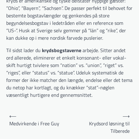
kryds er amerikanske og tyske del­stater hyppige gæster:
“Ohio”, “Bayern”, “Sachsen”. De passer perfekt til behovet for
bestemte bogstavlængder og genkendes på store
begyndelsesbogstav i lede­tråden eller en reference som
“US-”. Husk at Sverige selv gemmer på “län” og “rike”, der
kan dukke op i mere nordisk farvede puslerier.
Til sidst lader du
krydsbogstaverne
arbejde. Sitter andet
ord allerede, eliminerer et enkelt konsonant- eller vokal­
skift hurtigt tvivlere som “nation” vs. “union”, “riget” vs.
“riges”, eller “status” vs. “statue”. Udeluk systematisk de
former der ikke matcher den længde, endelse eller det tema
du netop har kortlagt, og du knækker “stat”-nøglen
væsentligt hurtigere end gennemsnittet.
Indlægsnavigation
⟵
⟶
Medvirkende i Free Guy
Krydsord løsning til
Tilberede