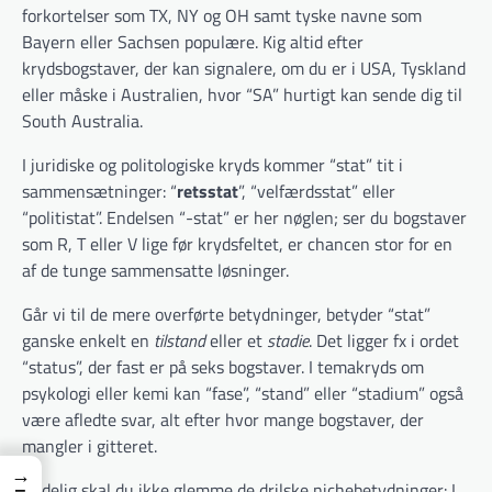
forkortelser som TX, NY og OH samt tyske navne som
Bayern eller Sachsen populære. Kig altid efter
krydsbogstaver, der kan signalere, om du er i USA, Tyskland
eller måske i Australien, hvor “SA” hurtigt kan sende dig til
South Australia.
I juridiske og politologiske kryds kommer “stat” tit i
sammensætninger: “
retsstat
”, “velfærdsstat” eller
“politistat”. Endelsen “-stat” er her nøglen; ser du bogstaver
som R, T eller V lige før krydsfeltet, er chancen stor for en
af de tunge sammensatte løsninger.
Går vi til de mere overførte betydninger, betyder “stat”
ganske enkelt en
tilstand
eller et
stadie
. Det ligger fx i ordet
“status”, der fast er på seks bogstaver. I tema­kryds om
psykologi eller kemi kan “fase”, “stand” eller “stadium” også
være afledte svar, alt efter hvor mange bogstaver, der
mangler i gitteret.
→
Endelig skal du ikke glemme de drilske nichebetydninger: I