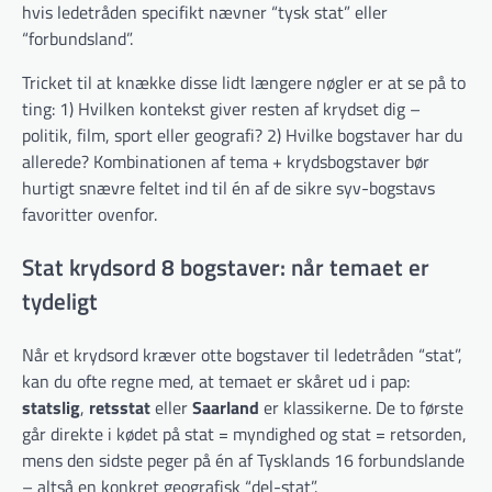
hvis ledetråden specifikt nævner “tysk stat” eller
“forbundsland”.
Tricket til at knække disse lidt længere nøgler er at se på to
ting: 1) Hvilken kontekst giver resten af krydset dig –
politik, film, sport eller geografi? 2) Hvilke bogstaver har du
allerede? Kombinationen af tema + krydsbogstaver bør
hurtigt snævre feltet ind til én af de sikre syv-bogstavs
favoritter ovenfor.
Stat krydsord 8 bogstaver: når temaet er
tydeligt
Når et krydsord kræver otte bogstaver til ledetråden “stat”,
kan du ofte regne med, at temaet er skåret ud i pap:
statslig
,
retsstat
eller
Saarland
er klassikerne. De to første
går direkte i kødet på stat = myndighed og stat = retsorden,
mens den sidste peger på én af Tysklands 16 forbundslande
– altså en konkret geografisk “del-stat”.