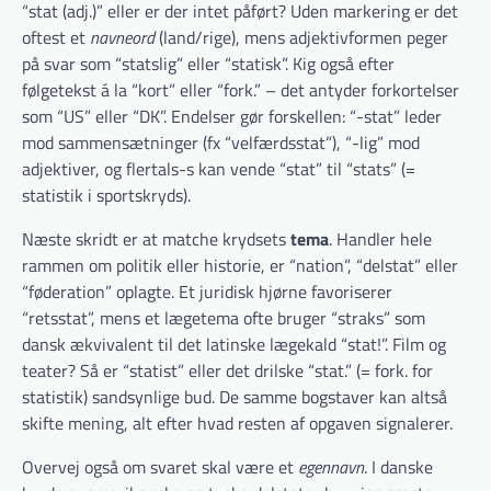
“stat (adj.)” eller er der intet påført? Uden markering er det
oftest et
navneord
(land/rige), mens adjektivformen peger
på svar som “statslig” eller “statisk”. Kig også efter
følgetekst á la “kort” eller “fork.” – det antyder forkortelser
som “US” eller “DK”. Endelser gør forskellen: “-stat” leder
mod sammensætninger (fx “velfærdsstat”), “-lig” mod
adjektiver, og flertals-s kan vende “stat” til “stats” (=
statistik i sportskryds).
Næste skridt er at matche krydsets
tema
. Handler hele
rammen om politik eller historie, er “nation”, “delstat” eller
“føderation” oplagte. Et juridisk hjørne favoriserer
“retsstat”, mens et lægetema ofte bruger “straks” som
dansk ækvivalent til det latinske lægekald “stat!”. Film og
teater? Så er “statist” eller det drilske “stat.” (= fork. for
statistik) sandsynlige bud. De samme bogstaver kan altså
skifte mening, alt efter hvad resten af opgaven signalerer.
Overvej også om svaret skal være et
egennavn
. I danske