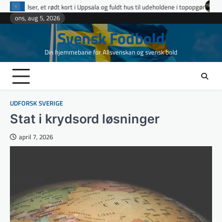
Skip
 Uppsala og fuldt hus til udeholdene i topopgør
Ettan Norra runde 9: fire u
to
ons, aug 5, 2026
content
Svensk Fodbold
Din hjemmebane for Allsvenskan og svensk bold
UDFORSK SVERIGE
Stat i krydsord løsninger
april 7, 2026