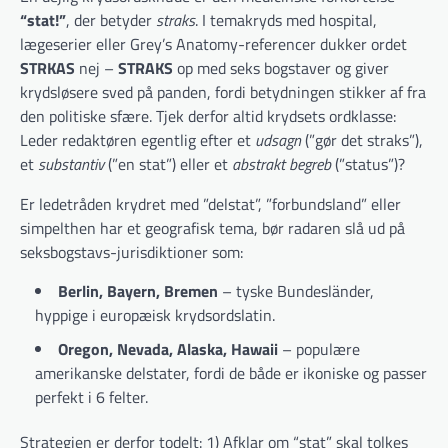
“stat!”
, der betyder
straks
. I temakryds med hospital,
lægeserier eller Grey’s Anatomy-referencer dukker ordet
STRKAS
nej –
STRAKS
op med seks bogstaver og giver
krydsløsere sved på panden, fordi betydningen stikker af fra
den politiske sfære. Tjek derfor altid krydsets ordklasse:
Leder redaktøren egentlig efter et
udsagn
(”gør det straks”),
et
substantiv
(”en stat”) eller et
abstrakt begreb
(”status”)?
Er ledetråden krydret med ”delstat”, ”forbundsland” eller
simpelthen har et geografisk tema, bør radaren slå ud på
seksbogstavs-jurisdiktioner som:
Berlin, Bayern, Bremen
– tyske Bundesländer,
hyppige i europæisk krydsordslatin.
Oregon, Nevada, Alaska, Hawaii
– populære
amerikanske delstater, fordi de både er ikoniske og passer
perfekt i 6 felter.
Strategien er derfor todelt: 1) Afklar om “stat” skal tolkes