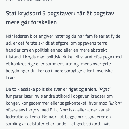
Stat krydsord 5 bogstaver: når ét bogstav
mere gør forskellen
Når lederen blot angiver
“stat”
og du har fem felter at fylde
ud, er det første skridt at afgøre, om opgavens tema
handler om en politisk enhed eller en mere abstrakt
tilstand. I kryds med politisk vinkel vil svaret ofte pege mod
et konkret rige eller sammenslutning, mens overførte
betydninger dukker op i mere sproglige eller filosofiske
kryds.
De to klassiske politiske svar er
riget
og
union
.
“Riget”
fungerer især, hvis andre stikord i opgaven kredser om
konger, kongedømmer eller sagakontekst, hvorimod
“union”
oftere ses i kryds med EU-, Nordisk- eller amerikansk
føderations-tema. Bemærk at begge ord signalerer en
samling af delstater eller lande – et godt stikord, hvis