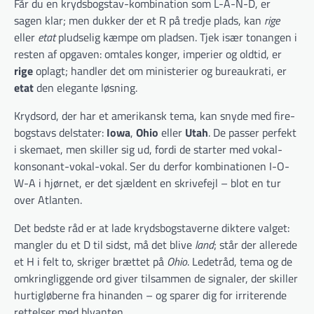
Får du en krydsbogstav-kombination som L-A-N-D, er
sagen klar; men dukker der et R på tredje plads, kan
rige
eller
etat
pludselig kæmpe om pladsen. Tjek især tonangen i
resten af opgaven: omtales konger, imperier og oldtid, er
rige
oplagt; handler det om ministerier og bureaukrati, er
etat
den elegante løsning.
Krydsord, der har et amerikansk tema, kan snyde med fire-
bogstavs delstater:
Iowa
,
Ohio
eller
Utah
. De passer perfekt
i skemaet, men skiller sig ud, fordi de starter med vokal-
konsonant-vokal-vokal. Ser du derfor kombinationen I-O-
W-A i hjørnet, er det sjældent en skrivefejl – blot en tur
over Atlanten.
Det bedste råd er at lade krydsbogstaverne diktere valget:
mangler du et D til sidst, må det blive
land
; står der allerede
et H i felt to, skriger brættet på
Ohio
. Ledetråd, tema og de
omkringliggende ord giver tilsammen de signaler, der skiller
hurtigløberne fra hinanden – og sparer dig for irriterende
rettelser med blyanten.