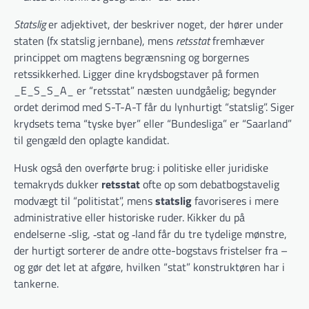
Statslig
er adjektivet, der beskriver noget, der hører under
staten (fx statslig jernbane), mens
retsstat
fremhæver
princippet om magtens begrænsning og borgernes
retssikkerhed. Ligger dine krydsbogstaver på formen
_E_S_S_A_ er “retsstat” næsten uundgåelig; begynder
ordet derimod med S-T-A-T får du lynhurtigt “statslig”. Siger
krydsets tema “tyske byer” eller “Bundesliga” er “Saarland”
til gengæld den oplagte kandidat.
Husk også den overførte brug: i politiske eller juridiske
temakryds dukker
retsstat
ofte op som debatbogstavelig
modvægt til “politistat”, mens
statslig
favoriseres i mere
administrative eller historiske ruder. Kikker du på
endelserne ‑slig, ‑stat og ‑land får du tre tydelige mønstre,
der hurtigt sorterer de andre otte-bogstavs fristelser fra –
og gør det let at afgøre, hvilken “stat” konstruktøren har i
tankerne.