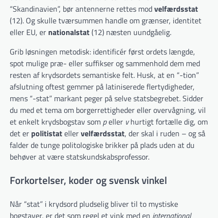
“Skandinavien”, bør antennerne rettes mod
velfærdsstat
(12). Og skulle tværsummen handle om grænser, identitet
eller EU, er
nationalstat
(12) næsten uundgåelig.
Grib løsningen metodisk: identificér først ordets længde,
spot mulige præ- eller suffikser og sammenhold dem med
resten af krydsordets semantiske felt. Husk, at en “-tion”
afslutning oftest gemmer på latiniserede flertydigheder,
mens “-stat” markant peger på selve statsbegrebet. Sidder
du med et tema om borgerrettigheder eller overvågning, vil
et enkelt krydsbogstav som
p
eller
v
hurtigt fortælle dig, om
det er
politistat
eller
velfærdsstat
, der skal i ruden – og så
falder de tunge politologiske brikker på plads uden at du
behøver at være statskundskabsprofessor.
Forkortelser, koder og svensk vinkel
Når “stat” i krydsord pludselig bliver til to mystiske
bogstaver, er det som regel et vink med en
international