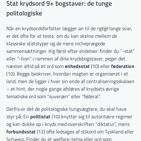
Stat krydsord 9+ bogstaver: de tunge
politologiske
Når en krydsordsforfatter lægger an til de
rigtigt
lange svar,
er det ofte for at teste, om du kan skelne mellem de
klassiske statstyper og de mere nicheprægede
sammensætninger. Kig først efter endelser: finder du “-stat”
eller “-tion” i rammen af dine krydsbogstaver, peger det
næsten altid på et ord som
enhedsstat
(10) eller
føderation
(10). Begge beskriver, hvordan magten er organiseret i et
land, men de ligger i hver sin ende af centraliseringsskalaen
– et hint, der nogle gange afsløres af krydsets øvrige
tematiske ord som “suveræn” eller “føderal”.
Derfra er det de politologiske tungvægtere, du skal have
styr på: En
politistat
(10) knytter sig til autoritære regimer
og kan dukke op i kryds med overskriften “diktatur”, mens
forbundsstat
(12) ofte ledsages af stikord om Tyskland eller
Schweiz. Finder du et welfare-tema eller ord som