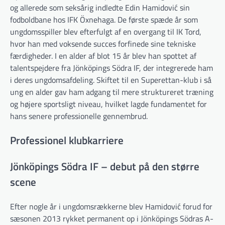
og allerede som seksårig indledte Edin Hamidović sin
fodboldbane hos IFK Öxnehaga. De første spæde år som
ungdomsspiller blev efterfulgt af en overgang til IK Tord,
hvor han med voksende succes forfinede sine tekniske
færdigheder. I en alder af blot 15 år blev han spottet af
talentspejdere fra Jönköpings Södra IF, der integrerede ham
i deres ungdomsafdeling. Skiftet til en Superettan-klub i så
ung en alder gav ham adgang til mere struktureret træning
og højere sportsligt niveau, hvilket lagde fundamentet for
hans senere professionelle gennembrud.
Professionel klubkarriere
Jönköpings Södra IF – debut på den større
scene
Efter nogle år i ungdomsrækkerne blev Hamidović forud for
sæsonen 2013 rykket permanent op i Jönköpings Södras A-