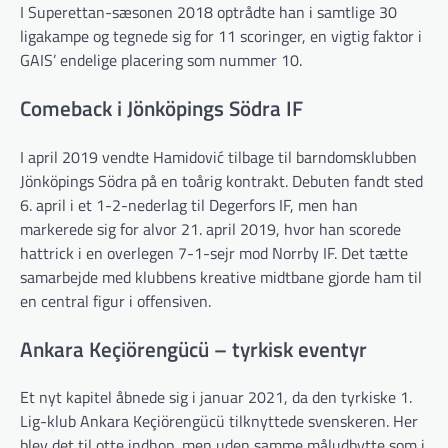
I Superettan-sæsonen 2018 optrådte han i samtlige 30
ligakampe og tegnede sig for 11 scoringer, en vigtig faktor i
GAIS’ endelige placering som nummer 10.
Comeback i Jönköpings Södra IF
I april 2019 vendte Hamidović tilbage til barndomsklubben
Jönköpings Södra på en toårig kontrakt. Debuten fandt sted
6. april i et 1-2-nederlag til Degerfors IF, men han
markerede sig for alvor 21. april 2019, hvor han scorede
hattrick i en overlegen 7-1-sejr mod Norrby IF. Det tætte
samarbejde med klubbens kreative midtbane gjorde ham til
en central figur i offensiven.
Ankara Keçiörengücü – tyrkisk eventyr
Et nyt kapitel åbnede sig i januar 2021, da den tyrkiske 1.
Lig-klub Ankara Keçiörengücü tilknyttede svenskeren. Her
blev det til otte indhop, men uden samme måludbytte som i