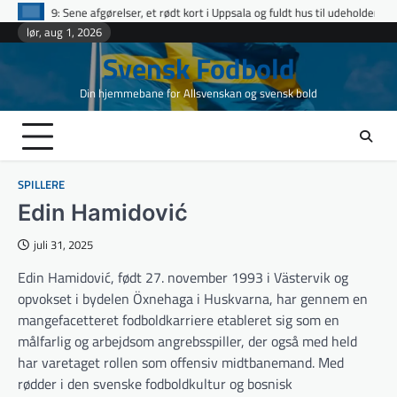
Skip
afgørelser, et rødt kort i Uppsala og fuldt hus til udeholdene i topopgør
Et
to
lør, aug 1, 2026
content
Svensk Fodbold
Din hjemmebane for Allsvenskan og svensk bold
SPILLERE
Edin Hamidović
juli 31, 2025
Edin Hamidović, født 27. november 1993 i Västervik og
opvokset i bydelen Öxnehaga i Huskvarna, har gennem en
mangefacetteret fodboldkarriere etableret sig som en
målfarlig og arbejdsom angrebsspiller, der også med held
har varetaget rollen som offensiv midtbanemand. Med
rødder i den svenske fodboldkultur og bosnisk