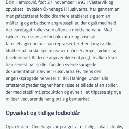
Edin Hamidović, født 27. november 1993 i Västervik og
opvokset i bydelen Öxnehaga i Huskvarna, har gennem en
mangefacetteret fodboldkarriere etableret sig som en
målfarlig og arbejdsom angrebsspiller, der også med held
har varetaget rollen som offensiv midtbanemand. Med
rødder i den svenske fodboldkultur og bosnisk
familiebaggrund har han repræsenteret en lang række
klubber på forskellige niveauer i både Sverige, Tyrkiet og
Grækenland. Kilderne angiver ikke entydigt, hvilken klub
han senest har spillet for: den svensksprogede
dokumentation nævner Husqvarna FF, mens den
engelsksprogede henviser til IFK Haninge. Under alle
omstændigheder tegner hans rejse et billede af en spiller,
der med stabil målproduktion og evne til at tilpasse sig nye
miljøer vedvarende har gjort sig bemærket.
Opvækst og tidlige fodboldår
Opvæksten i Öxnehaga var præget af et livligt lokalt klubliv,