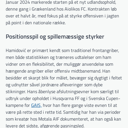
Januar 2024 markerede starten på et nyt udlandsophold,
denne gang i Grækenland hos Aiolikos FC. Kontrakten løb
over et halvt år, med fokus på at styrke offensiven i jagten
på point i den nationale række.
Positionsspil og spillemæssige styrker
Hamidović er primært kendt som traditionel frontangriber,
men både statistikken og træneres udtalelser om ham
vidner om en fleksibilitet, der muliggør anvendelse som
hængende angriber eller offensiv midtbanemand. Han
besidder et skarpt blik for målet, bevæger sig dygtigt i feltet
og udnytter såvel jordnære afleveringer som dybe
stikninger. Hans åbenlyse afslutningsevner kom særligt til
udtryk under opholdet i Husqvarna FF og i Svenska Cupen-
kampene for
GAIS,
hvor han flere gange viste evnen til at
være på rette sted i rette tid. Samtidig har han via perioder
som kreatør hos Motala AIF dokumenteret, at han også kan
levere det sidste, afgørende pasningsled.