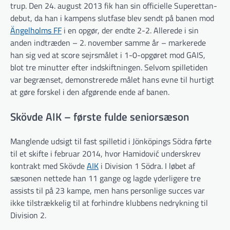
trup. Den 24. august 2013 fik han sin officielle Superettan-
debut, da han i kampens slutfase blev sendt på banen mod
Ängelholms FF
i en opgør, der endte 2-2. Allerede i sin
anden indtræden – 2. november samme år – markerede
han sig ved at score sejrsmålet i 1-0-opgøret mod GAIS,
blot tre minutter efter indskiftningen. Selvom spilletiden
var begrænset, demonstrerede målet hans evne til hurtigt
at gøre forskel i den afgørende ende af banen.
Skövde AIK – første fulde seniorsæson
Manglende udsigt til fast spilletid i Jönköpings Södra førte
til et skifte i februar 2014, hvor Hamidović underskrev
kontrakt med Skövde
AIK
i Division 1 Södra. I løbet af
sæsonen nettede han 11 gange og lagde yderligere tre
assists til på 23 kampe, men hans personlige succes var
ikke tilstrækkelig til at forhindre klubbens nedrykning til
Division 2.