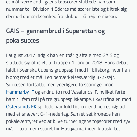
ét mål færre end ligaens topscorer sluttede han som
nummer to i Division 1 Södras målscorerliste og tiltrak sig
dermed opmærksomhed fra klubber på højere niveau.
GAIS – gennembrud i Superettan og
pokalsucces
I august 2017 indgik han en toårig aftale med GAIS og
sluttede sig officielt til truppen 1. januar 2018. Hans debut
faldt i Svenska Cupens gruppespil mod IF Elfsborg, hvor han
bidrog med et mål i en bemærkelsesværdig 3-2-sejr.
Succesen fortsatte med yderligere to scoringer mod
Hammarby IF
og endnu to mod Vasalunds IF, hvilket førte
ham til fem mål på tre gruppespilskampe. I kvartfinalen mod
Östersunds FK
spillede han fuld tid, om end holdet røg ud
med et snævert 0-1-nederlag. Samlet set kronede han
pokaleventyret ved at blive turneringens topscorer med syv
mål – to af dem scoret for Husqvarna inden klubskiftet.