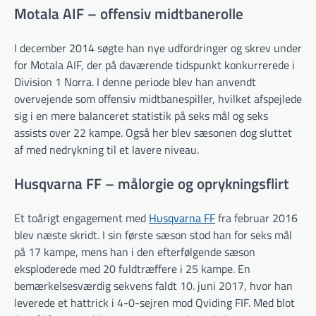
Motala AIF – offensiv midtbanerolle
I december 2014 søgte han nye udfordringer og skrev under
for Motala AIF, der på daværende tidspunkt konkurrerede i
Division 1 Norra. I denne periode blev han anvendt
overvejende som offensiv midtbanespiller, hvilket afspejlede
sig i en mere balanceret statistik på seks mål og seks
assists over 22 kampe. Også her blev sæsonen dog sluttet
af med nedrykning til et lavere niveau.
Husqvarna FF – målorgie og oprykningsflirt
Et toårigt engagement med
Husqvarna FF
fra februar 2016
blev næste skridt. I sin første sæson stod han for seks mål
på 17 kampe, mens han i den efterfølgende sæson
eksploderede med 20 fuldtræffere i 25 kampe. En
bemærkelsesværdig sekvens faldt 10. juni 2017, hvor han
leverede et hattrick i 4-0-sejren mod Qviding FIF. Med blot