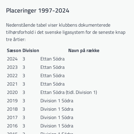
Placeringer 1997-2024
Nedenstående tabel viser klubbens dokumenterede
tilhørsforhold i det svenske ligasystem for de seneste knap
tre årtier:
Sæson
Division
Navn på række
2024
3
Ettan Södra
2023
3
Ettan Södra
2022
3
Ettan Södra
2021
3
Ettan Södra
2020
3
Ettan Södra (tidl. Division 1)
2019
3
Division 1 Södra
2018
3
Division 1 Södra
2017
3
Division 1 Södra
2016
3
Division 1 Södra
2015
3
Division 1 Södra