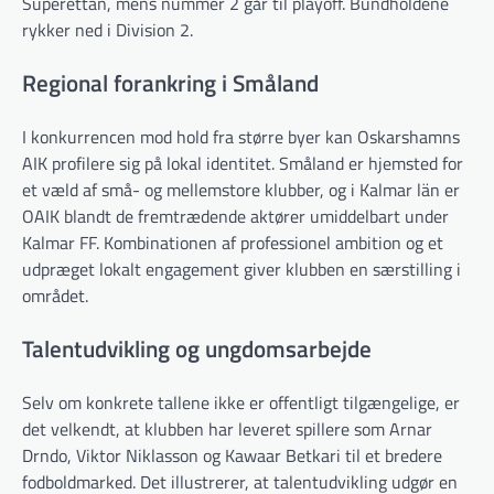
Superettan, mens nummer 2 går til playoff. Bundholdene
rykker ned i Division 2.
Regional forankring i Småland
I konkurrencen mod hold fra større byer kan Oskarshamns
AIK profilere sig på lokal identitet. Småland er hjemsted for
et væld af små- og mellemstore klubber, og i Kalmar län er
OAIK blandt de fremtrædende aktører umiddelbart under
Kalmar FF. Kombinationen af professionel ambition og et
udpræget lokalt engagement giver klubben en særstilling i
området.
Talentudvikling og ungdomsarbejde
Selv om konkrete tallene ikke er offentligt tilgængelige, er
det velkendt, at klubben har leveret spillere som Arnar
Drndo, Viktor Niklasson og Kawaar Betkari til et bredere
fodboldmarked. Det illustrerer, at talentudvikling udgør en