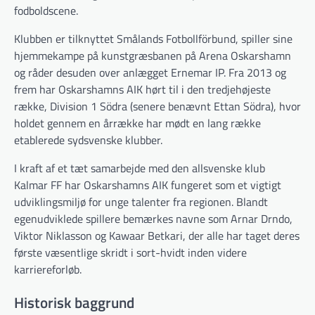
fodboldscene.
Klubben er tilknyttet Smålands Fotbollförbund, spiller sine
hjemmekampe på kunstgræsbanen på Arena Oskarshamn
og råder desuden over anlægget Ernemar IP. Fra 2013 og
frem har Oskarshamns AIK hørt til i den tredje­højeste
række, Division 1 Södra (senere benævnt Ettan Södra), hvor
holdet gennem en årrække har mødt en lang række
etablerede sydsvenske klubber.
I kraft af et tæt samarbejde med den allsvenske klub
Kalmar FF har Oskarshamns AIK fungeret som et vigtigt
udviklingsmiljø for unge talenter fra regionen. Blandt
egenudviklede spillere bemærkes navne som Arnar Drndo,
Viktor Niklasson og Kawaar Betkari, der alle har taget deres
første væsentlige skridt i sort-hvidt inden videre
karriereforløb.
Historisk baggrund