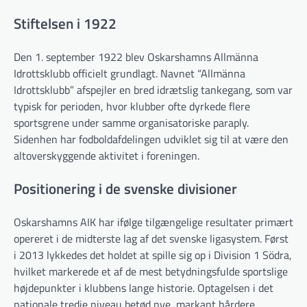
Stiftelsen i 1922
Den 1. september 1922 blev Oskarshamns Allmänna
Idrottsklubb officielt grundlagt. Navnet “Allmänna
Idrottsklubb” afspejler en bred idrætslig tankegang, som var
typisk for perioden, hvor klubber ofte dyrkede flere
sportsgrene under samme organisatoriske paraply.
Sidenhen har fodboldafdelingen udviklet sig til at være den
altoverskyggende aktivitet i foreningen.
Positionering i de svenske divisioner
Oskarshamns AIK har ifølge tilgængelige resultater primært
opereret i de midterste lag af det svenske ligasystem. Først
i 2013 lykkedes det holdet at spille sig op i Division 1 Södra,
hvilket markerede et af de mest betydningsfulde sportslige
højdepunkter i klubbens lange historie. Optagelsen i det
nationale tredje niveau betød nye, markant hårdere