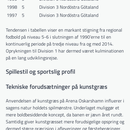
1998
5
Division 3 Nordöstra Götaland
1997
5
Division 3 Nordöstra Götaland
Tendensen i tabellen viser en markant stigning fra regional
fodbold på niveau 5-6 i slutningen af 1990’erne til en
kontinuerlig periode på tredje niveau fra og med 2014.
Oprykningen til Division 1 har dermed været kulminationen
på en lang udviklingsrejse.
Spillestil og sportslig profil
Tekniske forudsætninger på kunstgræs
Anvendelsen af kunstgræs på Arena Oskarshamn influerer i
sagens natur holdets spilmønstre. Underlaget muliggør et
mere boldbesiddende koncept, da banen er jævn året rundt.
Samtidig giver kunstgræsset mere forudsigelige opspring og
dermed større præcision i afleveringer og førsteberøringer.