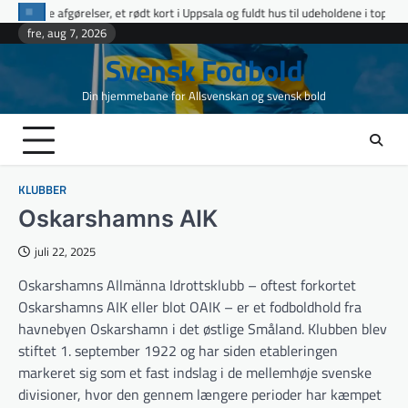
Skip
et rødt kort i Uppsala og fuldt hus til udeholdene i topopgør
Ettan Norra r
to
fre, aug 7, 2026
content
Svensk Fodbold
Din hjemmebane for Allsvenskan og svensk bold
KLUBBER
Oskarshamns AIK
juli 22, 2025
Oskarshamns Allmänna Idrottsklubb – oftest forkortet
Oskarshamns AIK eller blot OAIK – er et fodboldhold fra
havnebyen Oskarshamn i det østlige Småland. Klubben blev
stiftet 1. september 1922 og har siden etableringen
markeret sig som et fast indslag i de mellemhøje svenske
divisioner, hvor den gennem længere perioder har kæmpet