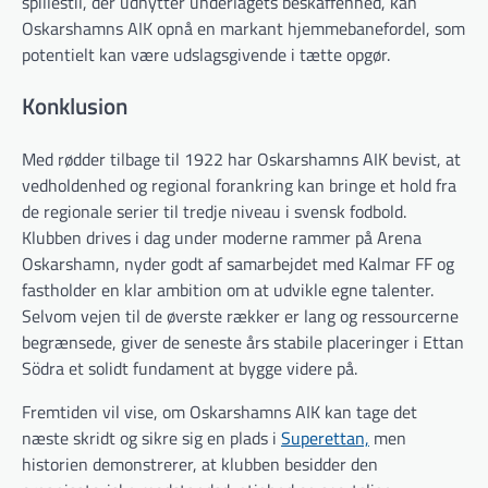
spillestil, der udnytter underlagets beskaffenhed, kan
Oskarshamns AIK opnå en markant hjemmebanefordel, som
potentielt kan være udslagsgivende i tætte opgør.
Konklusion
Med rødder tilbage til 1922 har Oskarshamns AIK bevist, at
vedholdenhed og regional forankring kan bringe et hold fra
de regionale serier til tredje niveau i svensk fodbold.
Klubben drives i dag under moderne rammer på Arena
Oskarshamn, nyder godt af samarbejdet med Kalmar FF og
fastholder en klar ambition om at udvikle egne talenter.
Selvom vejen til de øverste rækker er lang og ressourcerne
begrænsede, giver de seneste års stabile placeringer i Ettan
Södra et solidt fundament at bygge videre på.
Fremtiden vil vise, om Oskarshamns AIK kan tage det
næste skridt og sikre sig en plads i
Superettan,
men
historien demonstrerer, at klubben besidder den