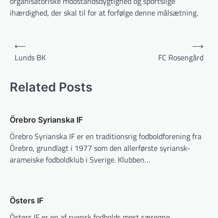
organisatoriske modstandsdygtighed og sportslige
ihærdighed, der skal til for at forfølge denne målsætning.
Indlægsnavigation
⟵
⟶
Lunds BK
FC Rosengård
Related Posts
Örebro Syrianska IF
Örebro Syrianska IF er en traditionsrig fodboldforening fra
Örebro, grundlagt i 1977 som den allerførste syriansk-
arameiske fodboldklub i Sverige. Klubben…
Östers IF
Östers IF er en af svensk fodbolds mest særegne