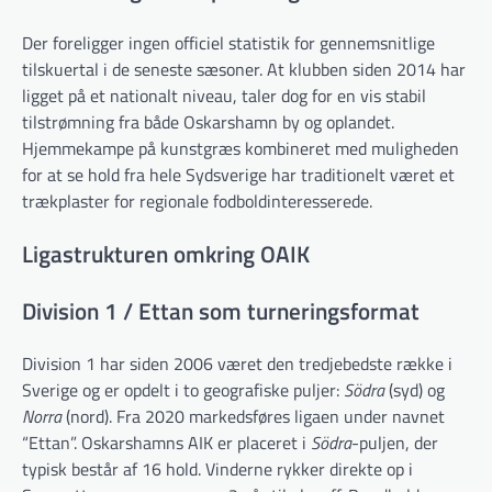
Der foreligger ingen officiel statistik for gennemsnitlige
tilskuertal i de seneste sæsoner. At klubben siden 2014 har
ligget på et nationalt niveau, taler dog for en vis stabil
tilstrømning fra både Oskarshamn by og oplandet.
Hjemmekampe på kunstgræs kombineret med muligheden
for at se hold fra hele Sydsverige har traditionelt været et
trækplaster for regionale fodboldinteresserede.
Liga­strukturen omkring OAIK
Division 1 / Ettan som turneringsformat
Division 1 har siden 2006 været den tredjebedste række i
Sverige og er opdelt i to geografiske puljer:
Södra
(syd) og
Norra
(nord). Fra 2020 markedsføres ligaen under navnet
“Ettan”. Oskarshamns AIK er placeret i
Södra
-puljen, der
typisk består af 16 hold. Vinderne rykker direkte op i