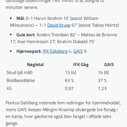
samtidige udskiftninger i 65. minut til at udligne to
minutter senere.
Mål
: 0-1 Harun Ibrahim 15’ (assist William
Milovanovic) – 1-1
David Kruse
67’ (assist Tobias Heintz)
Gule kort
: Anders Trondsen 82’ – Matteo de Brienne
17’, Axel Henriksson 27’, Ibrahim Diabaté 75’
Hjørnespark
:
IFK Göteborg
4,
GAIS
9
Nøgletal
IFK Gbg
GAIS
Skud (på mål)
12 (4)
14 (6)
Boldbesiddelse
63 %
37 %
XG
0,97
1,23
Pontus Dahlberg noterede fem redninger for hjemmeholdet,
mens GAIS-keeper Mërgim Krasniqi afværgede tre forsøg i
en kamp, hvor gæsterne også blev fanget i offside seks
gange.