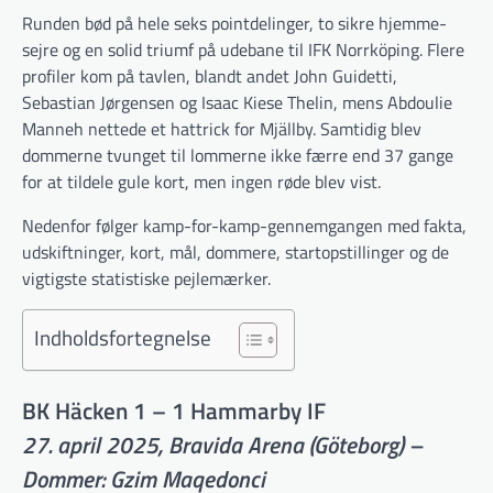
Runden bød på hele seks pointdelinger, to sikre hjemme­
sejre og en solid triumf på udebane til IFK Norrköping. Flere
profiler kom på tavlen, blandt andet John Guidetti,
Sebastian Jørgensen og Isaac Kiese Thelin, mens Abdoulie
Manneh nettede et hattrick for Mjällby. Samtidig blev
dommerne tvunget til lommerne ikke færre end 37 gange
for at tildele gule kort, men ingen røde blev vist.
Nedenfor følger kamp-for-kamp-gennemgangen med fakta,
udskiftninger, kort, mål, dommere, start­opstillinger og de
vigtigste statistiske pejlemærker.
Indholdsfortegnelse
BK Häcken 1 – 1 Hammarby IF
27. april 2025, Bravida Arena (Göteborg) –
Dommer: Gzim Maqedonci