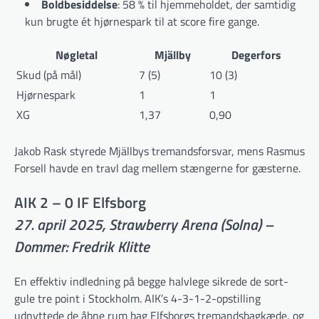
Boldbesiddelse
: 58 % til hjemmeholdet, der samtidig
kun brugte ét hjørnespark til at score fire gange.
Nøgletal
Mjällby
Degerfors
Skud (på mål)
7 (5)
10 (3)
Hjørnespark
1
1
XG
1,37
0,90
Jakob Rask styrede Mjällbys tremands­forsvar, mens Rasmus
Forsell havde en travl dag mellem stængerne for gæsterne.
AIK 2 – 0 IF Elfsborg
27. april 2025, Strawberry Arena (Solna) –
Dommer: Fredrik Klitte
En effektiv indledning på begge halvlege sikrede de sort-
gule tre point i Stockholm. AIK’s 4-3-1-2-opstilling
udnyttede de åbne rum bag Elfsborgs tremandsbagkæde, og