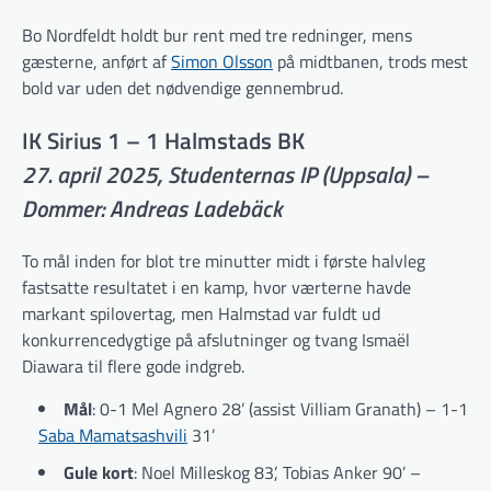
Bo Nordfeldt holdt bur rent med tre redninger, mens
gæsterne, anført af
Simon Olsson
på midtbanen, trods mest
bold var uden det nødvendige gennembrud.
IK Sirius 1 – 1 Halmstads BK
27. april 2025, Studenternas IP (Uppsala) –
Dommer: Andreas Ladebäck
To mål inden for blot tre minutter midt i første halvleg
fastsatte resultatet i en kamp, hvor værterne havde
markant spilovertag, men Halmstad var fuldt ud
konkurrencedygtige på afslutninger og tvang Ismaël
Diawara til flere gode indgreb.
Mål
: 0-1 Mel Agnero 28’ (assist Villiam Granath) – 1-1
Saba Mamatsashvili
31’
Gule kort
: Noel Milleskog 83’, Tobias Anker 90’ –