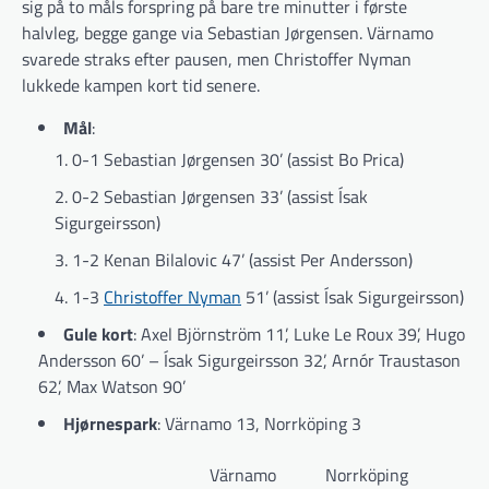
sig på to måls forspring på bare tre minutter i første
halvleg, begge gange via Sebastian Jørgensen. Värnamo
svarede straks efter pausen, men Christoffer Nyman
lukkede kampen kort tid senere.
Mål
:
0-1 Sebastian Jørgensen 30’ (assist Bo Prica)
0-2 Sebastian Jørgensen 33’ (assist Ísak
Sigurgeirsson)
1-2 Kenan Bilalovic 47’ (assist Per Andersson)
1-3
Christoffer Nyman
51’ (assist Ísak Sigurgeirsson)
Gule kort
: Axel Björnström 11’, Luke Le Roux 39’, Hugo
Andersson 60’ – Ísak Sigurgeirsson 32’, Arnór Traustason
62’, Max Watson 90’
Hjørnespark
: Värnamo 13, Norrköping 3
Värnamo
Norrköping