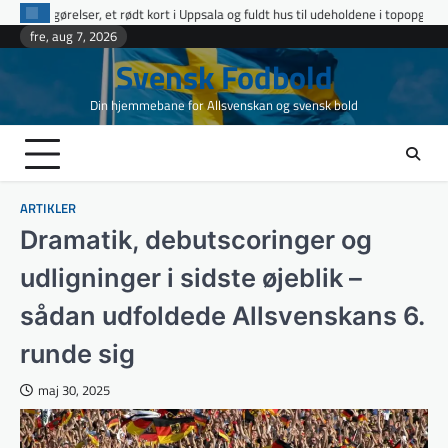
Skip
ort i Uppsala og fuldt hus til udeholdene i topopgør
Ettan Norra runde 9: f
to
fre, aug 7, 2026
content
Svensk Fodbold
Din hjemmebane for Allsvenskan og svensk bold
ARTIKLER
Dramatik, debutscoringer og
udligninger i sidste øjeblik –
sådan udfoldede Allsvenskans 6.
runde sig
maj 30, 2025