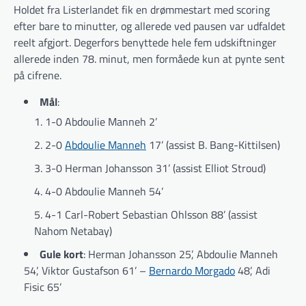
Holdet fra Listerlandet fik en drømmestart med scoring
efter bare to minutter, og allerede ved pausen var udfaldet
reelt afgjort. Degerfors benyttede hele fem udskiftninger
allerede inden 78. minut, men formåede kun at pynte sent
på cifrene.
Mål
:
1-0 Abdoulie Manneh 2’
2-0
Abdoulie Manneh
17’ (assist B. Bang-Kittilsen)
3-0 Herman Johansson 31’ (assist Elliot Stroud)
4-0 Abdoulie Manneh 54’
4-1 Carl-Robert Sebastian Ohlsson 88’ (assist
Nahom Netabay)
Gule kort
: Herman Johansson 25’, Abdoulie Manneh
54’, Viktor Gustafson 61’ –
Bernardo Morgado
48’, Adi
Fisic 65’