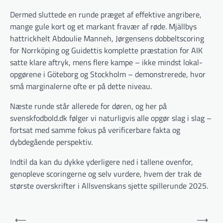
Dermed sluttede en runde præget af effektive angribere,
mange gule kort og et markant fravær af røde. Mjällbys
hattrickhelt Abdoulie Manneh, Jørgensens dobbelt­scoring
for Norrköping og Guidettis komplette præstation for AIK
satte klare aftryk, mens flere kampe – ikke mindst lokal­
opgørene i Göteborg og Stockholm – demonstrerede, hvor
små marginalerne ofte er på dette niveau.
Næste runde står allerede for døren, og her på
svenskfodbold.dk følger vi naturligvis alle opgør slag i slag –
fortsat med samme fokus på verificerbare fakta og
dybdegående perspektiv.
Indtil da kan du dykke yderligere ned i tallene ovenfor,
genopleve scoringerne og selv vurdere, hvem der trak de
største overskrifter i Allsvenskans sjette spillerunde 2025.
Indlægsnavigation
⟵
⟶