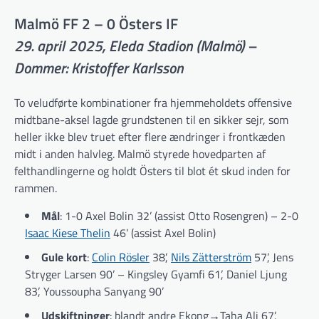
Malmö FF 2 – 0 Östers IF
29. april 2025, Eleda Stadion (Malmö) –
Dommer: Kristoffer Karlsson
To veludførte kombinationer fra hjemmeholdets offensive
midtbane-aksel lagde grundstenen til en sikker sejr, som
heller ikke blev truet efter flere ændringer i frontkæden
midt i anden halvleg. Malmö styrede hovedparten af
felthandlingerne og holdt Östers til blot ét skud inden for
rammen.
Mål
: 1-0 Axel Bolin 32’ (assist Otto Rosengren) – 2-0
Isaac Kiese Thelin
46’ (assist Axel Bolin)
Gule kort
:
Colin Rösler
38’,
Nils Zätterström
57’, Jens
Stryger Larsen 90’ – Kingsley Gyamfi 61’, Daniel Ljung
83’, Youssoupha Sanyang 90’
Udskiftninger
: blandt andre Ekong→Taha Ali 67’,