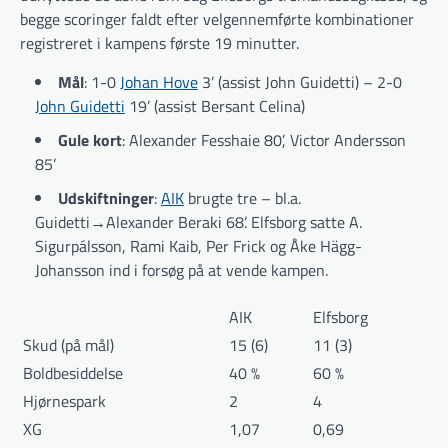
begge scoringer faldt efter velgennemførte kombinationer
registreret i kampens første 19 minutter.
Mål
: 1-0
Johan Hove
3’ (assist John Guidetti) – 2-0
John Guidetti
19’ (assist Bersant Celina)
Gule kort
: Alexander Fesshaie 80’, Victor Andersson
85’
Udskiftninger
:
AIK
brugte tre – bl.a.
Guidetti→Alexander Beraki 68’. Elfsborg satte A.
Sigurpálsson, Rami Kaib, Per Frick og Åke Hägg-
Johansson ind i forsøg på at vende kampen.
AIK
Elfsborg
Skud (på mål)
15 (6)
11 (3)
Boldbesiddelse
40 %
60 %
Hjørnespark
2
4
XG
1,07
0,69