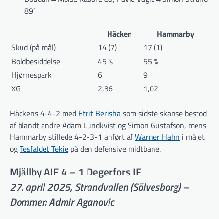
89’
Häcken
Hammarby
Skud (på mål)
14 (7)
17 (1)
Boldbesiddelse
45 %
55 %
Hjørnespark
6
9
XG
2,36
1,02
Häckens 4-4-2 med
Etrit Berisha
som sidste skanse bestod
af blandt andre Adam Lundkvist og Simon Gustafson, mens
Hammarby stillede 4-2-3-1 anført af
Warner Hahn
i målet
og
Tesfaldet Tekie
på den defensive midtbane.
Mjällby AIF 4 – 1 Degerfors IF
27. april 2025, Strandvallen (Sölvesborg) –
Dommer: Admir Aganovic