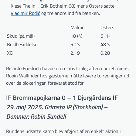
Kiese Thelin→Erik Botheim 68’, mens Östers satte
Vladimir Rodić
og tre andre ind fra bænken.
Malmö
Östers
Skud (på mål)
18 (4)
6 (1)
Boldbesiddelse
52 %
48 %
XG
2,19
0,28
Ricardo Friedrich havde en relativt rolig aften i buret, mens
Robin Wallinder hos gæsterne måtte levere to redninger ud
over de blokeringer, forsvaret stod for.
IF Brommapojkarna 0 – 1 Djurgårdens IF
29. maj 2025, Grimsta IP (Stockholm) –
Dommer: Robin Sundell
Rundens udsatte kamp blev afgjort af en enkelt aktion i