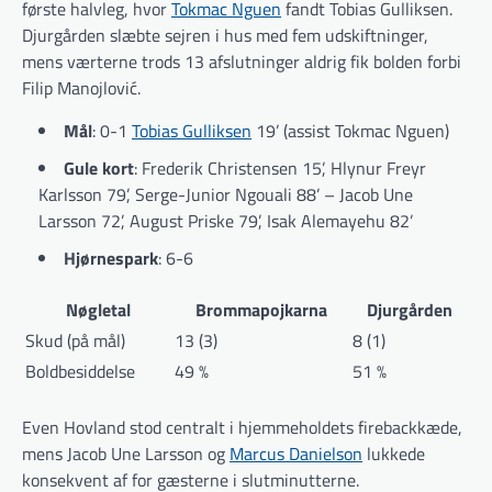
første halvleg, hvor
Tokmac Nguen
fandt Tobias Gulliksen.
Djurgården slæbte sejren i hus med fem udskiftninger,
mens værterne trods 13 afslutninger aldrig fik bolden forbi
Filip Manojlović.
Mål
: 0-1
Tobias Gulliksen
19’ (assist Tokmac Nguen)
Gule kort
: Frederik Christensen 15’, Hlynur Freyr
Karlsson 79’, Serge-Junior Ngouali 88’ – Jacob Une
Larsson 72’, August Priske 79’, Isak Alemayehu 82’
Hjørnespark
: 6-6
Nøgletal
Brommapojkarna
Djurgården
Skud (på mål)
13 (3)
8 (1)
Boldbesiddelse
49 %
51 %
Even Hovland stod centralt i hjemmeholdets firebackkæde,
mens Jacob Une Larsson og
Marcus Danielson
lukkede
konsekvent af for gæsterne i slutminutterne.