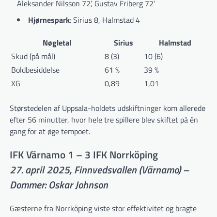
Aleksander Nilsson 72’, Gustav Friberg 72’
Hjørnespark
: Sirius 8, Halmstad 4
Nøgletal
Sirius
Halmstad
Skud (på mål)
8 (3)
10 (6)
Boldbesiddelse
61 %
39 %
XG
0,89
1,01
Størstedelen af Uppsala-holdets udskiftninger kom allerede
efter 56 minutter, hvor hele tre spillere blev skiftet på én
gang for at øge tempoet.
IFK Värnamo 1 – 3 IFK Norrköping
27. april 2025, Finnvedsvallen (Värnamo) –
Dommer: Oskar Johnson
Gæsterne fra Norrköping viste stor effektivitet og bragte