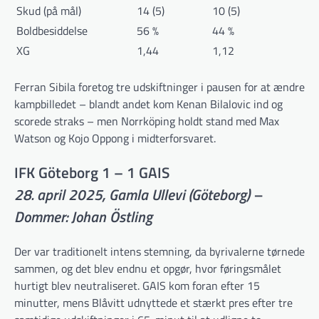
Skud (på mål)
14 (5)
10 (5)
Boldbesiddelse
56 %
44 %
XG
1,44
1,12
Ferran Sibila foretog tre udskiftninger i pausen for at ændre
kampbilledet – blandt andet kom Kenan Bilalovic ind og
scorede straks – men Norrköping holdt stand med Max
Watson og Kojo Oppong i midterforsvaret.
IFK Göteborg 1 – 1 GAIS
28. april 2025, Gamla Ullevi (Göteborg) –
Dommer: Johan Östling
Der var traditionelt intens stemning, da byrivalerne tørnede
sammen, og det blev endnu et opgør, hvor føringsmålet
hurtigt blev neutraliseret. GAIS kom foran efter 15
minutter, mens Blåvitt udnyttede et stærkt pres efter tre