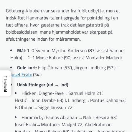
Göteborg-klubben var sekunder fra fuldt udbytte, men et
indskiftet Hammarby-talent sørgede for pointdeling i en
tæt affære, hvor gæsterne trak det længste strå på
boldbesiddelsen, mens hjemmeholdet var skarpest på
afslutningerne inden for målrammen.
Mål
: 1-0 Svenne Myrthu Andersen (87’, assist Samuel
Holm) – 1-1 Moïse Kaboré (90’, assist Montader Madjed)
Gule kort
: Filip Öhman (53’), Jörgen Lindberg (57’) –
Jusef Erabi
(34’)
→
Indhold
Udskiftninger (ud → ind)
:
Häcken: Diagne-Faye→Samuel Holm 21’,
Hrstić→John Dembe 63’, J. Lindberg→Pontus Dahbo 63’,
F. Öhman→Sigge Jansson 72’
Hammarby: Paulos Abraham→Nahir Besara 63’,
Jusef Erabi→Montader Madjed 72’, Abdelrahman
Boudah→Moïse Kaboré 89’, Pavle Vagić→Simon Strand