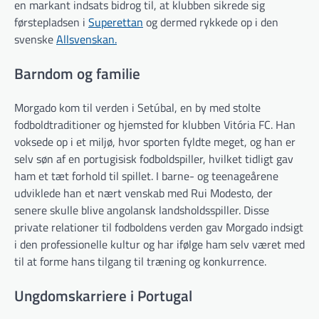
en markant indsats bidrog til, at klubben sikrede sig
førstepladsen i
Superettan
og dermed rykkede op i den
svenske
Allsvenskan.
Barndom og familie
Morgado kom til verden i Setúbal, en by med stolte
fodboldtraditioner og hjemsted for klubben Vitória FC. Han
voksede op i et miljø, hvor sporten fyldte meget, og han er
selv søn af en portugisisk fodboldspiller, hvilket tidligt gav
ham et tæt forhold til spillet. I barne- og teenageårene
udviklede han et nært venskab med Rui Modesto, der
senere skulle blive angolansk landsholdsspiller. Disse
private relationer til fodboldens verden gav Morgado indsigt
i den professionelle kultur og har ifølge ham selv været med
til at forme hans tilgang til træning og konkurrence.
Ungdomskarriere i Portugal