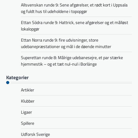
Allsvenskan runde 9: Sene afgørelser, et rødt kort i Uppsala
og fuldt hus til udeholdene i topopgør
Ettan Södra runde 9: Hattrick, sene afgørelser og et målløst
lokalopgør
Ettan Norra runde 9: fire udvisninger, store
udebanepræstationer og mål i de døende minutter
Superettan runde 8: Målrige udebanesejre, et par stærke
hjemmestik – og et tæt nul-nul i Borlänge
Kategorier
Artikler
Klubber
Ligaer
Spillere
Udforsk Sverige