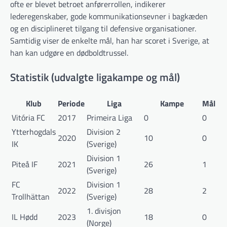
ofte er blevet betroet anførerrollen, indikerer
lederegenskaber, gode kommunikationsevner i bagkæden
og en disciplineret tilgang til defensive organisationer.
Samtidig viser de enkelte mål, han har scoret i Sverige, at
han kan udgøre en dødboldtrussel.
Statistik (udvalgte ligakampe og mål)
Klub
Periode
Liga
Kampe
Mål
Vitória FC
2017
Primeira Liga
0
0
Ytterhogdals
Division 2
2020
10
0
IK
(Sverige)
Division 1
Piteå IF
2021
26
1
(Sverige)
FC
Division 1
2022
28
2
Trollhättan
(Sverige)
1. divisjon
IL Hødd
2023
18
0
(Norge)