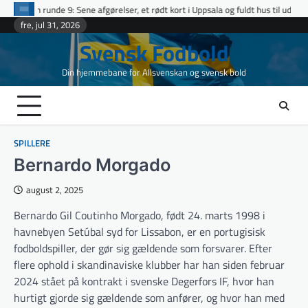
Skip
Sene afgørelser, et rødt kort i Uppsala og fuldt hus til udeholdene i topopgør
to
fre, jul 31, 2026
content
Svensk Fodbold
Din hjemmebane for Allsvenskan og svensk bold
SPILLERE
Bernardo Morgado
august 2, 2025
Bernardo Gil Coutinho Morgado, født 24. marts 1998 i
havnebyen Setúbal syd for Lissabon, er en portugisisk
fodboldspiller, der gør sig gældende som forsvarer. Efter
flere ophold i skandinaviske klubber har han siden februar
2024 stået på kontrakt i svenske Degerfors IF, hvor han
hurtigt gjorde sig gældende som anfører, og hvor han med