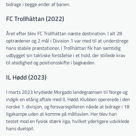
bidrage i begge ender af banen.
FC Trollhättan (2022)
Året efter blev FC Trollhättan næste destination. I alt 28
optrædener og 2 mål i Division 1 var med til at understrege
hans stabile præstationer. I Trollhättan fik han samtidig
udbygget sin taktiske forståelse i et hold, der stillede krav
til alsidighed og positionsskifte i bagkæden.
IL Hødd (2023)
I marts 2023 krydsede Morgado landegrænsen til Norge og
indgik en etårig aftale med IL Hødd. Klubben opererede i den
norske 1. divisjon, og forsvarsspilleren nåede at bidrage i 18
ligakampe uden at komme på måltavlen. Her blev han
testet mod en fysisk stærk liga, hvilket yderligere udviklede
hans duelspil.