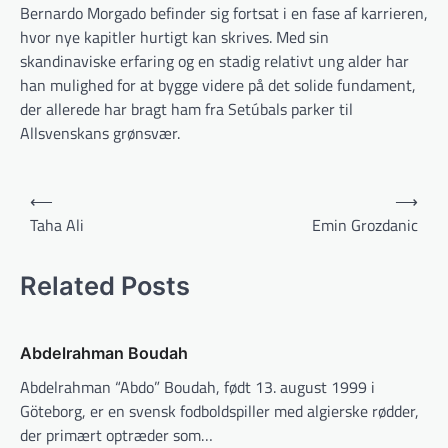
Bernardo Morgado befinder sig fortsat i en fase af karrieren,
hvor nye kapitler hurtigt kan skrives. Med sin
skandinaviske erfaring og en stadig relativt ung alder har
han mulighed for at bygge videre på det solide fundament,
der allerede har bragt ham fra Setúbals parker til
Allsvenskans grønsvær.
Indlægsnavigation
⟵
⟶
Taha Ali
Emin Grozdanic
Related Posts
Abdelrahman Boudah
Abdelrahman “Abdo” Boudah, født 13. august 1999 i
Göteborg, er en svensk fodboldspiller med algierske rødder,
der primært optræder som…