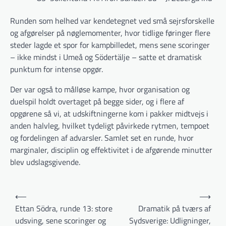
Runden som helhed var kendetegnet ved små sejrsforskelle
og afgørelser på nøglemomenter, hvor tidlige føringer flere
steder lagde et spor for kampbilledet, mens sene scoringer
– ikke mindst i Umeå og Södertälje – satte et dramatisk
punktum for intense opgør.
Der var også to målløse kampe, hvor organisation og
duelspil holdt overtaget på begge sider, og i flere af
opgørene så vi, at udskiftningerne kom i pakker midtvejs i
anden halvleg, hvilket tydeligt påvirkede rytmen, tempoet
og fordelingen af advarsler. Samlet set en runde, hvor
marginaler, disciplin og effektivitet i de afgørende minutter
blev udslagsgivende.
Indlægsnavigation
⟵
⟶
Ettan Södra, runde 13: store
Dramatik på tværs af
udsving, sene scoringer og
Sydsverige: Udligninger,