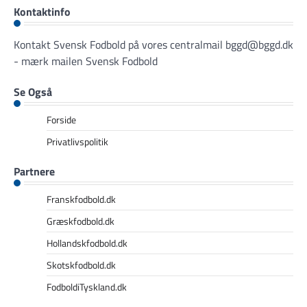
Kontaktinfo
Kontakt Svensk Fodbold på vores centralmail
bggd@bggd.dk
- mærk mailen Svensk Fodbold
Se Også
Forside
Privatlivspolitik
Partnere
Franskfodbold.dk
Græskfodbold.dk
Hollandskfodbold.dk
Skotskfodbold.dk
FodboldiTyskland.dk