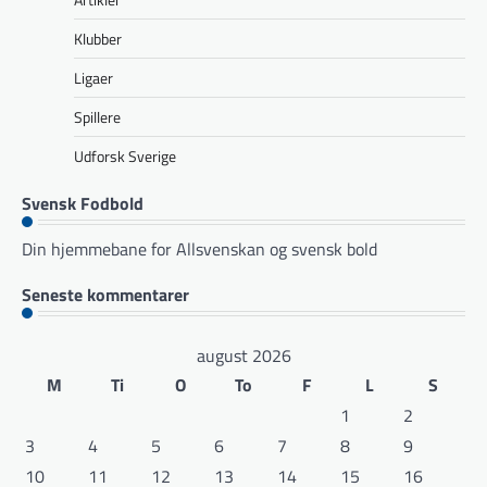
Klubber
Ligaer
Spillere
Udforsk Sverige
Svensk Fodbold
Din hjemmebane for Allsvenskan og svensk bold
Seneste kommentarer
august 2026
M
Ti
O
To
F
L
S
1
2
3
4
5
6
7
8
9
10
11
12
13
14
15
16