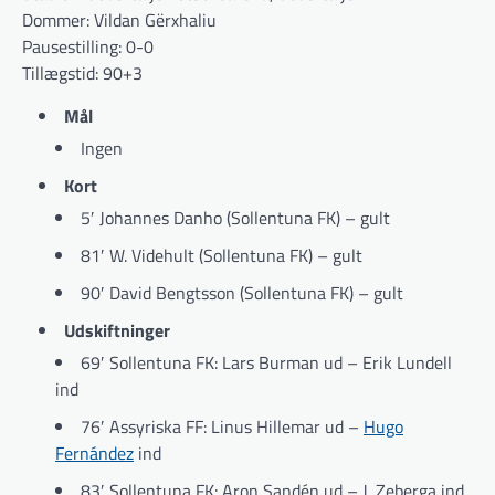
Dommer: Vildan Gërxhaliu
Pausestilling: 0-0
Tillægstid: 90+3
Mål
Ingen
Kort
5′ Johannes Danho (Sollentuna FK) – gult
81′ W. Videhult (Sollentuna FK) – gult
90′ David Bengtsson (Sollentuna FK) – gult
Udskiftninger
69′ Sollentuna FK: Lars Burman ud – Erik Lundell
ind
76′ Assyriska FF: Linus Hillemar ud –
Hugo
Fernández
ind
83′ Sollentuna FK: Aron Sandén ud – J. Zeberga ind