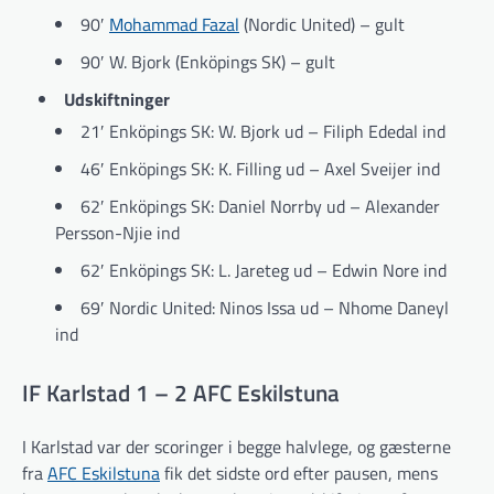
90′
Mohammad Fazal
(Nordic United) – gult
90′ W. Bjork (Enköpings SK) – gult
Udskiftninger
21′ Enköpings SK: W. Bjork ud – Filiph Ededal ind
46′ Enköpings SK: K. Filling ud – Axel Sveijer ind
62′ Enköpings SK: Daniel Norrby ud – Alexander
Persson-Njie ind
62′ Enköpings SK: L. Jareteg ud – Edwin Nore ind
69′ Nordic United: Ninos Issa ud – Nhome Daneyl
ind
IF Karlstad 1 – 2 AFC Eskilstuna
I Karlstad var der scoringer i begge halvlege, og gæsterne
fra
AFC Eskilstuna
fik det sidste ord efter pausen, mens