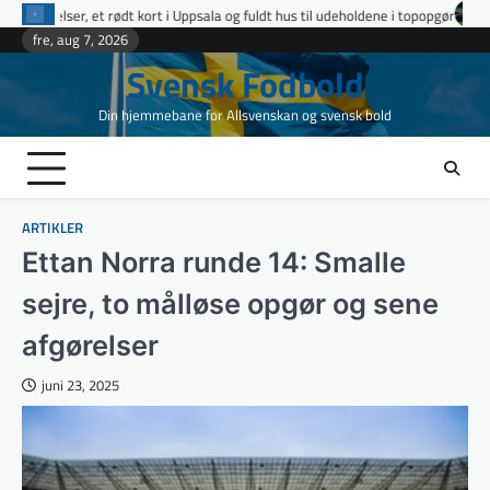
Skip
 Uppsala og fuldt hus til udeholdene i topopgør
Ettan Norra runde 9: fire u
to
fre, aug 7, 2026
content
Svensk Fodbold
Din hjemmebane for Allsvenskan og svensk bold
ARTIKLER
Ettan Norra runde 14: Smalle
sejre, to målløse opgør og sene
afgørelser
juni 23, 2025