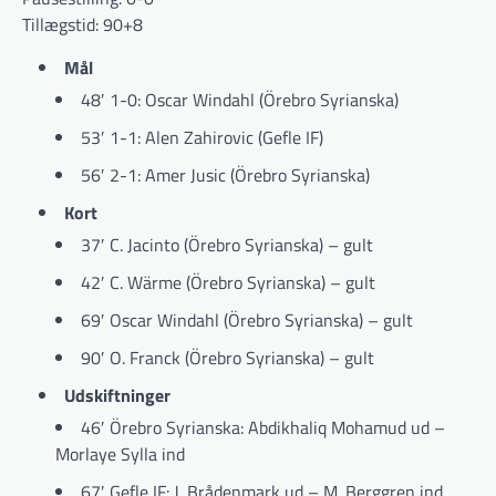
Tillægstid: 90+8
Mål
48′ 1-0: Oscar Windahl (Örebro Syrianska)
53′ 1-1: Alen Zahirovic (Gefle IF)
56′ 2-1: Amer Jusic (Örebro Syrianska)
Kort
37′ C. Jacinto (Örebro Syrianska) – gult
42′ C. Wärme (Örebro Syrianska) – gult
69′ Oscar Windahl (Örebro Syrianska) – gult
90′ O. Franck (Örebro Syrianska) – gult
Udskiftninger
46′ Örebro Syrianska: Abdikhaliq Mohamud ud –
Morlaye Sylla ind
67′ Gefle IF: J. Brådenmark ud – M. Berggren ind