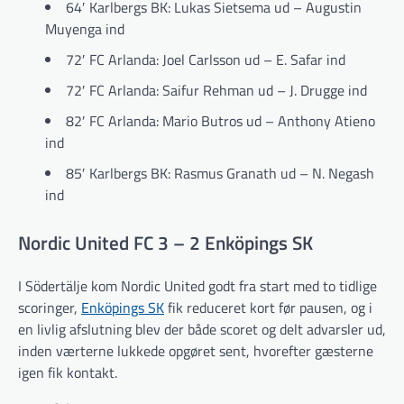
64′ Karlbergs BK: Lukas Sietsema ud – Augustin
Muyenga ind
72′ FC Arlanda: Joel Carlsson ud – E. Safar ind
72′ FC Arlanda: Saifur Rehman ud – J. Drugge ind
82′ FC Arlanda: Mario Butros ud – Anthony Atieno
ind
85′ Karlbergs BK: Rasmus Granath ud – N. Negash
ind
Nordic United FC 3 – 2 Enköpings SK
I Södertälje kom Nordic United godt fra start med to tidlige
scoringer,
Enköpings SK
fik reduceret kort før pausen, og i
en livlig afslutning blev der både scoret og delt advarsler ud,
inden værterne lukkede opgøret sent, hvorefter gæsterne
igen fik kontakt.