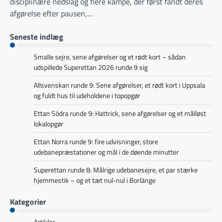
disciplinære nedslag og flere kampe, der først fandt deres
afgørelse efter pausen,…
Seneste indlæg
Smalle sejre, sene afgørelser og et rødt kort – sådan
udspillede Superettan 2026 runde 9 sig
Allsvenskan runde 9: Sene afgørelser, et rødt kort i Uppsala
og fuldt hus til udeholdene i topopgør
Ettan Södra runde 9: Hattrick, sene afgørelser og et målløst
lokalopgør
Ettan Norra runde 9: fire udvisninger, store
udebanepræstationer og mål i de døende minutter
Superettan runde 8: Målrige udebanesejre, et par stærke
hjemmestik – og et tæt nul-nul i Borlänge
Kategorier
Artikler