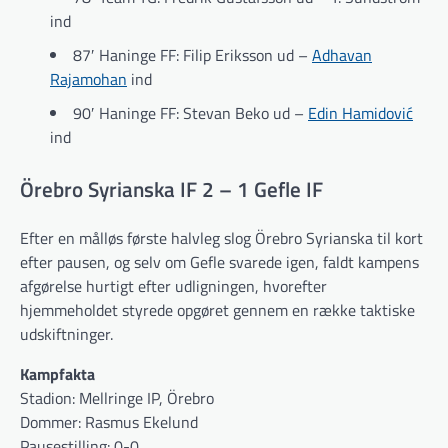
ind
87′ Haninge FF: Filip Eriksson ud –
Adhavan
Rajamohan
ind
90′ Haninge FF: Stevan Beko ud –
Edin Hamidović
ind
Örebro Syrianska IF 2 – 1 Gefle IF
Efter en målløs første halvleg slog Örebro Syrianska til kort
efter pausen, og selv om Gefle svarede igen, faldt kampens
afgørelse hurtigt efter udligningen, hvorefter
hjemmeholdet styrede opgøret gennem en række taktiske
udskiftninger.
Kampfakta
Stadion: Mellringe IP, Örebro
Dommer: Rasmus Ekelund
Pausestilling: 0-0