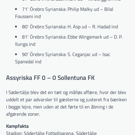
71′ Örebro Syrianska: Philip Malky ud – Bilal
Fousseni ind
80′ Örebro Syrianska: H. Asp ud – R. Hadad ind
81′ Örebro Syrianska: Ebbe Wingemark ud – D. P.
Ilunga ind
90′ Örebro Syrianska: S. Ceganjac ud – Isac
Spanedal ind
Assyriska FF 0 – 0 Sollentuna FK
I Sødertälje blev det en tæt og målløs affære, hvor der blev
uddelt et par advarsler til gæsterne og justeret fra bænken
i begge lejre, men uden at det førte til en åbning i de
afgørende zoner.
Kampfakta
Stadion: Södertälje Fotbollsarena, Södertälje