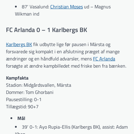
87′ Vasalund:
Christian Moses
ud – Magnus
Wikman ind
FC Arlanda 0 – 1 Karlbergs BK
Karlbergs BK
fik udbytte lige før pausen i Märsta og
forsvarede sig kompakt i en afslutning præget af mange
ændringer og en håndfuld advarsler, mens
FC Arlanda
forsøgte at ændre kampbilledet med friske ben fra bænken.
Kampfakta
Stadion: Midgårdsvallen, Märsta
Dommer: Tom Ghorbani
Pausestilling: 0-1
Tillægstid: 90+7
Mål
39′ 0-1: Ayo Rupia-Ellis (Karlbergs BK), assist: Adam
Khan