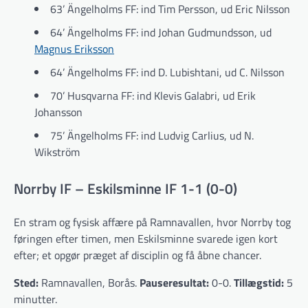
63’ Ängelholms FF: ind Tim Persson, ud Eric Nilsson
64’ Ängelholms FF: ind Johan Gudmundsson, ud
Magnus Eriksson
64’ Ängelholms FF: ind D. Lubishtani, ud C. Nilsson
70’ Husqvarna FF: ind Klevis Galabri, ud Erik
Johansson
75’ Ängelholms FF: ind Ludvig Carlius, ud N.
Wikström
Norrby IF – Eskilsminne IF 1-1 (0-0)
En stram og fysisk affære på Ramnavallen, hvor Norrby tog
føringen efter timen, men Eskilsminne svarede igen kort
efter; et opgør præget af disciplin og få åbne chancer.
Sted:
Ramnavallen, Borås.
Pauseresultat:
0-0.
Tillægstid:
5
minutter.