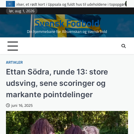
Skip
Uppsala og fuldt hus til udeholdene i topopgør
Ettan Norra runde 9: fire ud
to
lør, aug 1, 2026
content
Svensk Fodbold
Din hjemmebane for Allsvenskan og svensk bold
ARTIKLER
Ettan Södra, runde 13: store
udsving, sene scoringer og
markante pointdelinger
juni 16, 2025