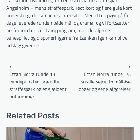
Carlstrand i Malmö og Tim Persson via to straffespark i
Ängelholm – mens straffespark, rødt kort og flere gule kort
understregede kampenes intensitet. Med otte opgør på få
dage leverede runden både mål og drama, og vi fortsætter
herfra med et tæt kampprogram, hvor detaljerne i
banespillet og disponeringerne fra bænken igen kan blive
udslagsgivende.
Indlægsnavigation
⟵
⟶
Ettan Norra runde 13:
Ettan Norra runde 14:
vendepunkter, brændte
Smalle sejre, to målløse
straffespark og et sjældent
opgør og sene afgørelser
nulnummer
Related Posts