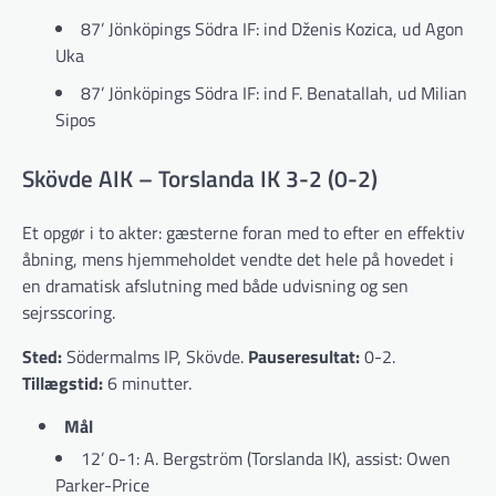
87’ Jönköpings Södra IF: ind Dženis Kozica, ud Agon
Uka
87’ Jönköpings Södra IF: ind F. Benatallah, ud Milian
Sipos
Skövde AIK – Torslanda IK 3-2 (0-2)
Et opgør i to akter: gæsterne foran med to efter en effektiv
åbning, mens hjemmeholdet vendte det hele på hovedet i
en dramatisk afslutning med både udvisning og sen
sejrsscoring.
Sted:
Södermalms IP, Skövde.
Pauseresultat:
0-2.
Tillægstid:
6 minutter.
Mål
12’ 0-1: A. Bergström (Torslanda IK), assist: Owen
Parker-Price