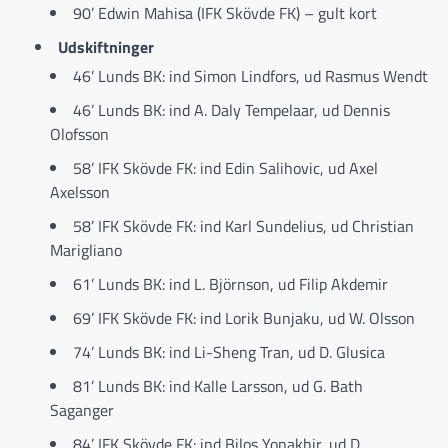
90’ Edwin Mahisa (IFK Skövde FK) – gult kort
Udskiftninger
46’ Lunds BK: ind Simon Lindfors, ud Rasmus Wendt
46’ Lunds BK: ind A. Daly Tempelaar, ud Dennis
Olofsson
58’ IFK Skövde FK: ind Edin Salihovic, ud Axel
Axelsson
58’ IFK Skövde FK: ind Karl Sundelius, ud Christian
Marigliano
61’ Lunds BK: ind L. Björnson, ud Filip Akdemir
69’ IFK Skövde FK: ind Lorik Bunjaku, ud W. Olsson
74’ Lunds BK: ind Li-Sheng Tran, ud D. Glusica
81’ Lunds BK: ind Kalle Larsson, ud G. Bath
Saganger
84’ IFK Skövde FK: ind Bilos Yonakhir, ud D.