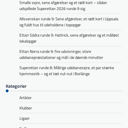
Smalle sejre, sene afgørelser og et rødt kort – sådan
udspillede Superettan 2026 runde 9 sig
Allsvenskan runde 9: Sene afgørelser, et rødt kort i Uppsala
og fuldt hus til udeholdene i topopgør
Ettan Södra runde 9: Hattrick, sene afgørelser og et målløst
lokalopgør
Ettan Norra runde 9: fire udvisninger, store
udebanepræstationer og mål i de døende minutter
Superettan runde 8: Målrige udebanesejre, et par stærke
hjemmestik – og et tæt nul-nul i Borlänge
Kategorier
Artikler
Klubber
Ligaer