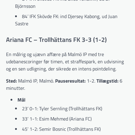
Björnsson
84’ IFK Skövde FK: ind Djersey Kabong, ud Juan
Sastre
Ariana FC – Trollhättans FK 3-3 (1-2)
En målrig og ujævn affære på Malmö IP med tre
udebanescoringer før timen, et straffespark, en udvisning
og en sen udligning, der sikrede en intens pointdeling.
Sted:
Malmö IP, Malmö.
Pauseresultat:
1-2.
Tillægstid:
6
minutter.
Mål
23’ 0-1: Tyler Sernling (Trollhättans FK)
33’ 1-1: Esim Mehmed (Ariana FC)
45’ 1-2: Semir Bosnic (Trollhättans FK)