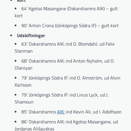
Kort
64’ Kgotso Masangane (Oskarshamns AIK) – gult
kort
90’ Anton Crona (Jönköpings Södra IF) – gult kort
Udskiftninger
63’ Oskarshamns AIK: ind O. Blomdahl, ud Felix
Stenman
68’ Oskarshamns AIK: ind Anton Nyholm, ud O.
Olaniyan
79’ Jönköpings Södra IF: ind O. Almström, ud Alvin
Karlsson
79’ Jönköpings Södra IF: ind Linus Lyck, ud J.
Shamoun
85’ Oskarshamns
AIK:
ind Kevin Ali, ud I. Adolfsson
86’ Oskarshamns AIK: ind Kgotso Masangane, ud
Jordanas Ališauskas