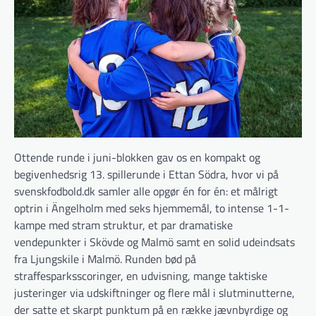
Ottende runde i juni-blokken gav os en kompakt og
begivenhedsrig 13. spillerunde i Ettan Södra, hvor vi på
svenskfodbold.dk samler alle opgør én for én: et målrigt
optrin i Ängelholm med seks hjemmemål, to intense 1-1-
kampe med stram struktur, et par dramatiske
vendepunkter i Skövde og Malmö samt en solid udeindsats
fra Ljungskile i Malmö. Runden bød på
straffesparksscoringer, en udvisning, mange taktiske
justeringer via udskiftninger og flere mål i slutminutterne,
der satte et skarpt punktum på en række jævnbyrdige og