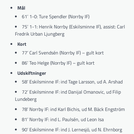
Mål
61’ 1-0: Ture Spendler (Norrby IF)
75’ 1-1: Henrik Norrby (Eskilsminne IF), assist: Carl
Fredrik Urban Ljungberg
Kort
77’ Carl Svendsén (Norrby IF) – gult kort
86’ Teo Helge (Norrby IF) – gult kort
Udskiftninger
58’ Eskilsminne IF: ind Tage Larsson, ud A. Arshad
72’ Eskilsminne IF: ind Danijal Omanovic, ud Filip
Lundeberg
78’ Norrby IF: ind Karl Bichis, ud M. Bäck Engström
81’ Norrby IF: ind L. Paulsén, ud Leon Isa
90’ Eskilsminne IF: ind J. Lernesjö, ud N. Ehrnborg