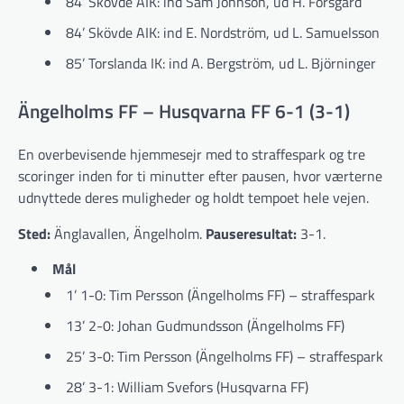
84’ Skövde AIK: ind Sam Johnson, ud H. Forsgård
84’ Skövde AIK: ind E. Nordström, ud L. Samuelsson
85’ Torslanda IK: ind A. Bergström, ud L. Björninger
Ängelholms FF – Husqvarna FF 6-1 (3-1)
En overbevisende hjemmesejr med to straffespark og tre
scoringer inden for ti minutter efter pausen, hvor værterne
udnyttede deres muligheder og holdt tempoet hele vejen.
Sted:
Änglavallen, Ängelholm.
Pauseresultat:
3-1.
Mål
1’ 1-0: Tim Persson (Ängelholms FF) – straffespark
13’ 2-0: Johan Gudmundsson (Ängelholms FF)
25’ 3-0: Tim Persson (Ängelholms FF) – straffespark
28’ 3-1: William Svefors (Husqvarna FF)