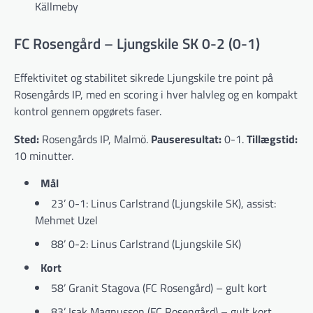
Källmeby
FC Rosengård – Ljungskile SK 0-2 (0-1)
Effektivitet og stabilitet sikrede Ljungskile tre point på
Rosengårds IP, med en scoring i hver halvleg og en kompakt
kontrol gennem opgørets faser.
Sted:
Rosengårds IP, Malmö.
Pauseresultat:
0-1.
Tillægstid:
10 minutter.
Mål
23’ 0-1: Linus Carlstrand (Ljungskile SK), assist:
Mehmet Uzel
88’ 0-2: Linus Carlstrand (Ljungskile SK)
Kort
58’ Granit Stagova (FC Rosengård) – gult kort
83’ Isak Magnusson (FC Rosengård) – gult kort