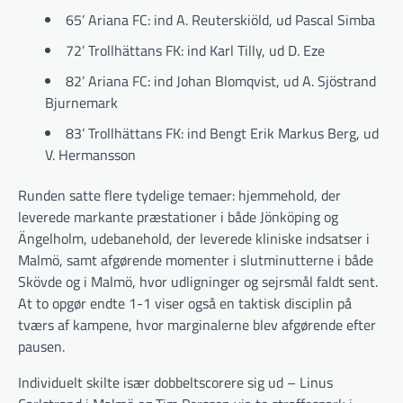
65’ Ariana FC: ind A. Reuterskiöld, ud Pascal Simba
72’ Trollhättans FK: ind Karl Tilly, ud D. Eze
82’ Ariana FC: ind Johan Blomqvist, ud A. Sjöstrand
Bjurnemark
83’ Trollhättans FK: ind Bengt Erik Markus Berg, ud
V. Hermansson
Runden satte flere tydelige temaer: hjemmehold, der
leverede markante præstationer i både Jönköping og
Ängelholm, udebanehold, der leverede kliniske indsatser i
Malmö, samt afgørende momenter i slutminutterne i både
Skövde og i Malmö, hvor udligninger og sejrsmål faldt sent.
At to opgør endte 1-1 viser også en taktisk disciplin på
tværs af kampene, hvor marginalerne blev afgørende efter
pausen.
Individuelt skilte især dobbeltscorere sig ud – Linus