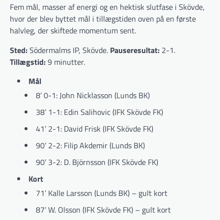
Fem mål, masser af energi og en hektisk slutfase i Skövde,
hvor der blev byttet mål i tillægstiden oven på en første
halvleg, der skiftede momentum sent.
Sted:
Södermalms IP, Skövde.
Pauseresultat:
2-1.
Tillægstid:
9 minutter.
Mål
8’ 0-1: John Nicklasson (Lunds BK)
38’ 1-1: Edin Salihovic (IFK Skövde FK)
41’ 2-1: David Frisk (IFK Skövde FK)
90’ 2-2: Filip Akdemir (Lunds BK)
90’ 3-2: D. Björnsson (IFK Skövde FK)
Kort
71’ Kalle Larsson (Lunds BK) – gult kort
87’ W. Olsson (IFK Skövde FK) – gult kort