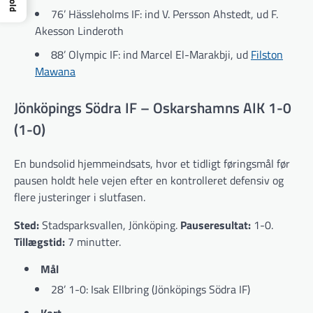
76’ Hässleholms IF: ind V. Persson Ahstedt, ud F.
Akesson Linderoth
88’ Olympic IF: ind Marcel El-Marakbji, ud
Filston
Mawana
Jönköpings Södra IF – Oskarshamns AIK 1-0
(1-0)
En bundsolid hjemmeindsats, hvor et tidligt føringsmål før
pausen holdt hele vejen efter en kontrolleret defensiv og
flere justeringer i slutfasen.
Sted:
Stadsparksvallen, Jönköping.
Pauseresultat:
1-0.
Tillægstid:
7 minutter.
Mål
28’ 1-0: Isak Ellbring (Jönköpings Södra IF)