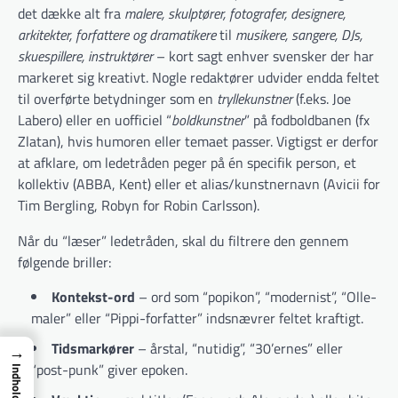
det dække alt fra
malere, skulptører, fotografer, designere,
arkitekter, forfattere og dramatikere
til
musikere, sangere, DJs,
skuespillere, instruktører
– kort sagt enhver svensker der har
markeret sig kreativt. Nogle redaktører udvider endda feltet
til overførte betydninger som en
tryllekunstner
(f.eks. Joe
Labero) eller en uofficiel “
boldkunstner
” på fodboldbanen (fx
Zlatan), hvis humoren eller temaet passer. Vigtigst er derfor
at afklare, om ledetråden peger på én specifik person, et
kollektiv (ABBA, Kent) eller et alias/kunstnernavn (Avicii for
Tim Bergling, Robyn for Robin Carlsson).
Når du “læser” ledetråden, skal du filtrere den gennem
følgende briller:
Kontekst-ord
– ord som “popikon”, “modernist”, “Olle-
maler” eller “Pippi-forfatter” indsnævrer feltet kraftigt.
Tidsmarkører
– årstal, “nutidig”, “30’ernes” eller
→
“post-punk” giver epoken.
Indhold