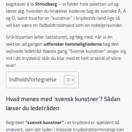
bogstaver à la
Strindberg
– vi folder hele paletten ud og
lærer dig, hvordan du knækker koderne bag de svenske Å, Ä
og Ö, samt hvorfor en “kunstner” i krydsords-land lige så
vel kan være en fodboldtroldmand som en nobelprisvinder.
Grib blyanten (eller tastaturet), og følg med, når vi én
sektion ad gangen
udforsker hemmelighederne
bag den
sejlivede ledetråd. Næste gang “Svensk kunstner” sniger sig
ind i dit krydsord, står du klar med et helt arsenál af sikre
svar!
Indholdsfortegnelse
Hvad menes med ‘svensk kunstner’? Sådan
læser du ledetråden
Begrebet
“svensk kunstner”
i et krydsord er sjældent så
snævert, som det lyder. I klassisk krydsords­terminologi kan