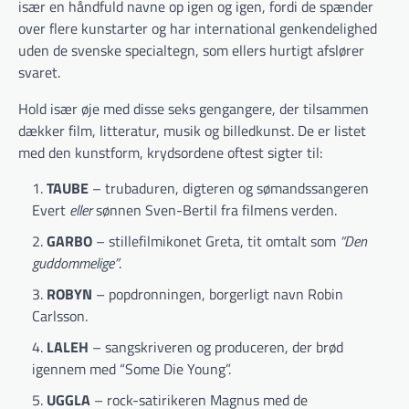
især en håndfuld navne op igen og igen, fordi de spænder
over flere kunstarter og har international genkendelighed
uden de svenske specialtegn, som ellers hurtigt afslører
svaret.
Hold især øje med disse seks gengangere, der tilsammen
dækker film, litteratur, musik og billedkunst. De er listet
med den kunstform, krydsordene oftest sigter til:
TAUBE
– trubaduren, digteren og sømandssangeren
Evert
eller
sønnen Sven-Bertil fra filmens verden.
GARBO
– stillefilmikonet Greta, tit omtalt som
“Den
guddommelige”
.
ROBYN
– popdronningen, borgerligt navn Robin
Carlsson.
LALEH
– sangskriveren og produceren, der brød
igennem med “Some Die Young”.
UGGLA
– rock-satirikeren Magnus med de