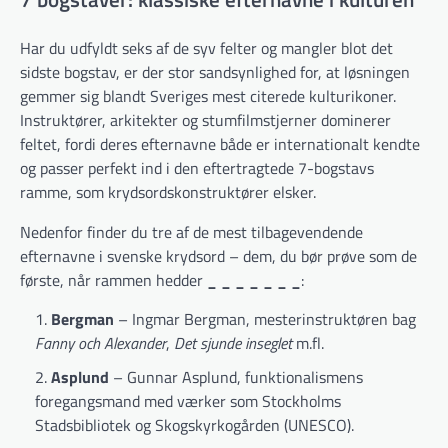
Har du udfyldt seks af de syv felter og mangler blot det
sidste bogstav, er der stor sandsynlighed for, at løsningen
gemmer sig blandt Sveriges mest citerede kulturikoner.
Instruktører, arkitekter og stumfilmstjerner dominerer
feltet, fordi deres efternavne både er internationalt kendte
og passer perfekt ind i den eftertragtede 7-bogstavs
ramme, som krydsordskonstruktører elsker.
Nedenfor finder du tre af de mest tilbagevendende
efternavne i svenske krydsord – dem, du bør prøve som de
første, når rammen hedder
_ _ _ _ _ _ _
:
Bergman
– Ingmar Bergman, mesterinstruktøren bag
Fanny och Alexander
,
Det sjunde inseglet
m.fl.
Asplund
– Gunnar Asplund, funktionalismens
foregangsmand med værker som Stockholms
Stadsbibliotek og Skogskyrkogården (UNESCO).