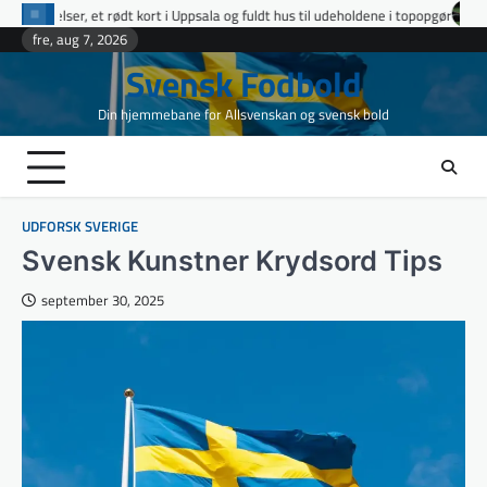
Skip
i Uppsala og fuldt hus til udeholdene i topopgør
Ettan Norra runde 9: fire 
to
fre, aug 7, 2026
content
Svensk Fodbold
Din hjemmebane for Allsvenskan og svensk bold
UDFORSK SVERIGE
Svensk Kunstner Krydsord Tips
september 30, 2025