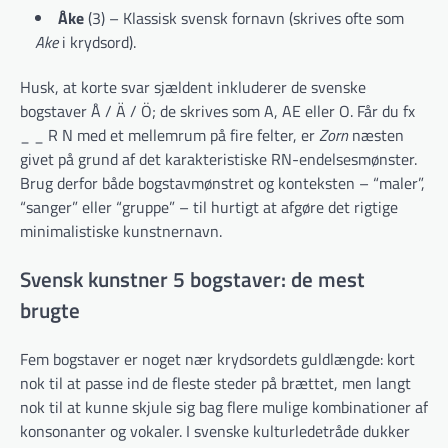
Åke
(3) – Klassisk svensk fornavn (skrives ofte som
Ake
i krydsord).
Husk, at korte svar sjældent inkluderer de svenske
bogstaver Å / Ä / Ö; de skrives som A, AE eller O. Får du fx
_ _ R N med et mellemrum på fire felter, er
Zorn
næsten
givet på grund af det karakteristiske RN-endelses­mønster.
Brug derfor både bogstavmønstret og ­konteksten – “maler”,
“sanger” eller “gruppe” – til hurtigt at afgøre det rigtige
minimalistiske kunstner­navn.
Svensk kunstner 5 bogstaver: de mest
brugte
Fem bogstaver er noget nær krydsordets guldlængde: kort
nok til at passe ind de fleste steder på brættet, men langt
nok til at kunne skjule sig bag flere mulige kombinationer af
konsonanter og vokaler. I svenske kulturledetråde dukker