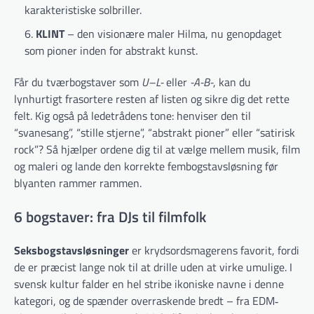
karakteristiske solbriller.
KLINT
– den visionære maler Hilma, nu genopdaget
som pioner inden for abstrakt kunst.
Får du tværbogstaver som
U–L-
eller
-A-B-
, kan du
lynhurtigt frasortere resten af listen og sikre dig det rette
felt. Kig også på ledetrådens tone: henviser den til
“svanesang”, “stille stjerne”, “abstrakt pioner” eller “satirisk
rock”? Så hjælper ordene dig til at vælge mellem musik, film
og maleri og lande den korrekte fembogstavsløsning før
blyanten rammer rammen.
6 bogstaver: fra DJs til filmfolk
Seksbogstavsløsninger
er krydsordsmagerens favorit, fordi
de er præcist lange nok til at drille uden at virke umulige. I
svensk kultur falder en hel stribe ikoniske navne i denne
kategori, og de spænder overraskende bredt – fra EDM‐