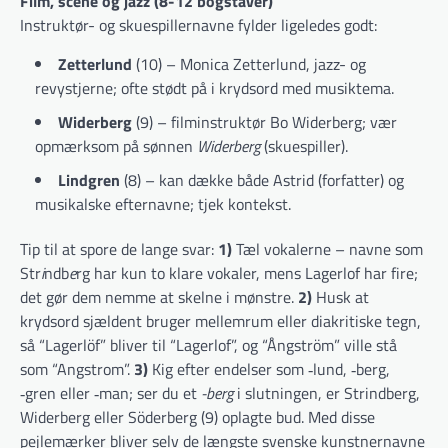
Film, scene og jazz (8-12 bogstaver)
Instruktør- og skuespillernavne fylder ligeledes godt:
Zetterlund
(10) – Monica Zetterlund, jazz- og
revystjerne; ofte stødt på i krydsord med musiktema.
Widerberg
(9) – filminstruktør Bo Widerberg; vær
opmærksom på sønnen
Widerberg
(skuespiller).
Lindgren
(8) – kan dække både Astrid (forfatter) og
musikalske efternavne; tjek kontekst.
Tip til at spore de lange svar:
1)
Tæl vokalerne – navne som
Str
i
ndb
e
rg har kun to klare vokaler, mens Lagerlof har fire;
det gør dem nemme at skelne i mønstre.
2)
Husk at
krydsord sjældent bruger mellemrum eller diakritiske tegn,
så “Lagerlöf” bliver til “Lagerlof”, og “Ångström” ville stå
som “Angstrom”.
3)
Kig efter endelser som ‑lund, ‑berg,
‑gren eller ‑man; ser du et
-berg
i slutningen, er Strindberg,
Widerberg eller Söderberg (9) oplagte bud. Med disse
pejlemærker bliver selv de længste svenske kunstnernavne