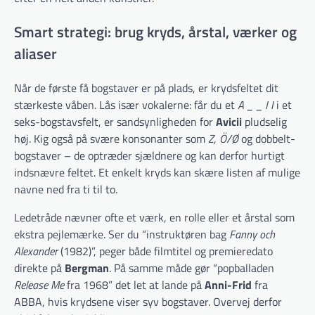
Smart strategi: brug kryds, årstal, værker og
aliaser
Når de første få bogstaver er på plads, er krydsfeltet dit
stærkeste våben. Lås især vokalerne: får du et
A _ _ I I
i et
seks-bogstavsfelt, er sandsynligheden for
Avicii
pludselig
høj. Kig også på svære konsonanter som
Z
,
Ö/Ø
og dobbelt-
bogstaver – de optræder sjældnere og kan derfor hurtigt
indsnævre feltet. Et enkelt kryds kan skære listen af mulige
navne ned fra ti til to.
Ledetråde nævner ofte et værk, en rolle eller et årstal som
ekstra pejlemærke. Ser du “instruktøren bag
Fanny och
Alexander
(1982)”, peger både film­titel og premieredato
direkte på
Bergman
. På samme måde gør “pop­balladen
Release Me
fra 1968” det let at lande på
Anni-Frid
fra
ABBA, hvis krydsene viser syv bogstaver. Overvej derfor