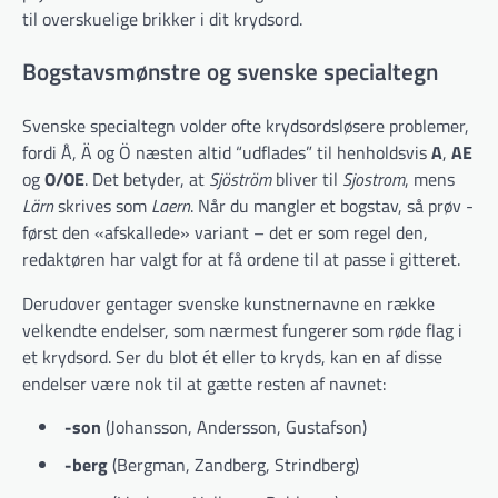
til overskuelige brikker i dit krydsord.
Bogstavsmønstre og svenske specialtegn
Svenske specialtegn volder ofte krydsordsløsere problemer,
fordi Å, Ä og Ö næsten altid “udflades” til henholdsvis
A
,
AE
og
O/OE
. Det betyder, at
Sjöström
bliver til
Sjostrom
, mens
Lärn
skrives som
Laern
. Når du mangler et bogstav, så prøv ­
først den «afskallede» variant – det er som regel den,
redaktøren har valgt for at få ordene til at passe i gitteret.
Derudover gentager svenske kunstnernavne en række
velkendte endelser, som nærmest fungerer som røde flag i
et krydsord. Ser du blot ét eller to kryds, kan en af disse
endelser være nok til at gætte resten af navnet:
-son
(Johansson, Andersson, Gustafson)
-berg
(Bergman, Zandberg, Strindberg)