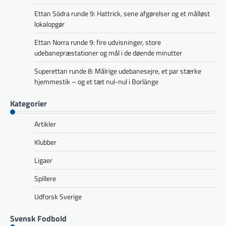
Ettan Södra runde 9: Hattrick, sene afgørelser og et målløst
lokalopgør
Ettan Norra runde 9: fire udvisninger, store
udebanepræstationer og mål i de døende minutter
Superettan runde 8: Målrige udebanesejre, et par stærke
hjemmestik – og et tæt nul-nul i Borlänge
Kategorier
Artikler
Klubber
Ligaer
Spillere
Udforsk Sverige
Svensk Fodbold