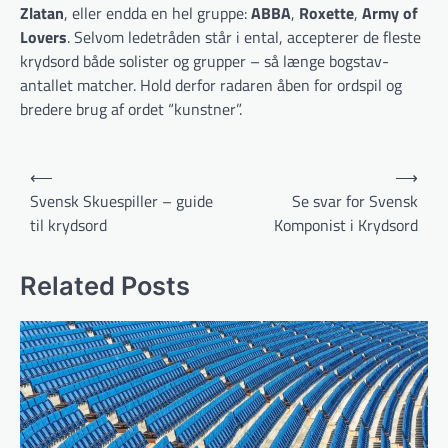
Zlatan
, eller endda en hel gruppe:
ABBA
,
Roxette
,
Army of
Lovers
. Selvom ledetråden står i ental, accepterer de fleste
krydsord både solister og grupper – så længe bogstav­
antallet matcher. Hold derfor radaren åben for ordspil og
bredere brug af ordet “kunstner”.
Indlægsnavigation
⟵
⟶
Svensk Skuespiller – guide
Se svar for Svensk
til krydsord
Komponist i Krydsord
Related Posts