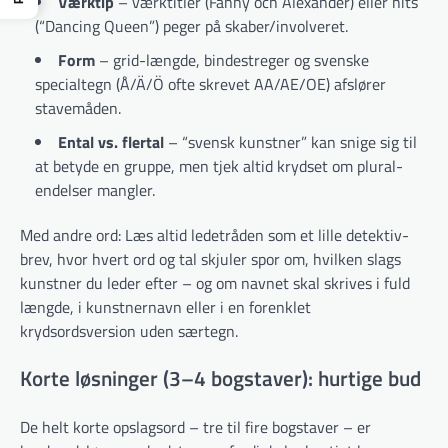
Værktip
– værktitler (Fanny och Alexander) eller hits
(“Dancing Queen”) peger på skaber/involveret.
Form
– grid­-længde, bindestreger og svenske
specialtegn (Å/Ä/Ö ofte skrevet AA/AE/OE) afslører
stavemåden.
Ental vs. flertal
– “svensk kunstner” kan snige sig til
at betyde en gruppe, men tjek altid krydset om plural-
endelser mangler.
Med andre ord: Læs altid ledetråden som et lille detektiv­
brev, hvor hvert ord og tal skjuler spor om, hvilken slags
kunstner du leder efter – og om navnet skal skrives i fuld
længde, i kunstnernavn eller i en forenklet
krydsordsversion uden særtegn.
Korte løsninger (3–4 bogstaver): hurtige bud
De helt korte opslagsord – tre til fire bogstaver – er