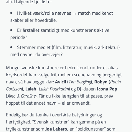
altid følgende tjekliste:
Hvilket værk/rolle nævnes → match med kendt
skaber eller hovedrolle.
Er årstallet samtidigt med kunstnerens aktive
periode?
Stemmer mediet (film, litteratur, musik, arkitektur)
med navnet du overvejer?
Mange svenske kunstnere er bedre kendt under et alias.
Krydsordet kan vælge frit mellem scenenavn og borgerligt
navn, så hav begge klar:
Avicii
(
Tim Bergling
),
Robyn
(
Robin
Carlsson
),
Laleh
(
Laleh Pourkarim
) og DJ-duoen
Icona Pop
(
Aino & Caroline
). Får du ikke længden til at passe, prøv
hoppet til det andet navn – eller omvendt.
Endelig bør du tænke i overførte betydninger og
flertydighed. “Svensk kunstner” kan gemme på en
tryllekunstner som
Joe Labero
, en “boldkunstner” som