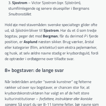
Sjostrom
– Victor Sjostrom (opr. Sjöström),
stumfilmlegende og senere skuespiller i Bergmans
Smultronstället
.
Hold øje med stavemåden: svenske specialtegn glider ofte
ud, så
Sjöström
bliver til
Sjostrom
. Har du et
G
som tredje
bogstav, peger det mod
Bergman
; får du derimod
P
i fjerde
position, er
Asplund
næsten sikker. Brug værker, årstal
eller kategorier (film, arkitektur) som ekstra pejlemærker,
og husk, at selv ældre navne stadig er krydsordsguld, fordi
de optræder i ordbøgerne over tilladte svar.
8+ bogstaver: de lange svar
Når ledetråden antyder “svensk kunstner” og felterne
rækker ud over syv bogstaver, er chancen stor for, at
krydsordskonstruktøren har valgt en af de helt store
kulturinstitutioner –
forfattere, instruktører eller ikoniske
sangere
. Så snart du ser 8-11 tomme felter, bør navne som