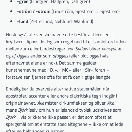
-gren
(Lindgren, Hallgren, Dahlgren)
-ström / -strom
(Lindström, Sjöström → Sjostrom)
-lund
(Zetterlund, Nyhlund, Wahlund)
Husk også, at svenske navne ofte består af flere led. I
krydsord klippes de dog som regel ned til ét samlet ord uden
mellemrum eller bindestreger:
von Sydow
bliver
vonsydow
,
og
af Ugglas
ender som
afugglas
(eller blot
uggla
hvis
efternavnet alene er nok). Det samme gælder
kunstnernavne med «DJ», «MC» eller «Sir» foran –
forstavelsen fjernes ofte for at få den rigtige længde.
Endelig bør du overveje alternative stavemåder, når
apostrofer, accenter eller andre diakritiske tegn indgår i
originalnavnet.
Åke
mister cirkumfleksen og bliver
Ake
,
mens
Björk
(selv om hun er islandsk) typisk udskrives som
Bjork
. Hvis brikkerne ikke passer, er det som oftest et
spørgsmål om at erstatte specialtegnene – ikke om at lede
efter en helt anden kunstner.