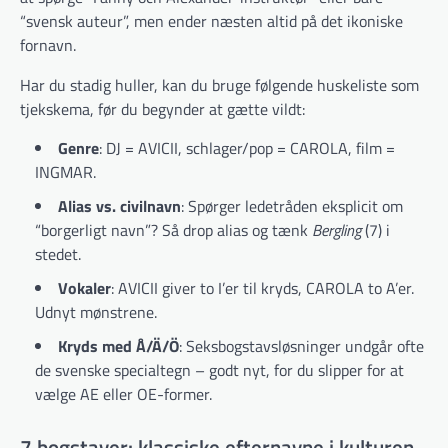
“svensk auteur”, men ender næsten altid på det ikoniske
fornavn.
Har du stadig huller, kan du bruge følgende huskeliste som
tjekskema, før du begynder at gætte vildt:
Genre
: DJ = AVICII, schlager/pop = CAROLA, film =
INGMAR.
Alias vs. civilnavn
: Spørger ledetråden eksplicit om
“borgerligt navn”? Så drop alias og tænk
Bergling
(7) i
stedet.
Vokaler
: AVICII giver to I’er til kryds, CAROLA to A’er.
Udnyt mønstrene.
Kryds med Å/Ä/Ö
: Seksbogstavsløsninger undgår ofte
de svenske specialtegn – godt nyt, for du slipper for at
vælge AE eller OE-former.
7 bogstaver: klassiske efternavne i kulturen