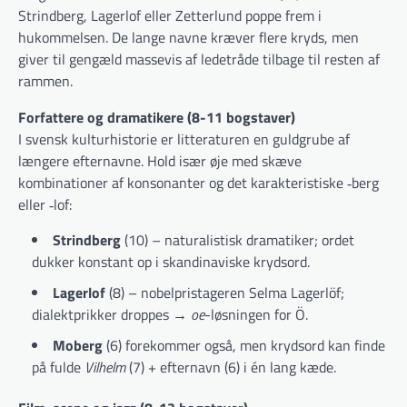
Strindberg, Lagerlof eller Zetterlund poppe frem i
hukommelsen. De lange navne kræver flere kryds, men
giver til gengæld massevis af ledetråde tilbage til resten af
rammen.
Forfattere og dramatikere (8-11 bogstaver)
I svensk kulturhistorie er litteraturen en guldgrube af
længere efternavne. Hold især øje med skæve
kombinationer af konsonanter og det karakteristiske ‑berg
eller ‑lof:
Strindberg
(10) – naturalistisk dramatiker; ordet
dukker konstant op i skandinaviske krydsord.
Lagerlof
(8) – nobelpristageren Selma Lagerlöf;
dialektprikker droppes →
oe
-løsningen for Ö.
Moberg
(6) forekommer også, men krydsord kan finde
på fulde
Vilhelm
(7) + efternavn (6) i én lang kæde.