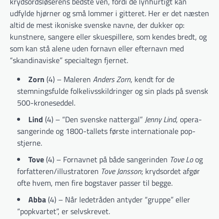
krydsordsløserens bedste ven, fordi de lynhurtigt kan
udfylde hjørner og små lommer i gitteret. Her er det næsten
altid de mest ikoniske svenske navne, der dukker op:
kunstnere, sangere eller skuespillere, som kendes bredt, og
som kan stå alene uden fornavn eller efternavn med
“skandinaviske” specialtegn fjernet.
Zorn
(4) – Maleren
Anders Zorn
, kendt for de
stemningsfulde folkelivsskildringer og sin plads på svensk
500-kroneseddel.
Lind
(4) – “Den svenske nattergal”
Jenny Lind
, opera­
sangerinde og 1800-tallets første internationale pop­
stjerne.
Tove
(4) – Fornavnet på både sangerinden
Tove Lo
og
forfatteren/illustratoren
Tove Jansson
; krydsordet afgør
ofte hvem, men fire bogstaver passer til begge.
Abba
(4) – Når ledetråden antyder “gruppe” eller
“pop­kvartet”, er selv­skrevet.