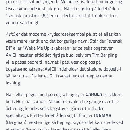
pionerer til salmesyngende Melodifestivalen‐dronninger og
Oscar-vindende instruktører. Når du støder på ledetråden
“svensk kunstner (6)”, er det derfor værd at tænke i flere
genrer samtidigt.
Avicii
er det moderne krydsordseksempel på, at et alias kan
være mere kendt end det borgerlige navn. Står der “svensk
DJ” eller “Wake Me Up-skaberen”, er de seks bogstaver
AVICII næsten altid det rigtige bud, selv om Tim Bergling
ville passe bedre til navnet i pas. Vær dog obs på
bogstavmønstrene: AVICII indeholder det sjældne dobbelt-I,
så har du et K eller et G i krydset, er det næppe denne
løsning.
Når feltet peger mod pop og schlager, er
CAROLA
et sikkert
kort. Hun har vundet Melodifestivalen tre gange over fire
årtier, og hendes seks bogstaver går rent ind uden
specialtegn. Flytter ledetråden sig til film, er
INGMAR
(Bergman) næsten lige så hyppig. Krydsordet kan snyde ved
at spørge “Fanny och Alexander-instruktør” eller bare