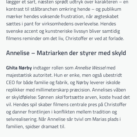
lægger et sart, næsten sprødt udtryk over karakteren – en
kontrast til stålbranchen omkring hende – og publikum
mærker hendes voksende frustration, når ægteskabet
sættes i pant for virksomhedens overlevelse. Hendes
svenske accent og kunstneriske livssyn bliver samtidig
filmens reminder om det liv, Christoffer er ved at forlade.
Annelise – Matriarken der styrer med skyld
Ghita Nørby
indtager rollen som
Annelise Wessel
med
majestætisk autoritet. Hun er enke, men også ubestridt
CEO for både familie og fabrik, og Nørby leverer iskolde
replikker med millimeterskarp præcision. Annelises våben
er skyldfølelse: Sønnen
skal
fortsætte arven, koste hvad det
vil. Hendes spil skaber filmens centrale pres på Christoffer
og danner frontlinjen i konflikten mellem tradition og
selvrealisering. Når Annelise sår tvivl om Marias plads i
familien, spidser dramaet til.