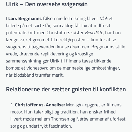
Ulrik – Den oversete svigersøn
I
Lars Brygmanns
følsomme fortolkning bliver
Ulrik
et
billede på det sorte får, som aldrig får lov at indfri sit
potentiale. Gift med Christoffers søster
Benedikte
, har han
længe været groomet til direktørposten – kun for at se
svogerens tilbagevenden knuse drømmen. Brygmanns stille
vrede, drævende repliklevering og kropslige
sammensynkning gør Ulrik til filmens tavse tikkende
bombe: et vidnesbyrd om de menneskelige omkostninger,
når blodsbånd trumfer merit.
Relationerne der sætter gnisten til konflikten
Christoffer vs. Annelise:
Mor-søn-opgøret er filmens
motor. Hun taler pligt og tradition, han ønsker frihed.
Hvert møde mellem Thomsen og Nørby emmer af uforløst
sorg og undertrykt fascination.