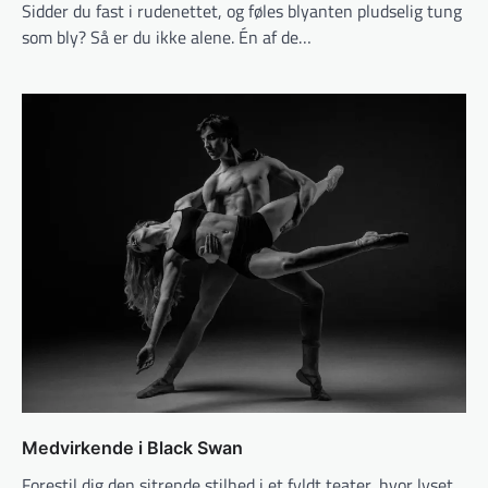
Sidder du fast i rudenettet, og føles blyanten pludselig tung
som bly? Så er du ikke alene. Én af de…
Medvirkende i Black Swan
Forestil dig den sitrende stilhed i et fyldt teater, hvor lyset