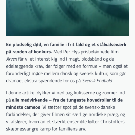
En pludselig død, en familie i frit fald og et stålvalseværk
på randen af konkurs.
Med Per Flys prisbelønnede film
Arven
får vi et intenst kig ind i magt, blodsbånd og de
ødelæggende krav, der følger med en formue – men også et
forunderligt møde mellem dansk og svensk kultur, som gør
dramaet ekstra spændende for os på
Svensk Fodbold
.
I denne artikel dykker vi ned bag kulisserne og zoomer ind
på
alle medvirkende – fra de tungeste hovedroller til de
mindste cameos
. Vi sætter spot på de svensk-danske
forbindelser, der giver filmen sit særlige nordiske præg, og
vi afslører, hvordan et stærkt ensemble løfter Christoffers
skæbnesvangre kamp for familiens arv.