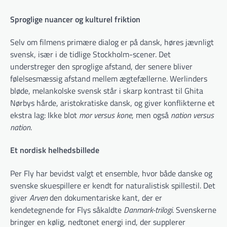
Sproglige nuancer og kulturel friktion
Selv om filmens primære dialog er på dansk, høres jævnligt
svensk, især i de tidlige Stockholm-scener. Det
understreger den sproglige afstand, der senere bliver
følelsesmæssig afstand mellem ægtefællerne. Werlinders
bløde, melankolske svensk står i skarp kontrast til Ghita
Nørbys hårde, aristokratiske dansk, og giver konflikterne et
ekstra lag: Ikke blot
mor versus kone
, men også
nation versus
nation
.
Et nordisk helhedsbillede
Per Fly har bevidst valgt et ensemble, hvor både danske og
svenske skuespillere er kendt for naturalistisk spillestil. Det
giver
Arven
den dokumentariske kant, der er
kendetegnende for Flys såkaldte
Danmark-trilogi
. Svenskerne
bringer en kølig, nedtonet energi ind, der supplerer