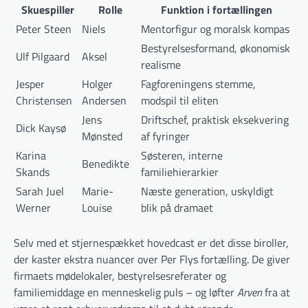
Skuespiller
Rolle
Funktion i fortællingen
Peter Steen
Niels
Mentorfigur og moralsk kompas
Bestyrelsesformand, økonomisk
Ulf Pilgaard
Aksel
realisme
Jesper
Holger
Fagforeningens stemme,
Christensen
Andersen
modspil til eliten
Jens
Driftschef, praktisk eksekvering
Dick Kaysø
Mønsted
af fyringer
Karina
Søsteren, interne
Benedikte
Skands
familiehierarkier
Sarah Juel
Marie-
Næste generation, uskyldigt
Werner
Louise
blik på dramaet
Selv med et stjernespækket hovedcast er det disse biroller,
der kaster ekstra nuancer over Per Flys fortælling. De giver
firmaets mødelokaler, bestyrelsesreferater og
familiemiddage en menneskelig puls – og løfter
Arven
fra at