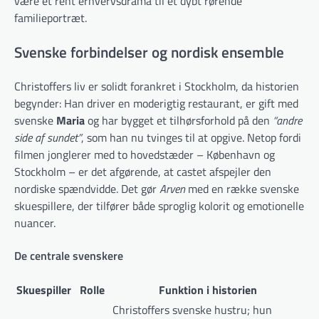
være et rent erhvervsdrama til et dybt rørende
familieportræt.
Svenske forbindelser og nordisk ensemble
Christoffers liv er solidt forankret i Stockholm, da historien
begynder: Han driver en moderigtig restaurant, er gift med
svenske
Maria
og har bygget et tilhørsforhold på den
“andre
side af sundet”
, som han nu tvinges til at opgive. Netop fordi
filmen jonglerer med to hovedstæder – København og
Stockholm – er det afgørende, at castet afspejler den
nordiske spændvidde. Det gør
Arven
med en række svenske
skuespillere, der tilfører både sproglig kolorit og emotionelle
nuancer.
De centrale svenskere
Skuespiller
Rolle
Funktion i historien
Christoffers svenske hustru; hun