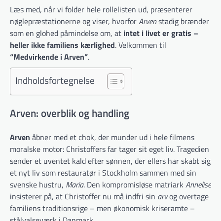
Læs med, når vi folder hele rollelisten ud, præsenterer
nøglepræstationerne og viser, hvorfor
Arven
stadig brænder
som en glohed påmindelse om, at
intet i livet er gratis –
heller ikke familiens kærlighed
. Velkommen til
“Medvirkende i Arven”
.
Indholdsfortegnelse
Arven: overblik og handling
Arven
åbner med et chok, der munder ud i hele filmens
moralske motor: Christoffers far tager sit eget liv. Tragedien
sender et uventet kald efter sønnen, der ellers har skabt sig
et nyt liv som restauratør i Stockholm sammen med sin
svenske hustru,
Maria
. Den kompromisløse matriark
Annelise
insisterer på, at Christoffer nu må indfri sin
arv
og overtage
familiens traditionsrige – men økonomisk kriseramte –
stålvalseværk i Danmark.