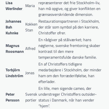
Lisa
repræsenterer det frie Stockholm-liv,
Maria
Werlinder
han må opgive, og giver konflikten en
grænseoverskridende dimension.
Johannes
Restaurationspartneren i Stockholm,
Kokken
Bah
der står som symbol på den karriere,
Stan
Kuhnke
Christoffer ofrer.
En rådgiver på stålværket; hans
Magnus
nøgterne, svenske fremtoning skaber
Alfred
Roosmann
kontrast til den mere
temperamentsfulde danske familie.
En af Christoffers tidligere
Torbjörn
medarbejdere i Stockholm, der minder
Jonas
Lindström
ham om den forræderifølelse, han
efterlader.
En lille, men sigende cameo, der
Peter
Svensk
understreger Christoffers outsider-
Persson
portier
status i Danmark, når han vender
“hjem”.