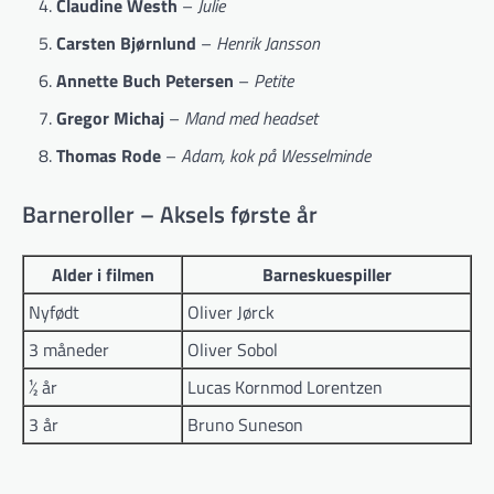
Claudine Westh
–
Julie
Carsten Bjørnlund
–
Henrik Jansson
Annette Buch Petersen
–
Petite
Gregor Michaj
–
Mand med headset
Thomas Rode
–
Adam, kok på Wesselminde
Barneroller – Aksels første år
Alder i filmen
Barneskuespiller
Nyfødt
Oliver Jørck
3 måneder
Oliver Sobol
½ år
Lucas Kornmod Lorentzen
3 år
Bruno Suneson