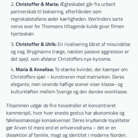
Christoffer & Maria:
Ægteskabet går fra urbant
partnerskab til boksering, efterhånden som
regnskabstallene æder kærligheden. Werlinders sarte
nerve over for Thomsens tiltagende kulde giver filmen
hjerteskær.
Christoffer & Ulrik:
En rivalisering båret af misundelse
og nag. Brygmanns træge, næsten passive aggression er
det spejl, som afslører Christoffers nye kynisme.
Maria & Annelise:
To stærke kvinder, der kæmper om
Christoffers sjæl – kunstneren mod matriarken. Deres
elegante, men isnende høflige scener viser klasse- og
kulturkløften mellem Sverige og den danske overklasse.
Tilsammen udgør de fire hovedroller et koncentreret
kammerspil, hvor hver eneste gestus har økonomiske og
følelsesmæssige konsekvenser. Deres krydsende loyaliteter
gør Arven til mere end et erhvervsdrama – det er en
dissektion af familie, magt og identitet i moderne Norden.