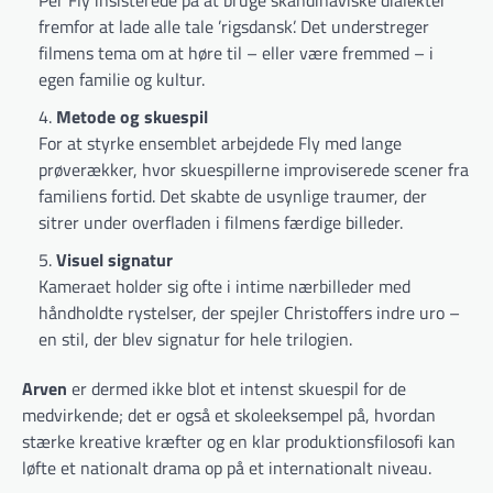
Per Fly insisterede på at bruge skandinaviske dialekter
fremfor at lade alle tale ’rigsdansk’. Det understreger
filmens tema om at høre til – eller være fremmed – i
egen familie og kultur.
Metode og skuespil
For at styrke ensemblet arbejdede Fly med lange
prøverækker, hvor skuespillerne improviserede scener fra
familiens fortid. Det skabte de usynlige traumer, der
sitrer under overfladen i filmens færdige billeder.
Visuel signatur
Kameraet holder sig ofte i intime nærbilleder med
håndholdte rystelser, der spejler Christoffers indre uro –
en stil, der blev signatur for hele trilogien.
Arven
er dermed ikke blot et intenst skuespil for de
medvirkende; det er også et skoleeksempel på, hvordan
stærke kreative kræfter og en klar produktionsfilosofi kan
løfte et nationalt drama op på et internationalt niveau.