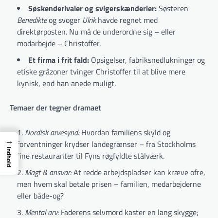
Søskenderivaler og svigerskænderier:
Søsteren
Benedikte
og svoger
Ulrik
havde regnet med
direktørposten. Nu må de underordne sig – eller
modarbejde – Christoffer.
Et firma i frit fald:
Opsigelser, fabriksnedlukninger og
etiske gråzoner tvinger Christoffer til at blive mere
kynisk, end han anede muligt.
Temaer der tegner dramaet
Nordisk arvesynd:
Hvordan familiens skyld og
→
forventninger krydser landegrænser – fra Stockholms
Indhold
fine restauranter til Fyns røgfyldte stålværk.
Magt & ansvar:
At redde arbejdspladser kan kræve ofre,
men hvem skal betale prisen – familien, medarbejderne
eller både-og?
Mental arv:
Faderens selvmord kaster en lang skygge;