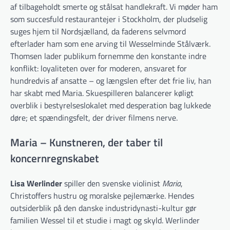
af tilbageholdt smerte og stålsat handlekraft. Vi møder ham
som succesfuld restaurantejer i Stockholm, der pludselig
suges hjem til Nordsjælland, da faderens selvmord
efterlader ham som ene arving til Wesselminde Stålværk.
Thomsen lader publikum fornemme den konstante indre
konflikt: loyaliteten over for moderen, ansvaret for
hundredvis af ansatte – og længslen efter det frie liv, han
har skabt med Maria. Skuespilleren balancerer køligt
overblik i bestyrelseslokalet med desperation bag lukkede
døre; et spændingsfelt, der driver filmens nerve.
Maria – Kunstneren, der taber til
koncernregnskabet
Lisa Werlinder
spiller den svenske violinist
Maria
,
Christoffers hustru og moralske pejlemærke. Hendes
outsiderblik på den danske industridynasti-kultur gør
familien Wessel til et studie i magt og skyld. Werlinder