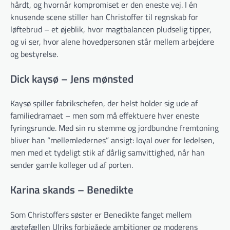
hårdt, og hvornår kompromiset er den eneste vej. I én
knusende scene stiller han Christoffer til regnskab for
løftebrud – et øjeblik, hvor magtbalancen pludselig tipper,
og vi ser, hvor alene hovedpersonen står mellem arbejdere
og bestyrelse.
Dick kaysø – Jens mønsted
Kaysø spiller fabrikschefen, der helst holder sig ude af
familiedramaet – men som må effektuere hver eneste
fyringsrunde. Med sin ru stemme og jordbundne fremtoning
bliver han “mellemledernes” ansigt: loyal over for ledelsen,
men med et tydeligt stik af dårlig samvittighed, når han
sender gamle kolleger ud af porten.
Karina skands – Benedikte
Som Christoffers søster er Benedikte fanget mellem
ægtefællen Ulriks forbigåede ambitioner og moderens