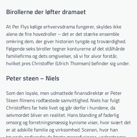
Birollerne der løfter dramaet
At Per Flys kølige erhvervsdrama fungerer, skyldes ikke
alene de fire hovedroller – det er det stærke ensemble
omkring dem, der giver historien tyngde og troværdighed.
Følgende seks biroller tegner konturerne af det stål­hårde
familiefirma og dets omgivelser, så vi for alvor forstår,
hvilket pres Christoffer (Ulrich Thomsen) befinder sig under.
Peter steen – Niels
Som den loyale, men udmattede finansdirektør er Peter
Steen filmens rodfæstede samvittighed. Niels har fulgt
Christoffers far hele livet og går derfor i hundene, da
selvmordet bliver en realitet. Hans blanding af faderlig
omsorg og forretningsmæssig kynisme viser, hvor svært det
er at adskille familie og virksomhed. Scenen, hvor han
tøvende godkender de første massefyringer, understreger