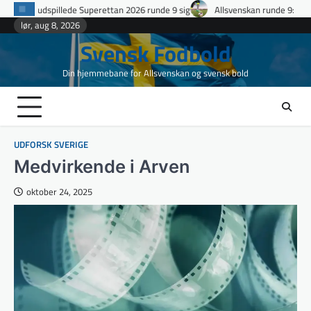
Skip
tan 2026 runde 9 sig
Allsvenskan runde 9: Sene afgørelser, et rødt kort i Up
to
lør, aug 8, 2026
content
Svensk Fodbold
Din hjemmebane for Allsvenskan og svensk bold
UDFORSK SVERIGE
Medvirkende i Arven
oktober 24, 2025