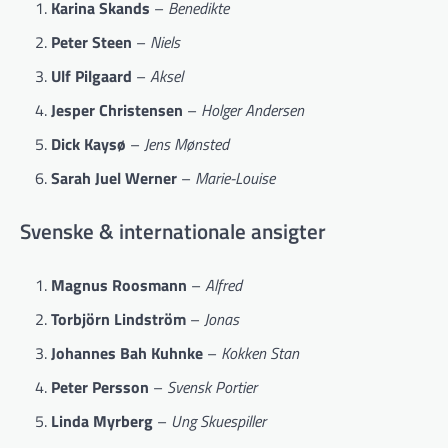
Karina Skands
–
Benedikte
Peter Steen
–
Niels
Ulf Pilgaard
–
Aksel
Jesper Christensen
–
Holger Andersen
Dick Kaysø
–
Jens Mønsted
Sarah Juel Werner
–
Marie-Louise
Svenske & internationale ansigter
Magnus Roosmann
–
Alfred
Torbjörn Lindström
–
Jonas
Johannes Bah Kuhnke
–
Kokken Stan
Peter Persson
–
Svensk Portier
Linda Myrberg
–
Ung Skuespiller