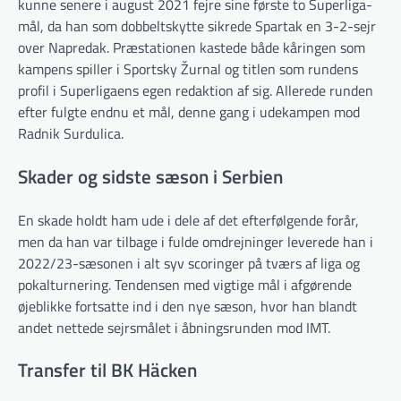
kunne senere i august 2021 fejre sine første to Superliga-
mål, da han som dobbeltskytte sikrede Spartak en 3-2-sejr
over Napredak. Præstationen kastede både kåringen som
kampens spiller i Sportsky Žurnal og titlen som rundens
profil i Superligaens egen redaktion af sig. Allerede runden
efter fulgte endnu et mål, denne gang i udekampen mod
Radnik Surdulica.
Skader og sidste sæson i Serbien
En skade holdt ham ude i dele af det efterfølgende forår,
men da han var tilbage i fulde omdrejninger leverede han i
2022/23-sæsonen i alt syv scoringer på tværs af liga og
pokalturnering. Tendensen med vigtige mål i afgørende
øjeblikke fortsatte ind i den nye sæson, hvor han blandt
andet nettede sejrsmålet i åbningsrunden mod IMT.
Transfer til BK Häcken