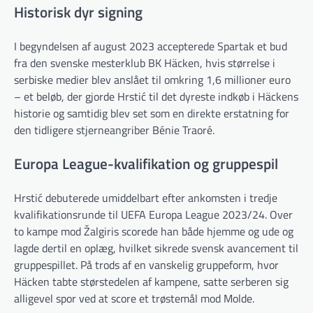
Historisk dyr signing
I begyndelsen af august 2023 accepterede Spartak et bud
fra den svenske mesterklub BK Häcken, hvis størrelse i
serbiske medier blev anslået til omkring 1,6 millioner euro
– et beløb, der gjorde Hrstić til det dyreste indkøb i Häckens
historie og samtidig blev set som en direkte erstatning for
den tidligere stjerneangriber Bénie Traoré.
Europa League-kvalifikation og gruppespil
Hrstić debuterede umiddelbart efter ankomsten i tredje
kvalifikationsrunde til UEFA Europa League 2023/24. Over
to kampe mod Žalgiris scorede han både hjemme og ude og
lagde dertil en oplæg, hvilket sikrede svensk avancement til
gruppespillet. På trods af en vanskelig gruppeform, hvor
Häcken tabte størstedelen af kampene, satte serberen sig
alligevel spor ved at score et trøstemål mod Molde.