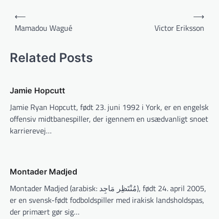
Indlægsnavigation
⟵
⟶
Mamadou Wagué
Victor Eriksson
Related Posts
Jamie Hopcutt
Jamie Ryan Hopcutt, født 23. juni 1992 i York, er en engelsk
offensiv midtbanespiller, der igennem en usædvanligt snoet
karrierevej…
Montader Madjed
Montader Madjed (arabisk: مُنْتَظِر مَاجِد), født 24. april 2005,
er en svensk-født fodboldspiller med irakisk landsholdspas,
der primært gør sig…