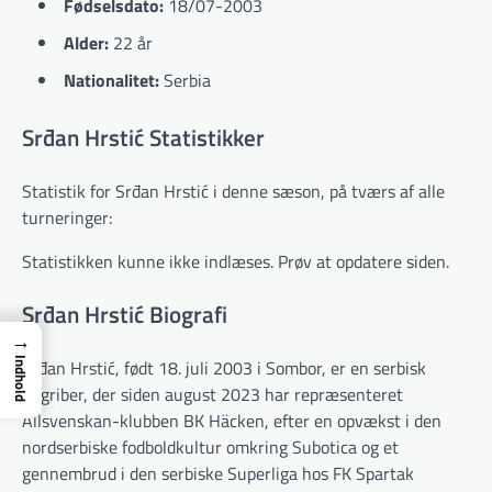
Fødselsdato:
18/07-2003
Alder:
22 år
Nationalitet:
Serbia
Srđan Hrstić Statistikker
Statistik for Srđan Hrstić i denne sæson, på tværs af alle
turneringer:
Statistikken kunne ikke indlæses. Prøv at opdatere siden.
Srđan Hrstić Biografi
→
Srđan Hrstić, født 18. juli 2003 i Sombor, er en serbisk
Indhold
angriber, der siden august 2023 har repræsenteret
Allsvenskan-klubben BK Häcken, efter en opvækst i den
nordserbiske fodboldkultur omkring Subotica og et
gennembrud i den serbiske Superliga hos FK Spartak