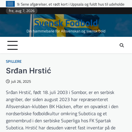
Skip
lser, et rødt kort i Uppsala og fuldt hus til udeholdene i topopgør
Ettan Sö
to
fre, aug 7, 2026
content
Svensk Fodbold
Din hjemmebane for Allsvenskan og svensk bold
SPILLERE
Srđan Hrstić
juli 26, 2025
Srđan Hrstić, født 18. juli 2003 i Sombor, er en serbisk
angriber, der siden august 2023 har repræsenteret
Allsvenskan-klubben BK Häcken, efter en opvækst i den
nordserbiske fodboldkultur omkring Subotica og et
gennembrud i den serbiske Superliga hos FK Spartak
Subotica. Hrstić har desuden været fast inventar på de