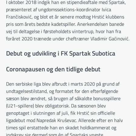
I oktober 2018 indgik han en stipendieaftale med Spartak,
præsenteret af ungdomssektions-koordinator Ivica
Frančisković, og blot et år senere modtog Hrstić klubbens
pris som årets bedste kadetspiller. Anerkendelsen banede
vej til deltagelse i førsteholdets vintertrup, hvor han fra
foråret 2020 trænede under cheftræner Vladimir Gaćinović.
Debut og udvikling i FK Spartak Subotica
Coronapausen og den tidlige debut
Den serbiske liga blev afbrudt i marts 2020 på grund af
undtagelsestilstand, og formatet for den efterfølgende
sæson blev ændret, så brugen af såkaldte bonusspillere
(U21-spillere) blev obligatorisk. Da sæsonen blev
genoptaget i slutningen af juli, fik Hrstić sin officielle
ligadebut mod Napredak Kruševac. Allerede efter en halv
times spil erstattede han en skadet holdkammerat og
indskrev sig dermed som én af Spartaks yngste