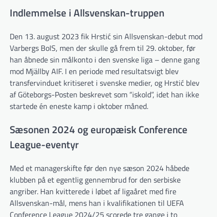
Indlemmelse i Allsvenskan-truppen
Den 13. august 2023 fik Hrstić sin Allsvenskan-debut mod
Varbergs BoIS, men der skulle gå frem til 29. oktober, før
han åbnede sin målkonto i den svenske liga – denne gang
mod Mjällby AIF. I en periode med resultatsvigt blev
transfervinduet kritiseret i svenske medier, og Hrstić blev
af Göteborgs-Posten beskrevet som “iskold”, idet han ikke
startede én eneste kamp i oktober måned.
Sæsonen 2024 og europæisk Conference
League-eventyr
Med et managerskifte før den nye sæson 2024 håbede
klubben på et egentlig gennembrud for den serbiske
angriber. Han kvitterede i løbet af ligaåret med fire
Allsvenskan-mål, mens han i kvalifikationen til UEFA
Conference League 2024/25 scorede tre gange i to