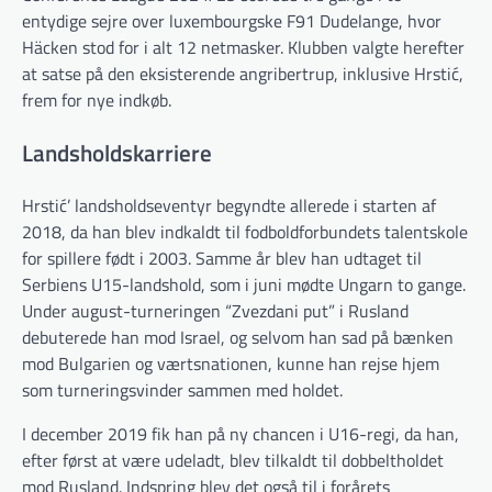
entydige sejre over luxembourgske F91 Dudelange, hvor
Häcken stod for i alt 12 netmasker. Klubben valgte herefter
at satse på den eksisterende angribertrup, inklusive Hrstić,
frem for nye indkøb.
Landsholdskarriere
Hrstić’ landsholdseventyr begyndte allerede i starten af
2018, da han blev indkaldt til fodboldforbundets talentskole
for spillere født i 2003. Samme år blev han udtaget til
Serbiens U15-landshold, som i juni mødte Ungarn to gange.
Under august-turneringen “Zvezdani put” i Rusland
debuterede han mod Israel, og selvom han sad på bænken
mod Bulgarien og værtsnationen, kunne han rejse hjem
som turneringsvinder sammen med holdet.
I december 2019 fik han på ny chancen i U16-regi, da han,
efter først at være udeladt, blev tilkaldt til dobbeltholdet
mod Rusland. Indspring blev det også til i forårets