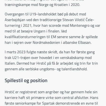
træningskampe mod Norge og Kroatien i 2020.
Overgangen til U19-landsholdet bød på debut mod
Aserbajdsjan ved den traditionsrige Stevan Vilotić Ćele-
turnering i 2021, hvor han scorede mod Montenegro og var
med til at besejre Ungarn i finalen. Ved
kvalifikationsturneringen til EM senere samme år spillede
han i sejren over Nordmakedonien i albanske Elbasan.
I marts 2023 fulgte næste skridt, da han for første gang
trak U21-trøjen over hovedet i en venskabskamp mod
Italien. Dermed har Hrstić på få år arbejdet sig trin for trin
gennem alle serbiske ungdoms- og talentlandshold.
Spillestil og position
Hrstić er registreret som angriber og har gennem hele sin
karriere haft sit primære virke som central afslutter. Hans
første seniorkampe for Spartak demonstrerede en evne til