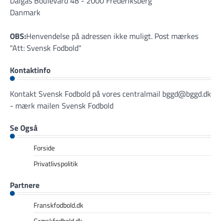
Dalgas Boulevard 48 - 2000 Frederiksberg
Danmark
OBS:
Henvendelse på adressen ikke muligt. Post mærkes
"Att: Svensk Fodbold"
Kontaktinfo
Kontakt Svensk Fodbold på vores centralmail
bggd@bggd.dk
- mærk mailen Svensk Fodbold
Se Også
Forside
Privatlivspolitik
Partnere
Franskfodbold.dk
Græskfodbold.dk