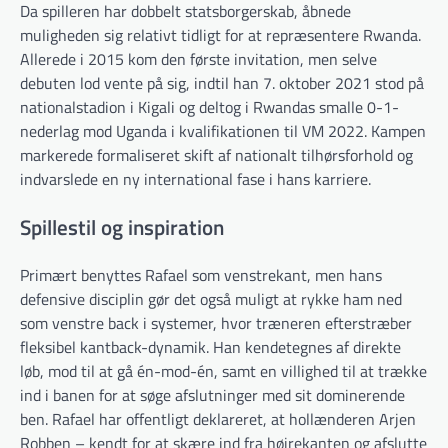
Da spilleren har dobbelt statsborgerskab, åbnede
muligheden sig relativt tidligt for at repræsentere Rwanda.
Allerede i 2015 kom den første invitation, men selve
debuten lod vente på sig, indtil han 7. oktober 2021 stod på
nationalstadion i Kigali og deltog i Rwandas smalle 0-1-
nederlag mod Uganda i kvalifikationen til VM 2022. Kampen
markerede formaliseret skift af nationalt tilhørsforhold og
indvarslede en ny international fase i hans karriere.
Spillestil og inspiration
Primært benyttes Rafael som venstrekant, men hans
defensive disciplin gør det også muligt at rykke ham ned
som venstre back i systemer, hvor træneren efterstræber
fleksibel kantback-dynamik. Han kendetegnes af direkte
løb, mod til at gå én-mod-én, samt en villighed til at trække
ind i banen for at søge afslutninger med sit dominerende
ben. Rafael har offentligt deklareret, at hollænderen Arjen
Robben – kendt for at skære ind fra højrekanten og afslutte