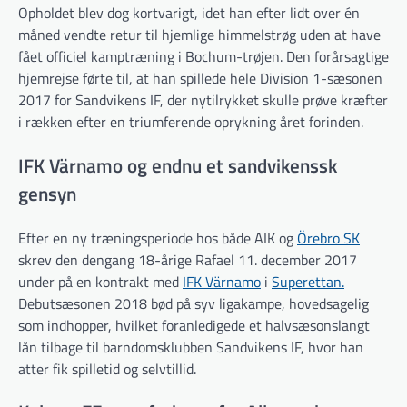
Opholdet blev dog kortvarigt, idet han efter lidt over én
måned vendte retur til hjemlige himmelstrøg uden at have
fået officiel kamptræning i Bochum-trøjen. Den forårsagtige
hjemrejse førte til, at han spillede hele Division 1-sæsonen
2017 for Sandvikens IF, der nytilrykket skulle prøve kræfter
i rækken efter en triumferende oprykning året forinden.
IFK Värnamo og endnu et sandvikenssk
gensyn
Efter en ny træningsperiode hos både AIK og
Örebro SK
skrev den dengang 18-årige Rafael 11. december 2017
under på en kontrakt med
IFK Värnamo
i
Superettan.
Debutsæsonen 2018 bød på syv ligakampe, hovedsagelig
som indhopper, hvilket foranledigede et halvsæsonslangt
lån tilbage til barndomsklubben Sandvikens IF, hvor han
atter fik spilletid og selvtillid.