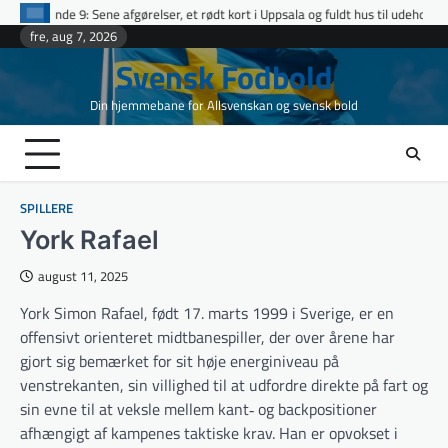
Skip
gørelser, et rødt kort i Uppsala og fuldt hus til udeholdene i topopgør
Ett
to
fre, aug 7, 2026
content
Svensk Fodbold
Din hjemmebane for Allsvenskan og svensk bold
SPILLERE
York Rafael
august 11, 2025
York Simon Rafael, født 17. marts 1999 i Sverige, er en
offensivt orienteret midtbanespiller, der over årene har
gjort sig bemærket for sit høje energiniveau på
venstrekanten, sin villighed til at udfordre direkte på fart og
sin evne til at veksle mellem kant‐ og backpositioner
afhængigt af kampenes taktiske krav. Han er opvokset i