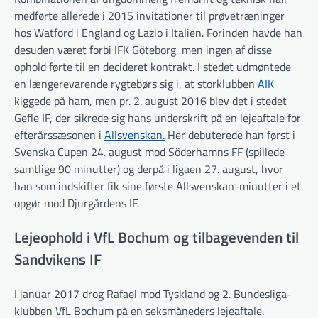
medførte allerede i 2015 invitationer til prøvetræninger
hos Watford i England og Lazio i Italien. Forinden havde han
desuden været forbi IFK Göteborg, men ingen af disse
ophold førte til en decideret kontrakt. I stedet udmøntede
en længerevarende rygtebørs sig i, at storklubben
AIK
kiggede på ham, men pr. 2. august 2016 blev det i stedet
Gefle IF, der sikrede sig hans underskrift på en lejeaftale for
efterårssæsonen i
Allsvenskan.
Her debuterede han først i
Svenska Cupen 24. august mod Söderhamns FF (spillede
samtlige 90 minutter) og derpå i ligaen 27. august, hvor
han som indskifter fik sine første Allsvenskan-minutter i et
opgør mod Djurgårdens IF.
Lejeophold i VfL Bochum og tilbagevenden til
Sandvikens IF
I januar 2017 drog Rafael mod Tyskland og 2. Bundesliga-
klubben VfL Bochum på en seksmåneders lejeaftale.