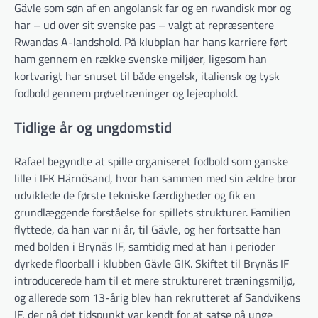
Gävle som søn af en angolansk far og en rwandisk mor og
har – ud over sit svenske pas – valgt at repræsentere
Rwandas A-landshold. På klubplan har hans karriere ført
ham gennem en række svenske miljøer, ligesom han
kortvarigt har snuset til både engelsk, italiensk og tysk
fodbold gennem prøvetræninger og lejeophold.
Tidlige år og ungdomstid
Rafael begyndte at spille organiseret fodbold som ganske
lille i IFK Härnösand, hvor han sammen med sin ældre bror
udviklede de første tekniske færdigheder og fik en
grundlæggende forståelse for spillets strukturer. Familien
flyttede, da han var ni år, til Gävle, og her fortsatte han
med bolden i Brynäs IF, samtidig med at han i perioder
dyrkede floorball i klubben Gävle GIK. Skiftet til Brynäs IF
introducerede ham til et mere struktureret træningsmiljø,
og allerede som 13-årig blev han rekrutteret af Sandvikens
IF, der på det tidspunkt var kendt for at satse på unge