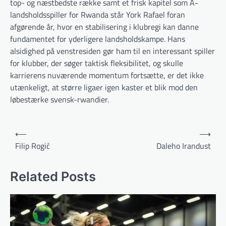
top- og næstbedste række samt et frisk kapitel som A-
landsholdsspiller for Rwanda står York Rafael foran
afgørende år, hvor en stabilisering i klubregi kan danne
fundamentet for yderligere landsholdskampe. Hans
alsidighed på venstresiden gør ham til en interessant spiller
for klubber, der søger taktisk fleksibilitet, og skulle
karrierens nuværende momentum fortsætte, er det ikke
utænkeligt, at større ligaer igen kaster et blik mod den
løbestærke svensk-rwandier.
Indlægsnavigation
⟵
⟶
Filip Rogić
Daleho Irandust
Related Posts