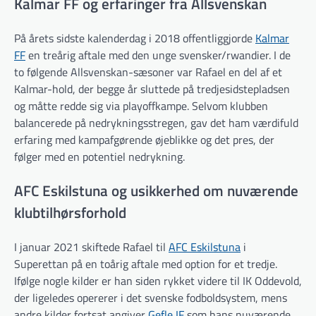
Kalmar FF og erfaringer fra Allsvenskan
På årets sidste kalenderdag i 2018 offentliggjorde
Kalmar
FF
en treårig aftale med den unge svensker/rwandier. I de
to følgende Allsvenskan-sæsoner var Rafael en del af et
Kalmar-hold, der begge år sluttede på tredjesidstepladsen
og måtte redde sig via playoffkampe. Selvom klubben
balancerede på nedrykningsstregen, gav det ham værdifuld
erfaring med kampafgørende øjeblikke og det pres, der
følger med en potentiel nedrykning.
AFC Eskilstuna og usikkerhed om nuværende
klubtilhørsforhold
I januar 2021 skiftede Rafael til
AFC Eskilstuna
i
Superettan på en toårig aftale med option for et tredje.
Ifølge nogle kilder er han siden rykket videre til IK Oddevold,
der ligeledes opererer i det svenske fodboldsystem, mens
andre kilder fortsat angiver
Gefle IF
som hans nuværende