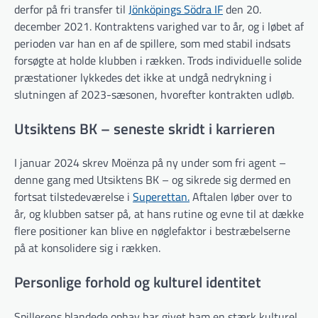
derfor på fri transfer til
Jönköpings Södra IF
den 20.
december 2021. Kontraktens varighed var to år, og i løbet af
perioden var han en af de spillere, som med stabil indsats
forsøgte at holde klubben i rækken. Trods individuelle solide
præstationer lykkedes det ikke at undgå nedrykning i
slutningen af 2023-sæsonen, hvorefter kontrakten udløb.
Utsiktens BK – seneste skridt i karrieren
I januar 2024 skrev Moënza på ny under som fri agent –
denne gang med Utsiktens BK – og sikrede sig dermed en
fortsat tilstedeværelse i
Superettan.
Aftalen løber over to
år, og klubben satser på, at hans rutine og evne til at dække
flere positioner kan blive en nøglefaktor i bestræbelserne
på at konsolidere sig i rækken.
Personlige forhold og kulturel identitet
Spillerens blandede ophav har givet ham en stærk kulturel