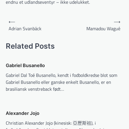
endnu et udlandseventyr – ikke udelukket.
Indlægsnavigation
⟵
⟶
Adrian Svanbäck
Mamadou Wagué
Related Posts
Gabriel Busanello
Gabriel Dal Toé Busanello, kendt i fodboldkredse blot som
Gabriel Busanello eller ganske enkelt Busanello, er en
brasiliansk venstreback født…
Alexander Jojo
Christian Alexander Jojo (kinesisk: 亞歷斯祖), i