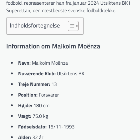
fodbold, repræsenterer han fra januar 2024 Utsiktens BK i
Superettan, den næstbedste svenske fodboldrække.
Indholdsfortegnelse
Information om Malkolm Moënza
Navn:
Malkolm Moënza
Nuværende Klub:
Utsiktens BK
Trøje Nummer:
13
Position:
Forsvarer
Højde:
180 cm
Vægt:
75.0 kg
Fødselsdato:
15/11-1993
Alder:
32 år