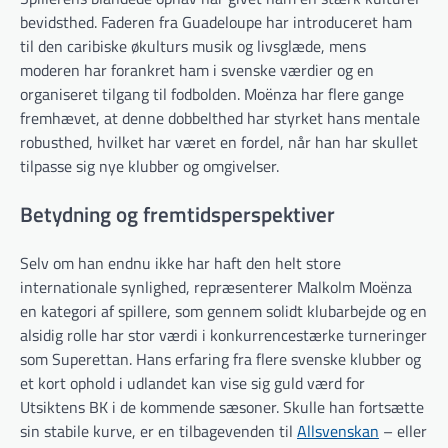
bevidsthed. Faderen fra Guadeloupe har introduceret ham
til den caribiske økulturs musik og livsglæde, mens
moderen har forankret ham i svenske værdier og en
organiseret tilgang til fodbolden. Moënza har flere gange
fremhævet, at denne dobbelthed har styrket hans mentale
robusthed, hvilket har været en fordel, når han har skullet
tilpasse sig nye klubber og omgivelser.
Betydning og fremtidsperspektiver
Selv om han endnu ikke har haft den helt store
internationale synlighed, repræsenterer Malkolm Moënza
en kategori af spillere, som gennem solidt klubarbejde og en
alsidig rolle har stor værdi i konkurrencestærke turneringer
som Superettan. Hans erfaring fra flere svenske klubber og
et kort ophold i udlandet kan vise sig guld værd for
Utsiktens BK i de kommende sæsoner. Skulle han fortsætte
sin stabile kurve, er en tilbagevenden til
Allsvenskan
– eller