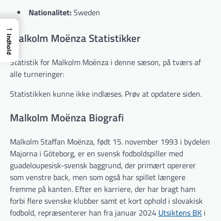
Nationalitet:
Sweden
→
Malkolm Moënza Statistikker
Indhold
Statistik for Malkolm Moënza i denne sæson, på tværs af
alle turneringer:
Statistikken kunne ikke indlæses. Prøv at opdatere siden.
Malkolm Moënza Biografi
Malkolm Staffan Moënza, født 15. november 1993 i bydelen
Majorna i Göteborg, er en svensk fodboldspiller med
guadeloupesisk-svensk baggrund, der primært opererer
som venstre back, men som også har spillet længere
fremme på kanten. Efter en karriere, der har bragt ham
forbi flere svenske klubber samt et kort ophold i slovakisk
fodbold, repræsenterer han fra januar 2024
Utsiktens BK
i