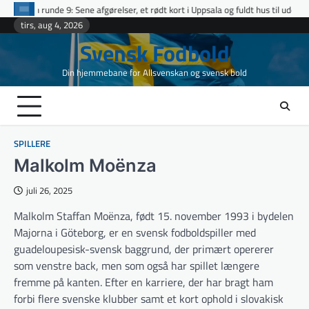
Skip
: Sene afgørelser, et rødt kort i Uppsala og fuldt hus til udeholdene i topopgør
to
tirs, aug 4, 2026
content
Svensk Fodbold
Din hjemmebane for Allsvenskan og svensk bold
SPILLERE
Malkolm Moënza
juli 26, 2025
Malkolm Staffan Moënza, født 15. november 1993 i bydelen
Majorna i Göteborg, er en svensk fodboldspiller med
guadeloupesisk-svensk baggrund, der primært opererer
som venstre back, men som også har spillet længere
fremme på kanten. Efter en karriere, der har bragt ham
forbi flere svenske klubber samt et kort ophold i slovakisk