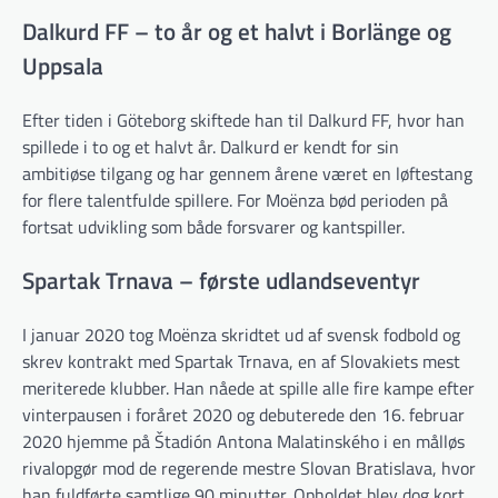
Dalkurd FF – to år og et halvt i Borlänge og
Uppsala
Efter tiden i Göteborg skiftede han til Dalkurd FF, hvor han
spillede i to og et halvt år. Dalkurd er kendt for sin
ambitiøse tilgang og har gennem årene været en løftestang
for flere talentfulde spillere. For Moënza bød perioden på
fortsat udvikling som både forsvarer og kantspiller.
Spartak Trnava – første udlandseventyr
I januar 2020 tog Moënza skridtet ud af svensk fodbold og
skrev kontrakt med Spartak Trnava, en af Slovakiets mest
meriterede klubber. Han nåede at spille alle fire kampe efter
vinterpausen i foråret 2020 og debuterede den 16. februar
2020 hjemme på Štadión Antona Malatinského i en målløs
rivalopgør mod de regerende mestre Slovan Bratislava, hvor
han fuldførte samtlige 90 minutter. Opholdet blev dog kort,