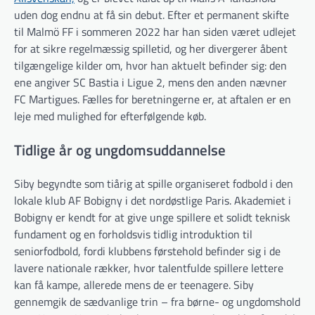
uden dog endnu at få sin debut. Efter et permanent skifte
til Malmö FF i sommeren 2022 har han siden været udlejet
for at sikre regelmæssig spilletid, og her divergerer åbent
tilgængelige kilder om, hvor han aktuelt befinder sig: den
ene angiver SC Bastia i Ligue 2, mens den anden nævner
FC Martigues. Fælles for beretningerne er, at aftalen er en
leje med mulighed for efterfølgende køb.
Tidlige år og ungdomsuddannelse
Siby begyndte som tiårig at spille organiseret fodbold i den
lokale klub AF Bobigny i det nordøstlige Paris. Akademiet i
Bobigny er kendt for at give unge spillere et solidt teknisk
fundament og en forholdsvis tidlig introduktion til
seniorfodbold, fordi klubbens førstehold befinder sig i de
lavere nationale rækker, hvor talentfulde spillere lettere
kan få kampe, allerede mens de er teenagere. Siby
gennemgik de sædvanlige trin – fra børne- og ungdomshold