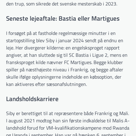
den trup, som sikrede det svenske mesterskab i 2023.
Seneste lejeaftale: Bastia eller Martigues
I forsøget på at fastholde regelmæssige minutter i en
startopstilling blev Siby i januar 2024 sendt på endnu en
leje. Her divergerer kilderne: en engelsksproget rapport
angiver, at han sluttede sig til SC Bastia i Ligue 2, mens en
fransksproget kilde nævner FC Martigues. Begge klubber
spiller på næsthøjeste niveau i Frankrig, og begge aftaler
skulle ifølge oplysningerne indeholde en købsoption, der
kan aktiveres efter sæsonafslutningen.
Landsholdskarriere
Siby er berettiget til at repræsentere både Frankrig og Mali.
I august 2021 modtog han sin første indkaldelse til Malis A-
landshold forud for VM-kvalifikationskampene mod Rwanda
og Uganda i september. Han var på bænken 6. september i