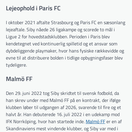
Lejeophold i Paris FC
I oktober 2021 aftalte Strasbourg og Paris FC en sæsonlang
lejeaftale. Siby nåede 26 ligakampe og scorede to mål i
Ligue 2 for hovedstadsklubben. Perioden i Paris blev
kendetegnet ved kontinuerlig spilletid og et ansvar som
dybdeliggende playmaker, hvor hans fysiske rækkevidde og
evne til at distribuere bolden i tidlige opbygningsfaser blev
tydeligere.
Malmö FF
Den 29. juni 2022 tog Siby skridtet til svensk fodbold, da
han skrev under med Malmö FF på en kontrakt, der ifølge
klubben løber til udgangen af 2026, svarende til fire og et
halvt år. Han debuterede 16. juli 2022 i en udekamp mod
IFK Norrköping, hvor han startede inde.
Malmö FF
er en af
Skandinaviens mest vindende klubber, og Siby var med i