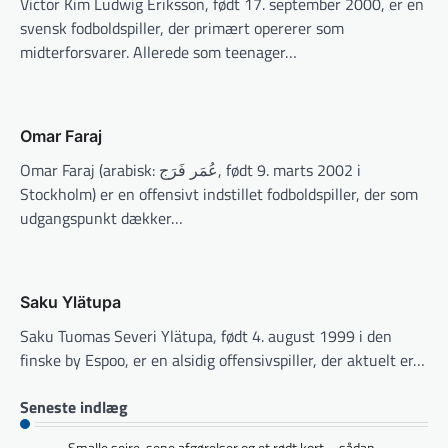
Victor Kim Ludwig Eriksson, født 17. september 2000, er en
svensk fodboldspiller, der primært opererer som
midterforsvarer. Allerede som teenager…
Omar Faraj
Omar Faraj (arabisk: عُمَر فَرَج, født 9. marts 2002 i
Stockholm) er en offensivt indstillet fodboldspiller, der som
udgangspunkt dækker…
Saku Ylätupa
Saku Tuomas Severi Ylätupa, født 4. august 1999 i den
finske by Espoo, er en alsidig offensivspiller, der aktuelt er…
Seneste indlæg
Smalle sejre, sene afgørelser og et rødt kort – sådan