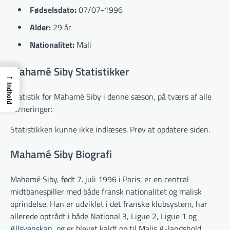
Fødselsdato:
07/07-1996
Alder:
29 år
Nationalitet:
Mali
Mahamé Siby Statistikker
→
Indhold
Statistik for Mahamé Siby i denne sæson, på tværs af alle
turneringer:
Statistikken kunne ikke indlæses. Prøv at opdatere siden.
Mahamé Siby Biografi
Mahamé Siby, født 7. juli 1996 i Paris, er en central
midtbanespiller med både fransk nationalitet og malisk
oprindelse. Han er udviklet i det franske klubsystem, har
allerede optrådt i både National 3, Ligue 2, Ligue 1 og
Allsvenskan,
og er blevet kaldt op til Malis A-landshold