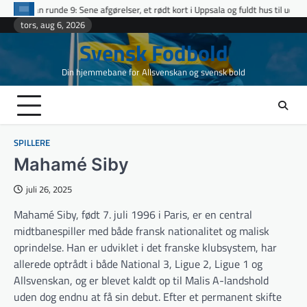
Skip
e 9: Sene afgørelser, et rødt kort i Uppsala og fuldt hus til udeholdene i topopgø
to
tors, aug 6, 2026
content
Svensk Fodbold
Din hjemmebane for Allsvenskan og svensk bold
SPILLERE
Mahamé Siby
juli 26, 2025
Mahamé Siby, født 7. juli 1996 i Paris, er en central
midtbanespiller med både fransk nationalitet og malisk
oprindelse. Han er udviklet i det franske klubsystem, har
allerede optrådt i både National 3, Ligue 2, Ligue 1 og
Allsvenskan, og er blevet kaldt op til Malis A-landshold
uden dog endnu at få sin debut. Efter et permanent skifte