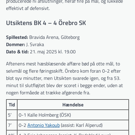
producerede ni afslutninger, heraf fire på mål, og lukkede
effektivt af defensivt.
Utsiktens BK 4 – 4 Örebro SK
Spillested:
Bravida Arena, Göteborg
Dommer:
J. Svraka
Dato & tid:
21. maj 2025 kl. 19.00
Aftenens mest hæsblæsende affære bød på otte mål, to
selvmål og flere føringsskift. Örebro kom foran 0-2 efter
blot syv minutter, men Utsikten svarede igen, og fra 53.
minut til slutfløjtet blev der scoret i begge ender, uden at
nogen formåede at trække afgørende fra.
Tid
Hændelse
5’
0-1 Kalle Holmberg (ÖSK)
7’
0-2
Antonio Yakoub
(assist: Karl Alperud)