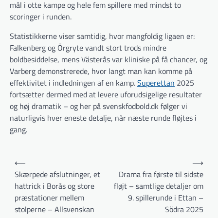
mål i otte kampe og hele fem spillere med mindst to
scoringer i runden.
Statistikkerne viser samtidig, hvor mangfoldig ligaen er:
Falkenberg og Örgryte vandt stort trods mindre
boldbesiddelse, mens Västerås var kliniske på få chancer, og
Varberg demonstrerede, hvor langt man kan komme på
effektivitet i indledningen af en kamp.
Superettan
2025
fortsætter dermed med at levere uforudsigelige resultater
og høj dramatik – og her på svenskfodbold.dk følger vi
naturligvis hver eneste detalje, når næste runde fløjtes i
gang.
Indlægsnavigation
⟵
⟶
Skærpede afslutninger, et
Drama fra første til sidste
hattrick i Borås og store
fløjt – samtlige detaljer om
præstationer mellem
9. spillerunde i Ettan –
stolperne – Allsvenskan
Södra 2025