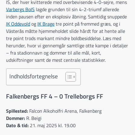
IS, der hver kvitterede med overbevisende 4-0-sejre, mens
Varbergs BoIS
lagde grunden til sin 4-2-triumf allerede
inden pausen efter en eksplosiv åbning. Samtidig snuppede
IK Oddevold
og
IK Brage
tre point på fremmed græs, og i
Västerås måtte hjemmeholdet slide hårdt for at hente alle
tre point trods markant mindre boldbesiddelse. Læs med
herunder, hvor vi gennemgår samtlige otte kampe i detaljer
– fra stadionnavn og dommer til alle mål, kort,
udskiftninger samt de mest centrale statistikker.
Indholdsfortegnelse
Falkenbergs FF 4 – 0 Trelleborgs FF
Spillested:
Falcon Alkoholfri Arena, Falkenberg
Dommer:
R. Beigi
Dato & tid:
21. maj 2025 kl. 19.00