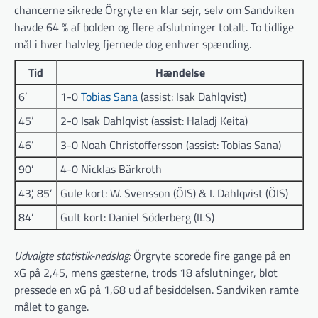
chancerne sikrede Örgryte en klar sejr, selv om Sandviken
havde 64 % af bolden og flere afslutninger totalt. To tidlige
mål i hver halvleg fjernede dog enhver spænding.
Tid
Hændelse
6’
1-0
Tobias Sana
(assist: Isak Dahlqvist)
45’
2-0 Isak Dahlqvist (assist: Haladj Keita)
46’
3-0 Noah Christoffersson (assist: Tobias Sana)
90’
4-0 Nicklas Bärkroth
43’, 85’
Gule kort: W. Svensson (ÖIS) & I. Dahlqvist (ÖIS)
84’
Gult kort: Daniel Söderberg (ILS)
Udvalgte statistik-nedslag:
Örgryte scorede fire gange på en
xG på 2,45, mens gæsterne, trods 18 afslutninger, blot
pressede en xG på 1,68 ud af besiddelsen. Sandviken ramte
målet to gange.