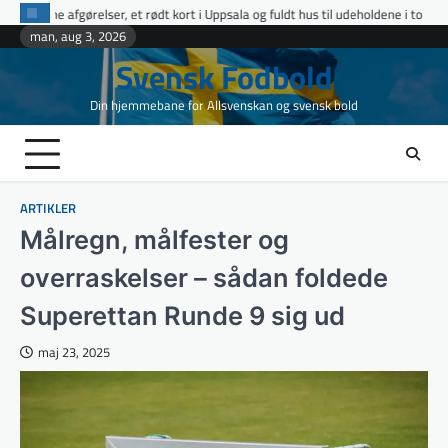
Skip
t kort i Uppsala og fuldt hus til udeholdene i topopgør
Ettan Norra runde 9
to
man, aug 3, 2026
content
Svensk Fodbold
Din hjemmebane for Allsvenskan og svensk bold
ARTIKLER
Målregn, målfester og
overraskelser – sådan foldede
Superettan Runde 9 sig ud
maj 23, 2025