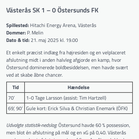
Västerås SK 1 – 0 Östersunds FK
Spillested:
Hitachi Energy Arena, Västerås
Dommer:
P. Melin
Dato & tid:
21. maj 2025 kl. 19.00
Et enkelt præcist indlæg fra højresiden og en velplaceret
afslutning midt i anden halvleg afgjorde en kamp, hvor
Östersund dominerede boldbesiddelsen, men havde svært
ved at skabe åbne chancer.
Tid
Hændelse
70’
1-0 Tage Larsson (assist: Tim Hartzell)
69’, 90’
Gule kort: Erick Silva & Christian Enemark (ÖFK)
Udvalgte statistik-nedslag:
Östersund havde 60 % possession,
men blot én afslutning på mål og en xG på 0,40. Västerås