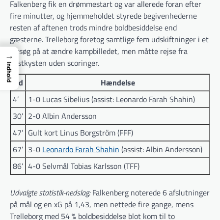
Falkenberg fik en drømmestart og var allerede foran efter
fire minutter, og hjemmeholdet styrede begivenhederne
resten af aftenen trods mindre boldbesiddelse end
gæsterne. Trelleborg foretog samtlige fem udskiftninger i et
forsøg på at ændre kampbilledet, men måtte rejse fra
→
vestkysten uden scoringer.
Indhold
Tid
Hændelse
4’
1-0 Lucas Sibelius (assist: Leonardo Farah Shahin)
30’
2-0 Albin Andersson
47’
Gult kort Linus Borgström (FFF)
67’
3-0
Leonardo Farah Shahin
(assist: Albin Andersson)
86’
4-0 Selvmål Tobias Karlsson (TFF)
Udvalgte statistik-nedslag:
Falkenberg noterede 6 afslutninger
på mål og en xG på 1,43, men nettede fire gange, mens
Trelleborg med 54 % boldbesiddelse blot kom til to