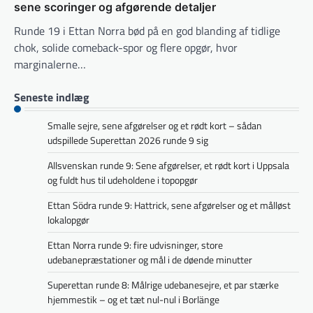
sene scoringer og afgørende detaljer
Runde 19 i Ettan Norra bød på en god blanding af tidlige
chok, solide comeback-spor og flere opgør, hvor
marginalerne…
Seneste indlæg
Smalle sejre, sene afgørelser og et rødt kort – sådan
udspillede Superettan 2026 runde 9 sig
Allsvenskan runde 9: Sene afgørelser, et rødt kort i Uppsala
og fuldt hus til udeholdene i topopgør
Ettan Södra runde 9: Hattrick, sene afgørelser og et målløst
lokalopgør
Ettan Norra runde 9: fire udvisninger, store
udebanepræstationer og mål i de døende minutter
Superettan runde 8: Målrige udebanesejre, et par stærke
hjemmestik – og et tæt nul-nul i Borlänge