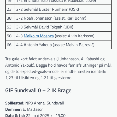
19’
1-2 Eric Johansson (assist: K. Rodeblad Lowe)
23’
2-2 Selvmål Buster Runheim (ÖSK)
38’
3-2 Noah Johansson (assist: Karl Bohm)
53’
3-3 Selvmål David Tokpah (UBK)
58’
4-3
Malkolm Moënza
(assist: Alvin Karlsson)
66’
4-4 Antonio Yakoub (assist: Melvin Bajrović)
Tre gule kort faldt undervejs (J. Johansson, A. Kabashi og
Antonio Yakoub). Begge hold havde fem afslutninger på mål,
og de to expected-goals-modeller endte næsten identisk:
1,23 til Utsikten og 1,21 til gæsterne.
GIF Sundsvall 0 – 2 IK Brage
Spillested:
NP3 Arena, Sundsvall
Dommer:
E. Mattsson
Dato & tid:
22. maj 2025 kl. 19.00