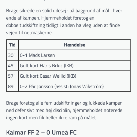
Brage sikrede en solid udesejr på baggrund af mål i hver
ende af kampen. Hjemmeholdet foretog en
dobbeltudskiftning tidligt i anden halvleg uden at finde
vejen til netmaskerne.
Tid
Hændelse
30’
0-1 Mads Larsen
45’
Gult kort Haris Brkic (IKB)
57’
Gult kort Cesar Weilid (IKB)
89’
0-2 Pär Jonsson (assist: Jonas Wikström)
Brage foretog alle fem udskiftninger og lukkede kampen
ned defensivt med høj disciplin; hjemmeholdet noterede
ingen kort men fik heller ikke ram på målet.
Kalmar FF 2 – 0 Umeå FC