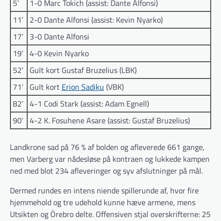
5’
1-0 Marc Tokich (assist: Dante Alfonsi)
11’
2-0 Dante Alfonsi (assist: Kevin Nyarko)
17’
3-0 Dante Alfonsi
19’
4-0 Kevin Nyarko
52’
Gult kort Gustaf Bruzelius (LBK)
71’
Gult kort
Erion Sadiku
(VBK)
82’
4-1 Codi Stark (assist: Adam Egnell)
90’
4-2 K. Fosuhene Asare (assist: Gustaf Bruzelius)
Landkrone sad på 76 % af bolden og afleverede 661 gange,
men Varberg var nådesløse på kontraen og lukkede kampen
ned med blot 234 afleveringer og syv afslutninger på mål.
Dermed rundes en intens niende spillerunde af, hvor fire
hjemmehold og tre udehold kunne hæve armene, mens
Utsikten og Örebro delte. Offensiven stjal overskrifterne: 25