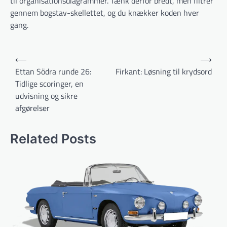
til organisationsdiagrammer. Tænk derfor bredt, men filtrer
gennem bogstav-skellettet, og du knækker koden hver
gang.
Indlægsnavigation
⟵
⟶
Ettan Södra runde 26:
Firkant: Løsning til krydsord
Tidlige scoringer, en
udvisning og sikre
afgørelser
Related Posts