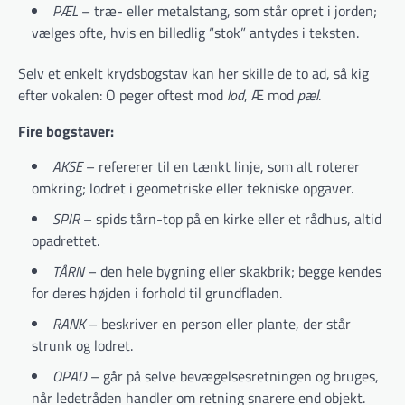
PÆL
– træ- eller metalstang, som står opret i jorden;
vælges ofte, hvis en billedlig “stok” antydes i teksten.
Selv et enkelt krydsbogstav kan her skille de to ad, så kig
efter vokalen: O peger oftest mod
lod
, Æ mod
pæl
.
Fire bogstaver:
AKSE
– refererer til en tænkt linje, som alt roterer
omkring; lodret i geometriske eller tekniske opgaver.
SPIR
– spids tårn-top på en kirke eller et rådhus, altid
opadrettet.
TÅRN
– den hele bygning eller skakbrik; begge kendes
for deres højden i forhold til grundfladen.
RANK
– beskriver en person eller plante, der står
strunk og lodret.
OPAD
– går på selve bevægelsesretningen og bruges,
når ledetråden handler om retning snarere end objekt.