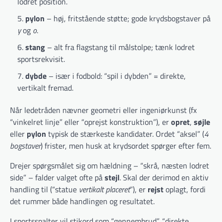
lodret position.
pylon
– høj, fritstående støtte; gode krydsbogstaver på
y
og
o
.
stang
– alt fra flagstang til målstolpe; tænk lodret
sportsrekvisit.
dybde
– især i fodbold: “spil i dybden” = direkte,
vertikalt fremad.
Når ledetråden nævner geometri eller ingeniørkunst (fx
“vinkelret linje” eller “oprejst konstruktion”), er
opret
,
søjle
eller
pylon
typisk de stærkeste kandidater. Ordet “aksel” (
4
bogstaver
) frister, men husk at krydsordet spørger efter fem.
Drejer spørgsmålet sig om hældning – “skrå, næsten lodret
side” – falder valget ofte på
stejl
. Skal der derimod en aktiv
handling til (“statue
vertikalt placeret
”), er
rejst
oplagt, fordi
det rummer både handlingen og resultatet.
I sportsspalter vil stikord som “gennembrud”, “direkte