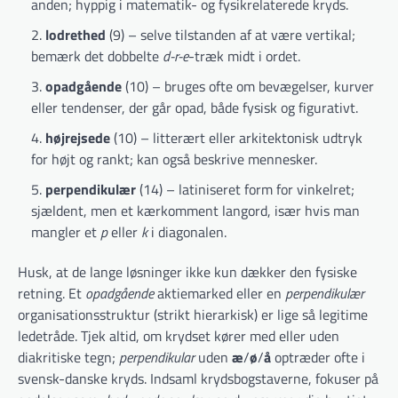
anden; hyppig i matematik- og fysikrelaterede kryds.
lodrethed
(9) – selve tilstanden af at være vertikal;
bemærk det dobbelte
d-r-e
-træk midt i ordet.
opadgående
(10) – bruges ofte om bevægelser, kurver
eller tendenser, der går opad, både fysisk og figurativt.
højrejsede
(10) – litterært eller arkitektonisk udtryk
for højt og rankt; kan også beskrive mennesker.
perpendikulær
(14) – latiniseret form for vinkelret;
sjældent, men et kærkomment langord, især hvis man
mangler et
p
eller
k
i diagonalen.
Husk, at de lange løsninger ikke kun dækker den fysiske
retning. Et
opadgående
aktiemarked eller en
perpendikulær
organisationsstruktur (strikt hierarkisk) er lige så legitime
ledetråde. Tjek altid, om krydset kører med eller uden
diakritiske tegn;
perpendikular
uden
æ
/
ø
/
å
optræder ofte i
svensk-danske kryds. Indsaml krydsbogstaverne, fokuser på