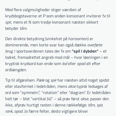
Med flere valgmuligheder stiger værdien af
krydsbogstaverne: et P som anden konsonant inviterer fx til
spir
, mens et N som tredje konsonant næsten sikkert
betyder
tårn
.
Den direkte betydning (vinkelret på horisonten) er
dominerende, men korte svar kan også dække
overførte
brug
. I sportsverdenen tales der fx om
“spil i dybden”
– et
lodret, fremadrettet angreb mod mål – hvor løsningen i en
kryptisk krydsord kan ende som
lod
eller
opad
alt efter
ordlængden.
Tip til afgørelsen:
Pæle
og
spir
har næsten altid noget spidst
eller stavformet i ledetråden, mens
akse
typisk ledsages af
ord som “symmetri”, “rotation” eller “diagram”. Er ledetråden
helt tør – blot “vertikal (4)” – så prøv først
akse
; passer den
ikke, afprøv hurtigt resten i denne rækkefølge:
tårn, spir,
rank, opad
. Jo færre felter, desto vigtigere bliver