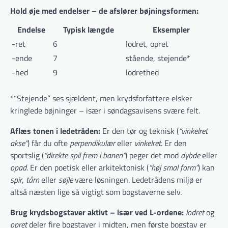
Hold øje med endelser – de afslører bøjningsformen:
Endelse
Typisk længde
Eksempler
-ret
6
lodret, opret
-ende
7
stående, stejende*
-hed
9
lodrethed
*“Stejende” ses sjældent, men krydsforfattere elsker
kringlede bøjninger – især i søndagsavisens svære felt.
Aflæs tonen i ledetråden:
Er den tør og teknisk (
“vinkelret
akse”
) får du ofte
perpendikulær
eller
vinkelret
. Er den
sportslig (
“direkte spil frem i banen”
) peger det mod
dybde
eller
opad
. Er den poetisk eller arkitektonisk (
“høj smal form”
) kan
spir
,
tårn
eller
søjle
være løsningen. Ledetrådens miljø er
altså næsten lige så vigtigt som bogstaverne selv.
Brug krydsbogstaver aktivt – især ved L-ordene:
lodret
og
opret
deler fire bogstaver i midten, men første bogstav er