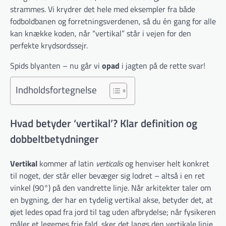
strammes. Vi krydrer det hele med eksempler fra både
fodboldbanen og forretningsverdenen, så du én gang for alle
kan knække koden, når “vertikal” står i vejen for den
perfekte krydsordssejr.
Spids blyanten – nu går vi
opad
i jagten på de rette svar!
Indholdsfortegnelse
Hvad betyder ‘vertikal’? Klar definition og
dobbeltbetydninger
Vertikal
kommer af latin
verticalis
og henviser helt konkret
til noget, der står eller bevæger sig lodret – altså i en ret
vinkel (90°) på den vandrette linje. Når arkitekter taler om
en bygning, der har en tydelig vertikal akse, betyder det, at
øjet ledes opad fra jord til tag uden afbrydelse; når fysikeren
måler et legemes frie fald, sker det langs den vertikale linje