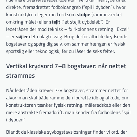
direkte, fremadrettet fodboldangreb (”spil i dybden”), hvor
konstruktøren leger med ord som
stolpe
(rammeværket
omkring målet) eller
stejlt
(”et stejlt dybdeløb”). Er
ledetråden derimod teknisk – fx ”kolonnens retning i Excel”
– er
søjler
det oplagte valg. Brug derfor altid de krydsende
bogstaver og spørg dig selv, om sammenhængen er fysisk,
sportslig eller teknologisk, før du låser de seks felter.
Vertikal krydsord 7–8 bogstaver: når nettet
strammes
Når lede­tråden kræver 7-8 bogstaver, strammer nettet for
alvor: man skal både ramme den lodrette idé og afkode, om
konstruktøren tænker fysisk retning, måleredskab eller den
mere abstrakte fremad­drift, man kender fra fodboldens “spil
i dybden”.
Blandt de klassiske syv­bogstavs­løsninger finder vi ord, der