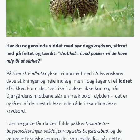
Har du nogensinde siddet med søndagskrydsen, stirret
ned på feltet og tænkt:
“Vertikal… hvad pokker vil de have
mig til at skrive?”
På
Svensk Fodbold
dykker vi normalt ned i Allsvenskans
dybe stikninger og høje indlæg, men i dag tager vi et
lodret
afstikker. For ordet “vertikal” dukker ikke kun op, når
Djurgårdens midtbane slår en fræk bold i dybden – det er
også en af de mest drilske ledetråde i skandinaviske
krydsord.
I denne guide får du den fulde pakke:
lynkorte tre-
bogstavsløsninger, solide fem- og seks-bogstavsbud
, og de
længere tekniske termer, der kan redde dig, når nettet