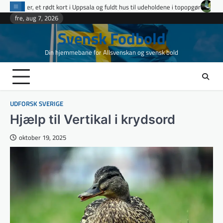
Skip
ppsala og fuldt hus til udeholdene i topopgør
Ettan Norra runde 9: fire udv
to
fre, aug 7, 2026
content
Svensk Fodbold
Din hjemmebane for Allsvenskan og svensk bold
UDFORSK SVERIGE
Hjælp til Vertikal i krydsord
oktober 19, 2025