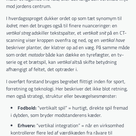
mod jordens centrum.
I hverdagssproget dukker ordet op som tæt synomym til
lodret
, men det bruges også til finere nuanceringer: en
vertikal streg
adskiller tekstspalter, et
vertikalt snit
på en CT-
scanning viser kroppen ovenfra og ned, og en
vertikal have
beskriver planter, der klatrer op ad en væg. På samme måde
som ordet
matador
både kan dække en tyrefægter, en tv-
serie og et brætspil, kan
vertikal
altså skifte betydning
afhængigt af feltet, det optræder i.
I overført forstand bruges begrebet flittigt inden for sport,
forretning og teknologi. Her beskriver det ikke blot retning,
men også strategi, struktur eller bevægelsesmønster:
Fodbold:
“vertikalt spil” = hurtigt, direkte spil fremad
i dybden, som bryder modstanderens kæder.
Erhverv:
“vertikal integration” = når en virksomhed
kontrollerer flere led af værdikæden fra råvare til