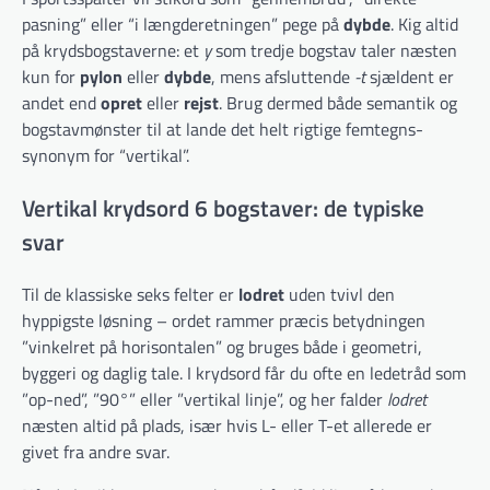
pasning” eller “i længderetningen” pege på
dybde
. Kig altid
på krydsbogstaverne: et
y
som tredje bogstav taler næsten
kun for
pylon
eller
dybde
, mens afsluttende
-t
sjældent er
andet end
opret
eller
rejst
. Brug dermed både semantik og
bogstavmønster til at lande det helt rigtige femtegns-
synonym for “vertikal”.
Vertikal krydsord 6 bogstaver: de typiske
svar
Til de klassiske seks felter er
lodret
uden tvivl den
hyppigste løsning – ordet rammer præcis betydningen
”vinkelret på horisontalen” og bruges både i geometri,
byggeri og daglig tale. I krydsord får du ofte en ledetråd som
”op-ned”, ”90°” eller ”vertikal linje”, og her falder
lodret
næsten altid på plads, især hvis L- eller T-et allerede er
givet fra andre svar.