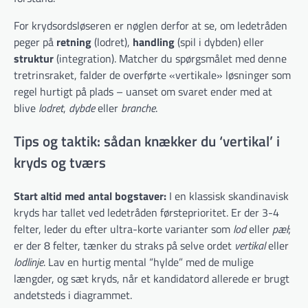
For krydsordsløseren er nøglen derfor at se, om ledetråden
peger på
retning
(lodret),
handling
(spil i dybden) eller
struktur
(integration). Matcher du spørgsmålet med denne
tretrinsraket, falder de overførte «vertikale» løsninger som
regel hurtigt på plads – uanset om svaret ender med at
blive
lodret
,
dybde
eller
branche
.
Tips og taktik: sådan knækker du ‘vertikal’ i
kryds og tværs
Start altid med antal bogstaver:
I en klassisk skandinavisk
kryds har tallet ved ledetråden førsteprioritet. Er der 3-4
felter, leder du efter ultra-korte varianter som
lod
eller
pæl
;
er der 8 felter, tænker du straks på selve ordet
vertikal
eller
lodlinje
. Lav en hurtig mental “hylde” med de mulige
længder, og sæt kryds, når et kandidatord allerede er brugt
andetsteds i diagrammet.