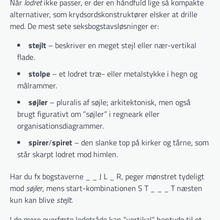
Når
lodret
ikke passer, er der en håndfuld lige så kompakte
alternativer, som krydsordskonstruktører elsker at drille
med. De mest sete seksbogstavsløsninger er:
stejlt
– beskriver en meget stejl eller nær-vertikal
flade.
stolpe
– et lodret træ- eller metalstykke i hegn og
målrammer.
søjler
– pluralis af søjle; arkitektonisk, men også
brugt figurativt om ”søjler” i regneark eller
organisationsdiagrammer.
spirer
/
spiret
– den slanke top på kirker og tårne, som
står skarpt lodret mod himlen.
Har du fx bogstaverne _ _ J L _ R, peger mønstret tydeligt
mod
søjler
, mens start-kombinationen S T _ _ _ T næsten
kun kan blive
stejlt
.
I de mere overførte ledetråde kan ”vertikal” hentyde til et