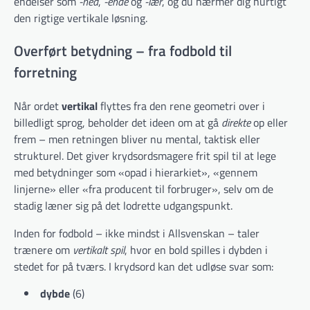
endelser som
-hed
,
-ende
og
-lær
, og du nærmer dig hurtigt
den rigtige vertikale løsning.
Overført betydning – fra fodbold til
forretning
Når ordet
vertikal
flyttes fra den rene geometri over i
billedligt sprog, beholder det ideen om at gå
direkte
op eller
frem – men retningen bliver nu mental, taktisk eller
strukturel. Det giver krydsordsmagere frit spil til at lege
med betydninger som «opad i hierarkiet», «gennem
linjerne» eller «fra producent til forbruger», selv om de
stadig læner sig på det lodrette udgangspunkt.
Inden for fodbold – ikke mindst i Allsvenskan – taler
trænere om
vertikalt spil
, hvor en bold spilles i dybden i
stedet for på tværs. I krydsord kan det udløse svar som:
dybde
(6)