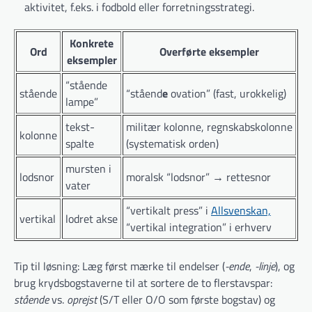
aktivitet, f.eks. i fodbold eller forretnings­strategi.
Konkrete
Ord
Overførte eksempler
eksempler
“stående
stående
“ståend
e
ovation” (fast, urokkelig)
lampe”
tekst­
militær kolonne, regnskabs­kolonne
kolonne
spalte
(systematisk orden)
mursten i
lodsnor
moralsk “lodsnor” → rettesnor
vater
“vertikalt press” i
Allsvenskan,
vertikal
lodret akse
“vertikal integration” i erhverv
Tip til løsning: Læg først mærke til endelser (
-ende
,
-linje
), og
brug kryds­bogstaverne til at sortere de to flerstavs­par:
stående
vs.
oprejst
(S/T eller O/O som første bogstav) og