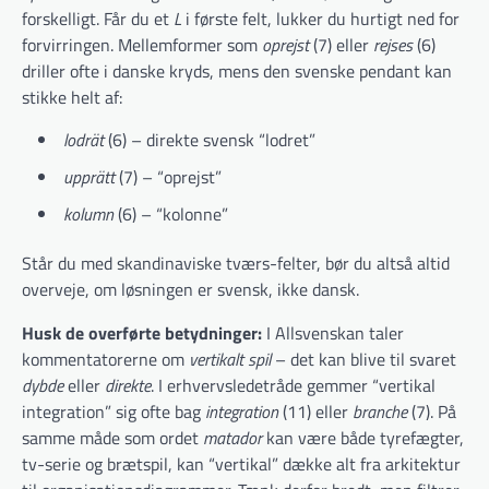
forskelligt. Får du et
L
i første felt, lukker du hurtigt ned for
forvirringen. Mellemformer som
oprejst
(7) eller
rejses
(6)
driller ofte i danske kryds, mens den svenske pendant kan
stikke helt af:
lodrät
(6) – direkte svensk “lodret”
upprätt
(7) – “oprejst”
kolumn
(6) – “kolonne”
Står du med skandinaviske tværs-felter, bør du altså altid
overveje, om løsningen er svensk, ikke dansk.
Husk de overførte betydninger:
I Allsvenskan taler
kommentatorerne om
vertikalt spil
– det kan blive til svaret
dybde
eller
direkte
. I erhvervsledetråde gemmer “vertikal
integration” sig ofte bag
integration
(11) eller
branche
(7). På
samme måde som ordet
matador
kan være både tyrefægter,
tv-serie og brætspil, kan “vertikal” dække alt fra arkitektur