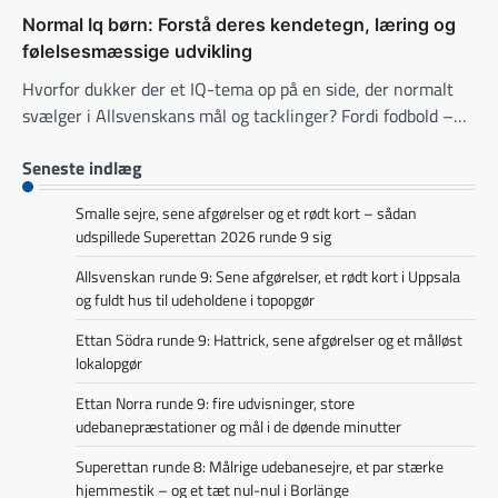
Normal Iq børn: Forstå deres kendetegn, læring og
følelsesmæssige udvikling
Hvorfor dukker der et IQ-tema op på en side, der normalt
svælger i Allsvenskans mål og tacklinger? Fordi fodbold –…
Seneste indlæg
Smalle sejre, sene afgørelser og et rødt kort – sådan
udspillede Superettan 2026 runde 9 sig
Allsvenskan runde 9: Sene afgørelser, et rødt kort i Uppsala
og fuldt hus til udeholdene i topopgør
Ettan Södra runde 9: Hattrick, sene afgørelser og et målløst
lokalopgør
Ettan Norra runde 9: fire udvisninger, store
udebanepræstationer og mål i de døende minutter
Superettan runde 8: Målrige udebanesejre, et par stærke
hjemmestik – og et tæt nul-nul i Borlänge