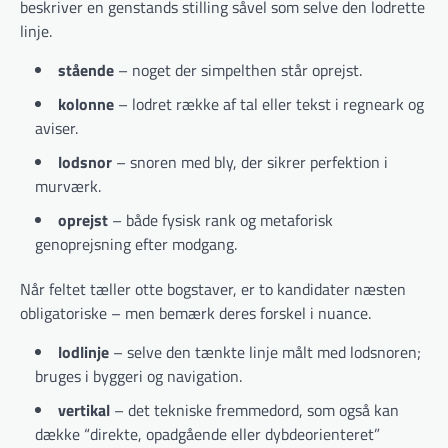
beskriver en genstands stilling såvel som selve den lodrette
linje.
stående
– noget der simpelthen står oprejst.
kolonne
– lodret række af tal eller tekst i regneark og
aviser.
lodsnor
– snoren med bly, der sikrer perfektion i
murværk.
oprejst
– både fysisk rank og metaforisk
genoprejsning efter modgang.
Når feltet tæller otte bogstaver, er to kandidater næsten
obligatoriske – men bemærk deres forskel i nuance.
lodlinje
– selve den tænkte linje målt med lodsnoren;
bruges i byggeri og navigation.
vertikal
– det tekniske fremmedord, som også kan
dække “direkte, opadgående eller dybde­orienteret”