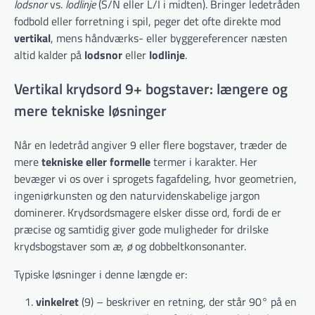
lodsnor
vs.
lodlinje
(S/N eller L/I i midten). Bringer lede­tråden
fodbold eller forretning i spil, peger det ofte direkte mod
vertikal
, mens håndværks- eller bygge­referencer næsten
altid kalder på
lodsnor
eller
lodlinje
.
Vertikal krydsord 9+ bogstaver: længere og
mere tekniske løsninger
Når en ledetråd angiver 9 eller flere bogstaver, træder de
mere
tekniske eller formelle
termer i karakter. Her
bevæger vi os over i sprogets fag­afdeling, hvor geometrien,
ingeniørkunsten og den naturvidenskabelige jargon
dominerer. Krydsordsmagere elsker disse ord, fordi de er
præcise og samtidig giver gode muligheder for drilske
krydsbogstaver som
æ
,
ø
og dobbeltkonsonanter.
Typiske løsninger i denne længde er:
vinkelret
(9) – beskriver en retning, der står 90° på en