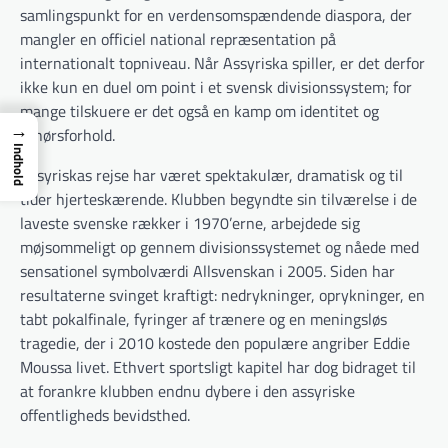
samlingspunkt for en verdensomspændende diaspora, der
mangler en officiel national repræsentation på
internationalt topniveau. Når Assyriska spiller, er det derfor
ikke kun en duel om point i et svensk divisionssystem; for
mange tilskuere er det også en kamp om identitet og
→
tilhørsforhold.
Indhold
Assyriskas rejse har været spektakulær, dramatisk og til
tider hjerteskærende. Klubben begyndte sin tilværelse i de
laveste svenske rækker i 1970’erne, arbejdede sig
møjsommeligt op gennem divisionssystemet og nåede med
sensationel symbolværdi Allsvenskan i 2005. Siden har
resultaterne svinget kraftigt: nedrykninger, oprykninger, en
tabt pokalfinale, fyringer af trænere og en meningsløs
tragedie, der i 2010 kostede den populære angriber Eddie
Moussa livet. Ethvert sportsligt kapitel har dog bidraget til
at forankre klubben endnu dybere i den assyriske
offentligheds bevidsthed.