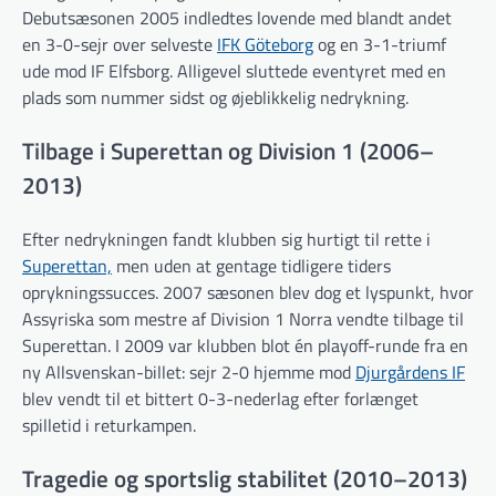
Debutsæsonen 2005 indledtes lovende med blandt andet
en 3-0-sejr over selveste
IFK Göteborg
og en 3-1-triumf
ude mod IF Elfsborg. Alligevel sluttede eventyret med en
plads som nummer sidst og øjeblikkelig nedrykning.
Tilbage i Superettan og Division 1 (2006–
2013)
Efter nedrykningen fandt klubben sig hurtigt til rette i
Superettan,
men uden at gentage tidligere tiders
oprykningssucces. 2007 sæsonen blev dog et lyspunkt, hvor
Assyriska som mestre af Division 1 Norra vendte tilbage til
Superettan. I 2009 var klubben blot én playoff-runde fra en
ny Allsvenskan-billet: sejr 2-0 hjemme mod
Djurgårdens IF
blev vendt til et bittert 0-3-nederlag efter forlænget
spilletid i returkampen.
Tragedie og sportslig stabilitet (2010–2013)