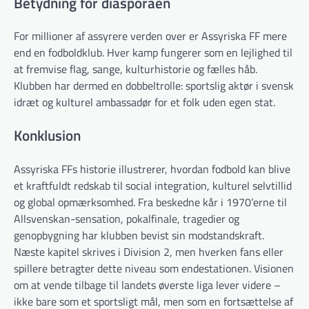
Betydning for diasporaen
For millioner af assyrere verden over er Assyriska FF mere
end en fodboldklub. Hver kamp fungerer som en lejlighed til
at fremvise flag, sange, kulturhistorie og fælles håb.
Klubben har dermed en dobbeltrolle: sportslig aktør i svensk
idræt og kulturel ambassadør for et folk uden egen stat.
Konklusion
Assyriska FFs historie illustrerer, hvordan fodbold kan blive
et kraftfuldt redskab til social integration, kulturel selvtillid
og global opmærksomhed. Fra beskedne kår i 1970’erne til
Allsvenskan-sensation, pokalfinale, tragedier og
genopbygning har klubben bevist sin modstandskraft.
Næste kapitel skrives i Division 2, men hverken fans eller
spillere betragter dette niveau som endestationen. Visionen
om at vende tilbage til landets øverste liga lever videre –
ikke bare som et sportsligt mål, men som en fortsættelse af