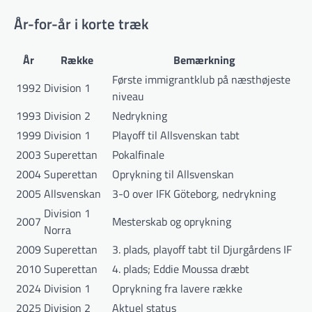
År-for-år i korte træk
År
Række
Bemærkning
Første immigrantklub på næsthøjeste
1992
Division 1
niveau
1993
Division 2
Nedrykning
1999
Division 1
Playoff til Allsvenskan tabt
2003
Superettan
Pokalfinale
2004
Superettan
Oprykning til Allsvenskan
2005
Allsvenskan
3-0 over IFK Göteborg, nedrykning
Division 1
2007
Mesterskab og oprykning
Norra
2009
Superettan
3. plads, playoff tabt til Djurgårdens IF
2010
Superettan
4. plads; Eddie Moussa dræbt
2024
Division 1
Oprykning fra lavere række
2025
Division 2
Aktuel status