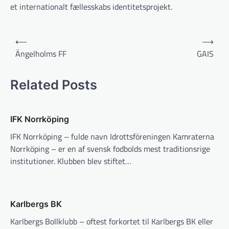
et internationalt fællesskabs identitetsprojekt.
Indlægsnavigation
⟵
⟶
Ängelholms FF
GAIS
Related Posts
IFK Norrköping
IFK Norrköping – fulde navn Idrottsföreningen Kamraterna
Norrköping – er en af svensk fodbolds mest traditionsrige
institutioner. Klubben blev stiftet…
Karlbergs BK
Karlbergs Bollklubb – oftest forkortet til Karlbergs BK eller