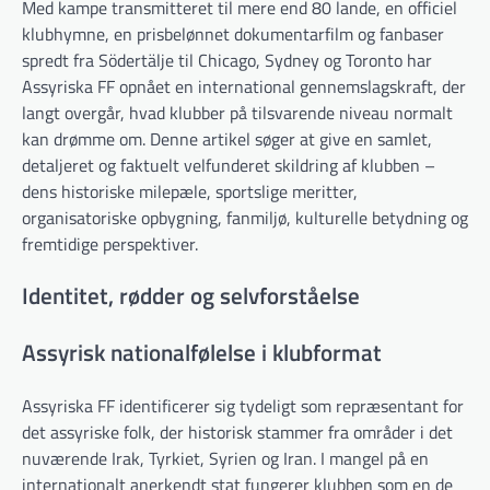
Med kampe transmitteret til mere end 80 lande, en officiel
klubhymne, en prisbelønnet dokumentarfilm og fanbaser
spredt fra Södertälje til Chicago, Sydney og Toronto har
Assyriska FF opnået en international gennemslagskraft, der
langt overgår, hvad klubber på tilsvarende niveau normalt
kan drømme om. Denne artikel søger at give en samlet,
detaljeret og faktuelt velfunderet skildring af klubben –
dens historiske milepæle, sportslige meritter,
organisatoriske opbygning, fanmiljø, kulturelle betydning og
fremtidige perspektiver.
Identitet, rødder og selvforståelse
Assyrisk nationalfølelse i klubformat
Assyriska FF identificerer sig tydeligt som repræsentant for
det assyriske folk, der historisk stammer fra områder i det
nuværende Irak, Tyrkiet, Syrien og Iran. I mangel på en
internationalt anerkendt stat fungerer klubben som en de