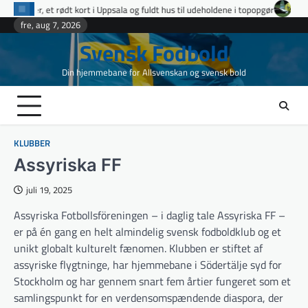
Skip
 i Uppsala og fuldt hus til udeholdene i topopgør
Ettan Norra runde 9: fire
to
fre, aug 7, 2026
content
Svensk Fodbold
Din hjemmebane for Allsvenskan og svensk bold
KLUBBER
Assyriska FF
juli 19, 2025
Assyriska Fotbollsföreningen – i daglig tale Assyriska FF –
er på én gang en helt almindelig svensk fodboldklub og et
unikt globalt kulturelt fænomen. Klubben er stiftet af
assyriske flygtninge, har hjemmebane i Södertälje syd for
Stockholm og har gennem snart fem årtier fungeret som et
samlingspunkt for en verdensomspændende diaspora, der