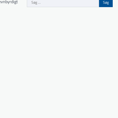
Søg
ævnbyrdigt
efter: