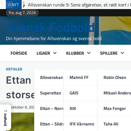
Skip
 runde 9: Sene afgørelser, et rødt kort i Uppsala og fuldt hus til 
NYT
to
fre, aug 7, 2026
content
Svensk Fodbold
Din hjemmebane for Allsvenskan og svensk bold
FORSIDE
LIGAER
KLUBBER
SPILLERE
ARTIKLER
Allsvenskan
Malmö FF
Robin Olsen
Ettan Norra runde 25: Sene
storsejr prægede weeken
Superettan
GAIS
Mikael Ander
oktober 6, 2025
Ettan – Norra
AIK
Max Fenger
→
Indhold
Ettan – Södra
IFK Värnamo
Taha Ali