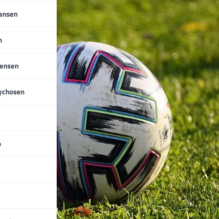
iansen
n
tensen
ychosen
n