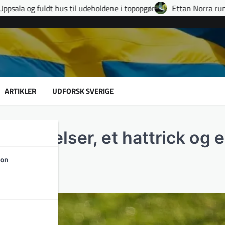
udeholdene i topopgør
Ettan Norra runde 9: fire udvisninger, 
ARTIKLER
UDFORSK SVERIGE
 afgørelser, et hattrick og 
den
son