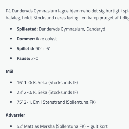
På Danderyds Gymnasium lagde hjemmeholdet sig hurtigt i spid
halvleg, holdt Stocksund deres føring i en kamp præget af tidlig
Spillested:
Danderyds Gymnasium, Danderyd
Dommer:
ikke oplyst
Spilletid:
90’ + 6’
Pause:
2-0
Mål
16’ 1-0: K. Seka (Stocksunds IF)
23’ 2-0: K. Seka (Stocksunds IF)
75’ 2-1: Emil Stenstrand (Sollentuna FK)
Advarsler
52’ Mattias Mersha (Sollentuna FK) – gult kort