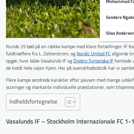
Mohammad Fa
Sanders Ngab
Silas Anderse
Runde 25 bød på en række kampe med klare fortællinger: IF Ka
fuldtræffere fra L. Zetterstrom, og
Nordic United FC
afgjorde ti
opgør, hvor både Vasalunds IF og
Örebro Syrianska IF
hentede u
de holdt hele vejen hjem. Her på svenskfodbold.dk har vi saml
Flere kampe ændrede karakter efter pausen med mange udskiftni
scoringer og markante individuelle præstationer, som tilsamme
Indholdsfortegnelse
Vasalunds IF – Stockholm Internazionale FC 1-1