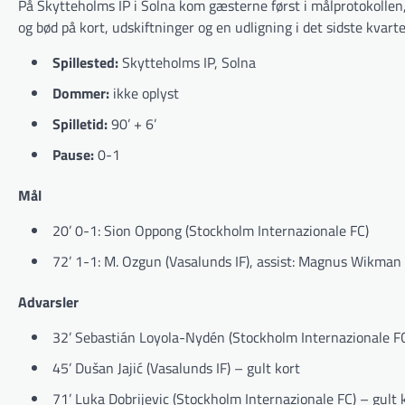
På Skytteholms IP i Solna kom gæsterne først i målprotokolle
og bød på kort, udskiftninger og en udligning i det sidste kvarte
Spillested:
Skytteholms IP, Solna
Dommer:
ikke oplyst
Spilletid:
90’ + 6’
Pause:
0-1
Mål
20’ 0-1: Sion Oppong (Stockholm Internazionale FC)
72’ 1-1: M. Ozgun (Vasalunds IF), assist: Magnus Wikman
Advarsler
32’ Sebastián Loyola-Nydén (Stockholm Internazionale FC
45’ Dušan Jajić (Vasalunds IF) – gult kort
71’ Luka Dobrijevic (Stockholm Internazionale FC) – gult 