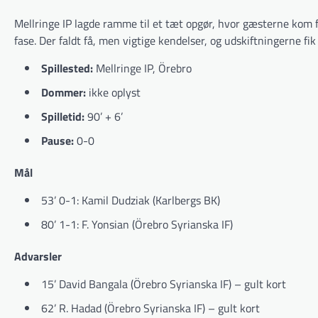
Mellringe IP lagde ramme til et tæt opgør, hvor gæsterne kom 
fase. Der faldt få, men vigtige kendelser, og udskiftningerne fi
Spillested:
Mellringe IP, Örebro
Dommer:
ikke oplyst
Spilletid:
90’ + 6’
Pause:
0-0
Mål
53’ 0-1: Kamil Dudziak (Karlbergs BK)
80’ 1-1: F. Yonsian (Örebro Syrianska IF)
Advarsler
15’ David Bangala (Örebro Syrianska IF) – gult kort
62’ R. Hadad (Örebro Syrianska IF) – gult kort