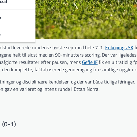
zal
o
n
rlstad leverede rundens største sejr med hele 7-1,
Enköpings SK
f
ngene helt til sidst med en 90-minutters scoring. Der var ligelede
afgjorte resultater efter pausen, mens
Gefle IF
fik en ultratidlig f
et den komplette, faktabaserede gennemgang fra samtlige opgør i 
nger og disciplinære kendelser, og der var både tidlige føringer,
n gav en varieret og intens runde i Ettan Norra.
 (0-1)