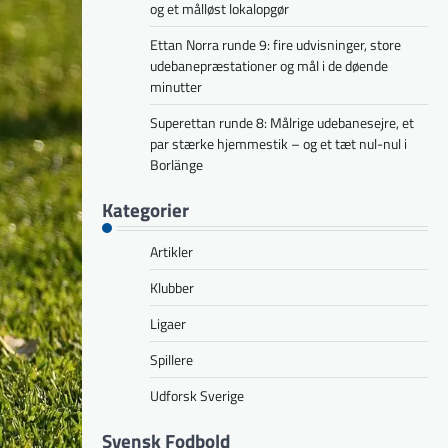
og et målløst lokalopgør
Ettan Norra runde 9: fire udvisninger, store
udebanepræstationer og mål i de døende
minutter
Superettan runde 8: Målrige udebanesejre, et
par stærke hjemmestik – og et tæt nul-nul i
Borlänge
Kategorier
Artikler
Klubber
Ligaer
Spillere
Udforsk Sverige
Svensk Fodbold