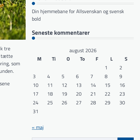
Din hjemmebane for Allsvenskan og svensk
bold
Seneste kommentarer
ik tre
august 2026
s tætte
M
Ti
O
To
F
L
S
øring, som
1
2
runden.
3
4
5
6
7
8
9
 sene
10
11
12
13
14
15
16
17
18
19
20
21
22
23
24
25
26
27
28
29
30
31
« maj