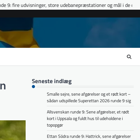
store udebanepræstationer og mål i de døende minutter
Ettan S
Seneste indlæg
en
Smalle sejre, sene afgørelser og et rødt kort –
sådan udspillede Superettan 2026 runde 9 sig
Allsvenskan runde 9: Sene afgørelser, et rødt
kort i Uppsala og fuldt hus til udeholdene i
topopgør
Ettan Södra runde 9: Hattrick, sene afgørelser