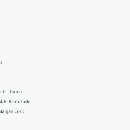
ic
g
d: T. Girma
M. K. Kantokoski
Marijan Ćosić