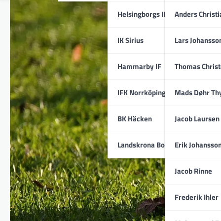
Helsingborgs IF
Anders Christ
IK Sirius
Lars Johansso
Hammarby IF
Thomas Chris
IFK Norrköping
Mads Døhr Th
BK Häcken
Jacob Laursen
Landskrona BoIS
Erik Johansso
Jacob Rinne
Frederik Ihler