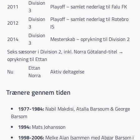
Division
2011
Playoff – samlet nederlag til Falu FK
3
Division
Playoff – samlet nederlag til Rotebro
2012
3
IS
Division
2014
Mesterskab – oprykning til Division 2
3
Seks sæsoner i Division 2, inkl. Norra Götaland-titel →
oprykning til Ettan
Ettan
Nu
Aktiv deltagelse
Norra
Trænere gennem tiden
1977-1984:
Nabil Makdisi, Atalla Barsoum & George
Barsom
1994:
Mats Johansson
1998-2006:
Melke Alan (sammen med Abgar Barsom i