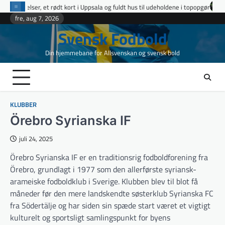
Skip
kort i Uppsala og fuldt hus til udeholdene i topopgør
Ettan Norra runde 9: 
to
fre, aug 7, 2026
content
Svensk Fodbold
Din hjemmebane for Allsvenskan og svensk bold
KLUBBER
Örebro Syrianska IF
juli 24, 2025
Örebro Syrianska IF er en traditionsrig fodboldforening fra
Örebro, grundlagt i 1977 som den allerførste syriansk-
arameiske fodboldklub i Sverige. Klubben blev til blot få
måneder før den mere landskendte søsterklub Syrianska FC
fra Södertälje og har siden sin spæde start været et vigtigt
kulturelt og sportsligt samlingspunkt for byens