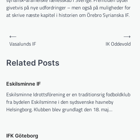
syriansk-arameiske fællesskab i Sverige. Fremtiden byder
givetvis på nye udfordringer – men også på muligheder for
at skrive næste kapitel i historien om Örebro Syrianska IF.
Indlægsnavigation
⟵
⟶
Vasalunds IF
IK Oddevold
Related Posts
Eskilsminne IF
Eskilsminne Idrottsförening er en traditionsrig fodboldklub
fra bydelen Eskilsminne i den sydsvenske havneby
Helsingborg. Klubben blev grundlagt den 18. maj…
IFK Göteborg