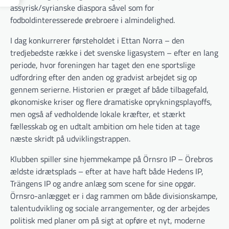
assyrisk/syrianske diaspora såvel som for
fodboldinteresserede ørebroere i almindelighed.
I dag konkurrerer førsteholdet i Ettan Norra – den
tredjebedste række i det svenske ligasystem – efter en lang
periode, hvor foreningen har taget den ene sportslige
udfordring efter den anden og gradvist arbejdet sig op
gennem serierne. Historien er præget af både tilbagefald,
økonomiske kriser og flere dramatiske opryknings­playoffs,
men også af vedholdende lokale kræfter, et stærkt
fællesskab og en udtalt ambition om hele tiden at tage
næste skridt på udviklingstrappen.
Klubben spiller sine hjemmekampe på Örnsro IP – Örebros
ældste idrætsplads – efter at have haft både Hedens IP,
Trängens IP og andre anlæg som scene for sine opgør.
Örnsro-anlægget er i dag rammen om både divisionskampe,
talentudvikling og sociale arrangementer, og der arbejdes
politisk med planer om på sigt at opføre et nyt, moderne