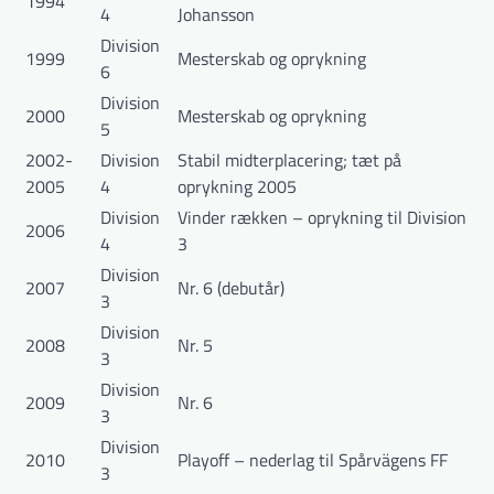
1994
4
Johansson
Division
1999
Mesterskab og oprykning
6
Division
2000
Mesterskab og oprykning
5
2002-
Division
Stabil midterplacering; tæt på
2005
4
oprykning 2005
Division
Vinder rækken – oprykning til Division
2006
4
3
Division
2007
Nr. 6 (debutår)
3
Division
2008
Nr. 5
3
Division
2009
Nr. 6
3
Division
2010
Playoff – nederlag til Spårvägens FF
3