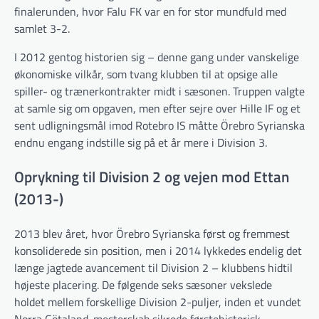
finalerunden, hvor Falu FK var en for stor mundfuld med
samlet 3-2.
I 2012 gentog historien sig – denne gang under vanskelige
økonomiske vilkår, som tvang klubben til at opsige alle
spiller- og trænerkontrakter midt i sæsonen. Truppen valgte
at samle sig om opgaven, men efter sejre over Hille IF og et
sent udligningsmål imod Rotebro IS måtte Örebro Syrianska
endnu engang indstille sig på et år mere i Division 3.
Oprykning til Division 2 og vejen mod Ettan
(2013-)
2013 blev året, hvor Örebro Syrianska først og fremmest
konsoliderede sin position, men i 2014 lykkedes endelig det
længe jagtede avancement til Division 2 – klubbens hidtil
højeste placering. De følgende seks sæsoner vekslede
holdet mellem forskellige Division 2-puljer, inden et vundet
Norra Götaland-mesterskab sikrede førstehistorisk