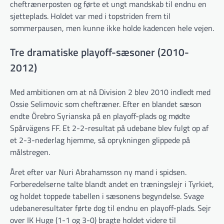
cheftrænerposten og førte et ungt mandskab til endnu en
sjetteplads. Holdet var med i topstriden frem til
sommerpausen, men kunne ikke holde kadencen hele vejen.
Tre dramatiske playoff-sæsoner (2010-
2012)
Med ambitionen om at nå Division 2 blev 2010 indledt med
Ossie Selimovic som cheftræner. Efter en blandet sæson
endte Örebro Syrianska på en playoff-plads og mødte
Spårvägens FF. Et 2-2-resultat på udebane blev fulgt op af
et 2-3-nederlag hjemme, så oprykningen glippede på
målstregen.
Året efter var Nuri Abrahamsson ny mand i spidsen.
Forberedelserne talte blandt andet en træningslejr i Tyrkiet,
og holdet toppede tabellen i sæsonens begyndelse. Svage
udebaneresultater førte dog til endnu en playoff-plads. Sejr
over IK Huge (1-1 og 3-0) bragte holdet videre til