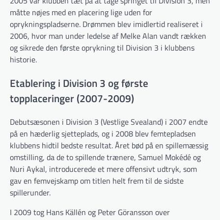
2005 var klubben tæt på at tage springet til Division 3, men
måtte nøjes med en placering lige uden for
oprykningspladserne. Drømmen blev imidlertid realiseret i
2006, hvor man under ledelse af Melke Alan vandt rækken
og sikrede den første oprykning til Division 3 i klubbens
historie.
Etablering i Division 3 og første
topplaceringer (2007-2009)
Debutsæsonen i Division 3 (Vestlige Svealand) i 2007 endte
på en hæderlig sjetteplads, og i 2008 blev femtepladsen
klubbens hidtil bedste resultat. Året bød på en spillemæssig
omstilling, da de to spillende trænere, Samuel Mokédé og
Nuri Aykal, introducerede et mere offensivt udtryk, som
gav en femvejskamp om titlen helt frem til de sidste
spillerunder.
I 2009 tog Hans Källén og Peter Göransson over