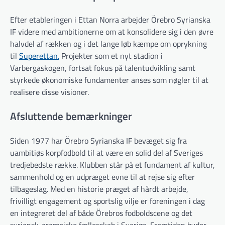
Efter etableringen i Ettan Norra arbejder Örebro Syrianska
IF videre med ambitionerne om at konsolidere sig i den øvre
halvdel af rækken og i det lange løb kæmpe om oprykning
til
Superettan.
Projekter som et nyt stadion i
Varbergaskogen, fortsat fokus på talentudvikling samt
styrkede økonomiske fundamenter anses som nøgler til at
realisere disse visioner.
Afsluttende bemærkninger
Siden 1977 har Örebro Syrianska IF bevæget sig fra
uambitiøs korpfodbold til at være en solid del af Sveriges
tredje­bedste række. Klubben står på et fundament af kultur,
sammenhold og en udpræget evne til at rejse sig efter
tilbageslag. Med en historie præget af hårdt arbejde,
frivilligt engagement og sportslig vilje er foreningen i dag
en integreret del af både Örebros fodboldscene og det