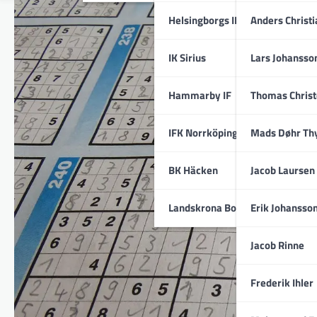
Helsingborgs IF
Anders Christ
IK Sirius
Lars Johansso
Hammarby IF
Thomas Chris
IFK Norrköping
Mads Døhr Th
BK Häcken
Jacob Laursen
Landskrona BoIS
Erik Johansso
Jacob Rinne
Frederik Ihler