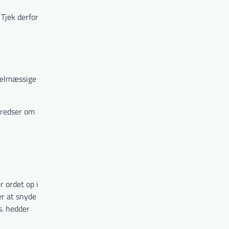
 Tjek derfor
egelmæssige
kredser om
r ordet op i
er at snyde
s. hedder