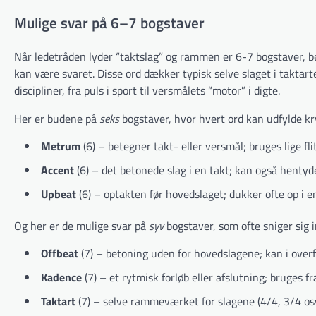
Mulige svar på 6–7 bogstaver
Når ledetråden lyder “taktslag” og rammen er 6-7 bogstaver, bev
kan være svaret. Disse ord dækker typisk selve slaget i takta
discipliner, fra puls i sport til versmålets “motor” i digte.
Her er budene på
seks
bogstaver, hvor hvert ord kan udfylde k
Metrum
(6) – betegner takt- eller versmål; bruges lige flit
Accent
(6) – det betonede slag i en takt; kan også hentyde
Upbeat
(6) – optakten før hovedslaget; dukker ofte op i 
Og her er de mulige svar på
syv
bogstaver, som ofte sniger sig i
Offbeat
(7) – betoning uden for hovedslagene; kan i overf
Kadence
(7) – et rytmisk forløb eller afslutning; bruges fr
Taktart
(7) – selve rammeværket for slagene (4/4, 3/4 osv