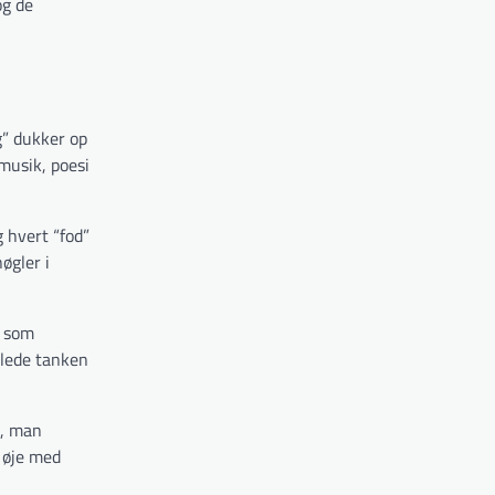
og de
g” dukker op
 musik, poesi
g hvert “fod”
øgler i
d som
 lede tanken
n, man
e øje med