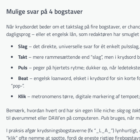
Mulige svar på 4 bogstaver
Når krydsordet beder om et taktslag på fire bogstaver, er chanc
dagligsprog – eller et engelsk lån, som redaktøren har smuglet 
Slag
– det direkte, universelle svar for ét enkelt pulsslag
Takt
– mere rammesættende end “slag”, men i krydsord bru
Puls
– peger på hjertets rytme; dukker op, når ledeteksten 
Beat
– engelsk loanword, elsket i krydsord for sin korte 
“pop-”.
Klik
– metronomens tørre, digitale markering af tempoet; 
Bemærk, hvordan hvert ord har sin egen lille niche:
slag
og
takt
til øverummet eller DAW’en på computeren.
Puls
bruges, når ma
I praksis afgør krydsnings­bogstaverne (fx “_L_A_”) lynhurtigt, 
“klik” ofte nemme at spotte, fordi de eneste rigtige firebogsta