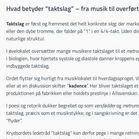
Hvad betyder “taktslag” – fra musik til overfør
Taktslag
er først og fremmest det helt konkrete
slag
, der marke
eller den dybe tromme, der falder på ”1” i en 4/4-takt. Uden di
naturlige struktur.
I øvelokalet oversætter mange musikere taktslaget til et
metro
i biologien, hvor hjertets systole og diastole danner kroppens 
indbyggede taktslag.
Ordet flytter sig hurtigt fra musiklokalet til hverdagssproget. 
eller at en diskussion skifter ”
kadence
”. Her bliver taktslaget 
produktionen på fabrikken eller holdets preslinje i Allsvenskan.
I poesi og retorik dukker begrebet op som
versfødder
og
metrum
taktslag, præcis som et musikstykke; og i sangskrivning er de
”flyder”.
Krydsordets ledetråd ”taktslag” kan derfor pege i mange retninge