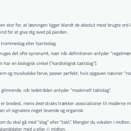
en stor for, at løsningen ligger blandt de absolut mest brugte ord 
ind for at give dig sved på panden.
, trommeslag eller hjerteslag.
ges det ofte synonymt, især når definitionen antyder “regel­mæss
har en biologisk vinkel (“kardiologisk taktslag”).
form og musikalske farve; passer perfekt, hvis opgaven nævner “roc
glimrende, når ledetråden antyder “maskinelt taktslag”.
er bredest, mens
beat
straks trækker associationer til moderne m
n vil signalere noget levende og organisk.
om du skal gå med “slag” eller “takt”. Mangler du vokalen i midten,
vs­kandidater med
u
eller
i
i midten.