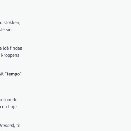
ed stokken,
te sin
 idé findes
s kroppens
it ”
tempo
”,
ubetonede
 en linje
etronom
), til