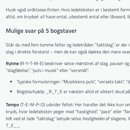
Husk også ordklasse‐finten: Hvis ledeteksten er i bestemt form 
altid, om krydset vil have ental, ubestemt ental eller låneord, f
Mulige svar på 5 bogstaver
Står du med fem tomme felter og ledetråden “taktslag”, er der i
slag i direkte forstand – men de kan også dække den mere overfø
Rytme
(R-Y-T-M-E) beskriver selve mønstret af slag, pauser og
“slagfølelse”, “puls i musik” eller “versmål”.
Typiske formuleringer: “Musikkens puls”, “versets takt”, “
Bogstavhjælp: _R_T_E er næsten altid et sikkert skud p
Tempo
(T-E-M-P-O) udvider feltet: Her handler det ikke kun 
kryds, hvor ledeteksten peger mod “hastighed”, “pace” eller “f
lidt ved at lade “taktslag” betyde selve
hastigheden
af slagene, i
T_E__.