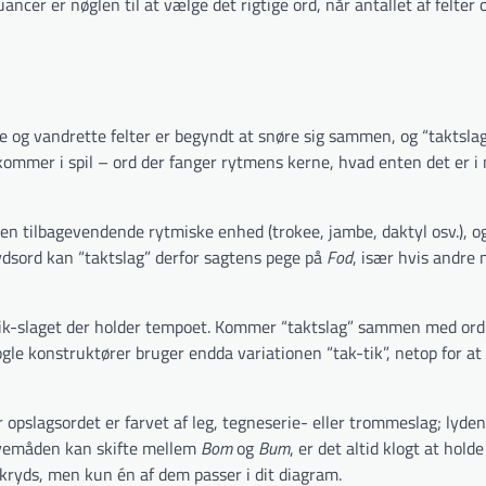
uancer er nøglen til at vælge det rigtige ord, når antallet af felter 
e og vandrette felter er begyndt at snøre sig sammen, og “taktsla
r kommer i spil – ord der fanger rytmens kerne, hvad enten det er i
den tilbagevendende rytmiske enhed (trokee, jambe, daktyl osv.), o
ydsord kan “taktslag” derfor sagtens pege på
Fod
, især hvis andre n
er tik-slaget der holder tempoet. Kommer “taktslag” sammen med or
gle konstruktører bruger endda variationen “tak-tik”, netop for at
 opslagsordet er farvet af leg, tegneserie- eller trommeslag; lyde
avemåden kan skifte mellem
Bom
og
Bum
, er det altid klogt at hold
kryds, men kun én af dem passer i dit diagram.