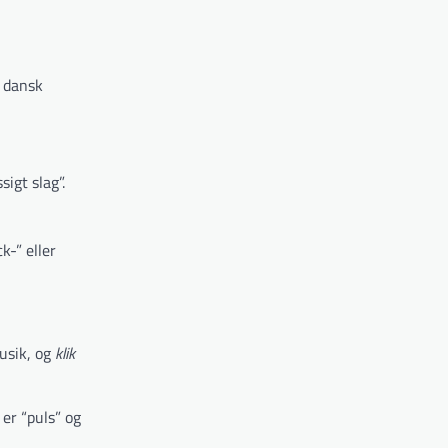
i dansk
igt slag”.
k-” eller
usik, og
klik
 er “puls” og