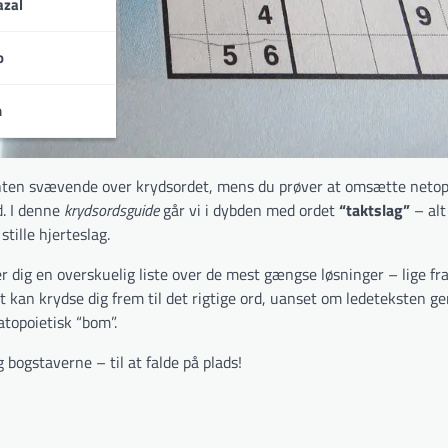
zal
o
n
ten svævende over krydsordet, mens du prøver at omsætte netop 
d. I denne
krydsordsguide
går vi i dybden med ordet
“taktslag”
– alt
tille hjerteslag.
r dig en overskuelig liste over de mest gængse løsninger – lige fra 
gt kan krydse dig frem til det rigtige ord, uanset om lede­teksten 
atopoietisk “bom”.
 bogstaverne – til at falde på plads!