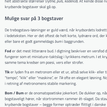
helt abstrakte størrelser (
rytme, puls, kadence
). At kende disse n
krydsende bogstaver skal gå op.
Mulige svar på 3 bogstaver
De trebogstavs-løsninger er guld værd, når krydsordets lodrett
i ledeteksten. Her er det oftest de helt korte, lydnære ord, de
eller bare et godt gammeldags
bum
i baggrunden.
Fod
er det mest litterære bud. I digtning beskriver en versfod 
fungerer som et miniature-taktslag i lyrikkens metrum. I et kr
samme tema kredser om poesi, vers eller strofer.
Tik
er lyden fra en metronom eller et ur, altså selve klik- ell
“tempo”, “klik” eller “maskine”, er
Tik
ofte en elegant løsning. No
i retning af metronomens stabile markering.
Bom / Bum
er de onomatopoetiske jokerkort. De dukker op, når
bogstaveligt hører, når stortrommen rammer ét-slaget. Da st
krydsende bogstaver – begge former optræder flittigt i danske 