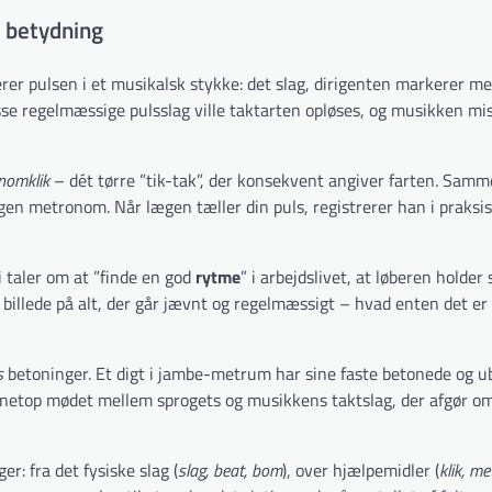
t betydning
rer pulsen i et musikalsk stykke: det slag, dirigenten markerer m
sse regelmæssige pulsslag ville taktarten opløses, og musikken mis
nomklik
– dét tørre ”tik-tak”, der konsekvent angiver farten. Samme
egen metronom. Når lægen tæller din puls, registrerer han i praksi
Vi taler om at ”finde en god
rytme
” i arbejdslivet, at løberen holder s
et billede på alt, der går jævnt og regelmæssigt – hvad enten det er
s
betoninger. Et digt i jambe-metrum har sine faste betonede og 
t netop mødet mellem sprogets og musikkens taktslag, der afgør om
r: fra det fysiske slag (
slag, beat, bom
), over hjælpemidler (
klik, m