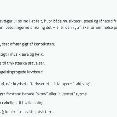
æger vi os ind i et felt, hvor både musikteori, poesi og låneord f
rten, betoningerne omkring det – eller den rytmiske fornemmelse p
rydset afhængigt af konteksten:
tigt i musiklære og lyrik.
 til trykstærke stavelser.
engelsksprogede krydsord.
nd, når krydset efterlyser et lidt længere “taktslag”:
ørt forstand betyde “skæv” eller “uventet” rytme.
a cykelløb til højtlæsning.
.); konkret musikteknisk term.