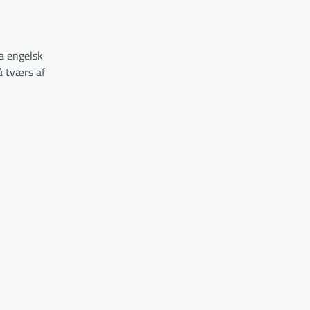
ra engelsk
å tværs af