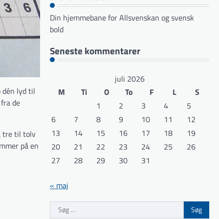
Din hjemmebane for Allsvenskan og svensk
bold
Seneste kommentarer
juli 2026
dén lyd til
M
Ti
O
To
F
L
S
 fra de
1
2
3
4
5
6
7
8
9
10
11
12
13
14
15
16
17
18
19
tre til tolv
gemmer på en
20
21
22
23
24
25
26
27
28
29
30
31
« maj
Søg
efter: