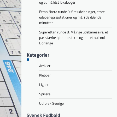
og et målløst lokalopgør
Ettan Norra runde 9: fire udvisninger, store
udebanepræstationer og mål i de døende
minutter
Superettan runde 8: Målrige udebanesejre, et
par stærke hjemmestik – og et tæt nul-nul i
Borlänge
Kategorier
Artikler
Klubber
Ligaer
Spillere
Udforsk Sverige
Svensk Fodbold