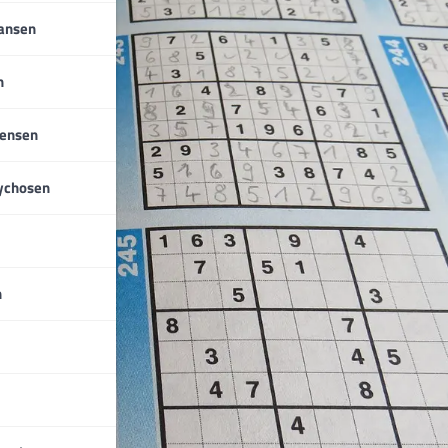
iansen
n
tensen
ychosen
n