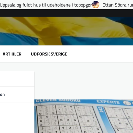
udeholdene i topopgør
Ettan Södra runde 9: Hattrick, sene afgør
ARTIKLER
UDFORSK SVERIGE
dsord
son