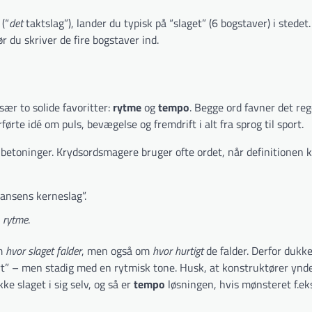
(“
det
taktslag”), lander du typisk på “slaget” (6 bogstaver) i stedet.
ør du skriver de fire bogstaver ind.
sær to solide favoritter:
rytme
og
tempo
. Begge ord favner det r
rte idé om puls, bevægelse og fremdrift i alt fra sprog til sport.
 betoninger. Krydsordsmagere bruger ofte ordet, når definitionen 
dansens kerneslag”.
å
rytme
.
om
hvor slaget falder
, men også om
hvor hurtigt
de falder. Derfor dukke
art” – men stadig med en rytmisk tone. Husk, at konstruktører ynd
kke slaget i sig selv, og så er
tempo
løsningen, hvis mønsteret f.ek