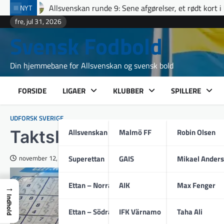
Skip
 runde 9: Sene afgørelser, et rødt kort i Uppsala og fuldt hus til 
NYT
to
fre, jul 31, 2026
content
Svensk Fodbold
Din hjemmebane for Allsvenskan og svensk bold
FORSIDE
LIGAER
KLUBBER
SPILLERE
UDFORSK SVERIGE
Allsvenskan
Malmö FF
Robin Olsen
Taktslag: guide til dit kry
Superettan
GAIS
Mikael Ander
november 12, 2025
Ettan – Norra
AIK
Max Fenger
→
Indhold
Ettan – Södra
IFK Värnamo
Taha Ali