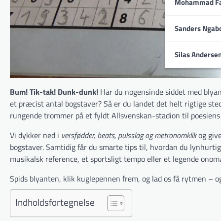
Mohammad Fa
Sanders Ngab
Silas Anderse
Bum! Tik-tak! Dunk-dunk!
Har du nogensinde siddet med blyan
et præcist antal bogstaver? Så er du landet det helt rigtige ste
rungende trommer på et fyldt Allsvenskan-stadion til poesiens s
Vi dykker ned i
versfødder, beats, pulsslag og metronomklik
og give
bogstaver. Samtidig får du smarte tips til, hvordan du lynhurti
musikalsk reference, et sportsligt tempo eller et legende onom
Spids blyanten, klik kuglepennen frem, og lad os få rytmen – og
Indholdsfortegnelse