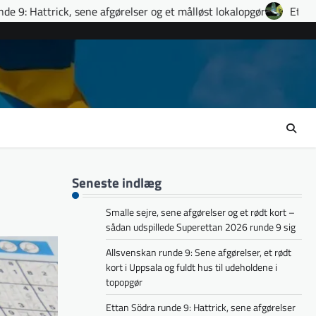
elser og et målløst lokalopgør
Ettan Norra runde 9: fire udvi
Seneste indlæg
Smalle sejre, sene afgørelser og et rødt kort –
sådan udspillede Superettan 2026 runde 9 sig
Allsvenskan runde 9: Sene afgørelser, et rødt
kort i Uppsala og fuldt hus til udeholdene i
topopgør
Ettan Södra runde 9: Hattrick, sene afgørelser