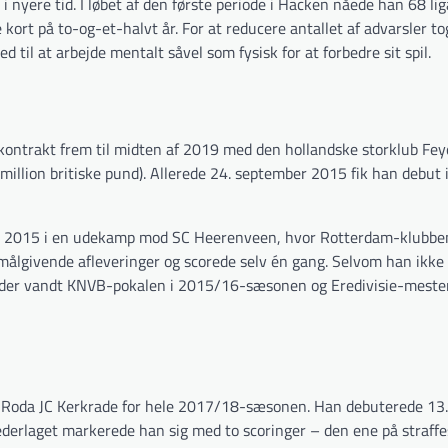
i nyere tid. I løbet af den første periode i Häcken nåede han 68 l
kort på to-og-et-halvt år. For at reducere antallet af advarsler t
ed til at arbejde mentalt såvel som fysisk for at forbedre sit spil.
n kontrakt frem til midten af 2019 med den hollandske storklub Fe
million britiske pund). Allerede 24. september 2015 fik han debut 
er 2015 i en udekamp mod SC Heerenveen, hvor Rotterdam-klubbe
 målgivende afleveringer og scorede selv én gang. Selvom han ikke 
er, der vandt KNVB-pokalen i 2015/16-sæsonen og Eredivisie-meste
 til Roda JC Kerkrade for hele 2017/18-sæsonen. Han debuterede 13
derlaget markerede han sig med to scoringer – den ene på straffe