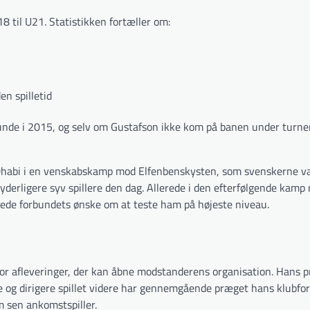
 til U21. Statistikken fortæller om:
n spilletid
nde i 2015, og selv om Gustafson ikke kom på banen under turne
habi i en venskabskamp mod Elfenbenskysten, som svenskerne va
yderligere syv spillere den dag. Allerede i den efterfølgende kamp
regede forbundets ønske om at teste ham på højeste niveau.
 for afleveringer, der kan åbne modstanderens organisation. Hans 
ere og dirigere spillet videre har gennemgående præget hans klubfo
om sen ankomstspiller.