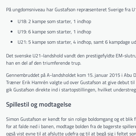
På ungdomsniveau har Gustafson repræsenteret Sverige fra U18
U18: 2 kampe som starter, 1 indhop
U19: 6 kampe som starter, 1 indhop
U21: 5 kampe som starter, 4 indhop, samt 6 kampdage ude
Det svenske U21-landshold vandt den prestigefyldte EM-slutru
han en del af den triumferende trup.
Gennembruddet på A-landsholdet kom 15. januar 2015 i Abu D
Træner Erik Hamrén valgte ud over Gustafson at give debut til 
gik Gustafson direkte ind i startopstillingen, hvilket underst
Spillestil og modtagelse
Simon Gustafson er kendt for sin rolige boldomgang og et blik
for at falde ned i banen, modtage bolden fra de bagerste spill
også vist evne til at afslutte udefra og til at begå sig i feltet s