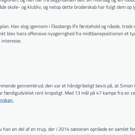
både skole- og klubliv, og netop dette broderskab har fulgt dem op
lan. Han slog igennem i Fässbergs IFs førstehold og nåede, trods 
unkt blev hans offensive nysgerrighed fra midtbanepositionen et ty
 interesse.
kommende gennembrud; den var et håndgribeligt bevis på, at Simon
r færdigudviklet rent kropsligt. Med 13 mål på 47 kampe fra en ce
enskan.
ev han en del af en trup, der i 2014 sæsonen opnåede en samlet fe