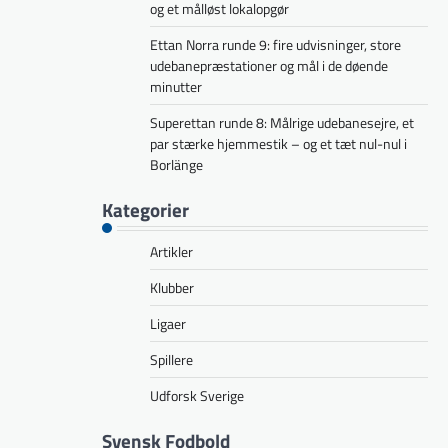
og et målløst lokalopgør
Ettan Norra runde 9: fire udvisninger, store
udebanepræstationer og mål i de døende
minutter
Superettan runde 8: Målrige udebanesejre, et
par stærke hjemmestik – og et tæt nul-nul i
Borlänge
Kategorier
Artikler
Klubber
Ligaer
Spillere
Udforsk Sverige
Svensk Fodbold