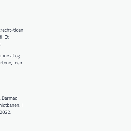
trecht-tiden
l. Et
.
unne af og
kortene, men
5. Dermed
idtbanen. I
 2022.