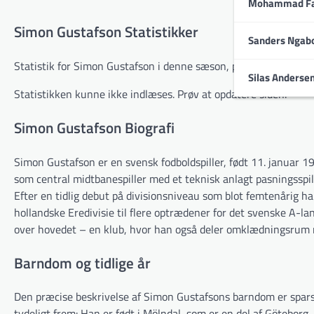
Mohammad Fa
Simon Gustafson Statistikker
Sanders Ngab
Statistik for Simon Gustafson i denne sæson, på tværs af alle t
Silas Anderse
Statistikken kunne ikke indlæses. Prøv at opdatere siden.
Simon Gustafson Biografi
Simon Gustafson er en svensk fodboldspiller, født 11. januar 19
som central midtbanespiller med et teknisk anlagt pasningsspil
Efter en tidlig debut på divisionsniveau som blot femtenårig 
hollandske Eredivisie til flere optrædener for det svenske A-
over hovedet – en klub, hvor han også deler omklædningsrum 
Barndom og tidlige år
Den præcise beskrivelse af Simon Gustafsons barndom er sparsom
tydeligt frem: Han er født i Mölndal, som er en del af Göteborg