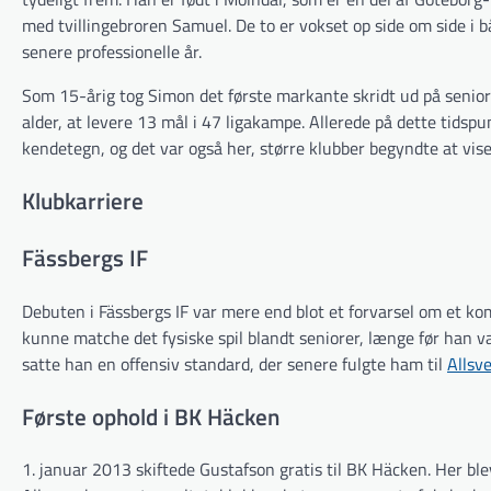
med tvillingebroren Samuel. De to er vokset op side om side i 
senere professionelle år.
Som 15-årig tog Simon det første markante skridt ud på seniorp
alder, at levere 13 mål i 47 ligakampe. Allerede på dette tidsp
kendetegn, og det var også her, større klubber begyndte at vise
Klubkarriere
Fässbergs IF
Debuten i Fässbergs IF var mere end blot et forvarsel om et 
kunne matche det fysiske spil blandt seniorer, længe før han va
satte han en offensiv standard, der senere fulgte ham til
Allsv
Første ophold i BK Häcken
1. januar 2013 skiftede Gustafson gratis til BK Häcken. Her bl