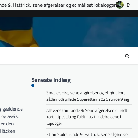
 afgørelser og et målløst lokalopgør
Ettan Norra runde 9: fir
Seneste indlæg
Smalle sejre, sene afgørelser og et rødt kort –
sådan udspillede Superettan 2026 runde 9 sig
ig gældende
Allsvenskan runde 9: Sene afgørelser, et rødt
og assist.
kort i Uppsala og fuldt hus til udeholdene i
ver den
topopgør
K Häcken
Ettan Södra runde 9: Hattrick, sene afgørelser