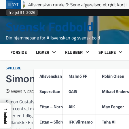
Skip
enskan runde 9: Sene afgørelser, et rødt kort i Uppsala og fuldt hu
NYT
to
fre, jul 31, 2026
content
Svensk Fodbold
Din hjemmebane for Allsvenskan og svensk bold
FORSIDE
LIGAER
KLUBBER
SPILLERE
SPILLERE
Allsvenskan
Malmö FF
Robin Olsen
Simon Gustafson
Superettan
GAIS
Mikael Ander
august 7, 2025
Simon Gustafson er en svensk fodboldspiller, født 11. januar 19
Ettan – Norra
AIK
Max Fenger
→
som central midtbanespiller med et teknisk anlagt pasningsspil
Indhold
Efter en tidlig debut på divisionsniveau som blot femtenårig 
Ettan – Södra
IFK Värnamo
Taha Ali
hollandske Eredivisie til flere optrædener for det svenske A-