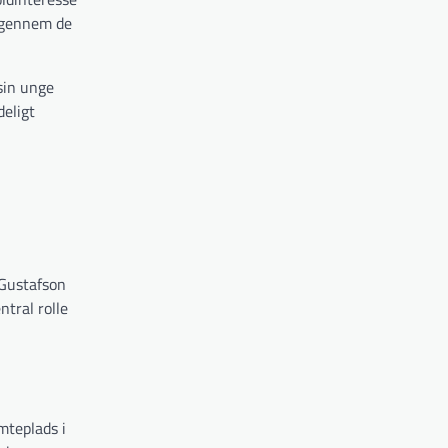
 igennem de
sin unge
deligt
 Gustafson
ntral rolle
mteplads i