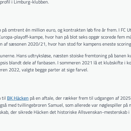
rofil i Limburg-klubben.
på omtrent én million euro, og kontrakten løb fire år frem. I FC U
 Europa-playoff-kampe, hvor han på blot seks opgør scorede fem må
en af sæsonen 2020/21, hvor han stod for kampens eneste scoring
ribunerne. Hans udtryksløse, næsten stoiske fremtoning på banen k
psis blandt dele af fanbasen. I sommeren 2021 lå et klubskifte i 
ren 2022, valgte begge parter at sige farvel.
 til
BK Häcken
på en aftale, der rækker frem til udgangen af 202
å med tvillingebroren Samuel, som allerede var nøglespiller på m
dskab, der sikrede Häcken det historiske Allsvenskan-mesterskab i