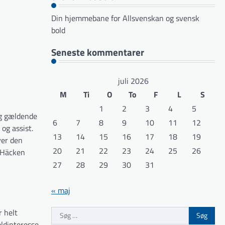
Din hjemmebane for Allsvenskan og svensk
bold
Seneste kommentarer
juli 2026
M
Ti
O
To
F
L
S
1
2
3
4
5
ig gældende
6
7
8
9
10
11
12
og assist.
13
14
15
16
17
18
19
ver den
20
21
22
23
24
25
26
K Häcken
27
28
29
30
31
« maj
Søg
r helt
efter:
oldinteresse