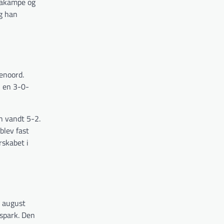
igakampe og
og han
yenoord.
i en 3-0-
n vandt 5-2.
blev fast
rskabet i
. august
spark. Den