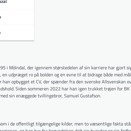
zal
o
urneringer:
n
95 i Mölndal, der igennem størstedelen af sin karriere har gjort s
, en udpræget ro på bolden og en evne til at bidrage både med mål 
har han opbygget et CV, der spænder fra den svenske Allsvenskan o
landshold. Siden sommeren 2022 har han igen trukket trøjen for B
med sin enæggede tvillingebror, Samuel Gustafson.
 i de offentligt tilgængelige kilder, men to væsentlige fakta stå
-regionen, og han har fra begyndelsen delt sin hverdag og sin fodb