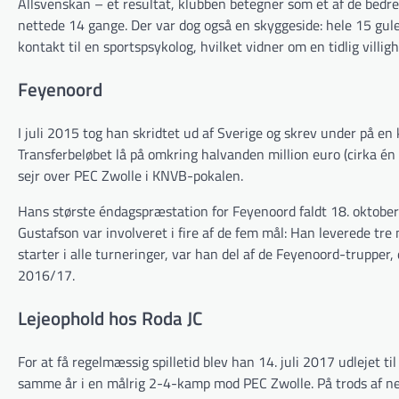
Allsvenskan – et resultat, klubben betegner som et af de bedre 
nettede 14 gange. Der var dog også en skyggeside: hele 15 gule 
kontakt til en sportspsykolog, hvilket vidner om en tidlig villigh
Feyenoord
I juli 2015 tog han skridtet ud af Sverige og skrev under på e
Transferbeløbet lå på omkring halvanden million euro (cirka én 
sejr over PEC Zwolle i KNVB-pokalen.
Hans største éndagspræstation for Feyenoord faldt 18. oktob
Gustafson var involveret i fire af de fem mål: Han leverede tre
starter i alle turneringer, var han del af de Feyenoord-trupp
2016/17.
Lejeophold hos Roda JC
For at få regelmæssig spilletid blev han 14. juli 2017 udlejet
samme år i en målrig 2-4-kamp mod PEC Zwolle. På trods af ne