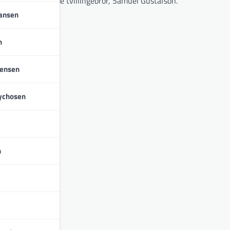
med sin enæggede tvillingebror, Samuel Gustafson.
iansen
n
tensen
ychosen
n