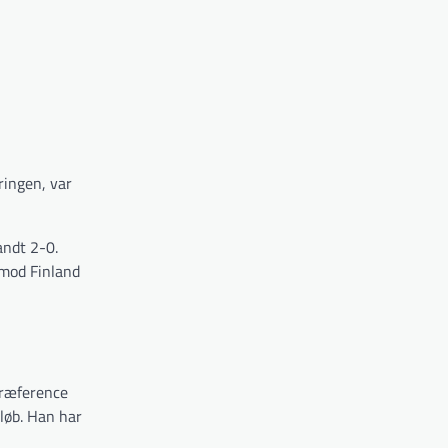
ringen, var
ndt 2-0.
 mod Finland
præference
rløb. Han har