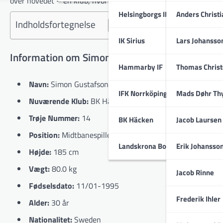
over hovedet – en klub, hvor han også deler omklædningsrum 
Helsingborgs IF
Anders Christ
Indholdsfortegnelse
IK Sirius
Lars Johansso
Information om Simon Gustafson
Hammarby IF
Thomas Chris
Navn:
Simon Gustafson
IFK Norrköping
Mads Døhr Th
Nuværende Klub:
BK Häcken
Trøje Nummer:
14
BK Häcken
Jacob Laursen
Position:
Midtbanespiller
Landskrona BoIS
Erik Johansso
Højde:
185 cm
Vægt:
80.0 kg
Jacob Rinne
Fødselsdato:
11/01-1995
Frederik Ihler
Alder:
30 år
Nationalitet:
Sweden