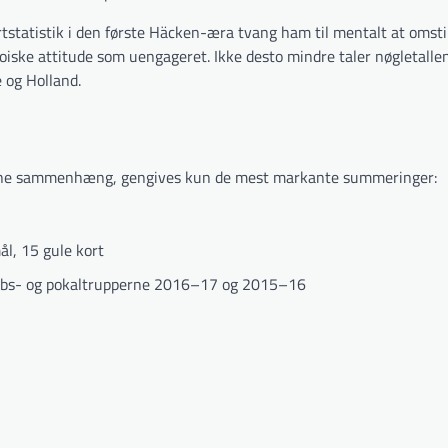
tstatistik i den første Häcken-æra tvang ham til mentalt at omstill
oiske attitude som uengageret. Ikke desto mindre taler nøgletallen
e og Holland.
 denne sammenhæng, gengives kun de mest markante summeringer:
l, 15 gule kort
kabs- og pokaltrupperne 2016–17 og 2015–16