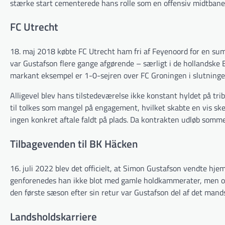
stærke start cementerede hans rolle som en offensiv midtbanep
FC Utrecht
18. maj 2018 købte FC Utrecht ham fri af Feyenoord for en sum 
var Gustafson flere gange afgørende – særligt i de hollandske
markant eksempel er 1-0-sejren over FC Groningen i slutning
Alligevel blev hans tilstedeværelse ikke konstant hyldet på t
til tolkes som mangel på engagement, hvilket skabte en vis ske
ingen konkret aftale faldt på plads. Da kontrakten udløb somme
Tilbagevenden til BK Häcken
16. juli 2022 blev det officielt, at Simon Gustafson vendte hjem
genforenedes han ikke blot med gamle holdkammerater, men ogs
den første sæson efter sin retur var Gustafson del af det man
Landsholdskarriere