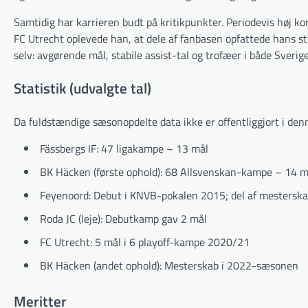
Samtidig har karrieren budt på kritikpunkter. Periodevis høj kor
FC Utrecht oplevede han, at dele af fanbasen opfattede hans st
selv: avgørende mål, stabile assist-tal og trofæer i både Sverig
Statistik (udvalgte tal)
Da fuldstændige sæsonopdelte data ikke er offentliggjort i
Fässbergs IF: 47 ligakampe – 13 mål
BK Häcken (første ophold): 68 Allsvenskan-kampe – 14 må
Feyenoord: Debut i KNVB-pokalen 2015; del af mesters
Roda JC (leje): Debutkamp gav 2 mål
FC Utrecht: 5 mål i 6 playoff-kampe 2020/21
BK Häcken (andet ophold): Mesterskab i 2022-sæsonen
Meritter