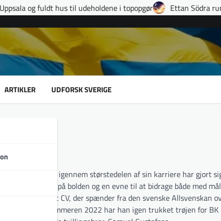
s til udeholdene i topopgør
Ettan Södra runde 9: Hattrick, sene
ARTIKLER
UDFORSK SVERIGE
son
95 i Mölndal, der igennem størstedelen af sin karriere har gjort s
, en udpræget ro på bolden og en evne til at bidrage både med mål 
har han opbygget et CV, der spænder fra den svenske Allsvenskan o
landshold. Siden sommeren 2022 har han igen trukket trøjen for B