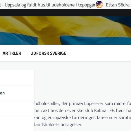
dt hus til udeholdene i topopgør
Ettan Södra runde 9: Hattrick
ARTIKLER
UDFORSK SVERIGE
son
insk professionel fodboldspiller, der primært opererer som midterfo
n 2022 været på kontrakt hos den svenske klub Kalmar FF, hvor ha
t i både Allsvenskan og europæiske turneringer. Jansson er samtid
et en del af U21‐landsholdets udtagelser.