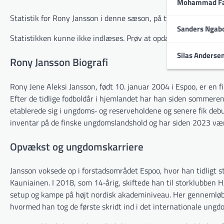
Mohammad Fa
Statistik for Rony Jansson i denne sæson, på tværs af alle turn
Sanders Ngab
Statistikken kunne ikke indlæses. Prøv at opdatere siden.
Silas Anderse
Rony Jansson Biografi
Rony Jene Aleksi Jansson, født 10. januar 2004 i Espoo, er en f
Efter de tidlige fodboldår i hjemlandet har han siden sommere
etablerede sig i ungdoms‐ og reserveholdene og senere fik deb
inventar på de finske ungdomslandshold og har siden 2023 vær
Opvækst og ungdomskarriere
Jansson voksede op i forstadsområdet Espoo, hvor han tidligt 
Kauniainen. I 2018, som 14‐årig, skiftede han til storklubben 
setup og kampe på højt nordisk akademiniveau. Her gennemløb 
hvormed han tog de første skridt ind i det internationale ungd