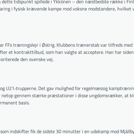
på dette tidspunkt spillede i Ykkönen – den næstbedste række i Fin
faring i fysisk krævende kampe mod voksne modstandere, hvilket v
FFs træningslejr i Østrig. Klubbens trænerstab var tilfreds med
fter et kontrakttilbud, som han valgte at acceptere. Han har siden 
ioriterede den svenske vej.
9‐ og U21‐trupperne. Det gav mulighed for regelmæssig kamptræni
var netop gennem stærke præstationer i disse ungdomsrækker, at k
rmanent basis.
n som indskifter fik de sidste 30 minutter i en udekamp mod Mjällby