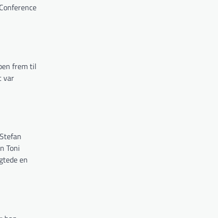
 Conference
en frem til
t var
 Stefan
n Toni
gtede en