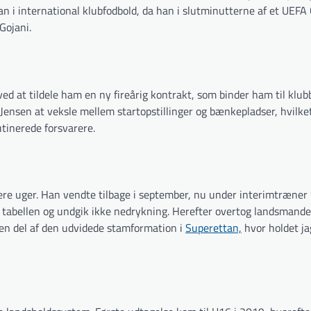
n i international klubfodbold, da han i slutminutterne af et UEFA
Gojani.
d at tildele ham en ny fireårig kontrakt, som binder ham til klubb
nsen at veksle mellem startopstillinger og bænkepladser, hvilke
utinerede forsvarere.
lere uger. Han vendte tilbage i september, nu under interimtræner
 tabellen og undgik ikke nedrykning. Herefter overtog landsmande
en del af den udvidede stamformation i
Superettan,
hvor holdet ja