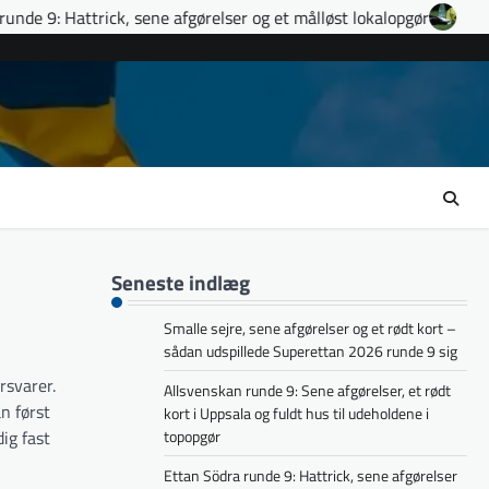
, sene afgørelser og et målløst lokalopgør
Ettan Norra runde 9
Seneste indlæg
Smalle sejre, sene afgørelser og et rødt kort –
sådan udspillede Superettan 2026 runde 9 sig
rsvarer.
Allsvenskan runde 9: Sene afgørelser, et rødt
n først
kort i Uppsala og fuldt hus til udeholdene i
ig fast
topopgør
Ettan Södra runde 9: Hattrick, sene afgørelser