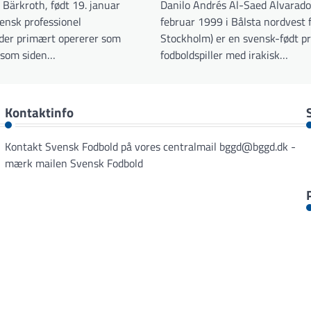
 Bärkroth, født 19. januar
Danilo Andrés Al-Saed Alvarado 
ensk professionel
februar 1999 i Bålsta nordvest 
, der primært opererer som
Stockholm) er en svensk-født pr
g som siden…
fodboldspiller med irakisk…
Kontaktinfo
Kontakt Svensk Fodbold på vores centralmail
bggd@bggd.dk
-
mærk mailen Svensk Fodbold