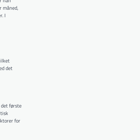
er han
er måned,
. I
ilket
ed det
 det første
tisk
ktorer for