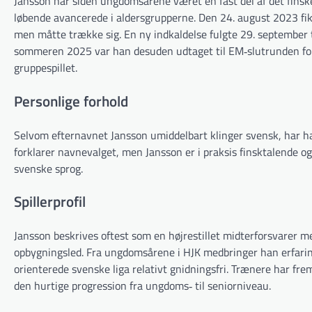
Jansson har siden ungdomsårene været en fast del af det finsk
løbende avancerede i aldersgrupperne. Den 24. august 2023 fik
men måtte trække sig. En ny indkaldelse fulgte 29. september
sommeren 2025 var han desuden udtaget til EM‐slutrunden for U
gruppespillet.
Personlige forhold
Selvom efternavnet Jansson umiddelbart klinger svensk, har h
forklarer navnevalget, men Jansson er i praksis finsktalende o
svenske sprog.
Spillerprofil
Jansson beskrives oftest som en højrestillet midterforsvarer med 
opbygningsled. Fra ungdomsårene i HJK medbringer han erfaring
orienterede svenske liga relativt gnidningsfri. Trænere har 
den hurtige progression fra ungdoms‐ til seniorniveau.