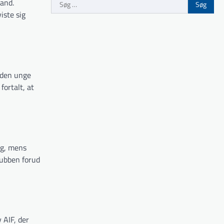
Søg
land.
efter:
iste sig
 den unge
fortalt, at
ng, mens
lubben forud
 AIF, der