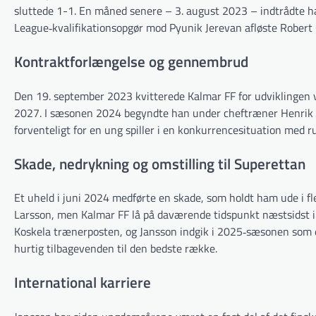
sluttede 1-1. En måned senere – 3. august 2023 – indtrådte ha
League‐kvalifikationsopgør mod Pyunik Jerevan afløste Robert 
Kontraktforlængelse og gennembrud
Den 19. september 2023 kvitterede Kalmar FF for udviklingen ve
2027. I sæsonen 2024 begyndte han under cheftræner Henrik Je
forventeligt for en ung spiller i en konkurrencesituation med r
Skade, nedrykning og omstilling til Superettan
Et uheld i juni 2024 medførte en skade, som holdt ham ude i f
Larsson, men Kalmar FF lå på daværende tidspunkt næstsidst i
Koskela trænerposten, og Jansson indgik i 2025‐sæsonen som 
hurtig tilbagevenden til den bedste række.
International karriere