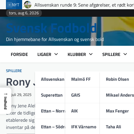
Skip
Allsvenskan runde 9: Sene afgørelser, et rødt kort i Uppsala og ful
NYT
to
tors, aug 6, 2026
content
Svensk Fodbold
Din hjemmebane for Allsvenskan og svensk bold
FORSIDE
LIGAER
KLUBBER
SPILLERE
SPILLERE
Allsvenskan
Malmö FF
Robin Olsen
Rony Jansson
→
Superettan
GAIS
Mikael Ander
juli 29, 2025
Indhold
Rony Jene Aleksi Jansson, født 10. januar 2004 i Espoo, er en f
Ettan – Norra
AIK
Max Fenger
Efter de tidlige fodboldår i hjemlandet har han siden sommere
etablerede sig i ungdoms‐ og reserveholdene og senere fik debu
Ettan – Södra
IFK Värnamo
Taha Ali
inventar på de finske ungdomslandshold og har siden 2023 vær