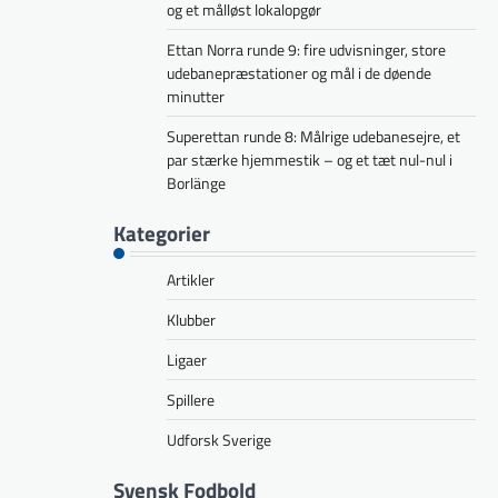
og et målløst lokalopgør
Ettan Norra runde 9: fire udvisninger, store
udebanepræstationer og mål i de døende
minutter
Superettan runde 8: Målrige udebanesejre, et
par stærke hjemmestik – og et tæt nul-nul i
Borlänge
Kategorier
Artikler
Klubber
Ligaer
Spillere
Udforsk Sverige
Svensk Fodbold