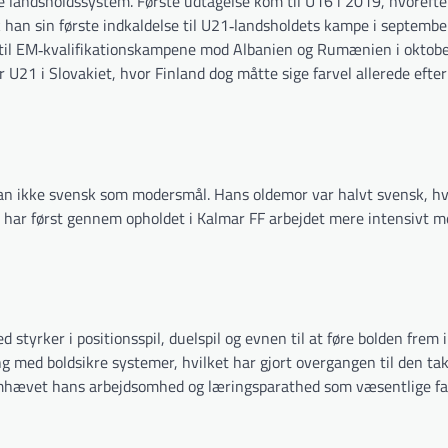
e landsholdssystem. Første udtagelse kom til U16 i 2019, hvoreft
 han sin første indkaldelse til U21‐landsholdets kampe i septemb
 til EM‐kvalifikationskampene mod Albanien og Rumænien i oktober
21 i Slovakiet, hvor Finland dog måtte sige farvel allerede efter
an ikke svensk som modersmål. Hans oldemor var halvt svensk, hv
g har først gennem opholdet i Kalmar FF arbejdet mere intensivt m
styrker i positionsspil, duelspil og evnen til at føre bolden frem i
 med boldsikre systemer, hvilket har gjort overgangen til den tak
fremhævet hans arbejdsomhed og læringsparathed som væsentlige fa