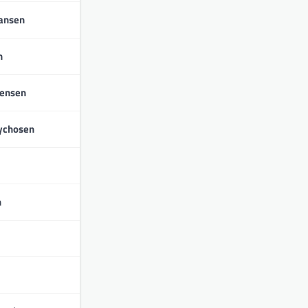
iansen
n
tensen
ychosen
n