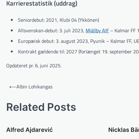
Karrierestatistik (uddrag)
Seniordebut: 2021, Klubi 04 (Ykkönen)
Allsvenskan‐debut: 3. juli 2023,
Mjällby AIF
– Kalmar FF 
Europæisk debut: 3. august 2023, Pyunik – Kalmar FF, U
Kontrakt gældende til: 2027 (forlænget 19. september 20
Opdateret pr. 6. juni 2025.
Indlægsnavigation
⟵
Albin Lohikangas
Related Posts
Alfred Ajdarević
Nicklas Bä