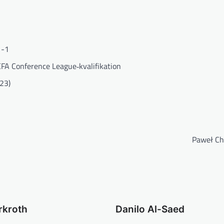
1-1
EFA Conference League‐kvalifikation
23)
Paweł Ch
rkroth
Danilo Al-Saed