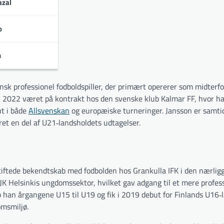
zal
eringer:
o
n
insk professionel fodboldspiller, der primært opererer som midterfo
n 2022 været på kontrakt hos den svenske klub Kalmar FF, hvor ha
ut i både
Allsvenskan
og europæiske turneringer. Jansson er samtid
et en del af U21‐landsholdets udtagelser.
stiftede bekendtskab med fodbolden hos Grankulla IFK i den nærlig
HJK Helsinkis ungdomssektor, hvilket gav adgang til et mere profes
han årgangene U15 til U19 og fik i 2019 debut for Finlands U16‐
omsmiljø.