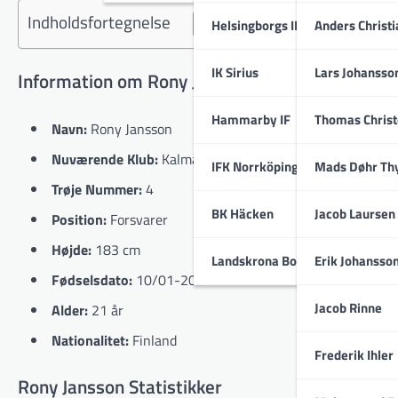
Indholdsfortegnelse
Helsingborgs IF
Anders Christ
IK Sirius
Lars Johansso
Information om Rony Jansson
Hammarby IF
Thomas Chris
Navn:
Rony Jansson
Nuværende Klub:
Kalmar FF
IFK Norrköping
Mads Døhr Th
Trøje Nummer:
4
BK Häcken
Jacob Laursen
Position:
Forsvarer
Højde:
183 cm
Landskrona BoIS
Erik Johansso
Fødselsdato:
10/01-2004
Jacob Rinne
Alder:
21 år
Nationalitet:
Finland
Frederik Ihler
Rony Jansson Statistikker