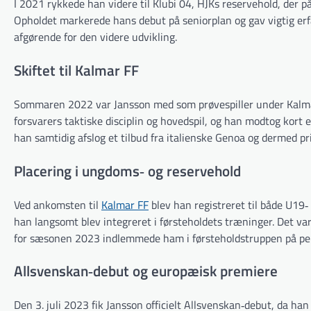
I 2021 rykkede han videre til Klubi 04, HJKs reservehold, der 
Opholdet markerede hans debut på seniorplan og gav vigtig er
afgørende for den videre udvikling.
Skiftet til Kalmar FF
Sommaren 2022 var Jansson med som prøvespiller under Kalmar 
forsvarers taktiske disciplin og hovedspil, og han modtog kort e
han samtidig afslog et tilbud fra italienske Genoa og dermed pr
Placering i ungdoms‐ og reservehold
Ved ankomsten til
Kalmar FF
blev han registreret til både U1
han langsomt blev integreret i førsteholdets træninger. Det 
for sæsonen 2023 indlemmede ham i førsteholdstruppen på pe
Allsvenskan‐debut og europæisk premiere
Den 3. juli 2023 fik Jansson officielt Allsvenskan‐debut, da ha