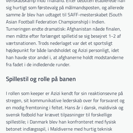
venskabskamp mod Thailand. Efter debuten etablerede han
sig hurtigt som førstevalg på målmandsposten, og allerede
samme år blev han udtaget til SAFF-mesterskabet (South
Asian Football Federation Championship) i Indien.
Turneringen endte dramatisk: Afghanistan nåede finalen,
men måtte efter forlænget spilletid se sig besejret 1-2 af
værtsnationen. Trods nederlaget var det et sportsligt
højdepunkt for både landsholdet og Azizi personligt, idet
han havde stor andel i, at afghanerne holdt modstanderne
fra fadet i de indledende runder.
Spillestil og rolle på banen
I rollen som keeper er Azizi kendt for sin reaktionsevne på
stregen, sit kommunikative lederskab over for forsvaret og
en modig fremtoning i feltet. Hans år i dansk, maldivisk og
svensk fodbold har krævet tilpasninger til forskellige
spillestile; i Danmark blev han konfronteret med fysisk
betonet indlægsspil, i Maldiverne med hurtig teknisk