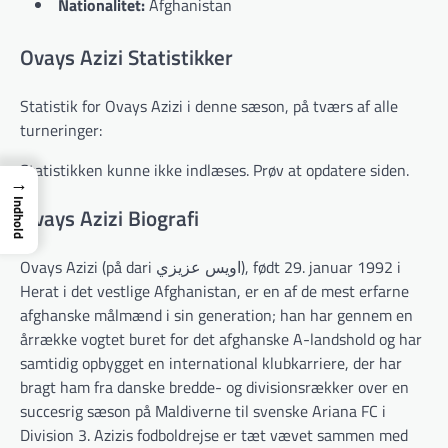
Nationalitet:
Afghanistan
Ovays Azizi Statistikker
Statistik for Ovays Azizi i denne sæson, på tværs af alle
turneringer:
Statistikken kunne ikke indlæses. Prøv at opdatere siden.
→
Indhold
Ovays Azizi Biografi
Ovays Azizi (på dari اویس عزیزي), født 29. januar 1992 i
Herat i det vestlige Afghanistan, er en af de mest erfarne
afghanske målmænd i sin generation; han har gennem en
årrække vogtet buret for det afghanske A-landshold og har
samtidig opbygget en international klubkarriere, der har
bragt ham fra danske bredde- og divisionsrækker over en
succesrig sæson på Maldiverne til svenske Ariana FC i
Division 3. Azizis fodboldrejse er tæt vævet sammen med