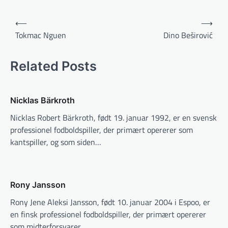
Indlægsnavigation
⟵
⟶
Tokmac Nguen
Dino Beširović
Related Posts
Nicklas Bärkroth
Nicklas Robert Bärkroth, født 19. januar 1992, er en svensk
professionel fodboldspiller, der primært opererer som
kantspiller, og som siden…
Rony Jansson
Rony Jene Aleksi Jansson, født 10. januar 2004 i Espoo, er
en finsk professionel fodboldspiller, der primært opererer
som midterforsvarer.…