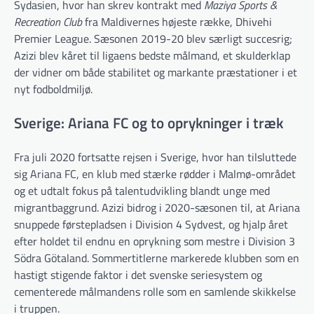
Sydasien, hvor han skrev kontrakt med
Maziya Sports &
Recreation Club
fra Maldivernes højeste række, Dhivehi
Premier League. Sæsonen 2019-20 blev særligt succesrig;
Azizi blev kåret til ligaens bedste målmand, et skulderklap
der vidner om både stabilitet og markante præstationer i et
nyt fodboldmiljø.
Sverige: Ariana FC og to oprykninger i træk
Fra juli 2020 fortsatte rejsen i Sverige, hvor han tilsluttede
sig Ariana FC, en klub med stærke rødder i Malmø-området
og et udtalt fokus på talentudvikling blandt unge med
migrantbaggrund. Azizi bidrog i 2020-sæsonen til, at Ariana
snuppede førstepladsen i Division 4 Sydvest, og hjalp året
efter holdet til endnu en oprykning som mestre i Division 3
Södra Götaland. Sommertitlerne markerede klubben som en
hastigt stigende faktor i det svenske seriesystem og
cementerede målmandens rolle som en samlende skikkelse
i truppen.