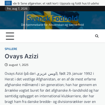
Skip
ene afgørelser, et rødt kort i Uppsala og fuldt hus til udeholdene i topopgør
to
fre, aug 7, 2026
content
Svensk Fodbold
Din hjemmebane for Allsvenskan og svensk bold
SPILLERE
Ovays Azizi
august 1, 2025
Ovays Azizi (på dari اویس عزیزي), født 29. januar 1992 i
Herat i det vestlige Afghanistan, er en af de mest erfarne
afghanske målmænd i sin generation; han har gennem en
årrække vogtet buret for det afghanske A-landshold og har
samtidig opbygget en international klubkarriere, der har
bragt ham fra danske bredde- og divisionsrækker over en