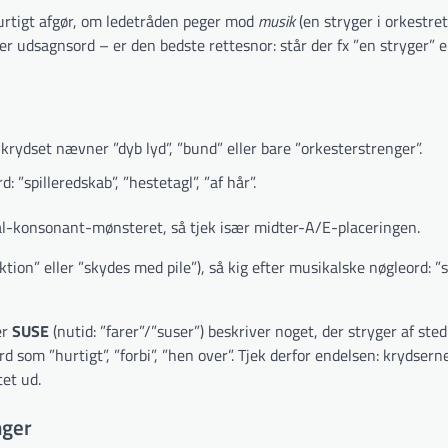
urtigt afgør, om ledetråden peger mod
musik
(en stryger i orkestret
er udsagnsord – er den bedste rettesnor: står der fx ”en stryger” er
rydset nævner ”dyb lyd”, ”bund” eller bare ”orkesterstrenger”.
 ”spilleredskab”, ”hestetagl”, ”af hår”.
l-konsonant-mønsteret, så tjek især midter-A/E-placeringen.
on” eller ”skydes med pile”), så kig efter musikalske nøgleord: ”s
er
SUSE
(nutid: ”farer”/”suser”) beskriver noget, der stryger af sted
d som ”hurtigt”, ”forbi”, ”hen over”. Tjek derfor endelsen: krydserne
tet ud.
nger