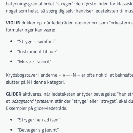
betydningsgren af ordet “stryger”: den første inden for klassis
noget som helst, så spørg dig selv: henviser ledeteksten til musi
VIOLIN
dukker op, når ledetråden nævner ord som “orkestermedle
formuleringer kan være:
“Stryger i symfoni”
“Instrument til bue”
“Mozarts favorit”
Krydsbogstaver i enderne – V—-N – er ofte nok til at bekræfte
slutter på N i denne kategori.
GLIDER
aktiveres, når ledeteksten antyder bevægelse: “han stryg
et
udsagnsord i præsens
; står der “stryge” eller “stryget”, skal 
Eksempler på glider-ledetråde:
“Stryger hen ad isen”
“Bevæger sig jævnt”