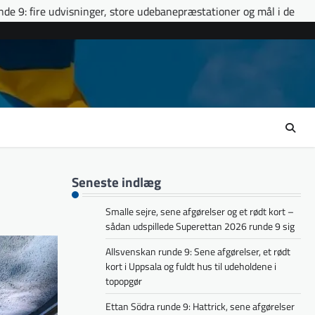
 store udebanepræstationer og mål i de døende minutter
Ettan
Seneste indlæg
Smalle sejre, sene afgørelser og et rødt kort –
sådan udspillede Superettan 2026 runde 9 sig
Allsvenskan runde 9: Sene afgørelser, et rødt
kort i Uppsala og fuldt hus til udeholdene i
topopgør
Ettan Södra runde 9: Hattrick, sene afgørelser