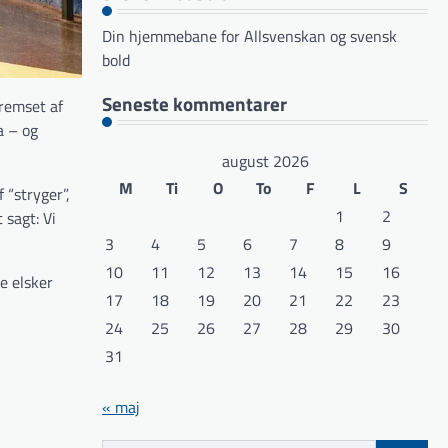
Din hjemmebane for Allsvenskan og svensk
bold
Seneste kommentarer
bremset af
a – og
august 2026
M
Ti
O
To
F
L
S
 “stryger”,
1
2
 sagt: Vi
3
4
5
6
7
8
9
10
11
12
13
14
15
16
e elsker
17
18
19
20
21
22
23
24
25
26
27
28
29
30
31
« maj