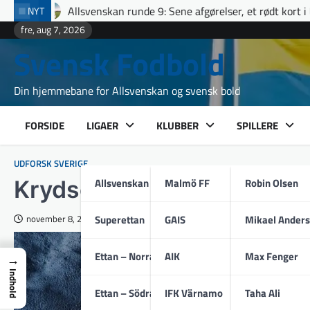
Skip
an runde 9: Sene afgørelser, et rødt kort i Uppsala og fuldt hus til
NYT
to
fre, aug 7, 2026
content
Svensk Fodbold
Din hjemmebane for Allsvenskan og svensk bold
FORSIDE
LIGAER
KLUBBER
SPILLERE
UDFORSK SVERIGE
Allsvenskan
Malmö FF
Robin Olsen
Krydsord Tips: Stryger
Superettan
GAIS
Mikael Ander
november 8, 2025
Ettan – Norra
AIK
Max Fenger
→
Indhold
Ettan – Södra
IFK Värnamo
Taha Ali