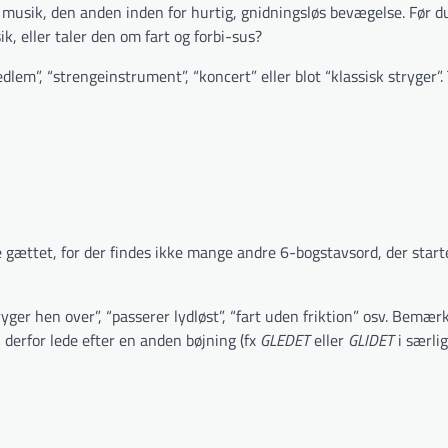
k musik, den anden inden for hurtig, gnidningsløs bevægelse. Før d
k, eller taler den om fart og forbi-sus?
m”, “strengeinstrument”, “koncert” eller blot “klassisk stryger”.
 gættet, for der findes ikke mange andre 6-bogstavs­ord, der star
er hen over”, “passerer lydløst”, “fart uden friktion” osv. Bemærk
du derfor lede efter en anden bøjning (fx
GLEDET
eller
GLIDET
i særlig