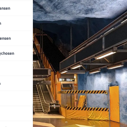
iansen
n
tensen
ychosen
n