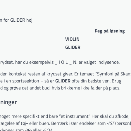
n for GLIDER høj.
Peg på løsning
VIOLIN
GLIDER
ydset; har du eksempelvis _ I O L _ N, er valget indlysende.
 den kontekst resten af krydset giver. Er temaet “Symfoni på Skan
e i en sportssektion – så er
GLIDER
ofte din bedste ven. Brug
og prøve det andet bud, hvis brikkerne ikke falder på plads.
sninger
 noget mere specifikt end bare ”et instrument”. Her skal du afkode,
bevægelse af tøj- eller buen. Bemærk især endelser som
-IST
(person
tklynger som
BR-
eller
-SCH
.