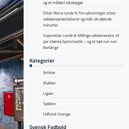
og et målløst lokalopgør
Ettan Norra runde 9: fire udvisninger, store
udebanepræstationer og mål i de døende
minutter
Superettan runde 8: Målrige udebanesejre, et
par stærke hjemmestik – og et tæt nul-nul i
Borlänge
Kategorier
Artikler
Klubber
Ligaer
Spillere
Udforsk Sverige
Svensk Fodbold