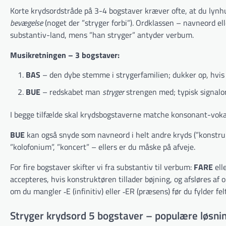
Korte krydsordstråde på 3-4 bogstaver kræver ofte, at du lynh
bevægelse
(noget der ”stryger forbi”). Ordklassen – navneord ell
substantiv-land, mens ”han stryger” antyder verbum.
Musikretningen – 3 bogstaver:
BAS
– den dybe stemme i strygerfamilien; dukker op, hvis k
BUE
– redskabet man
stryger
strengen med; typisk signalord:
I begge tilfælde skal krydsbogstaverne matche konsonant-voka
BUE
kan også snyde som navneord i helt andre kryds (”konstrukti
”kolofonium”, ”koncert” – ellers er du måske på afveje.
For fire bogstaver skifter vi fra substantiv til verbum:
FARE
ell
accepteres, hvis konstruktøren tillader bøjning, og afsløres af or
om du mangler ‑E (infinitiv) eller ‑ER (præsens) før du fylder fel
Stryger krydsord 5 bogstaver – populære løsni