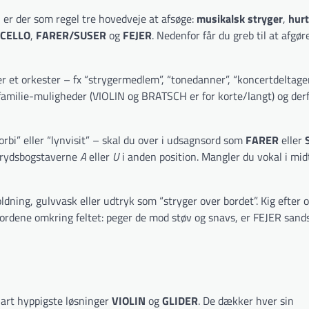
, er der som regel tre hovedveje at afsøge:
musikalsk stryger
,
hurt
CELLO
,
FARER/SUSER
og
FEJER
. Nedenfor får du greb til at afgør
r et orkester – fx “strygermedlem”, “tonedanner”, “koncertdeltager”
rfamilie-muligheder (VIOLIN og BRATSCH er for korte/langt) og der
orbi” eller “lynvisit” – skal du over i udsagnsord som
FARER
eller
 krydsbogstaverne
A
eller
U
i anden position. Mangler du vokal i mid
ning, gulvvask eller udtryk som “stryger over bordet”. Kig efter 
jek ordene omkring feltet: peger de mod støv og snavs, er FEJER sand
klart hyppigste løsninger
VIOLIN
og
GLIDER
. De dækker hver sin