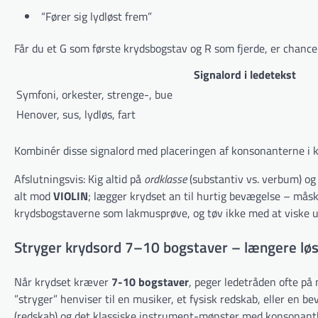
“Fører sig lydløst frem”
Får du et G som første krydsbogstav og R som fjerde, er chance
Signalord i ledetekst
Symfoni, orkester, strenge-, bue
Henover, sus, lydløs, fart
Kombinér disse signalord med placeringen af konsonanterne i kr
Afslutningsvis: Kig altid på
ordklasse
(substantiv vs. verbum) og
alt mod
VIOLIN
; lægger krydset an til hurtig bevægelse – måsk
krydsbogstaverne som lakmusprøve, og tøv ikke med at viske ud 
Stryger krydsord 7–10 bogstaver – længere lø
Når krydset kræver
7-10 bogstaver
, peger ledetråden ofte på
”stryger” henviser til en musiker, et fysisk redskab, eller en 
(redskab) og det klassiske instrument-mønster med konsonan