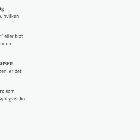
ig
e, hvilken
 eller blot
for en
SUSER
.
ten, er det
ord som
synligvis din