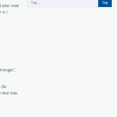
Søg
) eller mod
efter:
 vi i
trenger”,
. De
 skal vise,