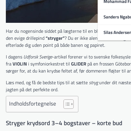
Mohammad Fa
Sanders Ngab
Har du nogensinde siddet på lægterne til en blæsende Allsvens
Silas Anderse
den evige drillepind
“stryger”
? Du er ikke alene! Ordet kan glid
efterlade dig uden point på både banen og papiret.
I dagens
Udforsk Sverige
-artikel forener vi to svenske folkesysle
fra
VIOLIN
i symfoniorkestret til
GLIDER
på en frossen Göteborg-
sørger for, at du kan krydse feltet af, før dommeren fløjter til a
Læs med, og få de bedste tips til at sætte
stryg
under dit næste
jagten på det perfekte ord.
Indholdsfortegnelse
Stryger krydsord 3–4 bogstaver – korte bud