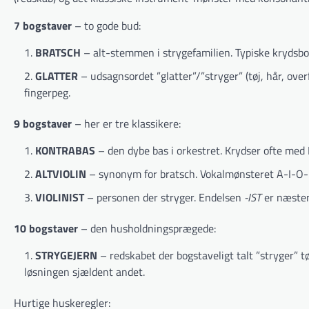
7 bogstaver
– to gode bud:
BRATSCH
– alt-stemmen i strygefamilien. Typiske krydsb
GLATTER
– udsagnsordet ”glatter”/”stryger” (tøj, hår, overf
fingerpeg.
9 bogstaver
– her er tre klassikere:
KONTRABAS
– den dybe bas i orkestret. Krydser ofte med 
ALTVIOLIN
– synonym for bratsch. Vokalmønsteret A-I-O-I
VIOLINIST
– personen der stryger. Endelsen
-IST
er næsten
10 bogstaver
– den husholdnings­prægede:
STRYGEJERN
– redskabet der bogstaveligt talt ”stryger” t
løsningen sjældent andet.
Hurtige huskeregler: