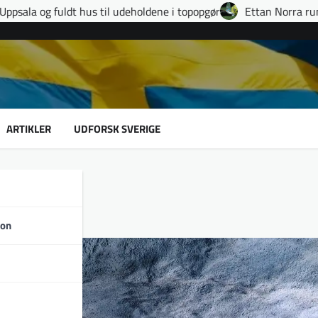
 udeholdene i topopgør
Ettan Norra runde 9: fire udvisninger,
ARTIKLER
UDFORSK SVERIGE
son