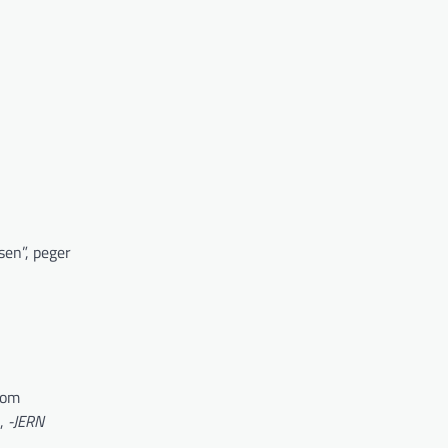
sen”, peger
 om
),
-JERN