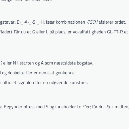
ogstaver: B‧_‧A‧_‧S‧_‧H; især kombinationen
-TSCH
afslører ordet.
lader). Får du et G eller L på plads, er vokalfattigheden GL-TT-R et
K eller N i starten og A som næstsidste bogstav.
 og dobbelte L’er er nemt at genkende.
 altid et signalord for en udøvende kunstner.
øj. Begynder oftest med S og indeholder to E’er; får du
-EJ-
i midten,