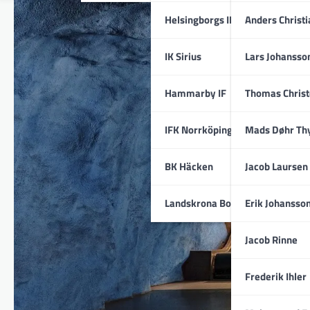
Helsingborgs IF
Anders Christ
IK Sirius
Lars Johansso
Hammarby IF
Thomas Chris
IFK Norrköping
Mads Døhr Th
BK Häcken
Jacob Laursen
Landskrona BoIS
Erik Johansso
Jacob Rinne
Frederik Ihler