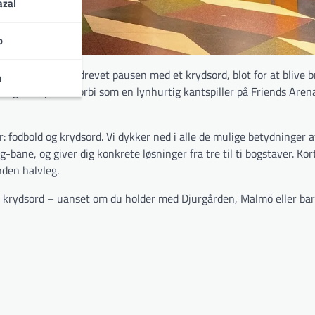
zal
o
kan-kamp og fordrevet pausen med et krydsord, blot for at blive 
n
e lige så lydløst forbi som en lynhurtig kantspiller på Friends Aren
r: fodbold og krydsord. Vi dykker ned i alle de mulige betydninger af
bane, og giver dig konkrete løsninger fra tre til ti bogstaver. Kort
nden halvleg.
 krydsord – uanset om du holder med Djurgården, Malmö eller bar