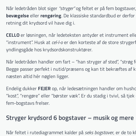
Når ledetråden blot siger
“stryger”
og feltet er på fem bogstaver
bevægelse
eller
rengøring
. De klassiske standardbud er derfor
retning dit krydsord vil have dig i.
CELLO
er løsningen, når ledeteksten antyder et instrument elle
“instrument”. Husk at
cel-l-o
er den korteste af de store stryge
yndlingsgåde hos krydsordskonstruktører.
Når ledetråden handler om fart – “han stryger af sted”, “strøg f
Begge passer perfekt i nutid/præsens og kan tit bekræftes af
næsten altid hér nøglen ligger.
Endelig dukker
FEJER
op, når ledesætningen handler om hushold
“kost”, “rengøre” eller “børster væk”. Er du stadig i tvivl, så t
fem-bogstavs frelser.
Stryger krydsord 6 bogstaver – musik og mere
Når feltet i rutediagrammet kalder på
seks bogstaver
, er de to 