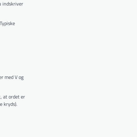
u indskriver
 Typiske
ter med V og
, at ordet er
e kryds).