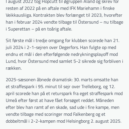
I august 2022 tog Hopcutt til øgruppen Åland og skrev for
resten af 2022 på en aftale med IFK Mariehamn i finske
Veikkausliiga. Kontrakten blev forlænget til 2023, hvorefter
han i februar 2024 vendte tilbage til Östersund – nu tilbage
i Superettan – på en toårig aftale.
Sit første mål i tredje omgang for klubben scorede han 21.
juli 2024 i 2-1-sejren over Degerfors. Han fulgte op med
endnu et mål i den efterfølgende nedrykningsplayoff mod
Lund, hvor Östersund med samlet 5-2 sikrede sig forbliven i
rækken.
2025-sæsonen åbnede dramatisk: 30. marts omsatte han
et straffespark i 95. minut til sejr over Trelleborg, og 12.
april scorede han på et returspark fra eget straffespark mod
Umeå efter først at have fået forsøget reddet. Måneden
efter blev han ramt af en skade, sad ude i fire kampe, men
vendte tilbage med scoringer mod Falkenberg og et
dobbeltmål i 2-2-kampen mod Helsingborg 2. august 2025.