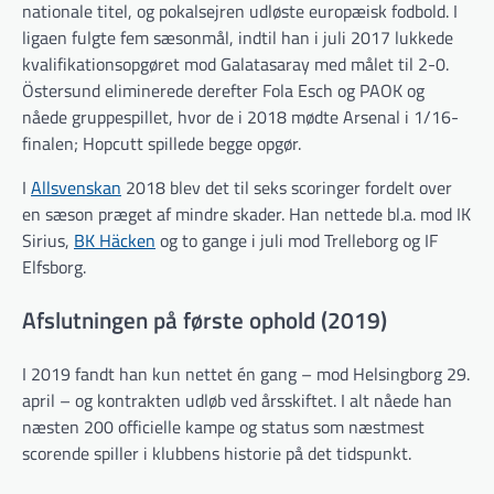
nationale titel, og pokalsejren udløste europæisk fodbold. I
ligaen fulgte fem sæsonmål, indtil han i juli 2017 lukkede
kvalifikationsopgøret mod Galatasaray med målet til 2-0.
Östersund eliminerede derefter Fola Esch og PAOK og
nåede gruppespillet, hvor de i 2018 mødte Arsenal i 1/16-
finalen; Hopcutt spillede begge opgør.
I
Allsvenskan
2018 blev det til seks scoringer fordelt over
en sæson præget af mindre skader. Han nettede bl.a. mod IK
Sirius,
BK Häcken
og to gange i juli mod Trelleborg og IF
Elfsborg.
Afslutningen på første ophold (2019)
I 2019 fandt han kun nettet én gang – mod Helsingborg 29.
april – og kontrakten udløb ved årsskiftet. I alt nåede han
næsten 200 officielle kampe og status som næstmest
scorende spiller i klubbens historie på det tidspunkt.