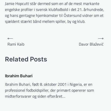
Jamie Hopcutt står dermed som en af de mest markante
engelske profiler i svensk klubfodbold i det 21. århundrede,
og hans gentagne hjemkomster til Östersund vidner om et
sjældent stærkt bånd mellem spiller, by og klub.
Indlægsnavigation
⟵
⟶
Rami Kaib
Davor Blažević
Related Posts
Ibrahim Buhari
Ibrahim Buhari, født 8. oktober 2001 i Nigeria, er en
professionel fodboldspiller, der primært opererer som
midterforsvarer og siden efteråret…