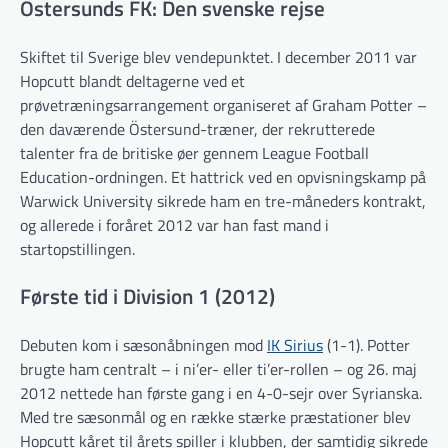
Östersunds FK: Den svenske rejse
Skiftet til Sverige blev vendepunktet. I december 2011 var
Hopcutt blandt deltagerne ved et
prøvetræningsarrangement organiseret af Graham Potter –
den daværende Östersund-træner, der rekrutterede
talenter fra de britiske øer gennem League Football
Education-ordningen. Et hattrick ved en opvisningskamp på
Warwick University sikrede ham en tre-måneders kontrakt,
og allerede i foråret 2012 var han fast mand i
startopstillingen.
Første tid i Division 1 (2012)
Debuten kom i sæsonåbningen mod
IK Sirius
(1-1). Potter
brugte ham centralt – i ni’er- eller ti’er-rollen – og 26. maj
2012 nettede han første gang i en 4-0-sejr over Syrianska.
Med tre sæsonmål og en række stærke præstationer blev
Hopcutt kåret til årets spiller i klubben, der samtidig sikrede