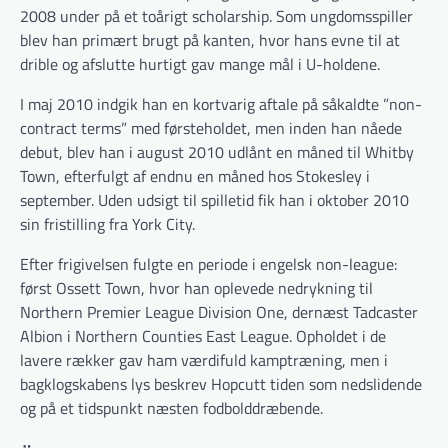
2008 under på et toårigt scholarship. Som ungdomsspiller
blev han primært brugt på kanten, hvor hans evne til at
drible og afslutte hurtigt gav mange mål i U-holdene.
I maj 2010 indgik han en kortvarig aftale på såkaldte ”non-
contract terms” med førsteholdet, men inden han nåede
debut, blev han i august 2010 udlånt en måned til Whitby
Town, efterfulgt af endnu en måned hos Stokesley i
september. Uden udsigt til spilletid fik han i oktober 2010
sin fristilling fra York City.
Efter frigivelsen fulgte en periode i engelsk non-league:
først Ossett Town, hvor han oplevede nedrykning til
Northern Premier League Division One, dernæst Tadcaster
Albion i Northern Counties East League. Opholdet i de
lavere rækker gav ham værdifuld kamptræning, men i
bagklogskabens lys beskrev Hopcutt tiden som nedslidende
og på et tidspunkt næsten fodbolddræbende.