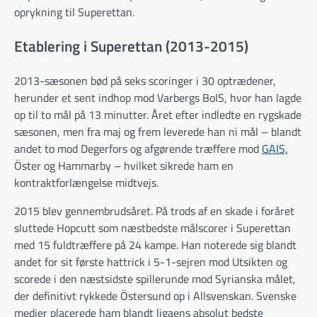
oprykning til Superettan.
Etablering i Superettan (2013-2015)
2013-sæsonen bød på seks scoringer i 30 optrædener,
herunder et sent indhop mod Varbergs BoIS, hvor han lagde
op til to mål på 13 minutter. Året efter indledte en rygskade
sæsonen, men fra maj og frem leverede han ni mål – blandt
andet to mod Degerfors og afgørende træffere mod
GAIS,
Öster og Hammarby – hvilket sikrede ham en
kontraktforlængelse midtvejs.
2015 blev gennembrudsåret. På trods af en skade i foråret
sluttede Hopcutt som næstbedste målscorer i Superettan
med 15 fuldtræffere på 24 kampe. Han noterede sig blandt
andet for sit første hattrick i 5-1-sejren mod Utsikten og
scorede i den næstsidste spillerunde mod Syrianska målet,
der definitivt rykkede Östersund op i Allsvenskan. Svenske
medier placerede ham blandt ligaens absolut bedste