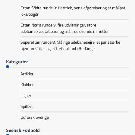
Ettan Södra runde 9: Hattrick, sene afgørelser og et målløst
lokalopgør
Ettan Norra runde 9: fire udvisninger, store
udebanepræstationer og mål i de døende minutter
Superettan runde 8: Målrige udebanesejre, et par stærke
hjemmestik – og et tæt nul-nul i Borlänge
Kategorier
Artikler
Klubber
Ligaer
Spillere
Udforsk Sverige
Svensk Fodbold