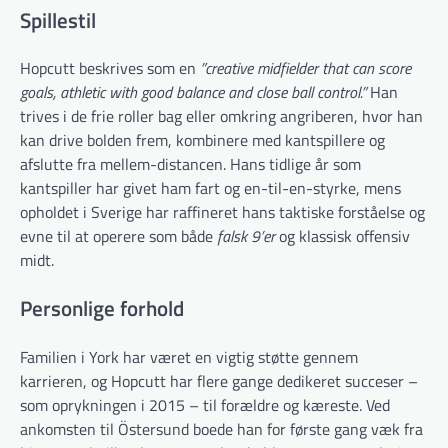
Spillestil
Hopcutt beskrives som en
”creative midfielder that can score
goals, athletic with good balance and close ball control.”
Han
trives i de frie roller bag eller omkring angriberen, hvor han
kan drive bolden frem, kombinere med kantspillere og
afslutte fra mellem-distancen. Hans tidlige år som
kantspiller har givet ham fart og en-til-en-styrke, mens
opholdet i Sverige har raffineret hans taktiske forståelse og
evne til at operere som både
falsk 9’er
og klassisk offensiv
midt.
Personlige forhold
Familien i York har været en vigtig støtte gennem
karrieren, og Hopcutt har flere gange dedikeret succeser –
som oprykningen i 2015 – til forældre og kæreste. Ved
ankomsten til Östersund boede han for første gang væk fra