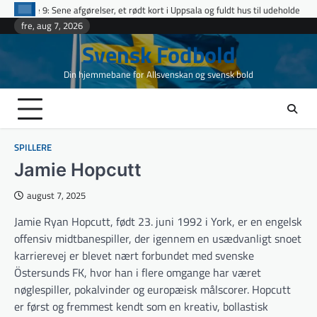
Skip
fgørelser, et rødt kort i Uppsala og fuldt hus til udeholdene i topopgør
Ett
to
fre, aug 7, 2026
content
Svensk Fodbold
Din hjemmebane for Allsvenskan og svensk bold
SPILLERE
Jamie Hopcutt
august 7, 2025
Jamie Ryan Hopcutt, født 23. juni 1992 i York, er en engelsk
offensiv midtbanespiller, der igennem en usædvanligt snoet
karrierevej er blevet nært forbundet med svenske
Östersunds FK, hvor han i flere omgange har været
nøglespiller, pokalvinder og europæisk målscorer. Hopcutt
er først og fremmest kendt som en kreativ, bollastisk