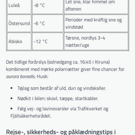
Let sne, klar himmel om
Luleå
-8 °C
aftenen
Perioder med kraftig sne og
Östersund
-6 °C
vindstød
Tørsne, nordlys 3-4
Abisko
-12 °C
nætter/uge
Det tidlige forårslys (solnedgang ca. 16:45 i Kiruna)
kombineret med mørke polarnætter giver fine chancer for
aurora borealis
. Husk:
Tøjlag som består af uld, dun og vindskaller.
Nødkit i bilen: skovl, tæppe, startkabler.
Følg vej- og lavinevarsler via Trafikverket og
Fjällsäkerhetsrådet.
Rejse-, sikkerheds- og påklædningstips i