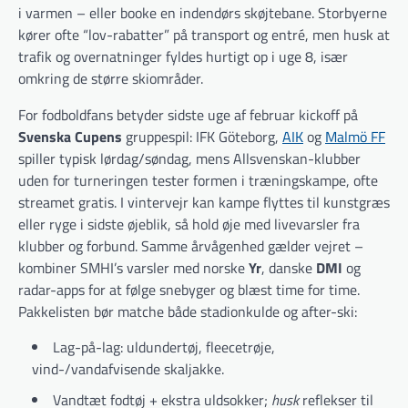
i varmen – eller booke en indendørs skøjtebane. Storbyerne
kører ofte “lov-rabatter” på transport og entré, men husk at
trafik og overnatninger fyldes hurtigt op i uge 8, især
omkring de større skiområder.
For fodboldfans betyder sidste uge af februar kickoff på
Svenska Cupens
gruppespil: IFK Göteborg,
AIK
og
Malmö FF
spiller typisk lørdag/søndag, mens Allsvenskan-klubber
uden for turneringen tester formen i træningskampe, ofte
streamet gratis. I vintervejr kan kampe flyttes til kunstgræs
eller ryge i sidste øjeblik, så hold øje med livevarsler fra
klubber og forbund. Samme årvågenhed gælder vejret –
kombiner SMHI’s varsler med norske
Yr
, danske
DMI
og
radar-apps for at følge snebyger og blæst time for time.
Pakkelisten bør matche både stadionkulde og after-ski:
Lag-på-lag: uldundertøj, fleecetrøje,
vind-/vandafvisende skaljakke.
Vandtæt fodtøj + ekstra uldsokker;
husk
reflekser til