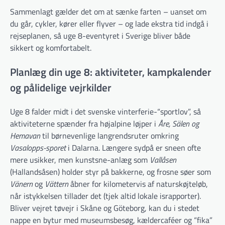
Sammenlagt gælder det om at sænke farten – uanset om
du går, cykler, kører eller flyver – og lade ekstra tid indgå i
rejseplanen, så uge 8-eventyret i Sverige bliver både
sikkert og komfortabelt.
Planlæg din uge 8: aktiviteter, kampkalender
og pålidelige vejrkilder
Uge 8 falder midt i det svenske vinterferie-“sportlov”, så
aktiviteterne spænder fra højalpine løjper i
Åre, Sälen og
Hemavan
til børnevenlige langrendsruter omkring
Vasalopps-sporet
i Dalarna. Længere sydpå er sneen ofte
mere usikker, men kunstsne-anlæg som
Vallåsen
(Hallandsåsen) holder styr på bakkerne, og frosne søer som
Vänern
og
Vättern
åbner for kilometervis af naturskøjteløb,
når istykkelsen tillader det (tjek altid lokale israpporter).
Bliver vejret tøvejr i Skåne og Göteborg, kan du i stedet
nappe en bytur med museumsbesøg, kældercaféer og “fika”