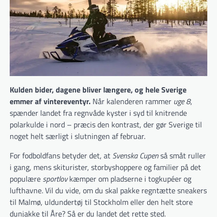
Kulden bider, dagene bliver længere, og hele Sverige
emmer af vintereventyr.
Når kalenderen rammer
uge 8
,
spænder landet fra regnvåde kyster i syd til knitrende
polarkulde i nord – præcis den kontrast, der gør Sverige til
noget helt særligt i slutningen af februar.
For fodboldfans betyder det, at
Svenska Cupen
så småt ruller
i gang, mens skiturister, storbyshoppere og familier på det
populære
sportlov
kæmper om pladserne i togkupéer og
lufthavne. Vil du vide, om du skal pakke regntætte sneakers
til Malmø, uldundertøj til Stockholm eller den helt store
dunjakke til Åre? Så er du landet det rette sted.