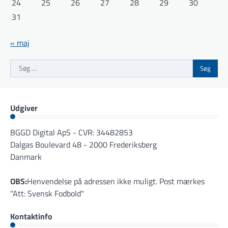
24
25
26
27
28
29
30
31
« maj
Søg
efter:
Udgiver
BGGD Digital ApS - CVR: 34482853
Dalgas Boulevard 48 - 2000 Frederiksberg
Danmark
OBS:
Henvendelse på adressen ikke muligt. Post mærkes
"Att: Svensk Fodbold"
Kontaktinfo