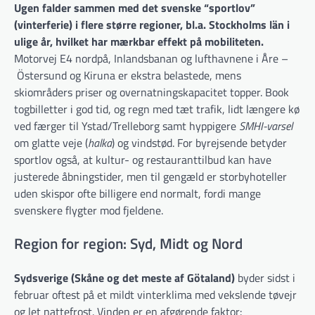
Ugen falder sammen med det svenske “sportlov”
(vinterferie) i flere større regioner, bl.a. Stockholms län i
ulige år, hvilket har mærkbar effekt på mobiliteten.
Motorvej E4 nordpå, Inlandsbanan og lufthavnene i Åre –
Östersund og Kiruna er ekstra belastede, mens
skiområders priser og overnatningskapacitet topper. Book
togbilletter i god tid, og regn med tæt trafik, lidt længere kø
ved færger til Ystad/Trelleborg samt hyppigere
SMHI-varsel
om glatte veje (
halka
) og vindstød. For byrejsende betyder
sportlov også, at kultur- og restauranttilbud kan have
justerede åbningstider, men til gengæld er storbyhoteller
uden skispor ofte billigere end normalt, fordi mange
svenskere flygter mod fjeldene.
Region for region: Syd, Midt og Nord
Sydsverige (Skåne og det meste af Götaland)
byder sidst i
februar oftest på et
mildt vinterklima med vekslende tøvejr
og let nattefrost. Vinden er en afgørende faktor: