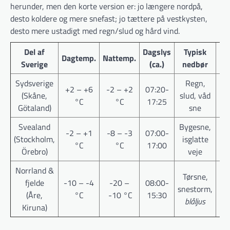
herunder, men den korte version er: jo længere nordpå,
desto koldere og mere snefast; jo tættere på vestkysten,
desto mere ustadigt med regn/slud og hård vind.
Del af
Dagslys
Typisk
Dagtemp.
Nattemp.
V
Sverige
(ca.)
nedbør
Sydsverige
Regn,
+2 – +6
-2 – +2
07:20-
Fr
(Skåne,
slud, våd
°C
°C
17:25
Götaland)
sne
Svealand
Bygesne,
-2 – +1
-8 – -3
07:00-
(Stockholm,
isglatte
°C
°C
17:00
no
Örebro)
veje
Norrland &
Tørsne,
St
fjelde
-10 – -4
-20 –
08:00-
snestorm,
el
(Åre,
°C
-10 °C
15:30
blåljus
Kiruna)