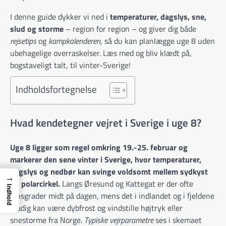
I denne guide dykker vi ned i
temperaturer, dagslys, sne,
slud og storme
– region for region – og giver dig både
rejsetips
og
kampkalenderen
, så du kan planlægge uge 8 uden
ubehagelige overraskelser. Læs med og bliv klædt på,
bogstaveligt talt, til vinter-Sverige!
Indholdsfortegnelse
Hvad kendetegner vejret i Sverige i uge 8?
Uge 8 ligger som regel omkring 19.-25. februar og
markerer den sene vinter i Sverige, hvor temperaturer,
dagslys og nedbør kan svinge voldsomt mellem sydkyst
→
og polarcirkel.
Langs Øresund og Kattegat er der ofte
Indhold
plusgrader midt på dagen, mens det i indlandet og i fjeldene
stadig kan være dybfrost og vindstille højtryk eller
snestorme fra Norge.
Typiske vejrparametre
ses i skemaet