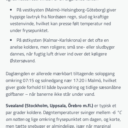
På vestkysten (Malmö-Helsingborg-Göteborg) giver
hyppige lavtryk fra Nordsøen regn, slud og kraftige
vestenvinde, hvilket kan presse følt temperatur ned
under frysepunktet.
På østkysten (Kalmar-Karlskrona) er det ofte en
anelse koldere, men roligere; små sne- eller sludbyger
dannes, når fugtig luft driver ind over det køligere
Østersøvand.
Daglængden er allerede mærkbart tiltagende: solopgang
omkring 07:15 og solnedgang nær 17:20 i Malmö, hvilket
giver gode forhold til både byvandring og tidlige sæsonåbne
golfbaner – når banerne ikke står under vand.
Svealand (Stockholm, Uppsala, Örebro m.fl.)
er typisk et
par grader koldere. Døgntemperaturer svinger mellem
-6 °C
om natten
og lige omkring frysepunktet om dagen, og korte,
men tætte snebyger er almindelige, især når marginal