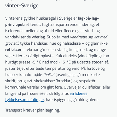
vinter-Sverige
Vinterens gyldne huskeregel i Sverige er
lag-på-lag-
princippet
: et tyndt, fugttransporterende inderlag, et
isolerende mellemlag af uld eller fleece og et vind- og
vandafvisende yderlag. Supplér med
vandtætte støvler med
grov sål
, tykke handsker, hue og halsedisse – og glem ikke
reflekser
; i februar går solen stadig tidligt ned, og mange
veje/stier er dårligt oplyste. Kuldeindeks (vindafkøling) kan
hurtigt presse -5 °C ned mod -15 °C på udsatte steder, så
justér tøjet efter både temperatur og vind. På fortove og
trapper kan du møde
”halka”
(usynlig is); gå med korte
skridt, brug evt. skokrabber/”broddar”, og respek­tér
kommunale varsler om glat føre. Overvejer du isfiskeri eller
langrend på frosne søer, så følg altid
isrådenes
tykkelsesanbefalinger
, bær ispigge og gå aldrig alene.
Transport kræver planlægning: