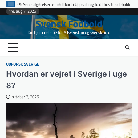
Skip
ser, et rødt kort i Uppsala og fuldt hus til udeholdene i topopgør
Ettan No
to
fre, aug 7, 2026
content
Svensk Fodbold
Din hjemmebane for Allsvenskan og svensk bold
UDFORSK SVERIGE
Hvordan er vejret i Sverige i uge
8?
oktober 3, 2025