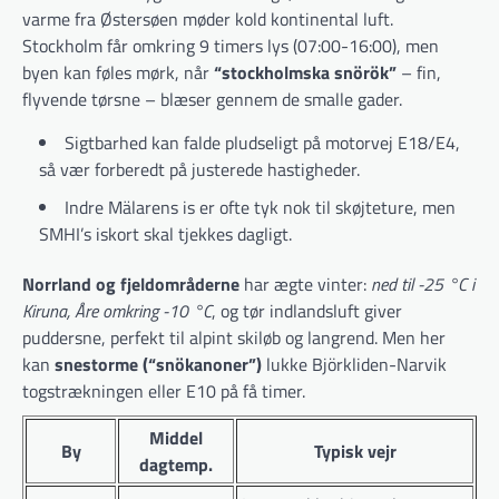
varme fra Østersøen møder kold kontinental luft.
Stockholm får omkring 9 timers lys (07:00-16:00), men
byen kan føles mørk, når
“stockholmska snörök”
– fin,
flyvende tørsne – blæser gennem de smalle gader.
Sigtbarhed kan falde pludseligt på motorvej E18/E4,
så vær forberedt på justerede hastigheder.
Indre Mälarens is er ofte tyk nok til skøjteture, men
SMHI’s iskort skal tjekkes dagligt.
Norrland og fjeldområderne
har ægte vinter:
ned til -25 °C i
Kiruna, Åre omkring -10 °C
, og tør indlandsluft giver
puddersne, perfekt til alpint skiløb og langrend. Men her
kan
snestorme (“snökanoner”)
lukke Björkliden-Narvik
togstrækningen eller E10 på få timer.
Middel
By
Typisk vejr
dagtemp.