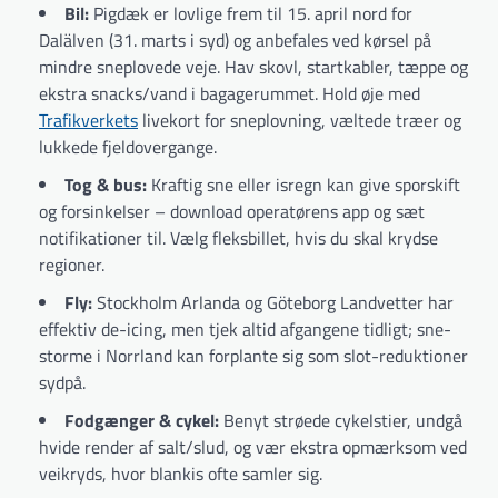
Bil:
Pigdæk er lovlige frem til 15. april nord for
Dalälven (31. marts i syd) og anbefales ved kørsel på
mindre sneplovede veje. Hav skovl, startkabler, tæppe og
ekstra snacks/vand i bagagerummet. Hold øje med
Trafikverkets
livekort for sneplovning, væltede træer og
lukkede fjeldovergange.
Tog & bus:
Kraftig sne eller isregn kan give spor­skift
og forsinkelser – download operatørens app og sæt
notifikationer til. Vælg fleksbillet, hvis du skal krydse
regioner.
Fly:
Stockholm Arlanda og Göteborg Landvetter har
effektiv de-icing, men tjek altid afgangene tidligt; sne­
storme i Norrland kan forplante sig som slot-reduktioner
sydpå.
Fodgænger & cykel:
Benyt strøede cykelstier, undgå
hvide render af salt/slud, og vær ekstra opmærksom ved
veikryds, hvor blankis ofte samler sig.