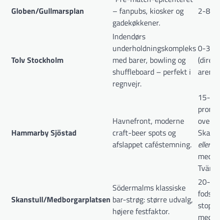
Globen/Gullmarsplan
– fanpubs, kiosker og
2-8 mi
gadekøkkener.
Indendørs
underholdningskompleks
0-3 mi
Tolv Stockholm
med barer, bowling og
(direk
shuffleboard – perfekt i
arenae
regnvejr.
15-20 
prome
Havnefront, moderne
over
Hammarby Sjöstad
craft-beer spots og
Skanst
afslappet caféstemning.
eller
5 
med
Tvärb
20-25 
Södermalms klassiske
fods /
Skanstull/Medborgarplatsen
bar-strøg: større udvalg,
stoppe
højere festfaktor.
med T