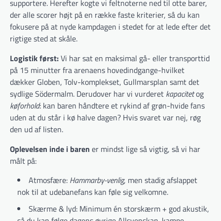
supportere. Herefter kogte vi feltnoterne ned til otte barer,
der alle scorer højt på en række faste kriterier, så du kan
fokusere på at nyde kampdagen i stedet for at lede efter det
rigtige sted at skåle.
Logistik først:
Vi har sat en maksimal gå- eller transporttid
på 15 minutter fra arenaens hovedindgange-hvilket
dækker Globen, Tolv-komplekset, Gullmarsplan samt det
sydlige Södermalm. Derudover har vi vurderet
kapacitet
og
køforhold
: kan baren håndtere et rykind af grøn-hvide fans
uden at du står i kø halve dagen? Hvis svaret var nej, røg
den ud af listen.
Oplevelsen inde i baren
er mindst lige så vigtig, så vi har
målt på:
Atmosfære:
Hammarby-venlig
, men stadig afslappet
nok til at udebanefans kan føle sig velkomne.
Skærme & lyd: Minimum én storskærm + god akustik,
så du kan følge dagens øvrige Allsvenskan-kampe.