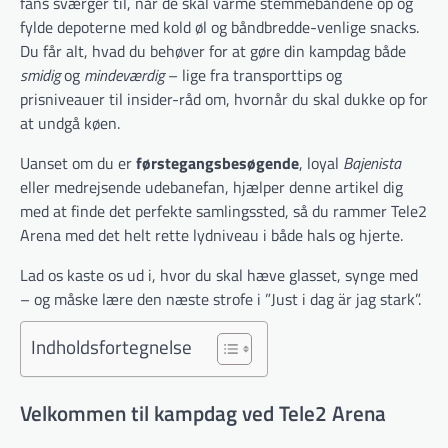
fans sværger til, når de skal varme stemmebåndene op og
fylde depoterne med kold øl og båndbredde-venlige snacks.
Du får alt, hvad du behøver for at gøre din kampdag både
smidig
og
mindeværdig
– lige fra transporttips og
prisniveauer til insider-råd om, hvornår du skal dukke op for
at undgå køen.
Uanset om du er
førstegangsbesøgende
, loyal
Bajenista
eller medrejsende udebanefan, hjælper denne artikel dig
med at finde det perfekte samlingssted, så du rammer Tele2
Arena med det helt rette lydniveau i både hals og hjerte.
Lad os kaste os ud i, hvor du skal hæve glasset, synge med
– og måske lære den næste strofe i ”Just i dag är jag stark”.
Indholdsfortegnelse
Velkommen til kampdag ved Tele2 Arena