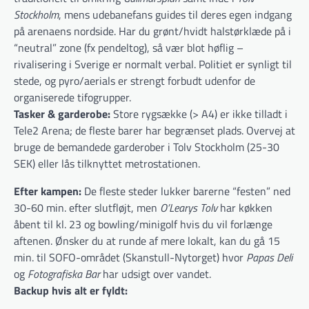
Stockholm
, mens udebanefans guides til deres egen indgang
på arenaens nordside. Har du grønt/hvidt halstørklæde på i
“neutral” zone (fx pendeltog), så vær blot høflig –
rivalisering i Sverige er normalt verbal. Politiet er synligt til
stede, og pyro/aerials er strengt forbudt udenfor de
organiserede tifogrupper.
Tasker & garderobe:
Store rygsække (> A4) er ikke tilladt i
Tele2 Arena; de fleste barer har begrænset plads. Overvej at
bruge de bemandede garderober i Tolv Stockholm (25-30
SEK) eller lås tilknyttet metrostationen.
Efter kampen:
De fleste steder lukker barerne “festen” ned
30-60 min. efter slutfløjt, men
O’Learys Tolv
har køkken
åbent til kl. 23 og bowling/minigolf hvis du vil forlænge
aftenen. Ønsker du at runde af mere lokalt, kan du gå 15
min. til SOFO-området (Skanstull-Nytorget) hvor
Papas Deli
og
Fotografiska Bar
har udsigt over vandet.
Backup hvis alt er fyldt: