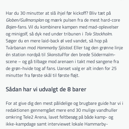
Har du 30 minutter at slå ihjel før kickoff? Bliv tæt på
Globen/Gullmarsplan
og mærk pulsen fra de mest hard-core
Bajen
-fans. Vil du kombinere kampen med mad-oplevelser
og minigolf, så dyk ned under tribunen i
Tolv Stockholm
.
Søger du en mere laid-back øl ved vandet, så hop på
Tvärbanan mod
Hammarby Sjöstad
. Eller tag den grønne linje
én station nordpå til
Skanstull
for den brede Södermalm-
scene – og gå tilbage mod arenaen i takt med sangene fra
de grøn-hvide tog af fans. Uanset valg er alt inden for 25
minutter fra første skål til første fløjt.
Sådan har vi udvalgt de 8 barer
For at give dig den mest pålidelige og brugbare guide har vi i
redaktionen gennemgået mere end 30 mulige vandhuller
omkring Tele2 Arena, lavet feltbesøg på både kamp- og
ikke-kampdage samt interviewet lokale Hammarby-