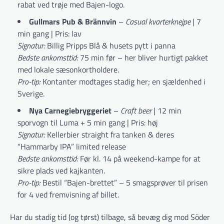
rabat ved trøje med Bajen-logo.
Gullmars Pub & Brännvin
–
Casual kvarterknejpe
| 7
min gang | Pris: lav
Signatur:
Billig Pripps Blå & husets pytt i panna
Bedste ankomsttid:
75 min før – her bliver hurtigt pakket
med lokale sæsonkortholdere.
Pro-tip:
Kontanter modtages stadig her; en sjældenhed i
Sverige.
Nya Carnegiebryggeriet
–
Craft beer
| 12 min
sporvogn til Luma + 5 min gang | Pris: høj
Signatur:
Kellerbier straight fra tanken & deres
“Hammarby IPA” limited release
Bedste ankomsttid:
Før kl. 14 på weekend-kampe for at
sikre plads ved kajkanten.
Pro-tip:
Bestil “Bajen-brettet” – 5 smagsprøver til prisen
for 4 ved fremvisning af billet.
Har du stadig tid (og tørst) tilbage, så bevæg dig mod Söder