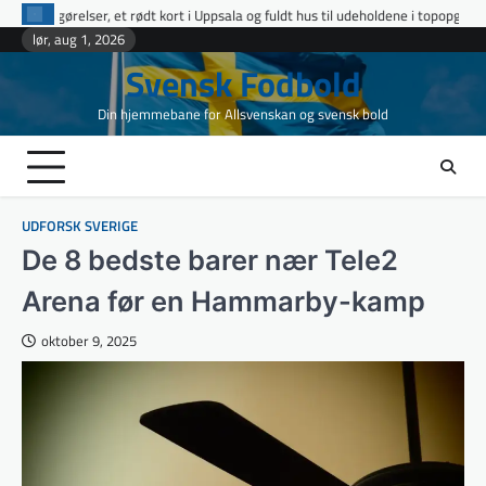
Skip
kort i Uppsala og fuldt hus til udeholdene i topopgør
Ettan Norra runde 9: 
to
lør, aug 1, 2026
content
Svensk Fodbold
Din hjemmebane for Allsvenskan og svensk bold
UDFORSK SVERIGE
De 8 bedste barer nær Tele2
Arena før en Hammarby-kamp
oktober 9, 2025