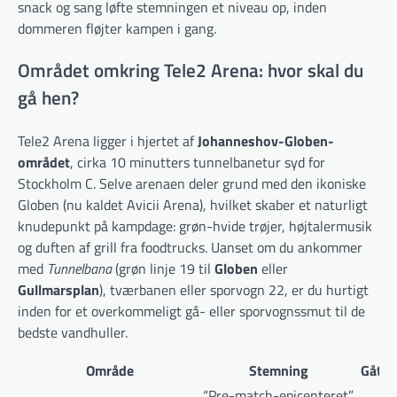
snack og sang løfte stemningen et niveau op, inden
dommeren fløjter kampen i gang.
Området omkring Tele2 Arena: hvor skal du
gå hen?
Tele2 Arena ligger i hjertet af
Johanneshov-Globen-
området
, cirka 10 minutters tunnelbanetur syd for
Stockholm C. Selve arenaen deler grund med den ikoniske
Globen (nu kaldet Avicii Arena), hvilket skaber et naturligt
knudepunkt på kampdage: grøn-hvide trøjer, højtalermusik
og duften af grill fra foodtrucks. Uanset om du ankommer
med
Tunnelbana
(grøn linje 19 til
Globen
eller
Gullmarsplan
), tværbanen eller sporvogn 22, er du hurtigt
inden for et overkommeligt gå- eller sporvognssmut til de
bedste vandhuller.
Område
Stemning
Gåtid 
“Pre-match-epicenteret”