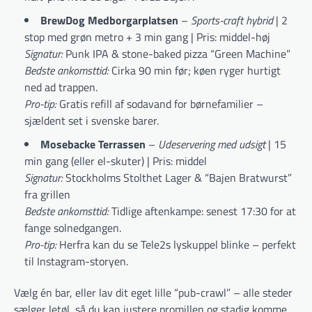
BrewDog Medborgarplatsen
–
Sports-craft hybrid
| 2
stop med grøn metro + 3 min gang | Pris: middel-høj
Signatur:
Punk IPA & stone-baked pizza “Green Machine”
Bedste ankomsttid:
Cirka 90 min før; køen ryger hurtigt
ned ad trappen.
Pro-tip:
Gratis refill af sodavand for børnefamilier –
sjældent set i svenske barer.
Mosebacke Terrassen
–
Udeservering med udsigt
| 15
min gang (eller el-skuter) | Pris: middel
Signatur:
Stockholms Stolthet Lager & “Bajen Bratwurst”
fra grillen
Bedste ankomsttid:
Tidlige aftenkampe: senest 17:30 for at
fange solnedgangen.
Pro-tip:
Herfra kan du se Tele2s lyskuppel blinke – perfekt
til Instagram-storyen.
Vælg én bar, eller lav dit eget lille “pub-crawl” – alle steder
sælger letøl, så du kan justere promillen og stadig komme