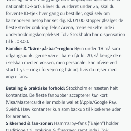
nationalt ID-kort). Bliver du vurderet under 25, skal du
forvente ID-tjek hver gang du bestiller, også selv om
bartenderen netop har set dig. Kl. 01.00 stopper ølsalget de
fleste steder omkring Tele2 Arena, mens enkelte inde i
underholdningskomplekset Tolv Stockholm har dispensation
til kl. 03.00.
Familier & “børn-på-bar”-reglen:
Børn under 18 må som
udgangspunkt gerne være i baren før kl. 20, så længe de er
i selskab med en voksen, men personalet kan afvise ved
stort tryk – ring i forvejen og hør ad, hvis du rejser med
yngre fans.
Betaling & praktiske forhold:
Stockholm er næsten helt
kontantløs. De fleste fanpubber accepterer
kun
kort
(Visa/Mastercard) eller mobile wallet (Apple/Google Pay,
Swish). Hæv kontanter kun som backup til kioskerne uden
for arenaen.
Sikkerhed & fan-zoner:
Hammarby-fans (“Bajen”) holder
traditionelt til omkring
Gullmarsplan
samt inde i
Tolv