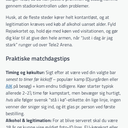
gennem stadionkontrollen uden problemer.
Husk, at de fleste steder kører helt kontantløst, og at
legitimation kræves ved køb af alkohol uanset alder. Fyld
Rejsekortet op, hold øje med køen ved visitationen, og gør
dig klar til at give den hele armen, når “Just i dag är jag
stark” runger ud over Tele2 Arena.
Praktiske matchdagstips
Timing og køkultur:
Sigt efter at være ved din valgte bar
senest to timer før kickoff
– populær kamp (Djurgården eller
AIK
på besøg) = kom endnu tidligere. Køer starter typisk
allerede 2-2½ time før kampstart, men bevæger sig hurtigt,
hvis
alle følger svensk “stå i kø”-etikette: én lige linje, ingen
venner der sniger sig ind, og ét glas pr. person ved første
bestilling.
Alkohol & legitimation:
For at blive serveret skal du være
18 år og kunne vise gyldigt foto-ID (pas, EU-kørekort eller