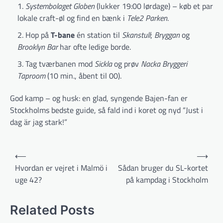
Systembolaget Globen
(lukker 19:00 lørdage) – køb et par
lokale craft-øl og find en bænk i
Tele2 Parken
.
Hop på
T-bane
én station til
Skanstull
;
Bryggan
og
Brooklyn Bar
har ofte ledige borde.
Tag tværbanen mod
Sickla
og prøv
Nacka Bryggeri
Taproom
(10 min., åbent til 00).
God kamp – og husk: en glad, syngende Bajen-fan er
Stockholms bedste guide, så fald ind i koret og nyd “Just i
dag är jag stark!”
Indlægsnavigation
⟵
⟶
Hvordan er vejret i Malmö i
Sådan bruger du SL-kortet
uge 42?
på kampdag i Stockholm
Related Posts