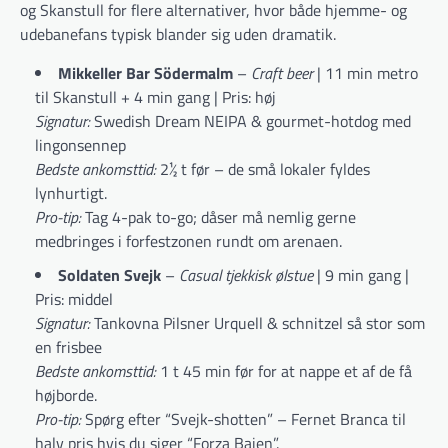
og Skanstull for flere alternativer, hvor både hjemme- og
udebanefans typisk blander sig uden dramatik.
Mikkeller Bar Södermalm
–
Craft beer
| 11 min metro
til Skanstull + 4 min gang | Pris: høj
Signatur:
Swedish Dream NEIPA & gourmet-hotdog med
lingonsennep
Bedste ankomsttid:
2½ t før – de små lokaler fyldes
lynhurtigt.
Pro-tip:
Tag 4-pak to-go; dåser må nemlig gerne
medbringes i for­fest­zonen rundt om arenaen.
Soldaten Svejk
–
Casual tjekkisk ølstue
| 9 min gang |
Pris: middel
Signatur:
Tankovna Pilsner Urquell & schnitzel så stor som
en frisbee
Bedste ankomsttid:
1 t 45 min før for at nappe et af de få
højborde.
Pro-tip:
Spørg efter “Svejk-shotten” – Fernet Branca til
halv pris hvis du siger “Forza Bajen”.