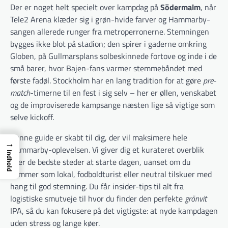
Der er noget helt specielt over kampdag på
Södermalm
, når
Tele2 Arena klæder sig i grøn-hvide farver og Hammarby-
sangen allerede runger fra metroperronerne. Stemningen
bygges ikke blot på stadion; den spirer i gaderne omkring
Globen, på Gullmarsplans solbeskinnede fortove og inde i de
små barer, hvor Bajen-fans varmer stemmebåndet med
første fadøl. Stockholm har en lang tradition for at gøre
pre-
match
-timerne til en fest i sig selv – her er øllen, venskabet
og de improviserede kampsange næsten lige så vigtige som
selve kickoff.
Denne guide er skabt til dig, der vil maksimere hele
→
Hammarby-oplevelsen. Vi giver dig et kurateret overblik
Indhold
over de bedste steder at starte dagen, uanset om du
kommer som lokal, fodboldturist eller neutral tilskuer med
hang til god stemning. Du får insider-tips til alt fra
logistiske smutveje til hvor du finder den perfekte
grönvit
IPA, så du kan fokusere på det vigtigste: at nyde kampdagen
uden stress og lange køer.