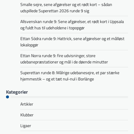
Smalle sejre, sene afgørelser og et rødt kort – sådan
udspillede Superettan 2026 runde 9 sig
Allsvenskan runde 9: Sene afgørelser, et rødt kort i Uppsala
og fuldt hus til udeholdene i topopgør
Ettan Södra runde 9: Hattrick, sene afgørelser og et målløst
lokalopgør
Ettan Norra runde 9: fire udvisninger, store
udebanepræstationer og mål i de døende minutter
Superettan runde 8: Målrige udebanesejre, et par stærke
hjemmestik – og et tæt nul-nul i Borlänge
Kategorier
Artikler
Klubber
Ligaer