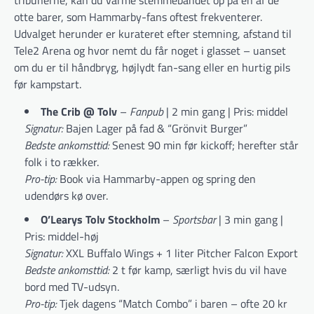
tribunerne, kan du varme stemmebåndet op på en af de
otte barer, som Hammarby-fans oftest frekventerer.
Udvalget herunder er kurateret efter stemning, afstand til
Tele2 Arena og hvor nemt du får noget i glasset – uanset
om du er til håndbryg, højlydt fan-sang eller en hurtig pils
før kampstart.
The Crib @ Tolv
–
Fanpub
| 2 min gang | Pris: middel
Signatur:
Bajen Lager på fad & “Grönvit Burger”
Bedste ankomsttid:
Senest 90 min før kickoff; herefter står
folk i to rækker.
Pro-tip:
Book via Hammarby-appen og spring den
udendørs kø over.
O’Learys Tolv Stockholm
–
Sportsbar
| 3 min gang |
Pris: middel-høj
Signatur:
XXL Buffalo Wings + 1 liter Pitcher Falcon Export
Bedste ankomsttid:
2 t før kamp, særligt hvis du vil have
bord med TV-udsyn.
Pro-tip:
Tjek dagens “Match Combo” i baren – ofte 20 kr