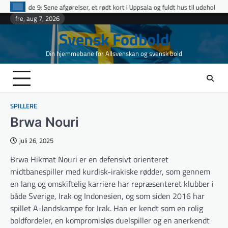
Skip
gørelser, et rødt kort i Uppsala og fuldt hus til udeholdene i topopgør
Etta
to
fre, aug 7, 2026
content
Svensk Fodbold
Din hjemmebane for Allsvenskan og svensk bold
SPILLERE
Brwa Nouri
juli 26, 2025
Brwa Hikmat Nouri er en defensivt orienteret
midtbanespiller med kurdisk-irakiske rødder, som gennem
en lang og omskiftelig karriere har repræsenteret klubber i
både Sverige, Irak og Indonesien, og som siden 2016 har
spillet A-landskampe for Irak. Han er kendt som en rolig
boldfordeler, en kompromisløs duelspiller og en anerkendt