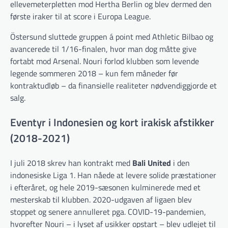
ellevemeterpletten mod Hertha Berlin og blev dermed den
første iraker til at score i Europa League.
Östersund sluttede gruppen á point med Athletic Bilbao og
avancerede til 1/16-finalen, hvor man dog måtte give
fortabt mod Arsenal. Nouri forlod klubben som levende
legende sommeren 2018 – kun fem måneder før
kontraktudløb – da finansielle realiteter nødvendiggjorde et
salg.
Eventyr i Indonesien og kort irakisk afstikker
(2018-2021)
I juli 2018 skrev han kontrakt med
Bali United
i den
indonesiske Liga 1. Han nåede at levere solide præstationer
i efteråret, og hele 2019-sæsonen kulminerede med et
mesterskab til klubben. 2020-udgaven af ligaen blev
stoppet og senere annulleret pga. COVID-19-pandemien,
hvorefter Nouri – i lyset af usikker opstart – blev udlejet til