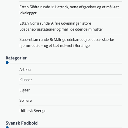
Ettan Södra runde 9: Hattrick, sene afgørelser og et målløst
lokalopgør
Ettan Norra runde 9: fire udvisninger, store
udebanepræstationer og mål i de døende minutter
Superettan runde 8: Målrige udebanesejre, et par stærke
hjemmestik – og et tæt nul-nul i Borlänge
Kategorier
Artikler
Klubber
Ligaer
Spillere
Udforsk Sverige
Svensk Fodbold