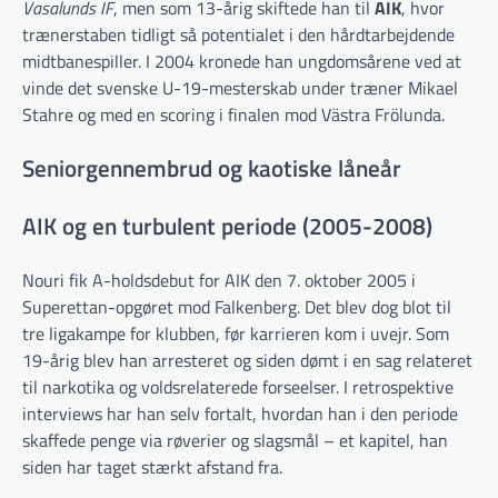
Vasalunds IF
, men som 13-årig skiftede han til
AIK
, hvor
trænerstaben tidligt så potentialet i den hårdtarbejdende
midtbanespiller. I 2004 kronede han ungdomsårene ved at
vinde det svenske U-19-mesterskab under træner Mikael
Stahre og med en scoring i finalen mod Västra Frölunda.
Seniorgennembrud og kaotiske låneår
AIK og en turbulent periode (2005-2008)
Nouri fik A-holdsdebut for AIK den 7. oktober 2005 i
Superettan-opgøret mod Falkenberg. Det blev dog blot til
tre ligakampe for klubben, før karrieren kom i uvejr. Som
19-årig blev han arresteret og siden dømt i en sag relateret
til narkotika og voldsrelaterede forseelser. I retrospektive
interviews har han selv fortalt, hvordan han i den periode
skaffede penge via røverier og slagsmål – et kapitel, han
siden har taget stærkt afstand fra.