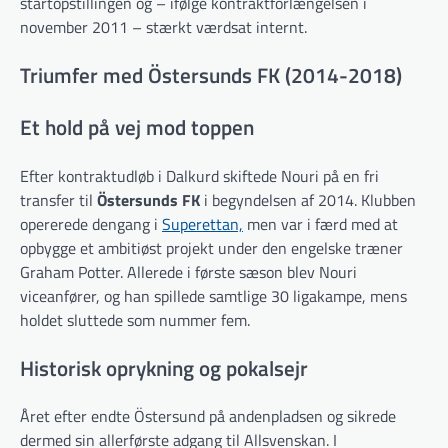
startopstillingen og – ifølge kontraktforlængelsen i
november 2011 – stærkt værdsat internt.
Triumfer med Östersunds FK (2014-2018)
Et hold på vej mod toppen
Efter kontraktudløb i Dalkurd skiftede Nouri på en fri
transfer til
Östersunds FK
i begyndelsen af 2014. Klubben
opererede dengang i
Superettan,
men var i færd med at
opbygge et ambitiøst projekt under den engelske træner
Graham Potter. Allerede i første sæson blev Nouri
viceanfører, og han spillede samtlige 30 ligakampe, mens
holdet sluttede som nummer fem.
Historisk oprykning og pokalsejr
Året efter endte Östersund på andenpladsen og sikrede
dermed sin allerførste adgang til Allsvenskan. I