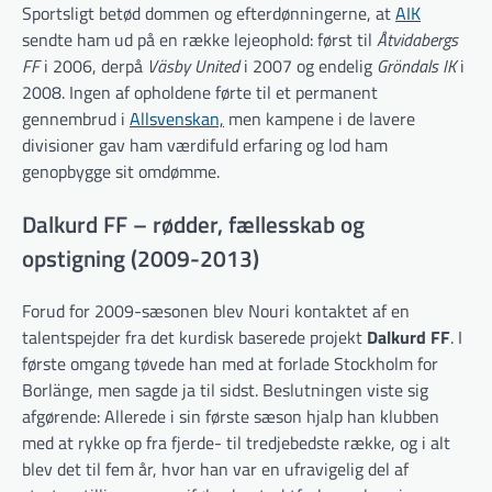
Sportsligt betød dommen og efterdønningerne, at
AIK
sendte ham ud på en række lejeophold: først til
Åtvidabergs
FF
i 2006, derpå
Väsby United
i 2007 og endelig
Gröndals IK
i
2008. Ingen af opholdene førte til et permanent
gennembrud i
Allsvenskan,
men kampene i de lavere
divisioner gav ham værdifuld erfaring og lod ham
genopbygge sit omdømme.
Dalkurd FF – rødder, fællesskab og
opstigning (2009-2013)
Forud for 2009-sæsonen blev Nouri kontaktet af en
talentspejder fra det kurdisk baserede projekt
Dalkurd FF
. I
første omgang tøvede han med at forlade Stockholm for
Borlänge, men sagde ja til sidst. Beslutningen viste sig
afgørende: Allerede i sin første sæson hjalp han klubben
med at rykke op fra fjerde- til tredjebedste række, og i alt
blev det til fem år, hvor han var en ufravigelig del af