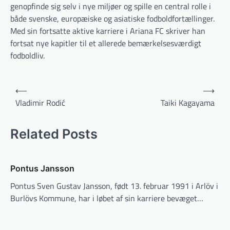
genopfinde sig selv i nye miljøer og spille en central rolle i
både svenske, europæiske og asiatiske fodboldfortællinger.
Med sin fortsatte aktive karriere i Ariana FC skriver han
fortsat nye kapitler til et allerede bemærkelsesværdigt
fodboldliv.
Indlægsnavigation
⟵
⟶
Vladimir Rodić
Taiki Kagayama
Related Posts
Pontus Jansson
Pontus Sven Gustav Jansson, født 13. februar 1991 i Arlöv i
Burlövs Kommune, har i løbet af sin karriere bevæget…