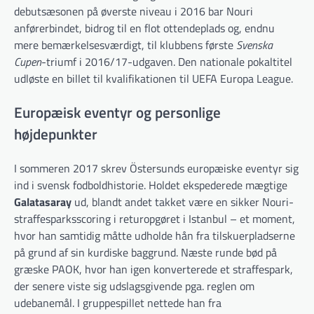
debutsæsonen på øverste niveau i 2016 bar Nouri
anførerbindet, bidrog til en flot ottendeplads og, endnu
mere bemærkelsesværdigt, til klubbens første
Svenska
Cupen
-triumf i 2016/17-udgaven. Den nationale pokaltitel
udløste en billet til kvalifikationen til UEFA Europa League.
Europæisk eventyr og personlige
højdepunkter
I sommeren 2017 skrev Östersunds europæiske eventyr sig
ind i svensk fodboldhistorie. Holdet ekspederede mægtige
Galatasaray
ud, blandt andet takket være en sikker Nouri-
straffesparksscoring i returopgøret i Istanbul – et moment,
hvor han samtidig måtte udholde hån fra tilskuerpladserne
på grund af sin kurdiske baggrund. Næste runde bød på
græske PAOK, hvor han igen konverterede et straffespark,
der senere viste sig udslagsgivende pga. reglen om
udebanemål. I gruppespillet nettede han fra