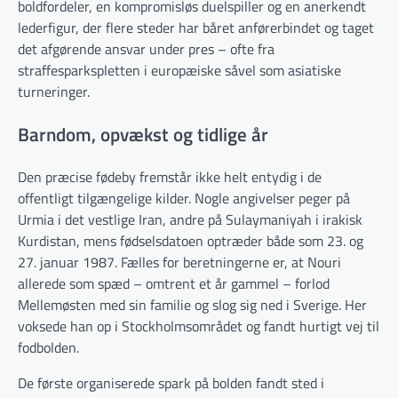
boldfordeler, en kompromisløs duelspiller og en anerkendt
lederfigur, der flere steder har båret anførerbindet og taget
det afgørende ansvar under pres – ofte fra
straffesparkspletten i europæiske såvel som asiatiske
turneringer.
Barndom, opvækst og tidlige år
Den præcise fødeby fremstår ikke helt entydig i de
offentligt tilgængelige kilder. Nogle angivelser peger på
Urmia i det vestlige Iran, andre på Sulaymaniyah i irakisk
Kurdistan, mens fødselsdatoen optræder både som 23. og
27. januar 1987. Fælles for beretningerne er, at Nouri
allerede som spæd – omtrent et år gammel – forlod
Mellemøsten med sin familie og slog sig ned i Sverige. Her
voksede han op i Stockholmsområdet og fandt hurtigt vej til
fodbolden.
De første organiserede spark på bolden fandt sted i