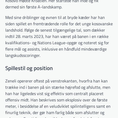
Kosovo mødte Kroatien. Her startede han inde og fik
dermed sin første A-landskamp.
Med sine driblinger og evnen til at bryde kæder har han
siden spillet en fremtrædende rolle for det unge kosovanske
landshold. Ifølge de senest tilgængelige tal, som dækker
indtil 28. marts 2023, har han været på banen i en række
kvalifikations- og Nations League-opgør og noteret sig for
flere mål og assists, inklusive en håndfuld mindeværdige
langskudsscoringer.
Spillestil og position
Zeneli opererer oftest på venstrekanten, hvorfra han kan
trække ind i banen på sin stærke højrefod og afslutte, men
han har ligeledes vist sig effektiv som centralt placeret
offensiv midt. Han beskrives som eksplosiv over de første
meter, i besiddelse af en veludviklet spilintelligens samt en
finurlig teknik, der gør ham farlig både som afslutter og