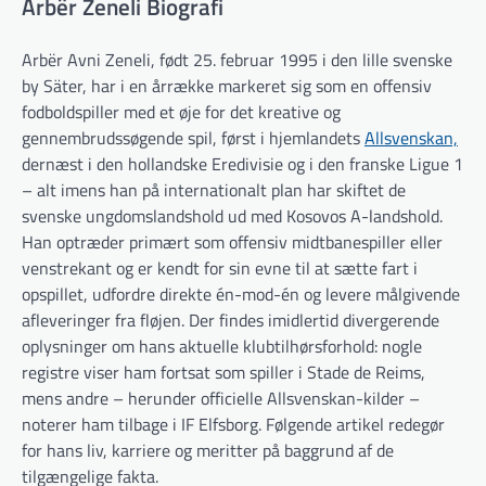
Arbër Zeneli Biografi
Arbër Avni Zeneli, født 25. februar 1995 i den lille svenske
by Säter, har i en årrække markeret sig som en offensiv
fodboldspiller med et øje for det kreative og
gennembrudssøgende spil, først i hjemlandets
Allsvenskan,
dernæst i den hollandske Eredivisie og i den franske Ligue 1
– alt imens han på internationalt plan har skiftet de
svenske ungdomslandshold ud med Kosovos A-landshold.
Han optræder primært som offensiv midtbanespiller eller
venstrekant og er kendt for sin evne til at sætte fart i
opspillet, udfordre direkte én-mod-én og levere målgivende
afleveringer fra fløjen. Der findes imidlertid divergerende
oplysninger om hans aktuelle klubtilhørsforhold: nogle
registre viser ham fortsat som spiller i Stade de Reims,
mens andre – herunder officielle Allsvenskan-​kilder –
noterer ham tilbage i IF Elfsborg. Følgende artikel redegør
for hans liv, karriere og meritter på baggrund af de
tilgængelige fakta.