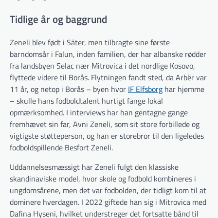
Tidlige år og baggrund
Zeneli blev født i Säter, men tilbragte sine første
barndomsår i Falun, inden familien, der har albanske rødder
fra landsbyen Selac nær Mitrovica i det nordlige Kosovo,
flyttede videre til Borås. Flytningen fandt sted, da Arbër var
11 år, og netop i Borås – byen hvor
IF Elfsborg
har hjemme
– skulle hans fodboldtalent hurtigt fange lokal
opmærksomhed. I interviews har han gentagne gange
fremhævet sin far, Avni Zeneli, som sit store forbillede og
vigtigste støtteperson, og han er storebror til den ligeledes
fodboldspillende Besfort Zeneli.
Uddannelsesmæssigt har Zeneli fulgt den klassiske
skandinaviske model, hvor skole og fodbold kombineres i
ungdomsårene, men det var fodbolden, der tidligt kom til at
dominere hverdagen. I 2022 giftede han sig i Mitrovica med
Dafina Hyseni, hvilket understreger det fortsatte bånd til