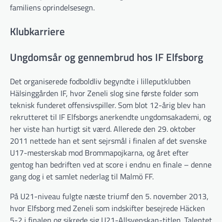
familiens oprindelsesegn.
Klubkarriere
Ungdomsår og gennembrud hos IF Elfsborg
Det organiserede fodboldliv begyndte i lilleputklubben
Hälsinggården IF, hvor Zeneli slog sine første folder som
teknisk funderet offensivspiller. Som blot 12-årig blev han
rekrutteret til IF Elfsborgs anerkendte ungdomsakademi, og
her viste han hurtigt sit værd. Allerede den 29. oktober
2011 nettede han et sent sejrsmål i finalen af det svenske
U17-mesterskab mod Brommapojkarna, og året efter
gentog han bedriften ved at score i endnu en finale – denne
gang dog i et samlet nederlag til Malmö FF.
På U21-niveau fulgte næste triumf den 5. november 2013,
hvor Elfsborg med Zeneli som indskifter besejrede Häcken
5-2 i finalen og sikrede sig U21-Allsvenskan-titlen. Talentet