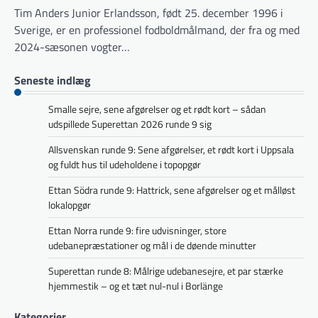
Tim Anders Junior Erlandsson, født 25. december 1996 i
Sverige, er en professionel fodboldmålmand, der fra og med
2024-sæsonen vogter…
Seneste indlæg
Smalle sejre, sene afgørelser og et rødt kort – sådan
udspillede Superettan 2026 runde 9 sig
Allsvenskan runde 9: Sene afgørelser, et rødt kort i Uppsala
og fuldt hus til udeholdene i topopgør
Ettan Södra runde 9: Hattrick, sene afgørelser og et målløst
lokalopgør
Ettan Norra runde 9: fire udvisninger, store
udebanepræstationer og mål i de døende minutter
Superettan runde 8: Målrige udebanesejre, et par stærke
hjemmestik – og et tæt nul-nul i Borlänge
Kategorier