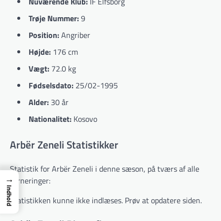
Nuværende Klub:
IF Elfsborg
Trøje Nummer:
9
Position:
Angriber
Højde:
176 cm
Vægt:
72.0 kg
Fødselsdato:
25/02-1995
Alder:
30 år
Nationalitet:
Kosovo
Arbër Zeneli Statistikker
Statistik for Arbër Zeneli i denne sæson, på tværs af alle
→
turneringer:
Indhold
Statistikken kunne ikke indlæses. Prøv at opdatere siden.