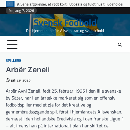
Skip
elser, et rødt kort i Uppsala og fuldt hus til udeholdene i topopgør
Ettan N
to
fre, aug 7, 2026
content
Svensk Fodbold
Din hjemmebane for Allsvenskan og svensk bold
SPILLERE
Arbër Zeneli
juli 29, 2025
Arbër Avni Zeneli, født 25. februar 1995 i den lille svenske
by Säter, har i en årrække markeret sig som en offensiv
fodboldspiller med et øje for det kreative og
gennembrudssøgende spil, først i hjemlandets Allsvenskan,
dernæst i den hollandske Eredivisie og i den franske Ligue 1
– alt imens han på internationalt plan har skiftet de