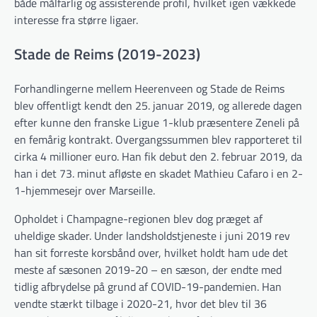
både målfarlig og assisterende profil, hvilket igen vækkede
interesse fra større ligaer.
Stade de Reims (2019-2023)
Forhandlingerne mellem Heerenveen og Stade de Reims
blev offentligt kendt den 25. januar 2019, og allerede dagen
efter kunne den franske Ligue 1-klub præsentere Zeneli på
en femårig kontrakt. Overgangssummen blev rapporteret til
cirka 4 millioner euro. Han fik debut den 2. februar 2019, da
han i det 73. minut afløste en skadet Mathieu Cafaro i en 2-
1-hjemmesejr over Marseille.
Opholdet i Champagne-regionen blev dog præget af
uheldige skader. Under landsholdstjeneste i juni 2019 rev
han sit forreste korsbånd over, hvilket holdt ham ude det
meste af sæsonen 2019-20 – en sæson, der endte med
tidlig afbrydelse på grund af COVID-19-pandemien. Han
vendte stærkt tilbage i 2020-21, hvor det blev til 36