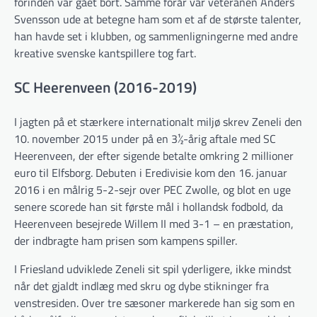
forinden var gået bort. Samme forår var veteranen Anders
Svensson ude at betegne ham som et af de største talenter,
han havde set i klubben, og sammenligningerne med andre
kreative svenske kantspillere tog fart.
SC Heerenveen (2016-2019)
I jagten på et stærkere internationalt miljø skrev Zeneli den
10. november 2015 under på en 3½-årig aftale med SC
Heerenveen, der efter sigende betalte omkring 2 millioner
euro til Elfsborg. Debuten i Eredivisie kom den 16. januar
2016 i en målrig 5-2-sejr over PEC Zwolle, og blot en uge
senere scorede han sit første mål i hollandsk fodbold, da
Heerenveen besejrede Willem II med 3-1 – en præstation,
der indbragte ham prisen som kampens spiller.
I Friesland udviklede Zeneli sit spil yderligere, ikke mindst
når det gjaldt indlæg med skru og dybe stikninger fra
venstresiden. Over tre sæsoner markerede han sig som en