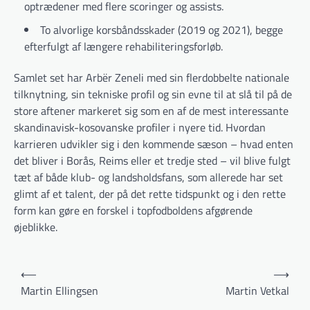
optrædener med flere scoringer og assists.
To alvorlige korsbåndsskader (2019 og 2021), begge
efterfulgt af længere rehabiliteringsforløb.
Samlet set har Arbër Zeneli med sin flerdobbelte nationale
tilknytning, sin tekniske profil og sin evne til at slå til på de
store aftener markeret sig som en af de mest interessante
skandinavisk-kosovanske profiler i nyere tid. Hvordan
karrieren udvikler sig i den kommende sæson – hvad enten
det bliver i Borås, Reims eller et tredje sted – vil blive fulgt
tæt af både klub- og landsholdsfans, som allerede har set
glimt af et talent, der på det rette tidspunkt og i den rette
form kan gøre en forskel i topfodboldens afgørende
øjeblikke.
Indlægsnavigation
⟵
⟶
Martin Ellingsen
Martin Vetkal