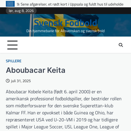
Skip
elser, et rødt kort i Uppsala og fuldt hus til udeholdene i topopgør
Ettan 
to
lør, aug 8, 2026
content
Svensk Fodbold
Din hjemmebane for Allsvenskan og svensk bold
SPILLERE
Aboubacar Keita
juli 31, 2025
Aboubacar Kobele Keita (født 6. april 2000) er en
amerikansk professionel fodboldspiller, der bestrider rollen
som midterforsvarer for den svenske Superettan-klub
Kalmar FF. Han er opvokset i både Guinea og Ohio, har
repræsenteret USA ved U-20-VM i 2019 og har tidligere
spillet i Major League Soccer, USL League One, League of