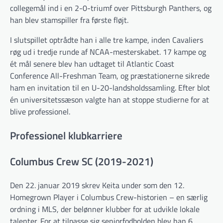
collegemål ind i en 2-0-triumf over Pittsburgh Panthers, og
han blev stamspiller fra første fløjt.
I slutspillet optrådte han i alle tre kampe, inden Cavaliers
røg ud i tredje runde af NCAA-mesterskabet. 17 kampe og
ét mål senere blev han udtaget til Atlantic Coast
Conference All-Freshman Team, og præstationerne sikrede
ham en invitation til en U-20-landsholdssamling. Efter blot
én universitets­sæson valgte han at stoppe studierne for at
blive professionel.
Professionel klubkarriere
Columbus Crew SC (2019-2021)
Den 22. januar 2019 skrev Keita under som den 12.
Homegrown Player i Columbus Crew-historien – en særlig
ordning i MLS, der belønner klubber for at udvikle lokale
talenter. For at tilpasse sig seniorfodbolden blev han 6.