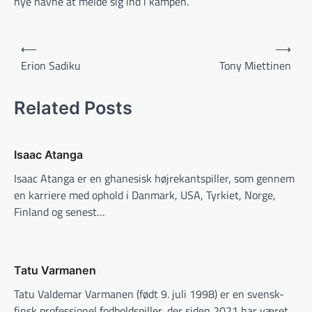
nye navne at melde sig ind i kampen.
Indlægsnavigation
⟵
⟶
Erion Sadiku
Tony Miettinen
Related Posts
Isaac Atanga
Isaac Atanga er en ghanesisk højre­kantspiller, som gennem
en karriere med ophold i Danmark, USA, Tyrkiet, Norge,
Finland og senest…
Tatu Varmanen
Tatu Valdemar Varmanen (født 9. juli 1998) er en svensk-
finsk professionel fodboldspiller, der siden 2021 har været