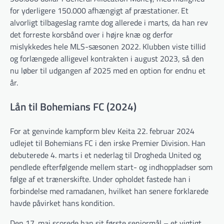
for yderligere 150.000 afhængigt af præstationer. Et
alvorligt tilbageslag ramte dog allerede i marts, da han rev
det forreste korsbånd over i højre knæ og derfor
mislykkedes hele MLS-sæsonen 2022. Klubben viste tillid
og forlængede alligevel kontrakten i august 2023, så den
nu løber til udgangen af 2025 med en option for endnu et
år.
Lån til Bohemians FC (2024)
For at genvinde kampform blev Keita 22. februar 2024
udlejet til Bohemians FC i den irske Premier Division. Han
debuterede 4. marts i et nederlag til Drogheda United og
pendlede efterfølgende mellem start- og indhoppladser som
følge af et trænerskifte. Under opholdet fastede han i
forbindelse med ramadanen, hvilket han senere forklarede
havde påvirket hans kondition.
Den 17. maj scorede han sit første seniormål – et vigtigt