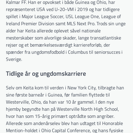
Kalmar FF. Han er opvokset i både Guinea og Ohio, har
repræsenteret USA ved U-20-VM i 2019 og har tidligere
spillet i Major League Soccer, USL League One, League of
Ireland Premier Division samt MLS Next Pro. Trods sin unge
alder har Keita allerede oplevet såvel nationale
mesterskaber som alvorlige skader, lange transatlantiske
rejser og et bemærkelsesværdigt karriereforløb, der
spænder fra ungdomsfodbold i Columbus til seniorsucces i
Sverige.
Tidlige år og ungdomskarriere
Selv om Keita kom til verden i New York City, tilbragte han
sine første barneår i Guinea, før familien flyttede til
Westerville, Ohio, da han var 10 år gammel. I den nye
hjemby begyndte han på Westerville North High School,
hvor han som 15-årig primært optrådte som angriber.
Allerede som andenårselev blev han udtaget til Honorable
Mention-holdet i Ohio Capital Conference, og hans fysiske