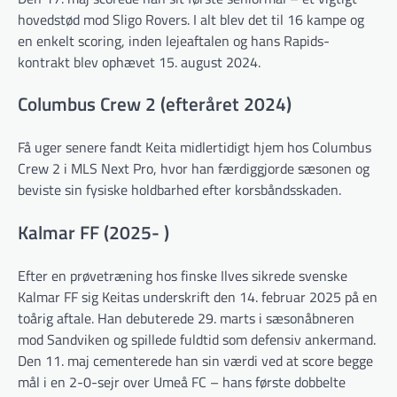
hovedstød mod Sligo Rovers. I alt blev det til 16 kampe og
en enkelt scoring, inden lejeaftalen og hans Rapids-
kontrakt blev ophævet 15. august 2024.
Columbus Crew 2 (efteråret 2024)
Få uger senere fandt Keita midlertidigt hjem hos Columbus
Crew 2 i MLS Next Pro, hvor han færdiggjorde sæsonen og
beviste sin fysiske holdbarhed efter korsbåndsskaden.
Kalmar FF (2025- )
Efter en prøvetræning hos finske Ilves sikrede svenske
Kalmar FF sig Keitas underskrift den 14. februar 2025 på en
toårig aftale. Han debuterede 29. marts i sæsonåbneren
mod Sandviken og spillede fuldtid som defensiv ankermand.
Den 11. maj cementerede han sin værdi ved at score begge
mål i en 2-0-sejr over Umeå FC – hans første dobbelte