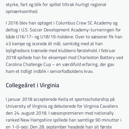
styrke, fart og blik for spillet tiltrak hurtigt regional
opmærksomhed.
I 2016 blev han optaget i Columbus Crew SC Academy og
deltog i U.S. Soccer Development Academy-turneringen for
både U16/17- og U18/19-holdene. Over to sæsoner fik han
43 kampe og scorede ét mål, samtidig med at han
lejlighedsvis trænede med klubbens førstehold. I februar
2018 spillede han for eksempel mod Charleston Battery ved
Carolina Challenge Cup – en værdifuld erfaring, der gav
ham et tidligt indblik i seniorfodboldens krav.
Collegeåret i Virginia
I januar 2018 accepterede Keita et sportsscholarship på
University of Virginia og debuterede for Virginia Cavaliers
den 24. august 2018. I sæsonpremieren mod nationally
ranked New Hampshire spillede han samtlige 90 minutter i
en 1-0-sejr. Den 28. september headede han sit første