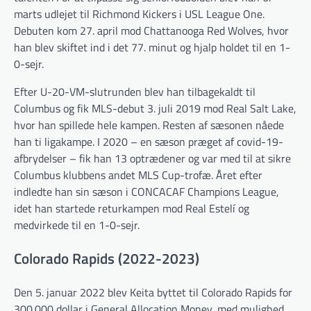
marts udlejet til Richmond Kickers i USL League One.
Debuten kom 27. april mod Chattanooga Red Wolves, hvor
han blev skiftet ind i det 77. minut og hjalp holdet til en 1-
0-sejr.
Efter U-20-VM-slutrunden blev han tilbagekaldt til
Columbus og fik MLS-debut 3. juli 2019 mod Real Salt Lake,
hvor han spillede hele kampen. Resten af sæsonen nåede
han ti ligakampe. I 2020 – en sæson præget af covid-19-
afbrydelser – fik han 13 optrædener og var med til at sikre
Columbus klubbens andet MLS Cup-trofæ. Året efter
indledte han sin sæson i CONCACAF Champions League,
idet han startede returkampen mod Real Estelí og
medvirkede til en 1-0-sejr.
Colorado Rapids (2022-2023)
Den 5. januar 2022 blev Keita byttet til Colorado Rapids for
300.000 dollar i General Allocation Money, med mulighed