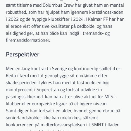
samt titlerne med Columbus Crew har givet ham en mental
robusthed, som har hjulpet ham igennem korsbåndsskaden
i 2022 og de hyppige klubskifter i 2024. I Kalmar FF har han
allerede vist offensive kvaliteter på dødbolde, og hans
alsidighed gør, at han både kan indgå i tremands- og
firemands­formationer.
Perspektiver
Med en lang kontrakt i Sverige og kontinuerlig spilletid er
Keita i færd med at genopbygge sit omdømme efter
skadesperioden. Lykkes han med at fastholde en høj
minutprocent i Superettan og fortsat udvikle sin
pasningssikkerhed, kan han atter blive aktuel for MLS-
klubber eller europæiske ligaer på et højere niveau.
Samtidig er han fortsat i en alder, hvor et gennembrud på
seniorlandsholdet ikke kan udelukkes, såfremt
konkurrencen på midterforsvars­pladsen i USMNT tillader