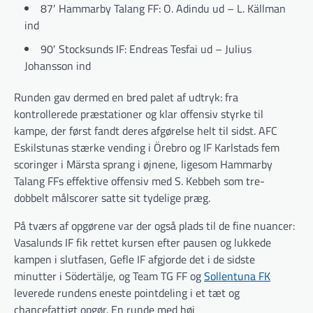
87′ Hammarby Talang FF: O. Adindu ud – L. Källman
ind
90′ Stocksunds IF: Endreas Tesfai ud – Julius
Johansson ind
Runden gav dermed en bred palet af udtryk: fra
kontrollerede præstationer og klar offensiv styrke til
kampe, der først fandt deres afgørelse helt til sidst. AFC
Eskilstunas stærke vending i Örebro og IF Karlstads fem
scoringer i Märsta sprang i øjnene, ligesom Hammarby
Talang FFs effektive offensiv med S. Kebbeh som tre-
dobbelt målscorer satte sit tydelige præg.
På tværs af opgørene var der også plads til de fine nuancer:
Vasalunds IF fik rettet kursen efter pausen og lukkede
kampen i slutfasen, Gefle IF afgjorde det i de sidste
minutter i Södertälje, og Team TG FF og
Sollentuna FK
leverede rundens eneste pointdeling i et tæt og
chancefattigt opgør. En runde med høj