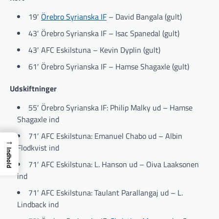
19′
Örebro Syrianska IF
– David Bangala (gult)
43′ Örebro Syrianska IF – Isac Spanedal (gult)
43′ AFC Eskilstuna – Kevin Dyplin (gult)
61′ Örebro Syrianska IF – Hamse Shagaxle (gult)
Udskiftninger
55′ Örebro Syrianska IF: Philip Malky ud – Hamse
Shagaxle ind
71′ AFC Eskilstuna: Emanuel Chabo ud – Albin
→
Flodkvist ind
Indhold
71′ AFC Eskilstuna: L. Hanson ud – Oiva Laaksonen
ind
71′ AFC Eskilstuna: Taulant Parallangaj ud – L.
Lindback ind