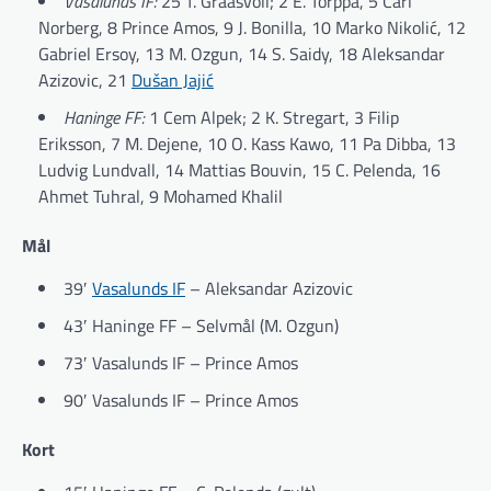
Vasalunds IF:
25 T. Graasvoll; 2 E. Torppa, 5 Carl
Norberg, 8 Prince Amos, 9 J. Bonilla, 10 Marko Nikolić, 12
Gabriel Ersoy, 13 M. Ozgun, 14 S. Saidy, 18 Aleksandar
Azizovic, 21
Dušan Jajić
Haninge FF:
1 Cem Alpek; 2 K. Stregart, 3 Filip
Eriksson, 7 M. Dejene, 10 O. Kass Kawo, 11 Pa Dibba, 13
Ludvig Lundvall, 14 Mattias Bouvin, 15 C. Pelenda, 16
Ahmet Tuhral, 9 Mohamed Khalil
Mål
39′
Vasalunds IF
– Aleksandar Azizovic
43′ Haninge FF – Selvmål (M. Ozgun)
73′ Vasalunds IF – Prince Amos
90′ Vasalunds IF – Prince Amos
Kort