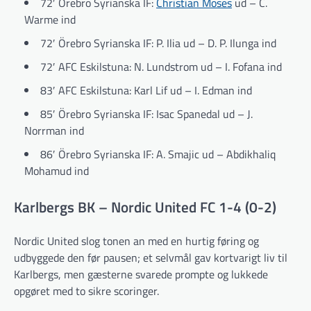
72′ Örebro Syrianska IF:
Christian Moses
ud – C.
Warme ind
72′ Örebro Syrianska IF: P. Ilia ud – D. P. Ilunga ind
72′ AFC Eskilstuna: N. Lundstrom ud – I. Fofana ind
83′ AFC Eskilstuna: Karl Lif ud – I. Edman ind
85′ Örebro Syrianska IF: Isac Spanedal ud – J.
Norrman ind
86′ Örebro Syrianska IF: A. Smajic ud – Abdikhaliq
Mohamud ind
Karlbergs BK – Nordic United FC 1-4 (0-2)
Nordic United slog tonen an med en hurtig føring og
udbyggede den før pausen; et selvmål gav kortvarigt liv til
Karlbergs, men gæsterne svarede prompte og lukkede
opgøret med to sikre scoringer.