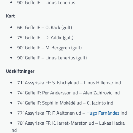
90′ Gefle IF – Linus Lenerius
Kort
66′ Gefle IF – O. Kack (gult)
75′ Gefle IF – D. Yaldir (gult)
90′ Gefle IF – M. Berggren (gult)
90′ Gefle IF – Linus Lenerius (gult)
Udskiftninger
71′ Assyriska FF: S. Ishchyk ud – Linus Hillemar ind
74′ Gefle IF: Per Andersson ud – Alen Zahirovic ind
74′ Gefle IF: Sophilin Mokédé ud – C. Jacinto ind
77′ Assyriska FF: F. Aaltonen ud –
Hugo Fernández
ind
78′ Assyriska FF: K. Jarret-Marston ud – Lukas Hacka
ind