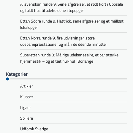
Allsvenskan runde 9: Sene afgørelser, et rødt kort i Uppsala
og fuldt hus til udeholdene i topopgør
Ettan Södra runde 9: Hattrick, sene afgørelser og et målløst
lokalopgør
Ettan Norra runde 9: fire udvisninger, store
udebanepræstationer og mål i de døende minutter
Superettan runde 8: Målrige udebanesejre, et par stærke
hjemmestik – og et tæt nul-nul i Borlänge
Kategorier
Artikler
Klubber
Ligaer
Spillere
Udforsk Sverige