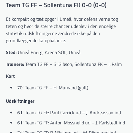
Team TG FF – Sollentuna FK 0-0 (0-0)
Et kompakt og tæt opgør i Umeå, hvor defensiverne tog
teten og hvor de større chancer udeblev i den endelige
statistik; udskiftningerne ændrede ikke på den
grundlæggende kampbalance.
Sted:
Umeå Energi Arena SOL, Umeå
Trænere:
Team TG FF – S. Gibson; Sollentuna FK – J. Palm
Kort
70′ Team TG FF – H. Mumand (gult)
Udskiftninger
61′ Team TG FF: Paul Carrick ud – J. Andreasson ind
61′ Team TG FF: Anton Mossnelid ud – J. Karlstedt ind
74′ Team TG FF: P. Näslund ud – W. Rönnlund ind