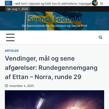
Skip
 og fuldt hus til udeholdene i topopgør
Ettan Norra runde 9: fire udvisning
to
lør, aug 1, 2026
content
Svensk Fodbold
Din hjemmebane for Allsvenskan og svensk bold
ARTIKLER
Vendinger, mål og sene
afgørelser: Rundegennemgang
af Ettan – Norra, runde 29
november 4, 2025