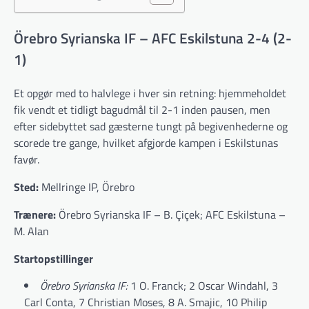
Örebro Syrianska IF – AFC Eskilstuna 2-4 (2-
1)
Et opgør med to halvlege i hver sin retning: hjemmeholdet
fik vendt et tidligt bagudmål til 2-1 inden pausen, men
efter sidebyttet sad gæsterne tungt på begivenhederne og
scorede tre gange, hvilket afgjorde kampen i Eskilstunas
favør.
Sted:
Mellringe IP, Örebro
Trænere:
Örebro Syrianska IF – B. Çiçek; AFC Eskilstuna –
M. Alan
Startopstillinger
Örebro Syrianska IF:
1 O. Franck; 2 Oscar Windahl, 3
Carl Conta, 7 Christian Moses, 8 A. Smajic, 10 Philip