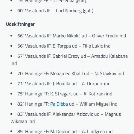
15′ Haninge FF – C. Pelenda (gult)
90′ Vasalunds IF – Carl Norberg (gult)
Udskiftninger
66′ Vasalunds IF: Marko Nikolić ud – Oliver Fredin ind
66′ Vasalunds IF: E. Torppa ud – Filip Lukic ind
67′ Vasalunds IF: Gabriel Ersoy ud – Amadou Kalabane
ind
70′ Haninge FF: Mohamed Khalil ud – N. Staykov ind
71′ Vasalunds IF: J. Bonilla ud – A. Duranic ind
75′ Haninge FF: K. Stregart ud – K. Kotiram ind
82′ Haninge FF:
Pa Dibba
ud – William Miguel ind
83′ Vasalunds IF: Aleksandar Azizovic ud – Magnus
Wikman ind
85′ Haninge FF: M. Dejene ud – A. Lindgren ind