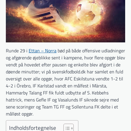
Runde 29 i
Ettan – Norra
bød på både offensive udladninger
og afgørende øjeblikke sent i kampene, hvor flere opgør blev
vendt på hovedet efter pausen og enkelte blev afgjort i de
døende minutter; vi på svenskfodbold.dk har samlet en fuld
oversigt over alle opgør, hvor AFC Eskilstuna vendte 1-2 til
4-2 i Örebro, IF Karlstad vandt en målfest i Märsta,
Hammarby Talang FF fik fuldt udbytte af S. Kebbehs
hattrick, mens Gefle IF og Vasalunds IF sikrede sejre med
sene scoringer og Team TG FF og Sollentuna FK delte i et
målløst opgør.
Indholdsfortegnelse