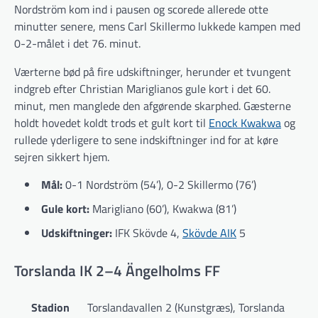
Nordström kom ind i pausen og scorede allerede otte
minutter senere, mens Carl Skillermo lukkede kampen med
0-2-målet i det 76. minut.
Værterne bød på fire udskiftninger, herunder et tvungent
indgreb efter Christian Mariglianos gule kort i det 60.
minut, men manglede den afgørende skarphed. Gæsterne
holdt hovedet koldt trods et gult kort til
Enock Kwakwa
og
rullede yderligere to sene indskiftninger ind for at køre
sejren sikkert hjem.
Mål:
0-1 Nordström (54’), 0-2 Skillermo (76’)
Gule kort:
Marigliano (60’), Kwakwa (81’)
Udskiftninger:
IFK Skövde 4,
Skövde AIK
5
Torslanda IK 2–4 Ängelholms FF
Stadion
Torslandavallen 2 (Kunstgræs), Torslanda