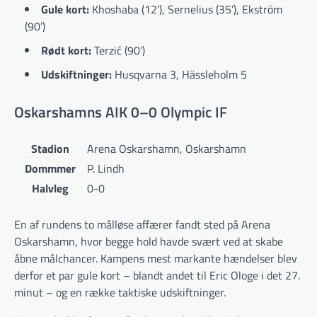
Gule kort:
Khoshaba (12’), Sernelius (35’), Ekström
(90’)
Rødt kort:
Terzić (90’)
Udskiftninger:
Husqvarna 3, Hässleholm 5
Oskarshamns AIK 0–0 Olympic IF
Stadion
Arena Oskarshamn, Oskarshamn
Dommmer
P. Lindh
Halvleg
0-0
En af rundens to målløse affærer fandt sted på Arena
Oskarshamn, hvor begge hold havde svært ved at skabe
åbne målchancer. Kampens mest markante hændelser blev
derfor et par gule kort – blandt andet til Eric Ologe i det 27.
minut – og en række taktiske udskiftninger.