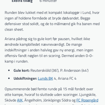
Ekstra tillæg
6 minutter
Runden blev lukket med et kompakt lokalopgør i Lund, hvor
ingen af holdene formåede at bryde dødvandet. Begge
defensiver stod solidt, og de to målmænd gik fra banen med
clean sheet.
Ariana pådrog sig to gule kort før pausen, hvilket ikke
ændrede kampbilledet nævneværdigt. De mange
indskiftninger i anden halvleg gav ny energi, men ingen
offensiv fandt nøglen til en scoring. Dermed anden 0-0-
kamp i runden.
Gule kort:
Reuterskiöld (36’), P. Andersson (44’)
Udskiftninger:
Lunds BK
4, Ariana FC 4
Opsummerende bød femte runde på 15 mål fordelt over
otte kampe, hvoraf to sluttede uden scoringer. Ljungskile,
Skövde
AIK,
Ängelholm, Jönköpings Södra og
FC Rosengård