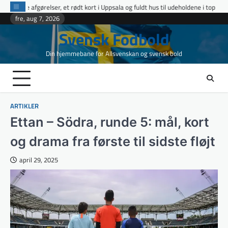
Skip
kort i Uppsala og fuldt hus til udeholdene i topopgør
Ettan Norra runde 9: 
to
fre, aug 7, 2026
content
Svensk Fodbold
Din hjemmebane for Allsvenskan og svensk bold
ARTIKLER
Ettan – Södra, runde 5: mål, kort
og drama fra første til sidste fløjt
april 29, 2025