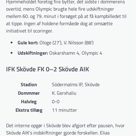
Hjemmeholdet foretog fire bytter, det sidste i dommerens
overtid, mens Olympic brugte hele fire udskiftninger
mellem 60. og 79. minut i forsøget på at få kampbilledet til
at tippe. Ingen af holdene formåede dog at omsætte
initiativet til scoringer.
Gule kort:
Ologe (27’), V. Nilsson (88’)
Udskiftninger:
Oskarshamn 4, Olympic 4
IFK Skövde FK 0–2 Skövde AIK
Stadion
Södermalms IP, Skövde
Dommmer
K. Gerxhaliu
Halvleg
0-0
Ekstra tillæg
11 minutter
Det interne opgør i Skövde blev afgjort efter pausen, hvor
Skövde AIK’s indskiftninger gjorde forskellen. Elias