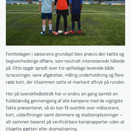
Femtedagen i sæsonens grundspil blev præcis den tætte og
begivenhedsrige affære, som neutralt interesserede håbede
på. Otte opgør spredt over tre spilledage leverede både
lynscoringer, sene afgørelser, målrig underholdning og flere
røde kort, der tilsammen satte et markant aftryk på runden.
Her på svenskfodbold.dk har vi endnu en gang samlet en
fuldstændig gennemgang af alle kampene med de vigtigste
fakta præsenteret, så du kan få overblik over målscorere,
kort, udskiftninger samt dommere og stadionoplysninger –
alt sammen baseret på verificérbare kamprapporter uden at
tilsætte gætteri eller dramatisering.