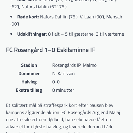
(62’), Nafors Dahlin (62’, 75’)
Røde kort:
Nafors Dahlin (75’), V. Laan (90’), Mensah
(90’)
Udskiftninger:
8 i alt – 5 til gæsterne, 3 til værterne
FC Rosengård 1–0 Eskilsminne IF
Stadion
Rosengårds IP, Malmö
Dommmer
N. Karlsson
Halvleg
0-0
Ekstra tillæg
8 minutter
Et solitært mål på straffespark kort efter pausen blev
kampens afgørende aktion. FC Rosengårds Argjend Malaj
omsatte sikkert den dødbold, han selv havde fået en
advarsel for i første halvleg, og leverede dermed både