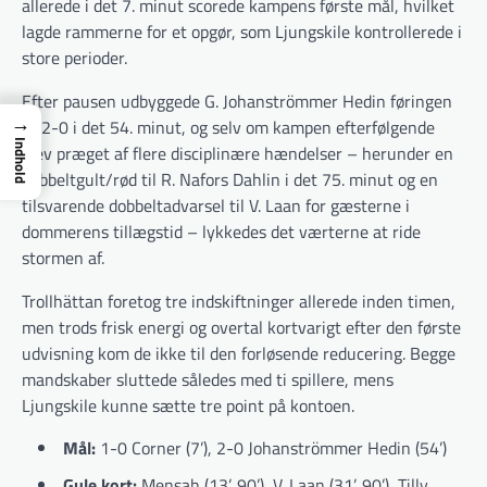
allerede i det 7. minut scorede kampens første mål, hvilket
lagde rammerne for et opgør, som Ljungskile kontrollerede i
store perioder.
Efter pausen udbyggede G. Johanströmmer Hedin føringen
→
til 2-0 i det 54. minut, og selv om kampen efterfølgende
Indhold
blev præget af flere disciplinære hændelser – herunder en
dobbeltgult/rød til R. Nafors Dahlin i det 75. minut og en
tilsvarende dobbeltadvarsel til V. Laan for gæsterne i
dommerens tillægstid – lykkedes det værterne at ride
stormen af.
Trollhättan foretog tre indskiftninger allerede inden timen,
men trods frisk energi og overtal kortvarigt efter den første
udvisning kom de ikke til den forløsende reducering. Begge
mandskaber sluttede således med ti spillere, mens
Ljungskile kunne sætte tre point på kontoen.
Mål:
1-0 Corner (7’), 2-0 Johanströmmer Hedin (54’)
Gule kort:
Mensah (13’, 90’), V. Laan (31’, 90’), Tilly