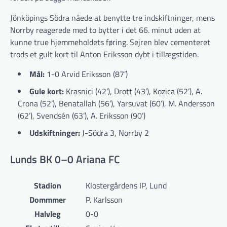
Jönköpings Södra nåede at benytte tre indskiftninger, mens
Norrby reagerede med to bytter i det 66. minut uden at
kunne true hjemmeholdets føring. Sejren blev cementeret
trods et gult kort til Anton Eriksson dybt i tillægstiden.
Mål:
1-0 Arvid Eriksson (87’)
Gule kort:
Krasnici (42’), Drott (43’), Kozica (52’), A.
Crona (52’), Benatallah (56’), Yarsuvat (60’), M. Andersson
(62’), Svendsén (63’), A. Eriksson (90’)
Udskiftninger:
J-Södra 3, Norrby 2
Lunds BK 0–0 Ariana FC
Stadion
Klostergårdens IP, Lund
Dommmer
P. Karlsson
Halvleg
0-0