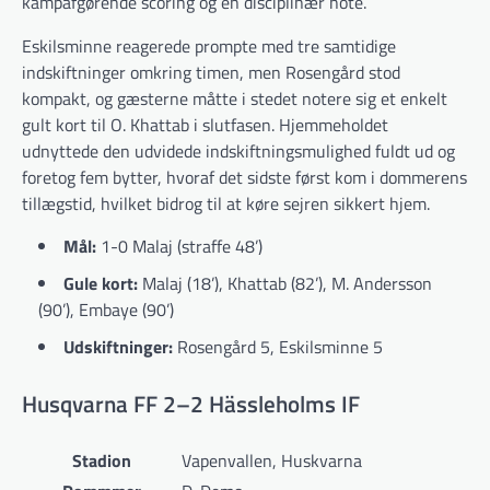
kampafgørende scoring og en disciplinær note.
Eskilsminne reagerede prompte med tre samtidige
indskiftninger omkring timen, men Rosengård stod
kompakt, og gæsterne måtte i stedet notere sig et enkelt
gult kort til O. Khattab i slutfasen. Hjemmeholdet
udnyttede den udvidede indskiftningsmulighed fuldt ud og
foretog fem bytter, hvoraf det sidste først kom i dommerens
tillægstid, hvilket bidrog til at køre sejren sikkert hjem.
Mål:
1-0 Malaj (straffe 48’)
Gule kort:
Malaj (18’), Khattab (82’), M. Andersson
(90’), Embaye (90’)
Udskiftninger:
Rosengård 5, Eskilsminne 5
Husqvarna FF 2–2 Hässleholms IF
Stadion
Vapenvallen, Huskvarna