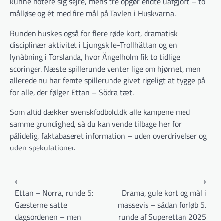
kunne notere sig sejre, mens tre opgør endte uafgjort – to
målløse og ét med fire mål på Tavlen i Huskvarna.
Runden huskes også for flere røde kort, dramatisk
disciplinær aktivitet i Ljungskile-Trollhättan og en
lynåbning i Torslanda, hvor Ängelholm fik to tidlige
scoringer. Næste spillerunde venter lige om hjørnet, men
allerede nu har femte spillerunde givet rigeligt at tygge på
for alle, der følger Ettan – Södra tæt.
Som altid dækker svenskfodbold.dk alle kampene med
samme grundighed, så du kan vende tilbage her for
pålidelig, faktabaseret information – uden overdrivelser og
uden spekulationer.
Indlægsnavigation
⟵
⟶
Ettan – Norra, runde 5:
Drama, gule kort og mål i
Gæsterne satte
massevis – sådan forløb 5.
dagsordenen – men
runde af Superettan 2025