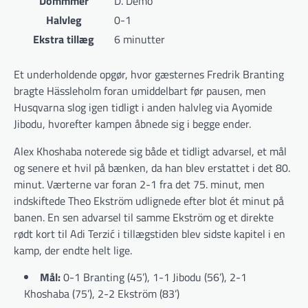
Dommmer
D. Demo
Halvleg
0-1
Ekstra tillæg
6 minutter
Et underholdende opgør, hvor gæsternes Fredrik Branting
bragte Hässleholm foran umiddelbart før pausen, men
Husqvarna slog igen tidligt i anden halvleg via Ayomide
Jibodu, hvorefter kampen åbnede sig i begge ender.
Alex Khoshaba noterede sig både et tidligt advarsel, et mål
og senere et hvil på bænken, da han blev erstattet i det 80.
minut. Værterne var foran 2-1 fra det 75. minut, men
indskiftede Theo Ekström udlignede efter blot ét minut på
banen. En sen advarsel til samme Ekström og et direkte
rødt kort til Adi Terzić i tillægstiden blev sidste kapitel i en
kamp, der endte helt lige.
Mål:
0-1 Branting (45’), 1-1 Jibodu (56’), 2-1
Khoshaba (75’), 2-2 Ekström (83’)