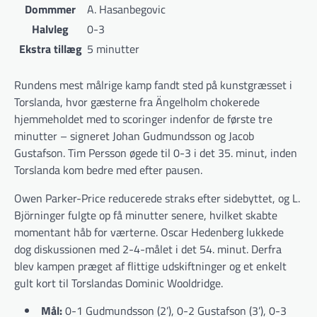
Dommmer
A. Hasanbegovic
Halvleg
0-3
Ekstra tillæg
5 minutter
Rundens mest målrige kamp fandt sted på kunstgræsset i
Torslanda, hvor gæsterne fra Ängelholm chokerede
hjemmeholdet med to scoringer indenfor de første tre
minutter – signeret Johan Gudmundsson og Jacob
Gustafson. Tim Persson øgede til 0-3 i det 35. minut, inden
Torslanda kom bedre med efter pausen.
Owen Parker-Price reducerede straks efter sidebyttet, og L.
Björninger fulgte op få minutter senere, hvilket skabte
momentant håb for værterne. Oscar Hedenberg lukkede
dog diskussionen med 2-4-målet i det 54. minut. Derfra
blev kampen præget af flittige udskiftninger og et enkelt
gult kort til Torslandas Dominic Wooldridge.
Mål:
0-1 Gudmundsson (2’), 0-2 Gustafson (3’), 0-3