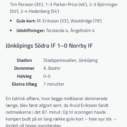
Tim Persson (35’), 1-3 Parker-Price (46’), 2-3 Björninger
(50’), 2-4 Hedenberg (54’)
Gule kort:
M. Eriksson (33’), Wooldridge (79’)
Udskiftninger:
Torslanda 4, Ängelholm 4
Jönköpings Södra IF 1–0 Norrby IF
Stadion
Stadsparksvallen, Jönköping
Dommmer
A. Bashir
Halvleg
0-0
Ekstra tillæg
7 minutter
En taktisk affære, hvor begge midtbaner dominerede
længe, blev først afgjort sent, da Arvid Eriksson fandt
netmaskerne i det 87. minut. Op til scoringen havde
kampen budt på en lang række gule kort – hele syv stk. –
fordelt på begge mandskaber.