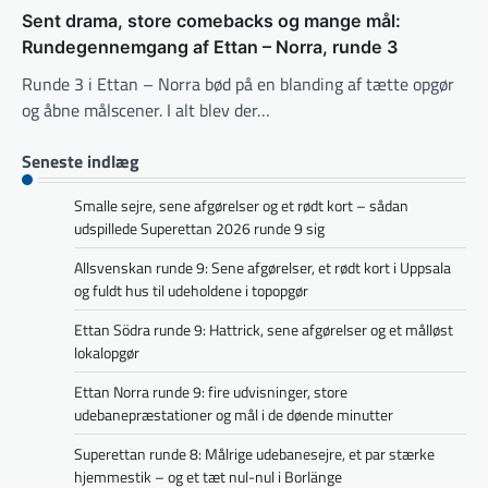
Sent drama, store comebacks og mange mål:
Rundegennemgang af Ettan – Norra, runde 3
Runde 3 i Ettan – Norra bød på en blanding af tætte opgør
og åbne målscener. I alt blev der…
Seneste indlæg
Smalle sejre, sene afgørelser og et rødt kort – sådan
udspillede Superettan 2026 runde 9 sig
Allsvenskan runde 9: Sene afgørelser, et rødt kort i Uppsala
og fuldt hus til udeholdene i topopgør
Ettan Södra runde 9: Hattrick, sene afgørelser og et målløst
lokalopgør
Ettan Norra runde 9: fire udvisninger, store
udebanepræstationer og mål i de døende minutter
Superettan runde 8: Målrige udebanesejre, et par stærke
hjemmestik – og et tæt nul-nul i Borlänge