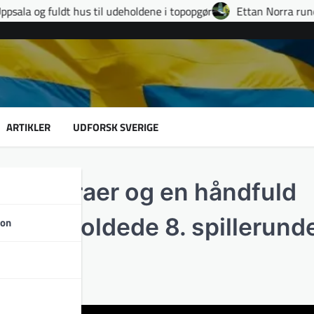
udeholdene i topopgør
Ettan Norra runde 9: fire udvisninger, 
ARTIKLER
UDFORSK SVERIGE
pe kontraer og en håndfuld
sådan foldede 8. spillerunde
son