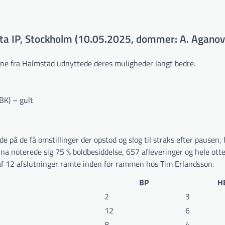
a IP, Stockholm (10.05.2025, dommer: A. Aganov
ne fra Halmstad udnyttede deres muligheder langt bedre.
BK) – gult
e på de få omstillinger der opstod og slog til straks efter pausen,
 noterede sig 75 % boldbesiddelse, 657 afleveringer og hele ott
f 12 afslutninger ramte inden for rammen hos Tim Erlandsson.
BP
H
2
3
12
6
8
4