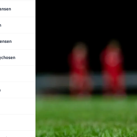
iansen
n
tensen
ychosen
n