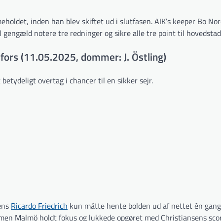
oldet, inden han blev skiftet ud i slutfasen. AIK’s keeper Bo Nor
 gengæld notere tre redninger og sikre alle tre point til hovedsta
fors (11.05.2025, dommer: J. Östling)
tydeligt overtag i chancer til en sikker sejr.
mens
Ricardo Friedrich
kun måtte hente bolden ud af nettet én gang
, men Malmö holdt fokus og lukkede opgøret med Christiansens scor