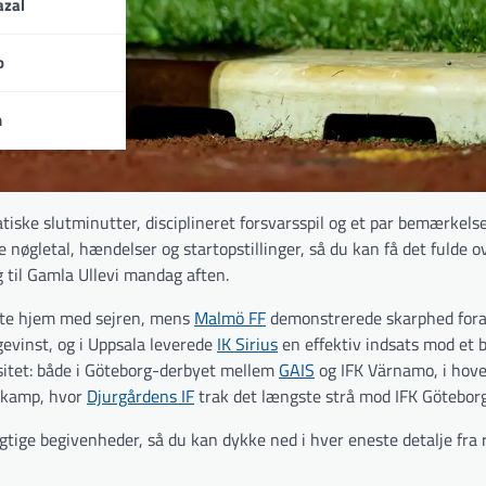
zal
o
n
tiske slutminutter, disciplineret forsvarsspil og et par bemærkel
 nøgletal, hændelser og startopstillinger, så du kan få det fulde ov
 til Gamla Ullevi mandag aften.
jste hjem med sejren, mens
Malmö FF
demonstrerede skarphed fora
 gevinst, og i Uppsala leverede
IK Sirius
en effektiv indsats mod et b
sitet: både i Göteborg-derbyet mellem
GAIS
og IFK Värnamo, i hov
skamp, hvor
Djurgårdens IF
trak det længste strå mod IFK Göteborg
ge begivenheder, så du kan dykke ned i hver eneste detalje fra 