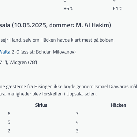
86 %
61 %
psala (10.05.2025, dommer: M. Al Hakim)
 sejr i land, selv om Häcken havde klart mest på bolden.
Walta
2-0 (assist: Bohdan Milovanov)
(71’), Widgren (78’)
ne gæsterne fra Hisingen ikke bryde gennem Ismaël Diawaras mål.
tra-muligheder blev forskellen i Uppsala-solen.
Sirius
Häcken
6
7
5
4
2
3