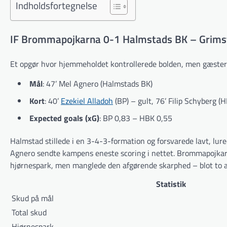
Indholdsfortegnelse
IF Brommapojkarna 0-1 Halmstads BK – Grimst
Et opgør hvor hjemmeholdet kontrollerede bolden, men gæster
Mål
: 47’ Mel Agnero (Halmstads BK)
Kort
: 40’
Ezekiel Alladoh
(BP) – gult, 76’ Filip Schyberg (H
Expected goals (xG)
: BP 0,83 – HBK 0,55
Halmstad stillede i en 3-4-3-formation og forsvarede lavt, lured
Agnero sendte kampens eneste scoring i nettet. Brommapojkarna
hjørnespark, men manglede den afgørende skarphed – blot to a
Statistik
Skud på mål
Total skud
Hjørnespark