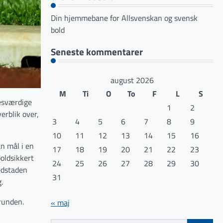
Din hjemmebane for Allsvenskan og svensk
bold
Seneste kommentarer
august 2026
M
Ti
O
To
F
L
S
sesværdige
1
2
erblik over,
3
4
5
6
7
8
9
10
11
12
13
14
15
16
n mål i en
17
18
19
20
21
22
23
oldsikkert
24
25
26
27
28
29
30
edstaden
31
.
runden.
« maj