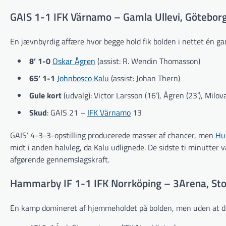
GAIS 1-1 IFK Värnamo – Gamla Ullevi, Göteborg
En jævnbyrdig affære hvor begge hold fik bolden i nettet én ga
8’ 1-0
Oskar Ågren
(assist: R. Wendin Thomasson)
65’ 1-1
Johnbosco Kalu
(assist: Johan Thern)
Gule kort
(udvalg): Victor Larsson (16’), Ågren (23’), Milova
Skud
: GAIS 21 –
IFK Värnamo
13
GAIS’ 4-3-3-opstilling producerede masser af chancer, men
Hu
midt i anden halvleg, da Kalu udlignede. De sidste ti minutter 
afgørende gennemslagskraft.
Hammarby IF 1-1 IFK Norrköping – 3Arena, Sto
En kamp domineret af hjemmeholdet på bolden, men uden at det