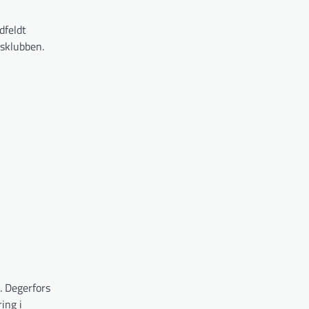
dfeldt
dsklubben.
. Degerfors
ing i