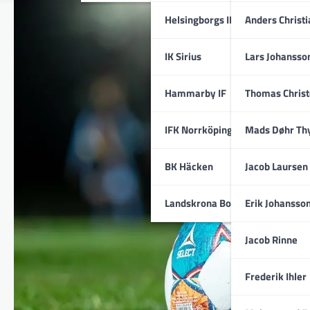
Helsingborgs IF
Anders Christ
IK Sirius
Lars Johansso
Hammarby IF
Thomas Chris
IFK Norrköping
Mads Døhr Th
BK Häcken
Jacob Laursen
Landskrona BoIS
Erik Johansso
Jacob Rinne
Frederik Ihler