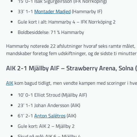
15’ 0-1 Ísak Sigurgeirsson (IFK Norrköping)
33’ 1-1
Montader Madjed
(Hammarby IF)
Gule kort i alt: Hammarby 4 – IFK Norrköping 2
Boldbesiddelse: 71 % Hammarby
Hammarby noterede 22 afslutninger hvoraf seks ramte målet, 
mandskaber foretog fem udskiftninger, og de sidste ti minutter 
AIK 2-1 Mjällby AIF – Strawberry Arena, Solna 
AIK
kom bagud tidligt, men vendte kampen med scoringer i hver 
10’ 0-1 Elliot Stroud (Mjällby AIF)
23’ 1-1 Johan Andersson (AIK)
61’ 2-1
Anton Salétros
(AIK)
Gule kort: AIK 2 – Mjällby 2
Skud på mål: AIK 6 – Mjällby 4