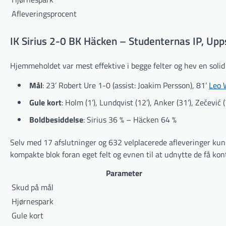
Afleveringsprocent
IK Sirius 2-0 BK Häcken – Studenternas IP, Up
Hjemmeholdet var mest effektive i begge felter og hev en solid
Mål
: 23’ Robert Ure 1-0 (assist: Joakim Persson), 81’
Leo 
Gule kort
: Holm (1’), Lundqvist (12’), Anker (31’), Zečević 
Boldbesiddelse
: Sirius 36 % – Häcken 64 %
Selv med 17 afslutninger og 632 velplacerede afleveringer kun
kompakte blok foran eget felt og evnen til at udnytte de få kon
Parameter
Skud på mål
Hjørnespark
Gule kort