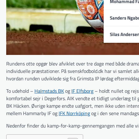
Mohammad Fa
Sanders Ngab
Silas Anderse
Rundens otte opgør blev afviklet over tre dage med både drama
individuelle præstationer. På svenskfodbold.dk har vi samlet alle
hvordan runden udviklede sig fra Grimsta IP lørdag eftermiddag
To udehold –
Halmstads BK
og
IF Elfsborg
– holdt nullet og re
komfortabel sejr i Degerfors. AIK vendte et tidligt underlæg til
BK Häcken. Øvrige kampe endte uafgjort, men ikke uden inten
mellem Hammarby IF og
IFK Norrköping
og i den sene mandag
Nedenfor finder du kamp-for-kamp-gennemgangen med alle vigti