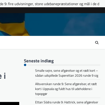
store udebanepræstationer og mål i de døende minutter
Ettan S
Seneste indlæg
Smalle sejre, sene afgørelser og et rødt kort –
 i
sådan udspillede Superettan 2026 runde 9 sig
Allsvenskan runde 9: Sene afgørelser, et rødt
kort i Uppsala og fuldt hus til udeholdene i
topopgør
Ettan Södra runde 9: Hattrick, sene afgørelser