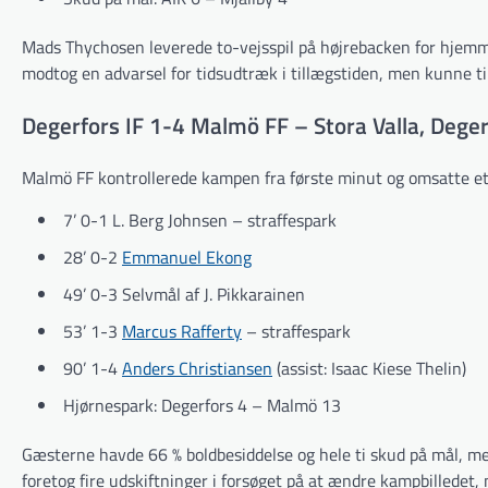
Mads Thychosen leverede to-vejsspil på højrebacken for hjemmeh
modtog en advarsel for tidsudtræk i tillægstiden, men kunne til
Degerfors IF 1-4 Malmö FF – Stora Valla, Deger
Malmö FF kontrollerede kampen fra første minut og omsatte et be
7’ 0-1 L. Berg Johnsen – straffespark
28’ 0-2
Emmanuel Ekong
49’ 0-3 Selvmål af J. Pikkarainen
53’ 1-3
Marcus Rafferty
– straffespark
90’ 1-4
Anders Christiansen
(assist: Isaac Kiese Thelin)
Hjørnespark: Degerfors 4 – Malmö 13
Gæsterne havde 66 % boldbesiddelse og hele ti skud på mål, 
foretog fire udskiftninger i forsøget på at ændre kampbilledet