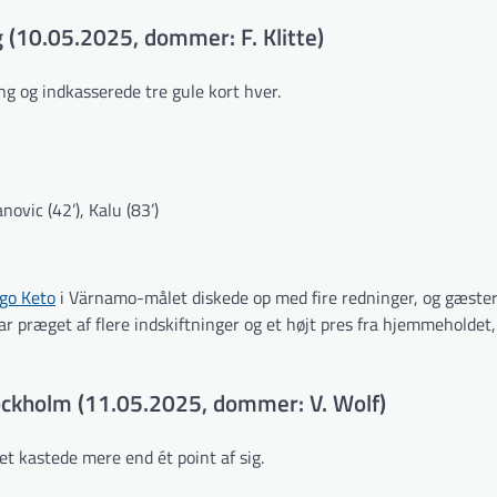
 (10.05.2025, dommer: F. Klitte)
ng og indkasserede tre gule kort hver.
novic (42’), Kalu (83’)
go Keto
i Värnamo-målet diskede op med fire redninger, og gæstern
var præget af flere indskiftninger og et højt pres fra hjemmeholde
ckholm (11.05.2025, dommer: V. Wolf)
 kastede mere end ét point af sig.