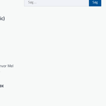
Søg
efter:
ic)
 hvor Mel
e
BK