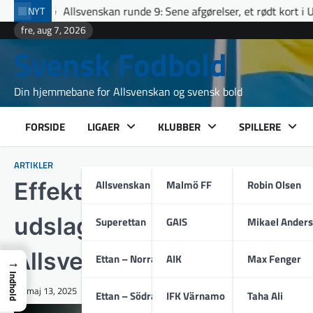
Skip
 runde 9: Sene afgørelser, et rødt kort i Uppsala og fuldt hus til 
NYT
to
fre, aug 7, 2026
content
Svensk Fodbold
Din hjemmebane for Allsvenskan og svensk bold
FORSIDE
LIGAER
KLUBBER
SPILLERE
ARTIKLER
Allsvenskan
Malmö FF
Robin Olsen
Effektive defensiver, skar
udslagsgivende detaljer – 
Superettan
GAIS
Mikael Ander
Allsvenskan 2025 sig ud
Ettan – Norra
AIK
Max Fenger
→
Indhold
maj 13, 2025
Ettan – Södra
IFK Värnamo
Taha Ali